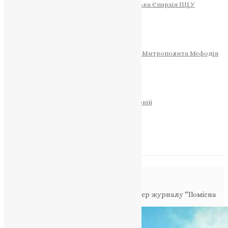
Тернопільсько-Теребовлянська Єпархія ПЦУ
СОБОР РІЗДВА ХРИСТОВОГО
Розклад Богослужінь
Тернопільська Матір Божа
Святині
МИТРОПОЛИТ МЕФОДІЙ
Фонд Пам’яті Блаженнішого Митрополита Мефодія
Історія
ЦЕРКОВНИЙ КАЛЕНДАР
МОЛИТВА
Молитви
ОНЛАЙН ПОСЛУГИ
Записки за здоров’я та за упокій
Запалити свічку
НОВИНИ
Повідомлення в блозі
Головна
>
Новини
>
Вийшов новий номер журналу “Помісна
Церква” – березень-квітень 2023