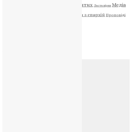
Відео
ENG - News
Житія святих
Медіа
Діти
Листи вірян
Новини
Молитва
Новини з єпархій
Проповіді
Фото
Свята
Архів
Архів
Соц.медіа
Контакти
E-mail:
info@uapc.te.ua
Веб-сайт:
https://uapc.te.ua
Головна
Контакти
Публічна оферта