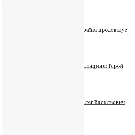
News
,
3 роки тому
2 хв
читати
Новини
,
Фото
500 днів відкритого нападу: Україна продовжує
боротьбу та зберігає єдність
News
,
3 роки тому
2 хв
читати
Новини
Загибель військового із Тернопільщини: Герой
повертається додому
News
,
3 роки тому
1 хв
читати
Новини
,
Фото
Трагічна втрата: Герой Кочан Олег Васильович
загинув у бою за свободу
News
,
3 роки тому
1 хв
читати
Новини
,
Фото