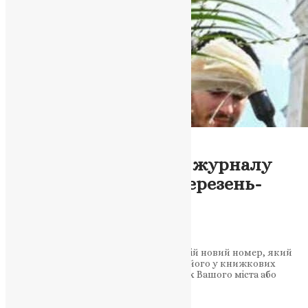
Тернопільська Єпархія
Новини
Вийшов новий номер журналу
“Помісна Церква” – березень-
квітень 2023
News
,
3 роки тому
1 хв
читати
Журнал “Помісна Церква” випустив свій новий номер, який
вже доступний для читання. Знайдіть його у книжкових
крамницях при кафедральних соборах Вашого міста або
перегляньте онлайн.