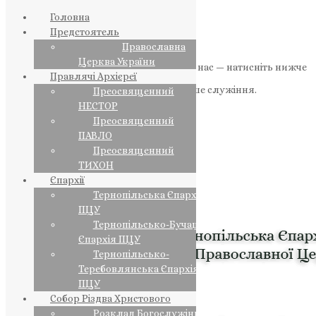
Головна
Предстоятель
Православна
Церква України
Якщо маєте можливість, підтримайте нас — натисніть нижче
Правлячі Архієреї
«Пожертва».
Ваша допомога зміцнює наше служіння.
Преосвященний
НЕСТОР
ПОЖЕРТВА
Преосвященний
ПАВЛО
НАШ ТЕЛЕГРАМ
Преосвященний
ТИХОН
Єпархії
Тернопільська Єпархія
ПЦУ
Тернопільсько-Бучацька
Єпархія ПЦУ
Тернопільсько-
Теребовлянська Єпархія
ПЦУ
Собор Різдва Христового
Розклад Богослужінь