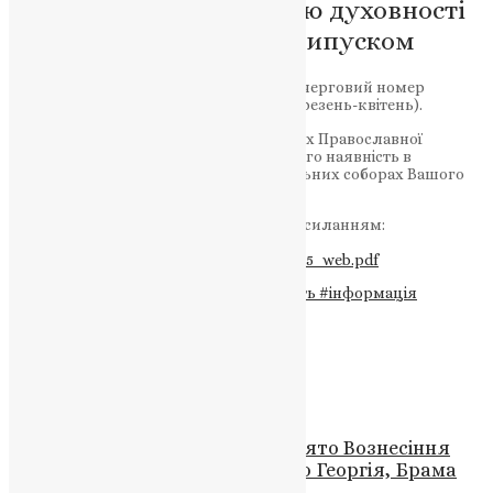
Отримайте свіжу порцію духовності
та інформації з новим випуском
Дорогі брати і сестри! Вийшов друком черговий номер
журналу “Помісна Церква” № 2 (35) (березень-квітень).
Часопис уже розповсюдили по єпархіях Православної
Церкви України, то ж запитуйте про його наявність в
книжкових крамницях при кафедральних соборах Вашого
міста.
Переглянути журнал можна за цим посиланням:
https://www.pomisna.info/wp-
content/uploads/2023/05/ptsu_2022_0835_web.pdf
Теги
#березень-квітень 2023
#духовність
#інформація
#онлайн доступ
#читання
Схожі записи
Новини
,
Фото
Патріарше богослужіння на свято Вознесіння
Господнього в I. Церкві Святого Георгія, Брама
Адріануполя