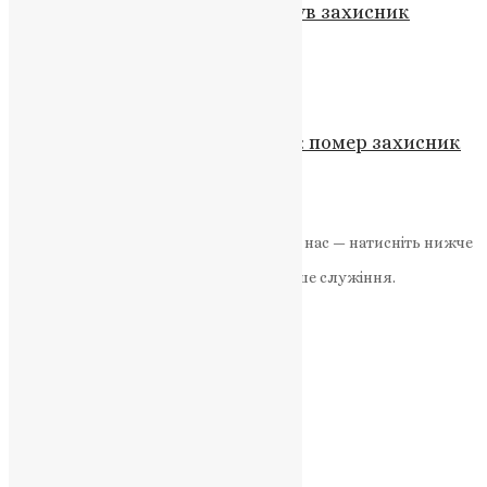
Велика Лука в скорботі: загинув захисник
України Віталій Сегін
News
,
2 роки тому
2 хв
читати
Новини
,
Фото
Громада Тернополя у скорботі: помер захисник
України Віталій Ільченко
News
,
3 місяці тому
2 хв
читати
Якщо маєте можливість, підтримайте нас — натисніть нижче
«Пожертва».
Ваша допомога зміцнює наше служіння.
ПОЖЕРТВА
НАШ ТЕЛЕГРАМ
Категорії