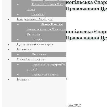
Тернопільська Матір
Божа
Святині
Митрополит Мефодій
Фонд Пам’яті
Блаженнішого Митрополита
Мефодія
Історія
Церковний календар
Молитва
Молитви
Онлайн послуги
Записки за здоров’я та за
упокій
Запалити свічку
ПРЕДСТОЯТЕЛЬ
Православна Церква України
Новини
ПРАВЛЯЧІ АРХІЄРЕЇ
Преосвященний НЕСТОР
Преосвященний ПАВЛО
Преосвященний ТИХОН
ЄПАРХІЇ
Тернопільська Єпархія ПЦУ
Тернопільсько-Бучацька Єпархія ПЦУ