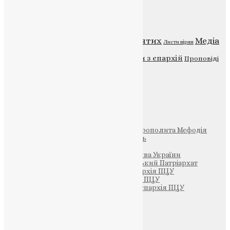
Категорії
Відео
ENG - News
Житія святих
Медіа
Діти
Листи вірян
Новини
Молитва
Новини з єпархій
Проповіді
Фото
Свята
Інші
Фонд Пам’яті Блаженнішого Митрополита Мефодія
Парафія Святих Жон-Мироносиць
Патріархія ПЦУ (УАПЦ)
Офіційна сторінка – Помісна Церква України
Вселенський Константинопольський Патріархат
Тернопільсько-Кременецька єпархія ПЦУ
Тернопільсько-Бучацька єпархія ПЦУ
Тернопільсько-Теребовлянська єпархія ПЦУ
Щедрик – Церковна Лавка
ПОЖЕРТВА