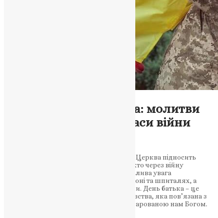
Молитва
,
Новини
,
Фото
Вітання з Днем батька: молитви
за татусів України у часи війни
News
,
2 роки тому
2 хв
читати
У День батька Українська Православна Церква підносить
молитви за всіх татусів, особливо тих, хто через війну
перебуває далеко від своїх родин. Особлива увага
приділяється батькам на фронті, у полоні та шпиталях, а
також пам’яті про тих, хто вже не з нами. День батька – це
нагадування про важливу місію батьківства, яка пов’язана з
великою шаною та відповідальністю, дарованою нам Богом.