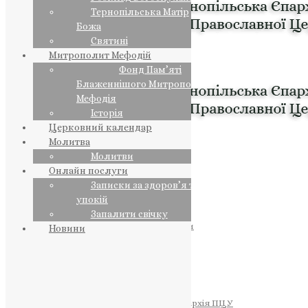
Тернопільська Матір
Божа
Святині
Митрополит Мефодій
Фонд Пам’яті
Блаженнішого Митрополита
Мефодія
Історія
Церковний календар
Молитва
Молитви
Онлайн послуги
Записки за здоров’я та за
упокій
Запалити свічку
ПРЕДСТОЯТЕЛЬ
Православна Церква України
Новини
ПРАВЛЯЧІ АРХІЄРЕЇ
Преосвященний НЕСТОР
Преосвященний ПАВЛО
Преосвященний ТИХОН
ЄПАРХІЇ
Тернопільська Єпархія ПЦУ
Тернопільсько-Бучацька Єпархія ПЦУ