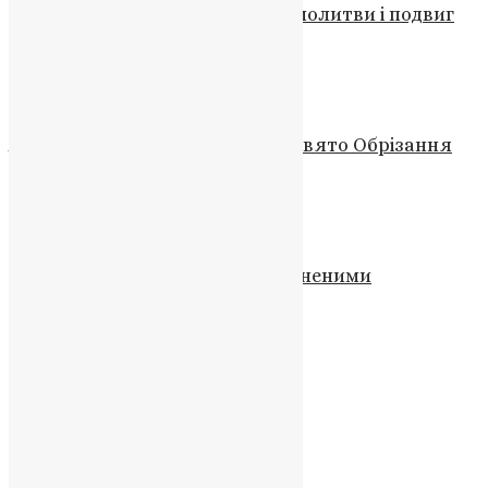
Преподобний Григорій: барви молитви і подвиг
посту
News
,
1 рік тому
2 хв
читати
Фото
Архієрейське Богослужіння у свято Обрізання
Господнього
UAPC
,
11 років тому
1 хв
читати
Відео
,
Новини
,
Фото
Черговий успішний обмін полоненими
UAPC
,
4 роки тому
1 хв
читати
Новини
Святий пророк Осія
UAPC
,
10 років тому
1 хв
читати
Новини
,
Фото