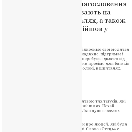
Особливі молитви та благословення
для батьків, які перебувають на
фронті, у полоні, шпиталях, а також
пам’ять про тих, хто відійшов у
вічність
Вітаємо зі святом всіх татусів України і підносимо свої молитви
за кожного з вас. Нехай щира молитва надихне, підтримає і
додасть сил тим татам, хто через війну перебуває далеко від
своїх дітей і родин. Особливої Божої опіки просімо для батьків
на фронті, для тих, які перебувають у полоні, в шпиталях.
НАШ ТЕЛЕГРАМ
Згадаймо також тихою сердечною молитвою тих татусів, які
вже не з нами, які завершили свій земний шлях. Нехай
Господь, Отець наш Небесний, упокоїть їхні душі в оселях
праведних.
День батька – особливий привід згадати про людей, які були
покликані до важливої місії на цій землі. Слово «Отець» є