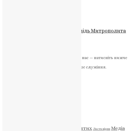
Рада миру чи рада впливу?
News
,
7 місяців тому
3 хв
читати
Новини
Від Рабства до Свободи: Проповідь Митрополита
Епіфанія
News
,
3 роки тому
8 хв
читати
Якщо маєте можливість, підтримайте нас — натисніть нижче
«Пожертва».
Ваша допомога зміцнює наше служіння.
ПОЖЕРТВА
НАШ ТЕЛЕГРАМ
Категорії
Відео
ENG - News
Житія святих
Медіа
Діти
Листи вірян