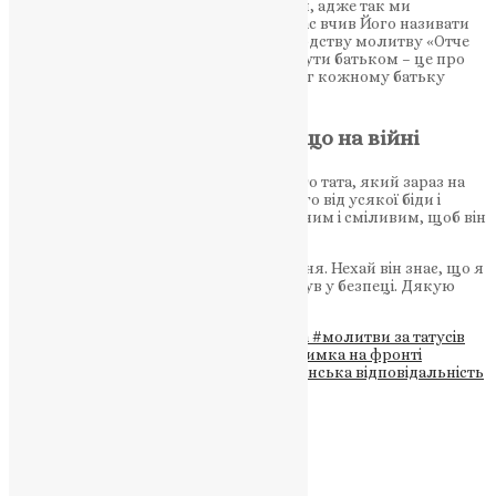
особливо значущим для всіх християн, адже так ми
називаємо Бога, нашого Творця, так нас вчив Його називати
Спаситель, зокрема, і коли дарував людству молитву «Отче
наш» під час Нагірної проповіді. Тому бути батьком – це про
велику шану і відповідальність. Дай Бог кожному батьку
виконати цю місію успішно!
Молитва дитини за батька, що на війні
Дорогий Боже, будь ласка, бережи мого тата, який зараз на
війні. Я дуже за ним сумую. Захисти його від усякої біди і
небезпеки. Допоможи йому бути сильним і сміливим, щоб він
міг швидше повернутися додому.
Я дуже його люблю і чекаю кожного дня. Нехай він знає, що я
молюся за нього і дуже хочу, щоб він був у безпеці. Дякую
дорогий Боже за мого тата! Амінь.
Теги
#День батька
#духовна підтримка
#молитви за татусів
#пам'ять про померлих батьків
#підтримка на фронті
#Тернопільська єпархія ПЦУ
#християнська відповідальність
Схожі записи
Молитва
,
Новини
,
Фото