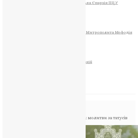
Тернопільсько-Теребовлянська Єпархія ПЦУ
СОБОР РІЗДВА ХРИСТОВОГО
Розклад Богослужінь
Тернопільська Матір Божа
Святині
МИТРОПОЛИТ МЕФОДІЙ
Фонд Пам’яті Блаженнішого Митрополита Мефодія
Історія
ЦЕРКОВНИЙ КАЛЕНДАР
МОЛИТВА
Молитви
ОНЛАЙН ПОСЛУГИ
Записки за здоров’я та за упокій
Запалити свічку
НОВИНИ
Повідомлення в блозі
Головна
>
Фото
>
Вітання з Днем батька: молитви за татусів
України у часи війни