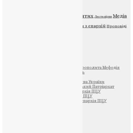
Категорії
Відео
ENG - News
Житія святих
Медіа
Діти
Листи вірян
Новини
Молитва
Новини з єпархій
Проповіді
Фото
Свята
Інші
Фонд Пам’яті Блаженнішого Митрополита Мефодія
Парафія Святих Жон-Мироносиць
Патріархія ПЦУ (УАПЦ)
Офіційна сторінка – Помісна Церква України
Вселенський Константинопольський Патріархат
Тернопільсько-Кременецька єпархія ПЦУ
Тернопільсько-Бучацька єпархія ПЦУ
Тернопільсько-Теребовлянська єпархія ПЦУ
Щедрик – Церковна Лавка
ПОЖЕРТВА
НАШ ТЕЛЕГРАМ