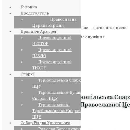
Головна
Предстоятель
Православна
Церква України
Якщо маєте можливість, підтримайте нас — натисніть нижче
Правлячі Архієреї
«Пожертва».
Ваша допомога зміцнює наше служіння.
Преосвященний
НЕСТОР
ПОЖЕРТВА
Преосвященний
ПАВЛО
НАШ ТЕЛЕГРАМ
Преосвященний
ТИХОН
Єпархії
Тернопільська Єпархія
ПЦУ
Тернопільсько-Бучацька
Єпархія ПЦУ
Тернопільсько-
Теребовлянська Єпархія
ПЦУ
Собор Різдва Христового
Розклад Богослужінь