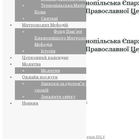
Тернопільська Матір
Божа
Святині
Митрополит Мефодій
Фонд Пам’яті
Блаженнішого Митрополита
Мефодія
Історія
Церковний календар
Молитва
Молитви
Онлайн послуги
Записки за здоров’я та за
упокій
Запалити свічку
ПРЕДСТОЯТЕЛЬ
Православна Церква України
Новини
ПРАВЛЯЧІ АРХІЄРЕЇ
Преосвященний НЕСТОР
Преосвященний ПАВЛО
Преосвященний ТИХОН
ЄПАРХІЇ
Тернопільська Єпархія ПЦУ
Тернопільсько-Бучацька Єпархія ПЦУ