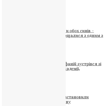
#перемога
#радість
#світло
Схожі записи
Новини
,
Фото
Батько й мати на війні втратили обох синів –
героїв: на Тернопільщині попрощалися з одним з
загиблих синів
UAPC
,
4 роки тому
1 хв
читати
Новини
,
Фото
Блаженніший Митрополит Епіфаній зустрівся зі
студентами та викладачами академії,
підтримавши їх у часи війни
News
,
2 роки тому
1 хв
читати
Новини
,
Фото
Героїчна смерть воїна: у Києві встановили
пам’ятну дошку Віталію Скакуну