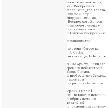
«Воістину воскрес Господь» – повторювали слова апостолів,
ідучи на муки, сонми мучеників. На істинні Воскресіння
Христа утверджувалось християнське подвижнецтво. І свята
Церква, яку переслідували, гнали, ненавиділи, яку
руйнували єресі і роздори, у всі часи, непорушно стояла,
утверджуючись на правдивості вчення Воскреслого Христа.
Ось чому таким дорогим і радісним для віруючого серця є
свято Христового Воскресіння. Ці святі дні називаються
«Торжеством із торжеств», бо все осяяне Світлом Воскресіння
Христового.
«Нині, – говорить св. Іоан Дамаскін, – все наповнилось
Світлом: небо, земля і підземелля».
Христос воскрес із мертвих і з Собою воскресив «багато тіл
померлих», воскресив весь рід людський. Своїм
Воскресінням Відкупитель возніс людське єство до Небесного
Отця.
Тому, мої дорогі, очистім почуття і побачимо Христа, Який сяє
Світлом Воскресіння і почуємо пісню перемоги небожителів
Воскреслому Христу, який освітлює їх Своїм Світлом.
Воскреслий Спаситель сходить в пекло, щоб освітити Світлом
Воскресіння праведників і вивести їх із тіні смерті.
«Воістину воскрес Господь» – і «гроби відкрилися і багато тіл
померлих воскресло». (Мф.27:52)
Тепер не страшна смерть і гріб для померлих з вірою і
любов’ю тому, що тіла, – «посіяні в тлінні – встають в нетлінні,
посіяні в немочі – встають в силі і замість образу земного
будуть носити образ небесний». (1 Кор. 15:42-43,48)
Ми ж воскресіння Христове побачивши, поклонімось святому