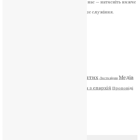
Якщо маєте можливість, підтримайте нас — натисніть нижче
«Пожертва».
Ваша допомога зміцнює наше служіння.
ПОЖЕРТВА
НАШ ТЕЛЕГРАМ
Категорії
Відео
ENG - News
Житія святих
Медіа
Діти
Листи вірян
Новини
Молитва
Новини з єпархій
Проповіді
Фото
Свята
Архів
Архів
Соц.медіа