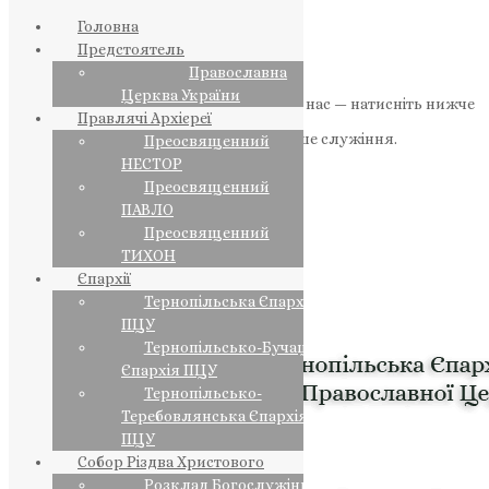
Головна
Предстоятель
Православна
Церква України
Якщо маєте можливість, підтримайте нас — натисніть нижче
Правлячі Архієреї
«Пожертва».
Ваша допомога зміцнює наше служіння.
Преосвященний
НЕСТОР
ПОЖЕРТВА
Преосвященний
ПАВЛО
НАШ ТЕЛЕГРАМ
Преосвященний
ТИХОН
Єпархії
Тернопільська Єпархія
ПЦУ
Тернопільсько-Бучацька
Єпархія ПЦУ
Тернопільсько-
Теребовлянська Єпархія
ПЦУ
Собор Різдва Христового
Розклад Богослужінь