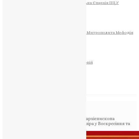
Тернопільсько-Теребовлянська Єпархія ПЦУ
СОБОР РІЗДВА ХРИСТОВОГО
Розклад Богослужінь
Тернопільська Матір Божа
Святині
МИТРОПОЛИТ МЕФОДІЙ
Фонд Пам’яті Блаженнішого Митрополита Мефодія
Історія
ЦЕРКОВНИЙ КАЛЕНДАР
МОЛИТВА
Молитви
ОНЛАЙН ПОСЛУГИ
Записки за здоров’я та за упокій
Запалити свічку
НОВИНИ
Повідомлення в блозі
Головна
>
Фото
>
Великоднє послання архієпископа
Тернопільського і Бучацького Тихона: віра у Воскресіння та
перемогу світла