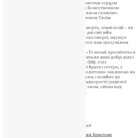
Господу Ісусу – єдиному безгрішному, чистим серцем
прославимо Його і, зодягнувшись Його Божественною
славою, разом зі святим пророком Давидом скажемо:
«Господи, у світлі лиця Твого підемо і іменем Твоїм
возрадуємося во віки».
Дорогі мої! Все в руках Божих: життя і смерть, земні події – як
місцевого, так і світового значення. У ці дні світ ніби
залишився у буденних справах, небезпека смерті, змушує
змінювати те, що ще донедавна здавалось нам зрозумілим
само собою.
Ми забуваємо слова Христа Спасителя: «То нехай просвітиться
світло ваше перед людьми, щоб вони бачили ваші добрі діла і
прославляли Отця вашого Небесного». (Мф. 5:16)
Сердечно вітаю Вас, всечесні отці, дорогі брати і сестри, з
празником Христового Воскресіння і молитовно закликаю на
всіх Вас благодать Воскреслого Спасителя, і подібно до
апостолів, понесімо в наше життя дух бадьорості і радісної
впевненості у вічній перемозі добра над злом, світла над
темрявою, перемоги Христа над гріхом.
Воістину Воскрес Христос!
Пасха Христова
2024 р. Б.
м. Тернопіль
Тихон
Архієпископ Тернопільський і Бучацький
Теги
#Великоднє послання
#Воскресіння Христове