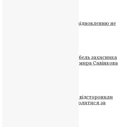
News
,
3 роки тому
2 хв
читати
Новини
УПЦ КП ліквідована законно, відновленню не
підлягає — рішення ВСУ
UAPC
,
5 років тому
2 хв
читати
Новини
,
Фото
На Донеччині підтвердили загибель захисника
України з Чортківщини Володимира Савінкова
після дев’яти місяців пошуків
News
,
10 місяців тому
2 хв
читати
Новини
В Ужгороді від служби в соборі відсторонили
священника, який закликав молитися за
“примирення двох народів”
News
,
3 роки тому
2 хв
читати