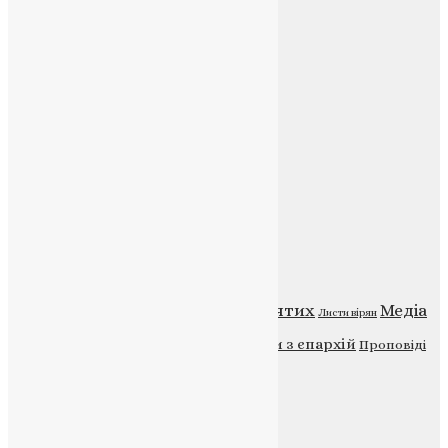
Контакти
E-mail:
info@uapc.te.ua
Веб-сайт:
https://uapc.te.ua
Головна
Контакти
Публічна оферта
Категорії
Відео
ENG - News
Житія святих
Медіа
Діти
Листи вірян
Новини
Молитва
Новини з єпархій
Проповіді
Фото
Свята
Інші