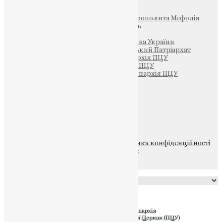
Фонд Пам’яті Блаженнішого Митрополита Мефодія
Парафія Святих Жон-Мироносиць
Патріархія ПЦУ (УАПЦ)
Офіційна сторінка – Помісна Церква України
Вселенський Константинопольський Патріархат
Тернопільсько-Кременецька єпархія ПЦУ
Тернопільсько-Бучацька єпархія ПЦУ
Тернопільсько-Теребовлянська єпархія ПЦУ
Щедрик – Церковна Лавка
ПОЖЕРТВА
НАШ ТЕЛЕГРАМ
© 2015-2026 Всі права захищені.
Політика конфіденційності
файлів та Cookie
Powered by
Translate