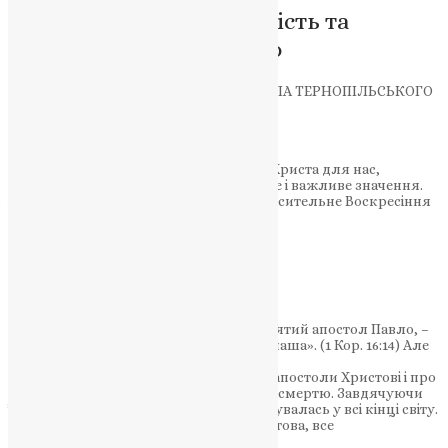
Світле Воскресіння: радість та
перемога над темрявою
ВЕЛИКОДНЄ ПОСЛАННЯ АРХІЄПИСКОПА ТЕРНОПІЛЬСЬКОГО
І БУЧАЦЬКОГО ТИХОНА
Христос Воскрес!
Всечесні отці, дорогі брати і сестри!
Всі події з життя Господа нашого Ісуса Христа для нас,
православних християн, мають велике і важливе значення.
Але найвизначнішою подією є Його спасительне Воскресіння
з мертвих.
НАШ ТЕЛЕГРАМ
«Якщо Христос не воскрес, – повчає святий апостол Павло, –
то марна проповідь наша, марна і віра наша». (1 Кор. 16:14) Але
ми переконані, що Христос Воскрес.
«Воістину воскрес Господь» – звіщали апостоли Христові і про
це вони свідчили своєю мученицькою смертю. Завдячуючи
їм, віра Христова швидко розповсюджувалась у всі кінці світу.
На цій істинні побудована церква Христова, все
домобудівництво нашого спасіння.