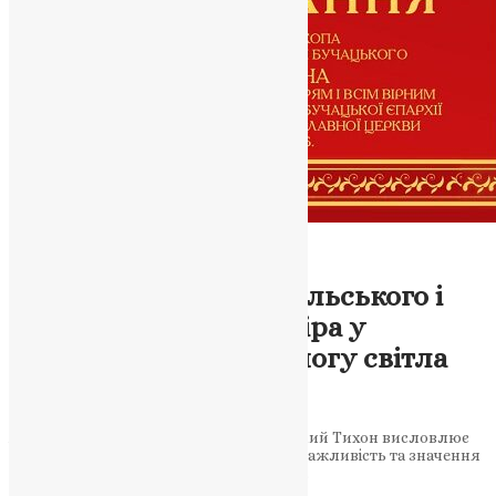
Новини
,
Фото
Великоднє послання
архієпископа Тернопільського і
Бучацького Тихона: віра у
Воскресіння та перемогу світла
News
,
2 роки тому
3 хв
читати
Архієпископ Тернопільський і Бучацький Тихон висловлює
Великоднє послання, підкреслюючи важливість та значення
Воскресіння Христового для віруючих.