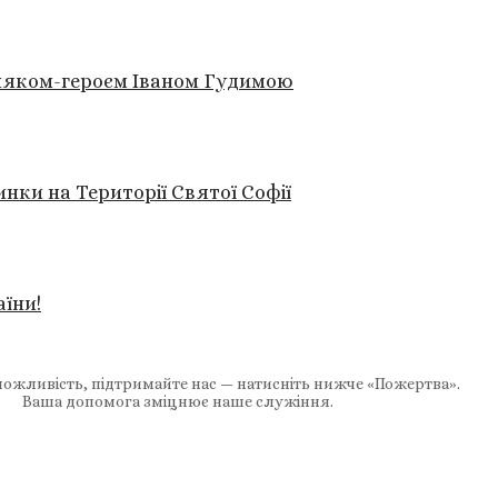
ляком-героєм Іваном Гудимою
ки на Території Святої Софії
їни!
ожливість, підтримайте нас — натисніть нижче «Пожертва».
Ваша допомога зміцнює наше служіння.