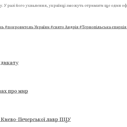
. У разі його ухвалення, українці зможуть отримати ще один оф
ень
#покровитель України
#свято Андрія
#Тернопільська єпархі
ндикату
вах про мир
а Києво-Печерської лавр ПЦУ