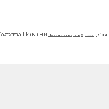
Новини
олитва
Свя
Новини з єпархій
Проповіді