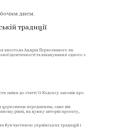
обочим днем.
ській традиції
ня апостола Андрія Первозваного як
ьної ідентичності та вшанування одного з
 зміни до статті 73 Кодексу законів про
ім церковним переданням, саме він
вному рівні, на думку авторів проєкту,
ми був частиною українських традицій і