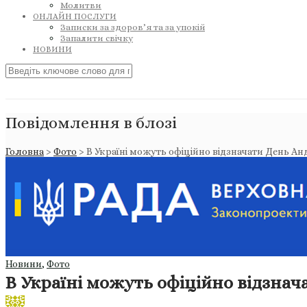
Молитви
ОНЛАЙН ПОСЛУГИ
Записки за здоров’я та за упокій
Запалити свічку
НОВИНИ
Повідомлення в блозі
Головна
>
Фото
>
В Україні можуть офіційно відзначати День Ан
Новини
,
Фото
В Україні можуть офіційно відзнач