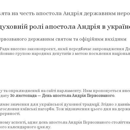
ята на честь апостола Андрія державним нер
 духовній ролі апостола Андрія в україн
Первозваного державним святом та офіційним вихідним
ої Ради внесено законопроєкт, який передбачає запровадження Д
ційовано групою народних депутатів з метою посилення націонал
.
у та оприлюднений на сайті парламенту. Ним пропонується внести
 дату
30 листопада — День апостола Андрія Первозваного
.
ливе значення для української духовної традиції. Згідно з давн
агословив київські пагорби. Тож відзначення цього дня на держа
рервності.
рному аспекті, адже день апостола Андрія Первозваного століття
ового календарного циклу.