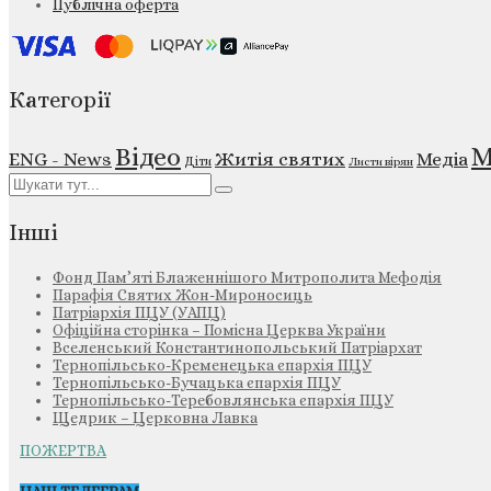
Публічна оферта
Категорії
М
Відео
ENG - News
Житія святих
Медіа
Діти
Листи вірян
Інші
Фонд Пам’яті Блаженнішого Митрополита Мефодія
Парафія Святих Жон-Мироносиць
Патріархія ПЦУ (УАПЦ)
Офіційна сторінка – Помісна Церква України
Вселенський Константинопольський Патріархат
Тернопільсько-Кременецька єпархія ПЦУ
Тернопільсько-Бучацька єпархія ПЦУ
Тернопільсько-Теребовлянська єпархія ПЦУ
Щедрик – Церковна Лавка
ПОЖЕРТВА