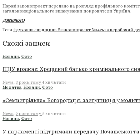
Наразі законопроєкт передано на розгляд профільного комітету
загальнонаціонального вшанування покровителя України.
ДЖЕРЕЛО
Теги
#духовна спадщина
#законопроєкт №14261
#неробочий д
Схожі записи
Новини
,
Фото
ПЦУ вражає: Хрещений батько кримінального си
News
,
3 роки тому
4 хв
читати
Молитва
,
Новини
,
Фото
«Семистрільна» Богородиця: заступниця у молит
News
,
2 роки тому
2 хв
читати
Новини
,
Фото
У парламенті підтримали передачу Почаївської т