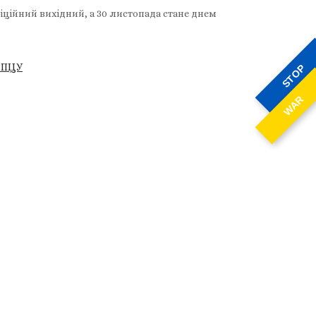
іційний вихідний, а 30 листопада стане днем
я ПЦУ
STOP
WAR