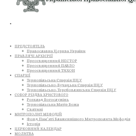
ПРЕДСТОЯТЕЛЬ
Православна Церква України
ПРАВЛЯЧІ АРХІЄРЕЇ
Преосвященний НЕСТОР
Преосвященний ПАВЛО
Преосвященний ТИХОН
ЄПАРХІЇ
Тернопільська Єпархія ПЦУ
Тернопільсько-Бучацька Єпархія ПЦУ
Тернопільсько-Теребовлянська Єпархія ПЦУ
СОБОР РІЗДВА ХРИСТОВОГО
Розклад Богослужінь
Тернопільська Матір Божа
Святині
МИТРОПОЛИТ МЕФОДІЙ
Фонд Пам’яті Блаженнішого Митрополита Мефодія
Історія
ЦЕРКОВНИЙ КАЛЕНДАР
МОЛИТВА