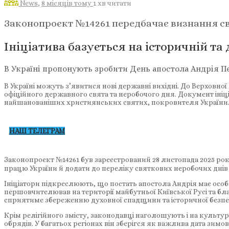
News
,
8 місяців тому
1 хв
читати
Законопроєкт №14261 передбачає визнання св
Ініціатива базується на історичній та
В Україні пропонують зробити День апостола Андрія 
В Україні можуть з’явитися нові державні вихідні. До Верховн
офіційного державного свята та неробочого дня. Документ іні
найшанованіших християнських святих, покровителя України
НАШ ТЕЛЕГРАМ
Законопроєкт №14261 був зареєстрований 28 листопада 2025 рок
працю України й додати до переліку святкових неробочих днів
Ініціатори підкреслюють, що постать апостола Андрія має особ
першовчителював на території майбутньої Київської Русі та бл
сприятиме збереженню духовної спадщини та історичної безпе
Крім релігійного змісту, законодавці наголошують і на культу
обрядів. У багатьох регіонах він зберігся як важлива дата зим