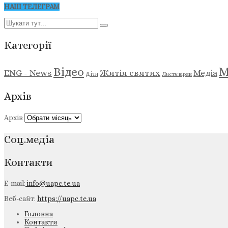
НАШ ТЕЛЕГРАМ
Категорії
М
Відео
ENG - News
Житія святих
Медіа
Діти
Листи вірян
Архів
Архів
Соц.медіа
Контакти
E-mail:
info@uapc.te.ua
Веб-сайт:
https://uapc.te.ua
Головна
Контакти