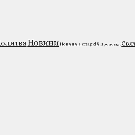
Новини
олитва
Свя
Новини з єпархій
Проповіді