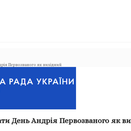
дрія Первозваного як вихідний
ати День Андрія Первозваного як в