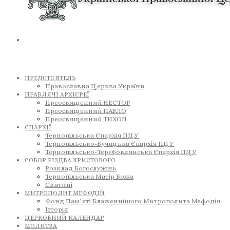
ПРЕДСТОЯТЕЛЬ
Православна Церква України
ПРАВЛЯЧІ АРХІЄРЕЇ
Преосвященний НЕСТОР
Преосвященний ПАВЛО
Преосвященний ТИХОН
ЄПАРХІЇ
Тернопільська Єпархія ПЦУ
Тернопільсько-Бучацька Єпархія ПЦУ
Тернопільсько-Теребовлянська Єпархія ПЦУ
СОБОР РІЗДВА ХРИСТОВОГО
Розклад Богослужінь
Тернопільська Матір Божа
Святині
МИТРОПОЛИТ МЕФОДІЙ
Фонд Пам’яті Блаженнішого Митрополита Мефодія
Історія
ЦЕРКОВНИЙ КАЛЕНДАР
МОЛИТВА