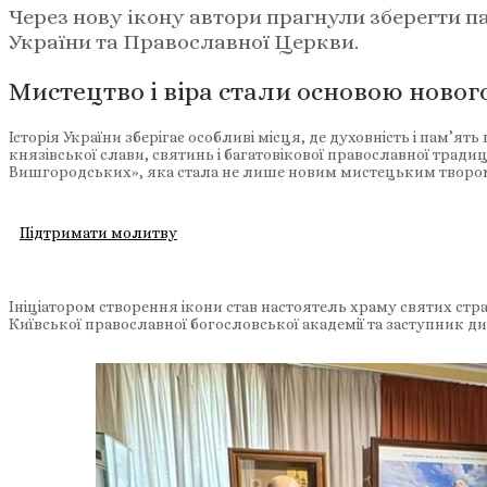
Через нову ікону автори прагнули зберегти па
України та Православної Церкви.
Мистецтво і віра стали основою новог
Історія України зберігає особливі місця, де духовність і пам’
князівської слави, святинь і багатовікової православної трад
Вишгородських», яка стала не лише новим мистецьким твором, 
Підтримати молитву
Ініціатором створення ікони став настоятель храму святих стр
Київської православної богословської академії та заступник д