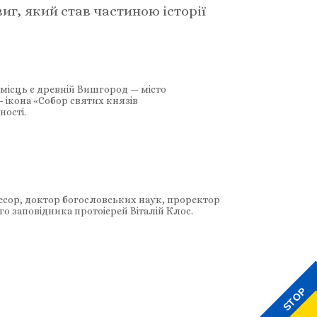
иг, який став частиною історії
х місць є древній Вишгород — місто
— ікона «Собор святих князів
ості.
фесор, доктор богословських наук, проректор
о заповідника протоієрей Віталій Клос.
STOP