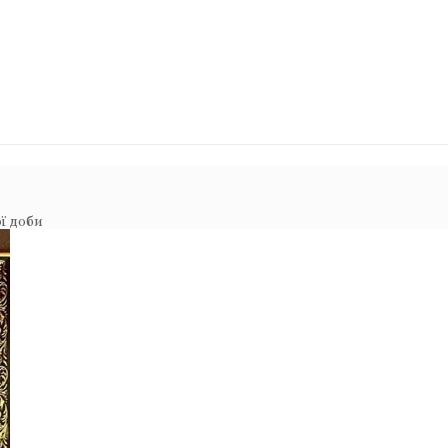
ї доби