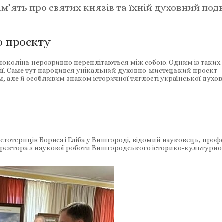
м’ять про святих князів та їхній духовний подв
о проєкту
ять поколінь нерозривно переплітаються між собою. Одним із таки
иції. Саме тут народився унікальний духовно-мистецький проєкт 
але й особливим знаком історичної тяглості української духовн
астотерпців Бориса і Гліба у Вишгороді, відомий науковець, про
иректора з наукової роботи Вишгородського історико-культурног