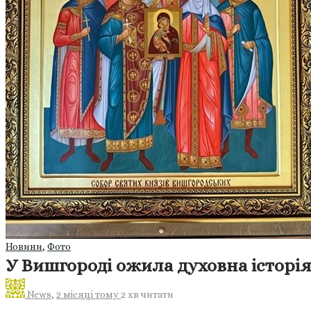
Новини
,
Фото
У Вишгороді ожила духовна історія
News
,
2 місяці тому
2 хв
читати