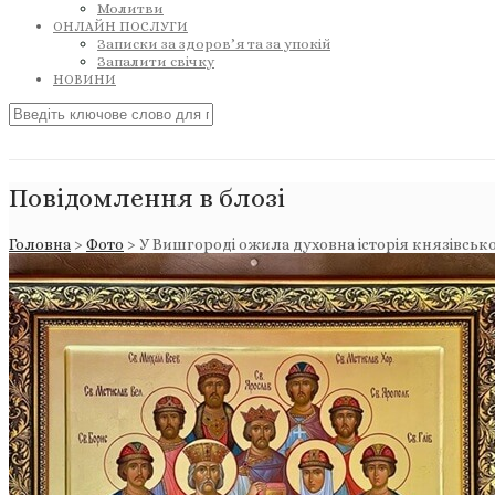
Молитви
ОНЛАЙН ПОСЛУГИ
Записки за здоров’я та за упокій
Запалити свічку
НОВИНИ
Повідомлення в блозі
Головна
>
Фото
>
У Вишгороді ожила духовна історія князівсько