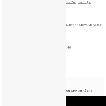
Тернопільсько-Теребовлянська Єпархія ПЦУ
СОБОР РІЗДВА ХРИСТОВОГО
Розклад Богослужінь
Тернопільська Матір Божа
Святині
МИТРОПОЛИТ МЕФОДІЙ
Фонд Пам’яті Блаженнішого Митрополита Мефодія
Історія
ЦЕРКОВНИЙ КАЛЕНДАР
МОЛИТВА
Молитви
ОНЛАЙН ПОСЛУГИ
Записки за здоров’я та за упокій
Запалити свічку
НОВИНИ
Повідомлення в блозі
Головна
>
Фото
>
У Тернополі повідомили про загибель
захисника України Ігоря Гайдука