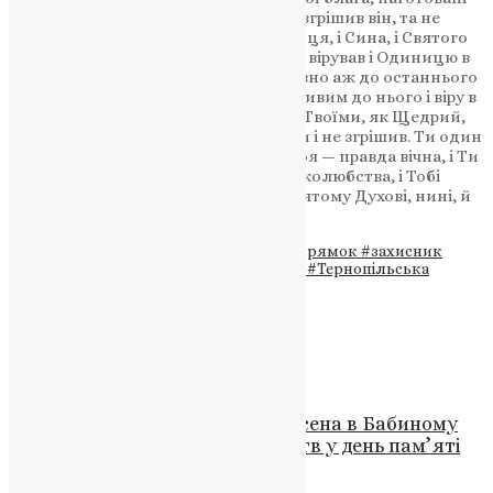
для тих, що люблять Тебе. Коли ж і згрішив він, та не
відступив від Тебе і безсумнівно в Отця, і Сина, і Святого
Духа, Бога, Тебе, в Трійці славимого, вірував і Одиницю в
Трійці і Трійцю в Одиниці православно аж до останнього
свого подиху визнавав. Будь милостивим до нього і віру в
Тебе замість діл прийми і з святими Твоїми, як Щедрий,
упокой: нема бо чоловіка, що жив би і не згрішив. Ти один
тільки без усякого гріха, і правда Твоя — правда вічна, і Ти
один Бог милости і щедрот, і чоловіколюбства, і Тобі
славу возсилаємо, Отцю, і Сину, і Святому Духові, нині, й
повсякчас, і на віки віків. Амінь.
Теги
#загибель воїна
#Запорізький напрямок
#захисник
України
#ЗСУ
#Ігор Гайдук
#Тернопіль
#Тернопільська
єпархія ПЦУ
Схожі записи
Новини
,
Фото
Міжконфесійна молитва піднесена в Бабиному
Яру: Вшанування пам’яті жертв у день пам’яті
82-их роковин від дня трагедії