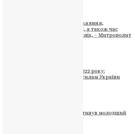
News
,
3 роки тому
1 хв
читати
Новини
Час Великого посту – це час покаяння,
виправлення гріхів та помилок, а також час
виявлення милосердя до ближніх, – Митрополит
Епіфаній
News
,
3 роки тому
6 хв
читати
Відео
,
Новини
,
Фото
Глава УГКЦ підбив підсумки 2022 року:
«Дякуємо Богові та Збройним силам України
за те, що ми вижили»
UAPC
,
4 роки тому
2 хв
читати
Новини
Скорботна звістка: Героїчно загинув молодший
сержант Сергій Козак на війні
News
,
3 роки тому
1 хв
читати