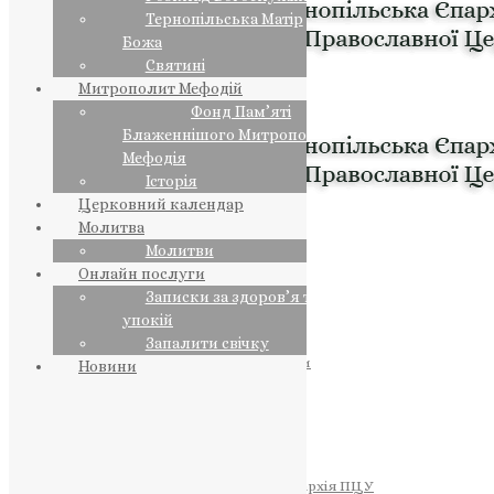
Тернопільська Матір
Божа
Святині
Митрополит Мефодій
Фонд Пам’яті
Блаженнішого Митрополита
Мефодія
Історія
Церковний календар
Молитва
Молитви
Онлайн послуги
Записки за здоров’я та за
упокій
Запалити свічку
ПРЕДСТОЯТЕЛЬ
Православна Церква України
Новини
ПРАВЛЯЧІ АРХІЄРЕЇ
Преосвященний НЕСТОР
Преосвященний ПАВЛО
Преосвященний ТИХОН
ЄПАРХІЇ
Тернопільська Єпархія ПЦУ
Тернопільсько-Бучацька Єпархія ПЦУ