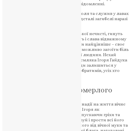
Запорізькій області», – йдеться у повідомленні.
Ігор Гайдук був уродженцем Тернополя та служив у лавах
українського війська. Обставини та деталі загибелі наразі
не уточнюються.
Захищаючи Батьківщину від російської нечисті, гинуть
найкращі сини України. Вічна пам’ять і слава відважному
Воїну, який поклав на вівтар Вітчизни найцінніше – своє
життя! Важко знайти слова втіхи, неможливо загоїти біль
та гіркоту від втрати рідної, близької людини. Нехай
добрий, світлий спомин про воїна-земляка Ігоря Гайдука
стане сильнішим за смерть і назавжди залишиться у
пам’яті близьких, друзів, бойових побратимів, усіх хто
знав його, любив і шанував.
Молитва за всякого померлого
Пом’яни, Господи, Боже наш, у вірі й надії на життя вічне
спочилого раба Твого, брата нашого Ігоря як
Милосердний і Людинолюбний, відпускаючи гріхи та
згладжуючи неправди, полегши, даруй і прости всі його
провини вільні й невільні, визволи його від вічної муки та
вогню геєнського і дай йому вічні Твої блага, наготовані