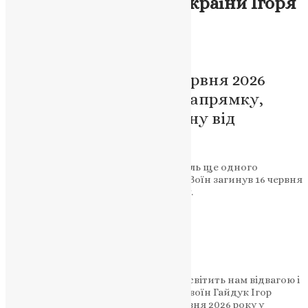
загибель захисника України Ігоря
Гайдука
News
,
2 місяці тому
2 хв
читати
Воїн-земляк поліг 16 червня 2026
року на Запорізькому напрямку,
захищаючи Батьківщину від
російських окупантів
У Тернополі повідомили про загибель ще одного
захисника України — Ігоря Гайдука. Воїн загинув 16 червня
2026 року на Запорізькому напрямку.
Підтримати молитву
«У небі з’явилася ще одна зірка, що світить нам відвагою і
нескореністю. Воїн-земляк, мужній воїн Гайдук Ігор
Богданович залишив цей світ 16 червня 2026 року у