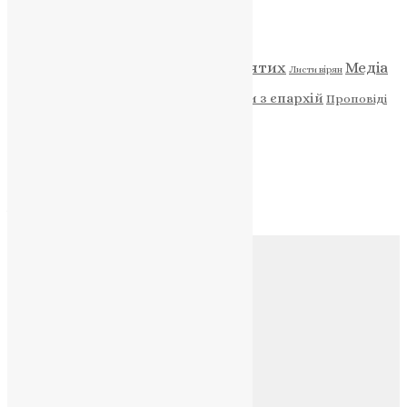
Категорії
Відео
ENG - News
Житія святих
Медіа
Діти
Листи вірян
Новини
Молитва
Новини з єпархій
Проповіді
Фото
Свята
Архів
Архів
Соц.медіа
Контакти
E-mail:
info@uapc.te.ua
Веб-сайт:
https://uapc.te.ua
Головна
Контакти