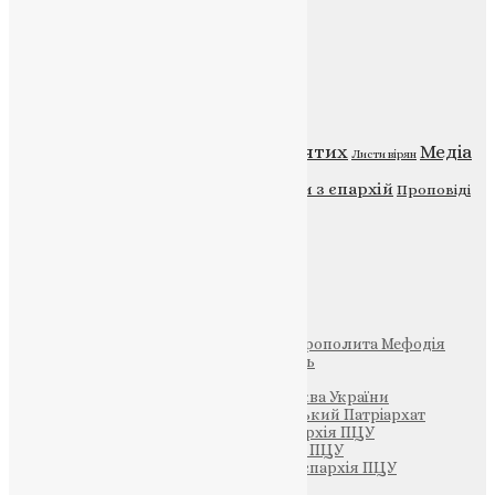
Публічна оферта
Категорії
Відео
ENG - News
Житія святих
Медіа
Діти
Листи вірян
Новини
Молитва
Новини з єпархій
Проповіді
Фото
Свята
Інші
Фонд Пам’яті Блаженнішого Митрополита Мефодія
Парафія Святих Жон-Мироносиць
Патріархія ПЦУ (УАПЦ)
Офіційна сторінка – Помісна Церква України
Вселенський Константинопольський Патріархат
Тернопільсько-Кременецька єпархія ПЦУ
Тернопільсько-Бучацька єпархія ПЦУ
Тернопільсько-Теребовлянська єпархія ПЦУ
Щедрик – Церковна Лавка