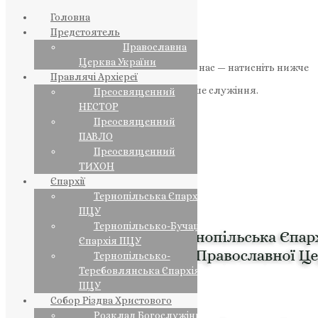
Головна
Предстоятель
Православна
Церква України
Якщо маєте можливість, підтримайте нас — натисніть нижче
Правлячі Архієреї
«Пожертва».
Ваша допомога зміцнює наше служіння.
Преосвященний
НЕСТОР
ПОЖЕРТВА
Преосвященний
ПАВЛО
НАШ ТЕЛЕГРАМ
Преосвященний
ТИХОН
Єпархії
Тернопільська Єпархія
ПЦУ
Тернопільсько-Бучацька
Єпархія ПЦУ
Тернопільсько-
Теребовлянська Єпархія
ПЦУ
Собор Різдва Христового
Розклад Богослужінь