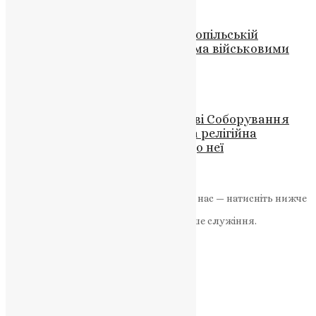
Новини
,
Фото
День жалоби оголосили у Тернопільській
громаді: прощатимуться з двома військовими
UAPC
,
4 роки тому
1 хв
читати
Новини
Запрошення до участі у Таїнстві Соборування
Православної Церкви: що це за релігійна
практика та як приєднатися до неї
News
,
3 роки тому
2 хв
читати
Якщо маєте можливість, підтримайте нас — натисніть нижче
«Пожертва».
Ваша допомога зміцнює наше служіння.
ПОЖЕРТВА
НАШ ТЕЛЕГРАМ