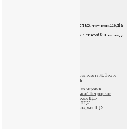
Категорії
Відео
ENG - News
Житія святих
Медіа
Діти
Листи вірян
Новини
Молитва
Новини з єпархій
Проповіді
Фото
Свята
Інші
Фонд Пам’яті Блаженнішого Митрополита Мефодія
Парафія Святих Жон-Мироносиць
Патріархія ПЦУ (УАПЦ)
Офіційна сторінка – Помісна Церква України
Вселенський Константинопольський Патріархат
Тернопільсько-Кременецька єпархія ПЦУ
Тернопільсько-Бучацька єпархія ПЦУ
Тернопільсько-Теребовлянська єпархія ПЦУ
Щедрик – Церковна Лавка
ПОЖЕРТВА