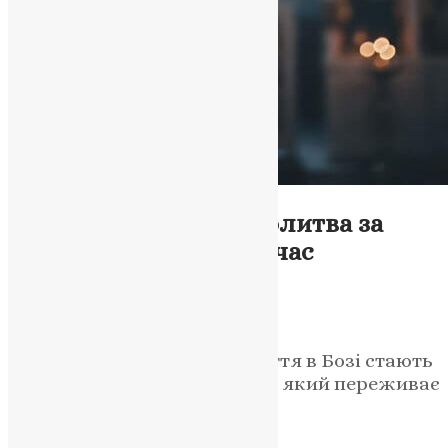
Молитва
,
Новини
,
Фото
«У Нього всі живі»: молитва за
спочилих як опора у час
випробувань
News
,
6 місяців тому
4 хв
читати
Євангельські слова про життя в Бозі стають
джерелом надії для народу, який переживає
війну та втрати.