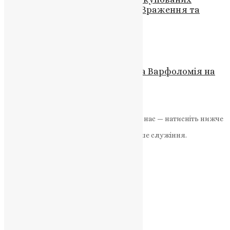
територій, зустріли на Волині: Враження та
Емоції (ВІДЕО)
News
,
3 роки тому
1 хв
читати
Новини
,
Фото
Погляд Вселенського патріарха Варфоломія на
охорону довкілля
News
,
3 роки тому
2 хв
читати
Якщо маєте можливість, підтримайте нас — натисніть нижче
«Пожертва».
Ваша допомога зміцнює наше служіння.
ПОЖЕРТВА
НАШ ТЕЛЕГРАМ
Категорії