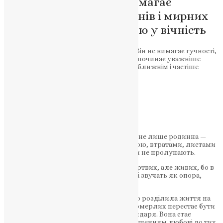
Великопісна тиша допомагає
згадувати полеглих воїнів і мирних
жертв без відчаю, з вірою у вічність
Великий піст завжди приходить тихо. Він не вимагає гучності,
не потребує пояснень. Людина просто починає уважніше
слухати себе, уважніше дивитися в очі ближнім і частіше
згадувати тих, кого вже немає поруч.
Підтримати молитву
Цього року ця пам’ять особлива. Вона не лише родинна —
вона всенародна. Вона народжена війною, втратами, листами
без відповіді, дзвінками, які вже ніколи не пролунають.
Євангеліє говорить: «Бог не є Богом мертвих, але живих, бо в
Нього всі живі». І саме ці слова сьогодні звучать як опора,
коли серце стикається з болем втрати.
24 лютого для України стало датою, що розділила життя на
«до» і «після». У цей день молитва за померлих перестає бути
лише частиною богослужбового календаря. Вона стає
спільним диханням народу, тихим свідченням любові до тих,