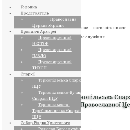
Головна
Предстоятель
Православна
Церква України
Якщо маєте можливість, підтримайте нас — натисніть нижче
Правлячі Архієреї
«Пожертва».
Ваша допомога зміцнює наше служіння.
Преосвященний
НЕСТОР
ПОЖЕРТВА
Преосвященний
ПАВЛО
НАШ ТЕЛЕГРАМ
Преосвященний
ТИХОН
Єпархії
Тернопільська Єпархія
ПЦУ
Тернопільсько-Бучацька
Єпархія ПЦУ
Тернопільсько-
Теребовлянська Єпархія
ПЦУ
Собор Різдва Христового
Розклад Богослужінь