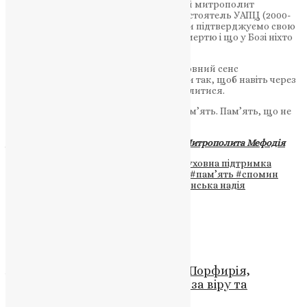
наставників, серед яких і Блаженніший митрополит
Київський і всієї України Мефодій Предстоятель УАПЦ (2000-
2015), ми не лише озираємося назад. Ми підтверджуємо свою
віру в те, що любов не завершується смертю і що у Бозі ніхто
не є забутим.
І, можливо, саме в цьому полягає головний сенс
великопісної пам’яті — навчитися жити так, щоб навіть через
сльози серце залишалося здатним молитися.
Вічна пам’ять усім спочилим. Світла пам’ять. Пам’ять, що не
мовчить, а молиться.
Джерело:
Фонд пам’яті Блаженнішого Митрополита Мефодія
Теги
#Великий піст
#війна в Україні
#духовна підтримка
#Євангеліє
#любов
#молитва за воїнів
#пам’ять
#спомин
#Тернопільська єпархія ПЦУ
#християнська надія
Схожі записи
Молитва
,
Фото
Життя і діяльність святителя Порфирія,
архієпископа Газького: борець за віру та
захисник християнства