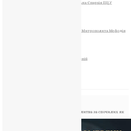
Тернопільсько-Теребовлянська Єпархія ПЦУ
СОБОР РІЗДВА ХРИСТОВОГО
Розклад Богослужінь
Тернопільська Матір Божа
Святині
МИТРОПОЛИТ МЕФОДІЙ
Фонд Пам’яті Блаженнішого Митрополита Мефодія
Історія
ЦЕРКОВНИЙ КАЛЕНДАР
МОЛИТВА
Молитви
ОНЛАЙН ПОСЛУГИ
Записки за здоров’я та за упокій
Запалити свічку
НОВИНИ
Повідомлення в блозі
Головна
>
Фото
>
«У Нього всі живі»: молитва за спочилих як
опора у час випробувань