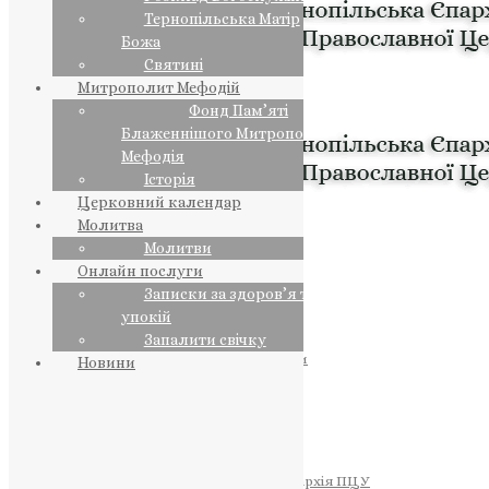
Тернопільська Матір
Божа
Святині
Митрополит Мефодій
Фонд Пам’яті
Блаженнішого Митрополита
Мефодія
Історія
Церковний календар
Молитва
Молитви
Онлайн послуги
Записки за здоров’я та за
упокій
Запалити свічку
ПРЕДСТОЯТЕЛЬ
Православна Церква України
Новини
ПРАВЛЯЧІ АРХІЄРЕЇ
Преосвященний НЕСТОР
Преосвященний ПАВЛО
Преосвященний ТИХОН
ЄПАРХІЇ
Тернопільська Єпархія ПЦУ
Тернопільсько-Бучацька Єпархія ПЦУ