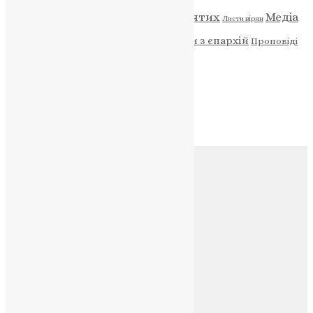
Відео
ENG - News
Житія святих
Медіа
Діти
Листи вірян
Новини
Молитва
Новини з єпархій
Проповіді
Фото
Свята
Архів
Архів
Соц.медіа
Контакти
E-mail:
info@uapc.te.ua
Веб-сайт:
https://uapc.te.ua
Головна
Контакти
Публічна оферта