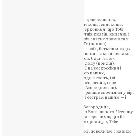
вже не допомагають пояснення.
Молитви за померлих
Пом’яни, Господи, спочилих патріархів православних,
преосвященних митрополитів, архієпископів, єпископів,
священничий і чернечий чин, причет церковний, що Тобі
послужили, благовірних і повік незабутніх князів, княгинь і
гетьманів наших, вікопомних фундаторів святих храмів та у
вічних Твоїх оселях зі святими упокой їх (поклін).
Пом’яни, Господи, душі спочилих рабів Твоїх, батьків моїх (їх
імена) й увесь мій рід і прости їм усі провини вільні й невільні,
даруй їм Царство й причастя вічних Твоїх благ і Твого
безкінечного й блаженного життя насолоду (поклін).
Пом’яни, Господи, і всіх спочилих в надії на воскресіння і
життя вічне: отців, матерів, братів і сестер наших,
православних християн, що тут і повсюди лежать, і зі
святими Твоїми, де сяє світло лиця Твого, осели, і нас
помилуй, як Благий і Людинолюбний. Амінь (поклін).
Подай, Господи, відпущення гріхів усім раніше спочилим у вірі
й надії на воскресіння — отцям, братам і сестрам нашим — і
створи їм вічну пам’ять (тричі).
Достойно є, і це є істина, славити Тебе, Богородице,
Присноблаженну і Пренепорочну і Матір Бога нашого. Чеснішу
від херувимів і незрівнянно славнішу від серафимів, що без
істління Бога Слово породила, сущу Богородицю, Тебе
величаємо.
Слава Отцю і Сину, і Святому Духові нині і повсякчас, і на віки
віків. Амінь.