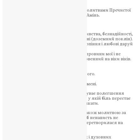
Господи, помилуй (тричі).
Господи Ісусе Христе, Сину Божий, за молитвами Пречистої
Твоєї Матері і всіх святих помилуй нас. Амінь.
Молитва преподобного Єфрема Сиріна
Господи і Владико життя мого, дух лінивства, безнадійності,
владолюбства й марнослів’я не дай мені (доземний поклін).
Дух же чистоти, смиренномудрості, терпіння і любові даруй
мені, рабу Твоєму (доземний поклін).
Так, Господи Царю, даруй мені бачити провини мої і не
осуджувати брата мого, бо Ти благословенний на віки віків.
Амінь (доземний поклін).
Після цього 12 малих поклонів:
Боже, будь милостивий до мене, грішного.
Боже, очисти мої гріхи і помилуй мене.
Без числа нагрішив я, Господи, прости мені.
Після молитви людина не завжди відчуває полегшення
одразу. Але з’являється тиша. Та тиша, у якій біль перестає
бути безмежним, а пам’ять перестає лякати.
Молитва за спочилих у час війни стає також молитвою за
живих — щоб серце не зачерствіло, щоб ненависть не
перемогла співчуття, щоб пам’ять не перетворилася на
відчай.
Згадуючи полеглих, замучених, рідних і духовних