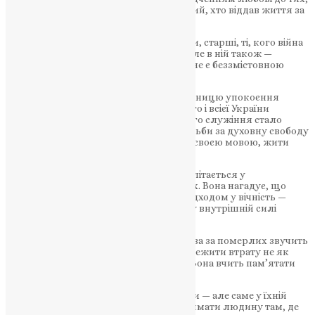
хто загинув, був замучений, закатований, хто віддав життя за
свободу і майбутнє.
У цій молитві — воїни, мирні люди, діти, старші, ті, кого війна
вирвала з життя раптово і жорстоко. Але в ній також —
вдячність, надія і відчуття, що жертва не є беззмістовною
перед Богом.
Цього ж дня віряни згадують і 11-ту річницю упокоєння
Блаженнішого митрополита Київського і всієї України
Мефодія (Кудрякова). Для багатьох його служіння стало
символом тихої, але послідовної боротьби за духовну свободу
Церкви і за право українців молитися своєю мовою, жити
своєю вірою, пам’ятати свою історію.
Пам’ять про архіпастиря природно вплітається у
загальнонародну молитву за спочилих. Вона нагадує, що
духовні постаті не зникають разом із відходом у вічність —
вони залишаються у слові, у молитві, у внутрішній силі
людей, яких вони торкнулися.
Саме тому у дні Великого посту молитва за померлих звучить
особливо глибоко. Вона допомагає пережити втрату не як
остаточність, а як очікування зустрічі. Вона вчить пам’ятати
без розпачу і любити без страху.
Церква пропонує прості слова молитви — але саме у їхній
простоті прихована сила, здатна підтримати людину там, де