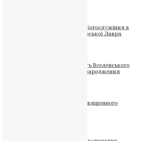
News
,
2 роки тому
4 хв
читати
Новини
Анонс: Предстоятель очолить Богослужіння в
Трапезному храмі Києво-Печерської Лаври
News
,
3 роки тому
1 хв
читати
Новини
Вірники Тернопільщини вітають Вселенського
патріарха Варфоломія з днем народження
News
,
3 роки тому
4 хв
читати
Новини
23 роки служіння Високопреосвященного
Митрополита Михаїла
News
,
3 роки тому
2 хв
читати
Відео
,
Новини
11 дітей, повернутих з Росії та окупованих