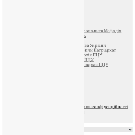
Інші
Фонд Пам’яті Блаженнішого Митрополита Мефодія
Парафія Святих Жон-Мироносиць
Патріархія ПЦУ (УАПЦ)
Офіційна сторінка – Помісна Церква України
Вселенський Константинопольський Патріархат
Тернопільсько-Кременецька єпархія ПЦУ
Тернопільсько-Бучацька єпархія ПЦУ
Тернопільсько-Теребовлянська єпархія ПЦУ
Щедрик – Церковна Лавка
ПОЖЕРТВА
НАШ ТЕЛЕГРАМ
© 2015-2026 Всі права захищені.
Політика конфіденційності
файлів та Cookie
Powered by
Translate