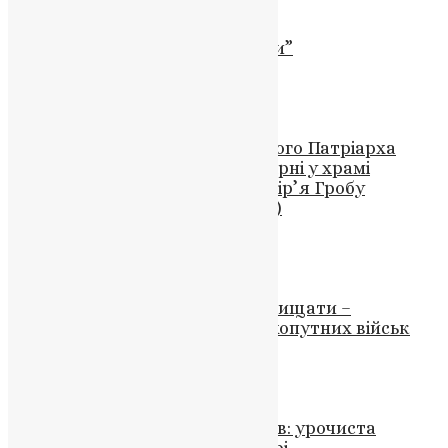
Новини
Помилковість “священної війни”
News
,
3 роки тому
2 хв
читати
Новини
,
Фото
Промова Святішого Вселенського Патріарха
Варфоломія під час Святої Вечірні у храмі
святого Георгія Неохорія (Подвір’я Гробу
Господнього, 22 жовтня 2023 р.)
News
,
3 роки тому
4 хв
читати
Новини
,
Фото
Рідна земля дає нам сили її захищати –
Залужний привітав з Днем Сухопутних військ
UAPC
,
4 роки тому
1 хв
читати
Новини
,
Фото
Молитва за Україну і захисників: урочиста
літургія у Золотоверхому соборі