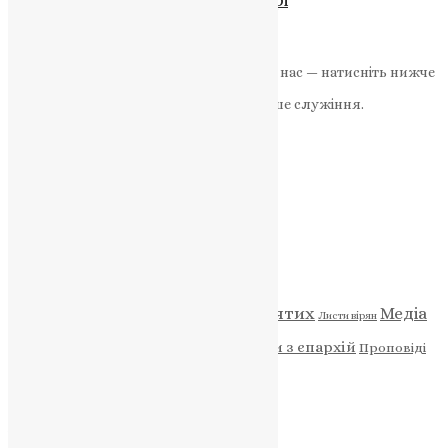
News
,
1 рік тому
2 хв
читати
Якщо маєте можливість, підтримайте нас — натисніть нижче
«Пожертва».
Ваша допомога зміцнює наше служіння.
ПОЖЕРТВА
НАШ ТЕЛЕГРАМ
Категорії
Відео
ENG - News
Житія святих
Медіа
Діти
Листи вірян
Новини
Молитва
Новини з єпархій
Проповіді
Фото
Свята
Архів