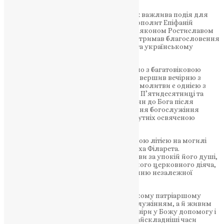
Цього святкового дня відбулася також важлива подія для
життя Церкви — Блаженнійший Митрополит Епіфаній
звершив священничу хіротонію над дияконом Ростиславом
Дідухом. Новий священнослужитель отримав благословення
на подальше служіння Богові, Церкві та українському
народові.
Наприкінці Божественної літургії, згідно з багатовіковою
церковною традицією, Предстоятель звершив вечірню з
коліновклонними молитвами. Саме ці молитви є однією з
найхарактерніших особливостей свята П’ятидесятниці та
символізують особливе звернення вірян до Бога після
великоднього періоду. Після завершення богослужіння
Блаженнійший владика окропив присутніх освяченою
водою.
Завершився святковий день заупокійною літією на могилі
приснопам’ятного Святійшого Патріарха Філарета.
Духовенство та віряни піднесли молитви за упокій його душі,
згадуючи багаторічне служіння видатного церковного діяча,
який присвятив своє життя утвердженню незалежної
Української Церкви.
Свято П’ятидесятниці у Володимирському патріаршому
соборі стало не лише урочистим богослужінням, а й живим
свідченням єдності Церкви та народу, віри у Божу допомогу і
духовної сили українців, які навіть у найскладніші часи