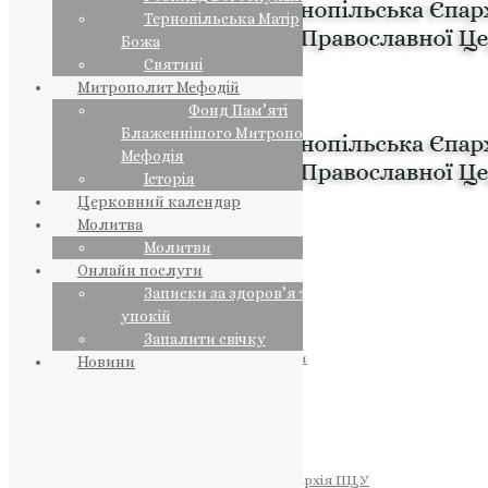
Тернопільська Матір
Божа
Святині
Митрополит Мефодій
Фонд Пам’яті
Блаженнішого Митрополита
Мефодія
Історія
Церковний календар
Молитва
Молитви
Онлайн послуги
Записки за здоров’я та за
упокій
Запалити свічку
ПРЕДСТОЯТЕЛЬ
Православна Церква України
Новини
ПРАВЛЯЧІ АРХІЄРЕЇ
Преосвященний НЕСТОР
Преосвященний ПАВЛО
Преосвященний ТИХОН
ЄПАРХІЇ
Тернопільська Єпархія ПЦУ
Тернопільсько-Бучацька Єпархія ПЦУ