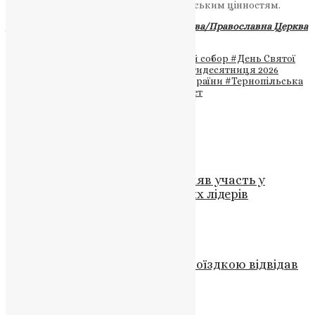
залишаються вірними своїм християнським цінностям.
Джерело:
Українська Православна Церква/Православна Церква
України
Теги
#Володимирський кафедральний собор
#День Святої
Трійці
#Епіфаній
#Київ
#молитва
#П’ятидесятниця 2026
#Православ'я
#Православна Церква України
#Тернопільська
Єпархія ПЦУ
#українські воїни
#Філарет
Схожі записи
Новини
,
Фото
Єпископ Павло Кравчук прийняв участь у
важливому засіданні церковних лідерів
News
,
3 роки тому
1 хв
читати
Новини
Владика Мстислав з робочою поїздкою відвідав
Заліщицький район
UAPC
,
11 років тому
1 хв
читати