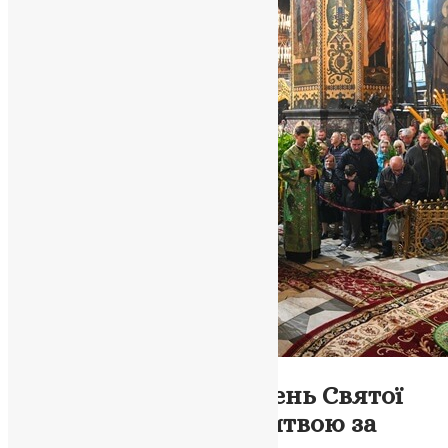
Новини
,
Фото
У Києві відзначили День Святої
Трійці спільною молитвою за