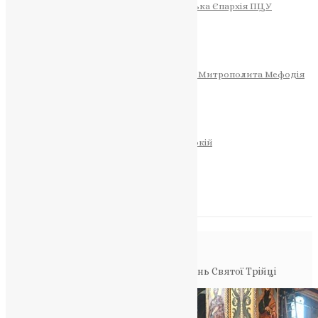
Тернопільсько-Теребовлянська Єпархія ПЦУ
СОБОР РІЗДВА ХРИСТОВОГО
Розклад Богослужінь
Тернопільська Матір Божа
Святині
МИТРОПОЛИТ МЕФОДІЙ
Фонд Пам’яті Блаженнішого Митрополита Мефодія
Історія
ЦЕРКОВНИЙ КАЛЕНДАР
МОЛИТВА
Молитви
ОНЛАЙН ПОСЛУГИ
Записки за здоров’я та за упокій
Запалити свічку
НОВИНИ
Повідомлення в блозі
Головна
>
Фото
>
У Києві відзначили День Святої Трійці
спільною молитвою за Україну