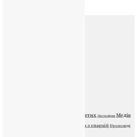
Архів
Соц.медіа
Контакти
E-mail:
info@uapc.te.ua
Веб-сайт:
https://uapc.te.ua
Головна
Контакти
Публічна оферта
Категорії
Відео
ENG - News
Житія святих
Медіа
Діти
Листи вірян
Новини
Молитва
Новини з єпархій
Проповіді
Фото
Свята