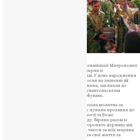
Після читання Святого Євангелія Блаженнійший Митрополит
Епіфаній звернувся до духовенства та мирян із
першосвятительським словом проповіді. У день народження
Христової Церкви Предстоятель наголосив на значенні дії
Святого Духа в житті кожного християнина, закликав до
збереження єдності, любові та вірності євангельським
цінностям навіть у часи великих випробувань.
Особливе місце під час богослужіння посіла молитва за
Україну. У стінах кафедрального собору лунали прохання до
Господа про мир, перемогу справедливості та Боже
благословення для українського народу. Віряни разом із
духовенством молилися за воїнів, які боронять державу від
російської агресії, за державну владу, а також за всіх мирних
жителів і захисників України, які віддали свої життя за
свободу та незалежність Батьківщини.