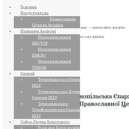
Головна
Предстоятель
Православна
Церква України
Якщо маєте можливість, підтримайте нас — натисніть нижче
Правлячі Архієреї
«Пожертва».
Ваша допомога зміцнює наше служіння.
Преосвященний
НЕСТОР
ПОЖЕРТВА
Преосвященний
ПАВЛО
НАШ ТЕЛЕГРАМ
Преосвященний
ТИХОН
Єпархії
Тернопільська Єпархія
ПЦУ
Тернопільсько-Бучацька
Єпархія ПЦУ
Тернопільсько-
Теребовлянська Єпархія
ПЦУ
Собор Різдва Христового
Розклад Богослужінь