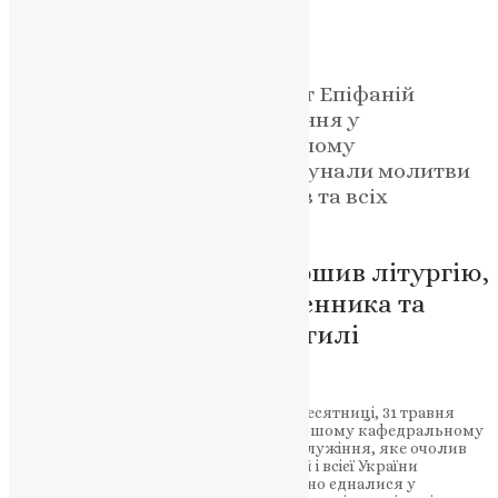
Україну
News
,
2 місяці тому
2 хв
читати
Блаженнійший Митрополит Епіфаній
очолив урочисті богослужіння у
Володимирському патріаршому
кафедральному соборі, де лунали молитви
за український народ, воїнів та всіх
загиблих під час війни.
Предстоятель ПЦУ звершив літургію,
хіротонію нового священника та
заупокійну літію на могилі
Патріарха Філарета
У величне свято Святої Трійці – П’ятидесятниці, 31 травня
2026 року, у Володимирському патріаршому кафедральному
соборі Києва відбулося урочисте богослужіння, яке очолив
Блаженнійший Митрополит Київський і всієї України
Епіфаній. Тисячі вірян цього дня духовно єдналися у