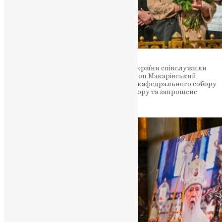
Предстоятелю Православної Церкви України співслужили
єпископ Васильківський Єфрем, єпископ Макарівський
Рафаїл, настоятель Володимирського кафедрального собору
протоієрей Борис Табачек, клірики собору та запрошене
духовенство.