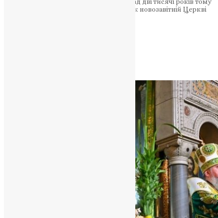
прославленні Святого Духа, Який понад дві тисячі років тому
зійшов на апостолів, поклавши початок новозавітній Церкві
Христовій.
Підтримати молитву