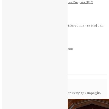
Тернопільсько-Теребовлянська Єпархія ПЦУ
СОБОР РІЗДВА ХРИСТОВОГО
Розклад Богослужінь
Тернопільська Матір Божа
Святині
МИТРОПОЛИТ МЕФОДІЙ
Фонд Пам’яті Блаженнішого Митрополита Мефодія
Історія
ЦЕРКОВНИЙ КАЛЕНДАР
МОЛИТВА
Молитви
ОНЛАЙН ПОСЛУГИ
Записки за здоров’я та за упокій
Запалити свічку
НОВИНИ
Повідомлення в блозі
Головна
>
Фото
>
У Фанарі підписано історичну декларацію
про єдність і мир