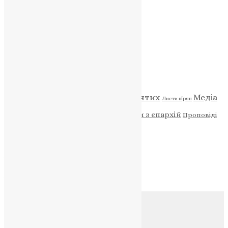
ПОЖЕРТВА
НАШ ТЕЛЕГРАМ
Категорії
Відео
ENG - News
Житія святих
Медіа
Діти
Листи вірян
Новини
Молитва
Новини з єпархій
Проповіді
Фото
Свята
Архів
Архів
Соц.медіа
Контакти