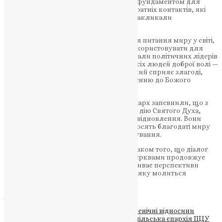
Патріархом Афінагором. Цей жест став фундаментом для
сучасного богословського діалогу та братніх контактів, які
Папа Лев XIV та Патріарх Варфоломей закликали
поглиблювати.
В окремому розділі ієрархи торкнулися питання миру у світі,
наголосивши, що релігію не можна використовувати для
виправдання насильства. Вони закликали політичних лідерів
працювати над припиненням воєн, а всіх людей доброї волі —
підтримувати міжрелігійний діалог, який сприяє злагоді,
взаємоповазі й відповідальному ставленню до Божого
створіння.
Завершуючи декларацію, Папа та Патріарх запевнили, що з
надією дивляться у майбутнє, вірячи у дію Святого Духа,
Який веде людство до примирення та відновлення. Вони
ввіряють Богові всіх, хто страждає, і просять благодаті миру
для народів, що переживають випробування.
Спільна декларація стала черговим знаком того, що діалог
між Католицькою та Православною Церквами продовжує
розвиватись у дусі братерства, та відкриває перспективи
нових кроків на шляху до єдності, про яку молиться
християнський світ.
ДЖЕРЕЛО
Теги
#Варфоломей
#декларація
#екуменічні відносини
#миротворення
#Папа Лев XIV
#Тернопільська єпархія ПЦУ