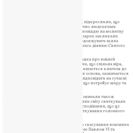
НАШ ТЕЛЕГРАМ
У спільному зверненні Папа та Патріарх підкреслили, що
єдність не може бути досягнута виключно людськими
зусиллями — вона є даром Божим і відповіддю на молитву
Христа «щоб усі були одно» (Ів. 17:21). Ієрархи закликали
духовенство та вірних обох Церков продовжувати шлях
діалогу «в любові та істині», відкриваючись діянню Святого
Духа.
Особливе місце в декларації посідає згадка про ювілей
Нікейського Собору. Ієрархи наголосили, що спільна віра,
викладена у Нікейському Символі, залишається ключем до
порозуміння між християнами. Саме ця основа, зазначається
в документі, дає Церквам можливість відповідати на сучасні
виклики та свідчити про Христа у світі, що потребує миру та
моральної ясності.
Папа Лев XIV і Патріарх Варфоломей відзначили також
історичний факт: у 2025 році всі християни світу святкували
Пасху в один день. Ієрархи висловили сподівання, що це
стане кроком до сталого спільного святкування головного
християнського свята.
Декларація нагадує і про 60-ту річницю скасування взаємних
екскомунік 1054 року, здійсненого Папою Павлом VI та