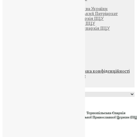
Патріархія ПЦУ (УАПЦ)
Офіційна сторінка – Помісна Церква України
Вселенський Константинопольський Патріархат
Тернопільсько-Кременецька єпархія ПЦУ
Тернопільсько-Бучацька єпархія ПЦУ
Тернопільсько-Теребовлянська єпархія ПЦУ
Щедрик – Церковна Лавка
ПОЖЕРТВА
НАШ ТЕЛЕГРАМ
© 2015-2026 Всі права захищені.
Політика конфіденційності
файлів та Cookie
Powered by
Translate