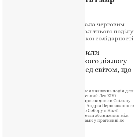
News
,
8 місяців тому
2 хв
читати
Зустріч Папи й Патріарха стала черговим
кроком до подолання тисячолітнього поділу
та утвердження християнської солідарності.
Лідери Церков підтвердили
важливість богословського діалогу
та відповідальність перед світом, що
потребує миру
29 листопада 2025 року у Фанарі відбулася визначна подія для
всього християнського світу: Папа Римський Лев XIV і
Вселенський Патріарх Варфоломей I оприлюднили Спільну
декларацію, присвячену святу святого Андрія Первозванного
та 1700-й річниці Першого Вселенського Собору в Нікеї.
Зустріч двох ієрархів засвідчила новий етап зближення між
Католицькою та Православною Церквами у прагненні до
відновлення повної єдності.