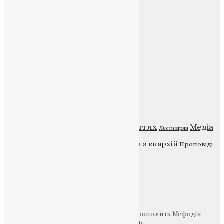
E-mail:
info@uapc.te.ua
Веб-сайт:
https://uapc.te.ua
Головна
Контакти
Публічна оферта
Категорії
Відео
ENG - News
Житія святих
Медіа
Діти
Листи вірян
Новини
Молитва
Новини з єпархій
Проповіді
Фото
Свята
Інші
Фонд Пам’яті Блаженнішого Митрополита Мефодія
Парафія Святих Жон-Мироносиць