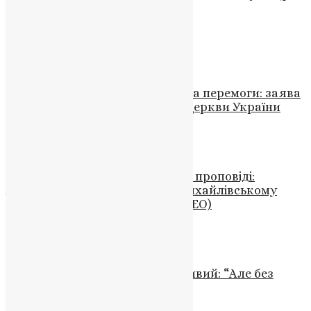
#Фанар 2025
Схожі записи
Новини
,
Фото
Духовний заклик до єднання та перемоги: заява
Предстоятеля Православної Церкви України
News
,
2 роки тому
3 хв
читати
Відео
,
Новини
,
Фото
Божественна літургія та слово проповіді:
Архієпископ Агапіт в Свято-Михайлівському
Золотоверхому монастирі (ВІДЕО)
News
,
3 роки тому
1 хв
читати
Новини
Діалог між УПЦ та ПЦУ можливий: “Але без
жодних умов”