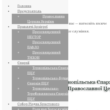
Головна
Предстоятель
Православна
Церква України
Якщо маєте можливість, підтримайте нас — натисніть нижче
Правлячі Архієреї
«Пожертва».
Ваша допомога зміцнює наше служіння.
Преосвященний
НЕСТОР
ПОЖЕРТВА
Преосвященний
ПАВЛО
НАШ ТЕЛЕГРАМ
Преосвященний
ТИХОН
Єпархії
Тернопільська Єпархія
ПЦУ
Тернопільсько-Бучацька
Єпархія ПЦУ
Тернопільсько-
Теребовлянська Єпархія
ПЦУ
Собор Різдва Христового
Розклад Богослужінь