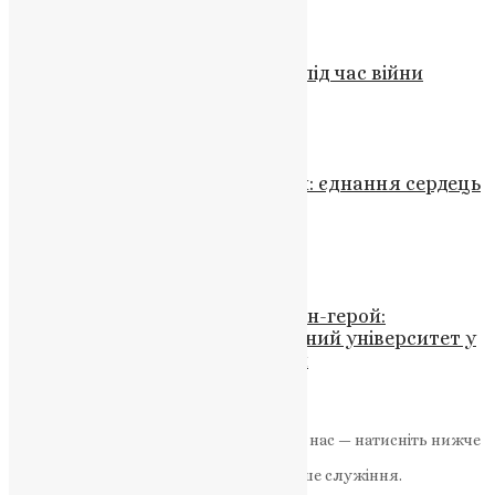
News
,
3 роки тому
2 хв
читати
Новини
,
Фото
Психологи поруч з підлітками під час війни
UAPC
,
4 роки тому
1 хв
читати
Молитва
,
Новини
,
Фото
Молитва за захисників України: єднання сердець
у боротьбі за свободу
News
,
2 роки тому
2 хв
читати
Новини
,
Фото
На щиті повернувся додому воїн-герой:
Західноукраїнський національний університет у
скорботі за Євгеном Бартківим
News
,
1 рік тому
2 хв
читати
Якщо маєте можливість, підтримайте нас — натисніть нижче
«Пожертва».
Ваша допомога зміцнює наше служіння.