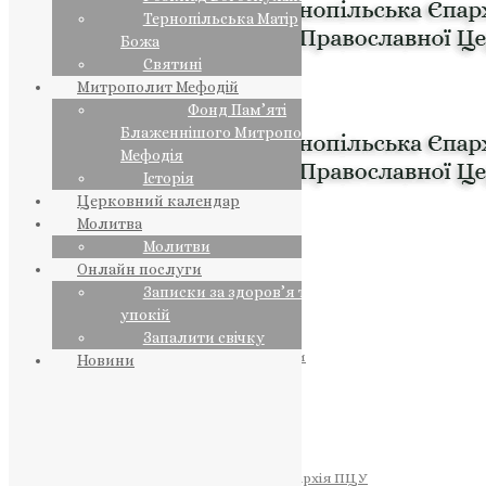
Тернопільська Матір
Божа
Святині
Митрополит Мефодій
Фонд Пам’яті
Блаженнішого Митрополита
Мефодія
Історія
Церковний календар
Молитва
Молитви
Онлайн послуги
Записки за здоров’я та за
упокій
Запалити свічку
ПРЕДСТОЯТЕЛЬ
Православна Церква України
Новини
ПРАВЛЯЧІ АРХІЄРЕЇ
Преосвященний НЕСТОР
Преосвященний ПАВЛО
Преосвященний ТИХОН
ЄПАРХІЇ
Тернопільська Єпархія ПЦУ
Тернопільсько-Бучацька Єпархія ПЦУ