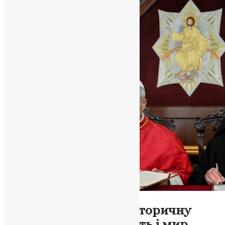
Новини
,
Фото
У Фанарі підписано історичну
декларацію про єдність і мир