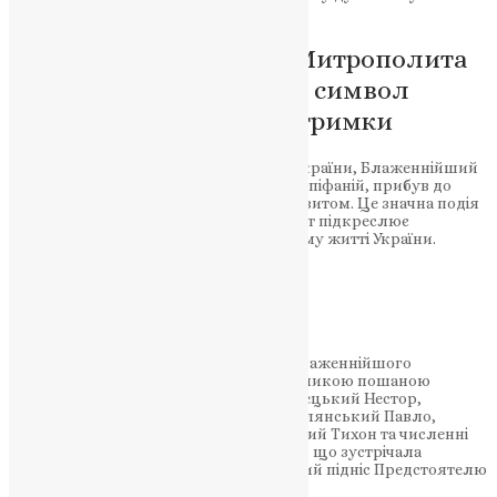
України.
Візит Блаженнійшого Митрополита
Епіфанія до Тернополя: символ
духовної єдності та підтримки
Предстоятель Православної Церкви України, Блаженнійший
Митрополит Київський і всієї України Епіфаній, прибув до
Тернополя з Першосвятительським візитом. Це значна подія
для міста та всієї області, адже цей візит підкреслює
важливість Тернопільщини в духовному житті України.
НАШ ТЕЛЕГРАМ
При в’їзді до Тернопільської області Блаженнійшого
Митрополита Епіфанія зустрічали з великою пошаною
митрополит Тернопільський і Кременецький Нестор,
архієпископ Тернопільський і Теребовлянський Павло,
архієпископ Тернопільський і Бучацький Тихон та численні
священнослужителі. На чолі делегації, що зустрічала
Владику, стояв архієпископ Тихон, який підніс Предстоятелю
квіти як символ поваги та віри.