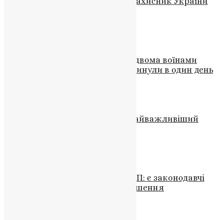
Вічна пам’ять герою: Загинув захисник України
Сергій Бутилов
News
,
3 роки тому
1 хв
читати
Новини
,
Фото
Тернопільщина прощається з двома воїнами
Сергіями: служили разом й загинули в один день
UAPC
,
4 роки тому
2 хв
читати
Новини
,
Фото
Патріарх Варфоломій: вода – найважливіший
ресурс нашого часу
News
,
2 роки тому
2 хв
читати
Новини
,
Фото
Ткаченко про заборону УПЦ МП: є законодавчі
складнощі, але ми знайдемо рішення
UAPC
,
4 роки тому
1 хв
читати
Новини
,
Фото