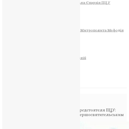
Тернопільсько-Теребовлянська Єпархія ПЦУ
СОБОР РІЗДВА ХРИСТОВОГО
Розклад Богослужінь
Тернопільська Матір Божа
Святині
МИТРОПОЛИТ МЕФОДІЙ
Фонд Пам’яті Блаженнішого Митрополита Мефодія
Історія
ЦЕРКОВНИЙ КАЛЕНДАР
МОЛИТВА
Молитви
ОНЛАЙН ПОСЛУГИ
Записки за здоров’я та за упокій
Запалити свічку
НОВИНИ
Повідомлення в блозі
Головна
>
Фото
>
Тернопіль зустрічає Предстоятеля ПЦУ:
Митрополит Епіфаній відвідує місто з Першосвятительським
візитом