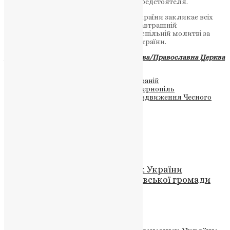
відчути духовну підтримку від свого Предстоятеля.
Предстоятель Православної Церкви України закликає всіх
вірян Тернопільщини взяти участь у завтрашній
Божественній літургії та об’єднатися у спільній молитві за
мир, добробут та духовний розвиток України.
Джерело:
Українська Православна Церква/Православна Церква
України
Теги
#Блаженнійший Митрополит Епіфаній
#першосвятительський візит
#ПЦУ
#Тернопіль
#Тернопільська єпархія ПЦУ
#храм Воздвиження Чесного
Хреста
Схожі записи
Новини
,
Фото
На Донеччині загинув захисник України
Олександр Солонина з Борсуківської громади
News
,
2 місяці тому
2 хв
читати
Новини