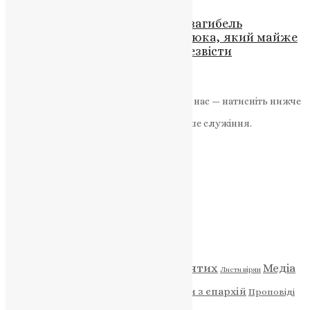
На Кременеччині підтвердили загибель
Захисника України Петра Вознюка, який майже
три роки вважався зниклим безвісти
News
,
11 місяців тому
2 хв
читати
Якщо маєте можливість, підтримайте нас — натисніть нижче
«Пожертва».
Ваша допомога зміцнює наше служіння.
ПОЖЕРТВА
НАШ ТЕЛЕГРАМ
Категорії
Відео
ENG - News
Житія святих
Медіа
Діти
Листи вірян
Новини
Молитва
Новини з єпархій
Проповіді