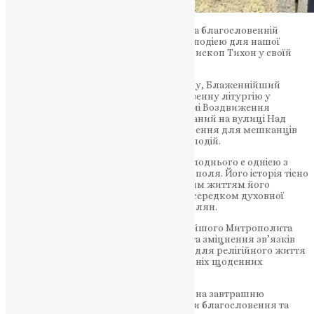
«Ваше Блаженство, ми раді вітати вас на благословенній
Тернопільщині. Ваш візит є важливою подією для нашої
духовної спільноти», — зазначив архієпископ Тихон у своїй
привітальній промові.
Завтра, 30 червня 2024 року, о 9:00 ранку, Блаженнійший
Митрополит Епіфаній очолить Божественну літургію у
найдавнішому храмі Тернополя — храмі Воздвиження
Чесного Хреста Господнього. Розташований на вулиці Над
Ставом, 16, цей храм має особливе значення для мешканців
міста та є свідком багатьох історичних подій.
Храм Воздвиження Чесного Хреста Господнього є однією з
найстаріших сакральних споруд Тернополя. Його історія тісно
пов’язана з розвитком міста та духовним життям його
мешканців. У різні часи храм служив осередком духовної
сили та віри для всіх поколінь тернополян.
Першосвятительський візит Блаженнійшого Митрополита
Епіфанія є символом духовної єдності та зміцнення зв’язків
між вірянами. Він надає новий імпульс для релігійного життя
Тернопільщини та підтримує вірян у їхніх щоденних
духовних прагненнях.
Місцеві віряни з нетерпінням очікують на завтрашню
літургію, адже це можливість отримати благословення та