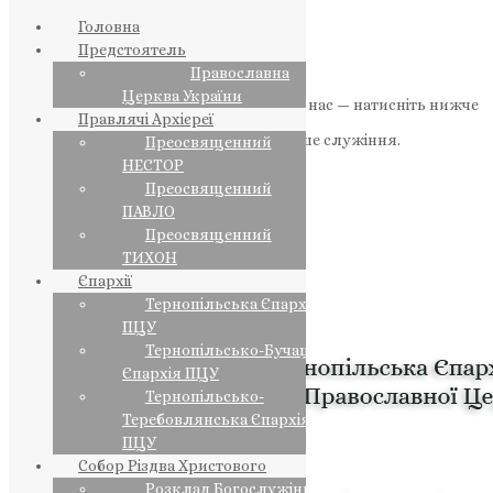
Головна
Предстоятель
Православна
Церква України
Якщо маєте можливість, підтримайте нас — натисніть нижче
Правлячі Архієреї
«Пожертва».
Ваша допомога зміцнює наше служіння.
Преосвященний
НЕСТОР
ПОЖЕРТВА
Преосвященний
ПАВЛО
НАШ ТЕЛЕГРАМ
Преосвященний
ТИХОН
Єпархії
Тернопільська Єпархія
ПЦУ
Тернопільсько-Бучацька
Єпархія ПЦУ
Тернопільсько-
Теребовлянська Єпархія
ПЦУ
Собор Різдва Христового
Розклад Богослужінь