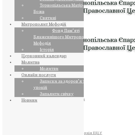
Тернопільська Матір
Божа
Святині
Митрополит Мефодій
Фонд Пам’яті
Блаженнішого Митрополита
Мефодія
Історія
Церковний календар
Молитва
Молитви
Онлайн послуги
Записки за здоров’я та за
упокій
Запалити свічку
ПРЕДСТОЯТЕЛЬ
Православна Церква України
Новини
ПРАВЛЯЧІ АРХІЄРЕЇ
Преосвященний НЕСТОР
Преосвященний ПАВЛО
Преосвященний ТИХОН
ЄПАРХІЇ
Тернопільська Єпархія ПЦУ
Тернопільсько-Бучацька Єпархія ПЦУ