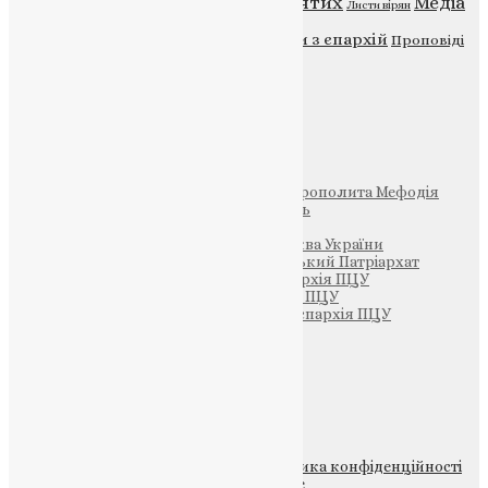
ENG - News
Житія святих
Медіа
Діти
Листи вірян
Новини
Молитва
Новини з єпархій
Проповіді
Фото
Свята
Інші
Фонд Пам’яті Блаженнішого Митрополита Мефодія
Парафія Святих Жон-Мироносиць
Патріархія ПЦУ (УАПЦ)
Офіційна сторінка – Помісна Церква України
Вселенський Константинопольський Патріархат
Тернопільсько-Кременецька єпархія ПЦУ
Тернопільсько-Бучацька єпархія ПЦУ
Тернопільсько-Теребовлянська єпархія ПЦУ
Щедрик – Церковна Лавка
ПОЖЕРТВА
НАШ ТЕЛЕГРАМ
© 2015-2026 Всі права захищені.
Політика конфіденційності
файлів та Cookie