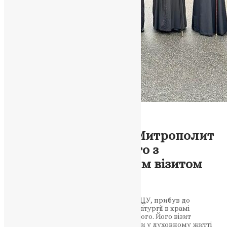
Новини
,
Фото
Тернопіль зустрічає
Предстоятеля ПЦУ: Митрополит
Епіфаній відвідує місто з
Першосвятительським візитом
News
,
2 роки тому
2 хв
читати
Митрополит Епіфаній, Предстоятель ПЦУ, прибув до
Тернополя для участі у Божественній літургії в храмі
Воздвиження Чесного Хреста Господнього. Його візит
підкреслює важливість Тернопільщини у духовному житті