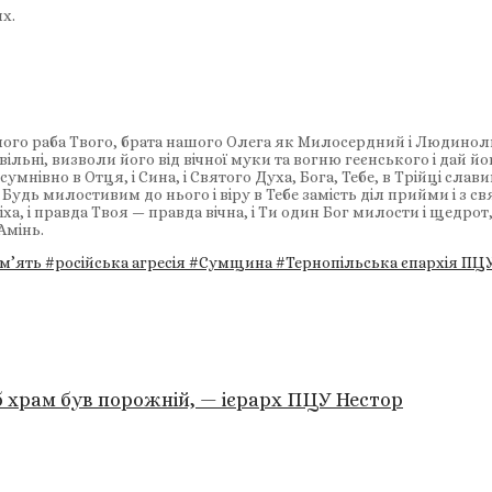
х.
очилого раба Твого, брата нашого Олега як Милосердний і Людин
ільні, визволи його від вічної муки та вогню геєнського і дай йом
зсумнівно в Отця, і Сина, і Святого Духа, Бога, Тебе, в Трійці слав
Будь милостивим до нього і віру в Тебе замість діл прийми і з с
іха, і правда Твоя — правда вічна, і Ти один Бог милости і щедрот
 Амінь.
м’ять
#російська агресія
#Сумщина
#Тернопільська єпархія ПЦ
об храм був порожній, — ієрарх ПЦУ Нестор