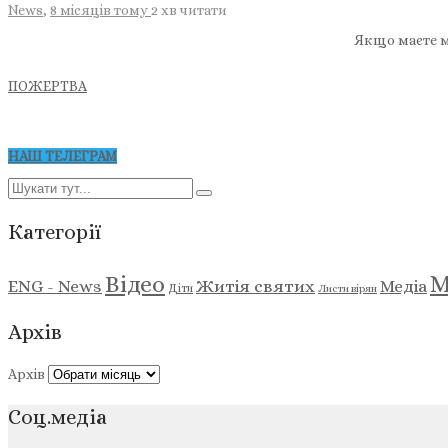
News
,
8 місяців тому
2 хв
читати
Якщо маєте м
ПОЖЕРТВА
НАШ ТЕЛЕГРАМ
Категорії
М
Відео
ENG - News
Житія святих
Медіа
Діти
Листи вірян
Архів
Архів
Соц.медіа