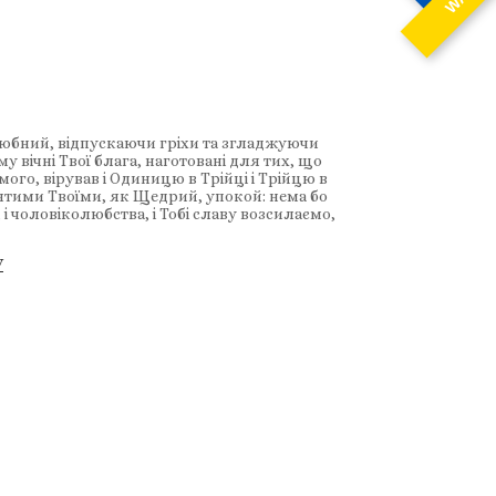
олюбний, відпускаючи гріхи та згладжуючи
у вічні Твої блага, наготовані для тих, що
имого, вірував і Одиницю в Трійці і Трійцю в
вятими Твоїми, як Щедрий, упокой: нема бо
, і чоловіколюбства, і Тобі славу возсилаємо,
У