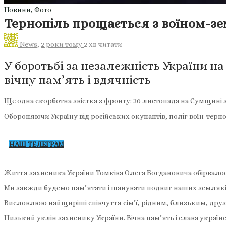
Новини
,
Фото
Тернопіль прощається з воїном-зе
News
,
2 роки тому
2 хв
читати
У боротьбі за незалежність України н
вічну пам’ять і вдячність
Ще одна скорботна звістка з фронту: 30 листопада на Сумщині 
Обороняючи Україну від російських окупантів, поліг воїн-терн
НАШ ТЕЛЕГРАМ
Життя захисника України Томківа Олега Богдановича обірвалос
Ми завжди будемо пам’ятати і шанувати подвиг наших земляків
Висловлюю найщиріші співчуття сімʼї, рідним, близьким, друз
Низький уклін захиснику України. Вічна пам’ять і слава украї