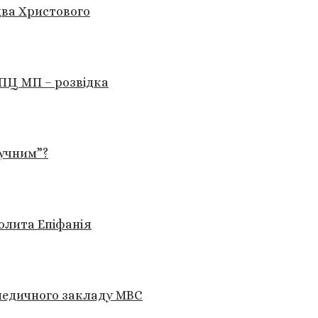
два Христового
УПЦ МП – розвідка
учним”?
олита Епіфанія
 медичного закладу МВС