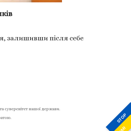
мків
ля, залишивши після себе
та суверенітет нашої держави.
STOP
ратою.
WAR