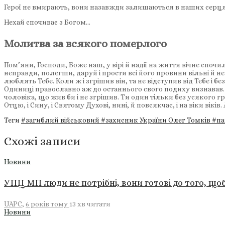
Герої не вмирають, вони назавжди залишаються в наших серця
Нехай спочиває з Богом…
Молитва за всякого померлого
Пом’яни, Господи, Боже наш, у вірі й надії на життя вічне сп
неправди, полегши, даруй і прости всі його провини вільні й нев
люблять Тебе. Коли ж і згрішив він, та не відступив від Тебе і бе
Одиниці православно аж до останнього свого подиху визнавав. 
чоловіка, що жив би і не згрішив. Ти один тільки без усякого гр
Отцю, і Сину, і Святому Духові, нині, й повсякчас, і на віки віків.
Теги
#загиблий військовий
#захисник України Олег Томків
#па
Схожі записи
Новини
УПЦ МП люди не потрібні, вони готові до того, щ
UAPC
,
6 років тому
13 хв
читати
Новини