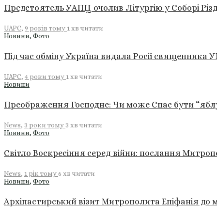
Предстоятель УАПЦ очолив Літургію у Соборі Різ
UAPC
,
9 років тому
1 хв
читати
Новини
,
Фото
Під час обміну Україна видала Росії священника 
UAPC
,
4 роки тому
1 хв
читати
Новини
Преображення Господне: Чи може Спас бути “ябл
News
,
3 роки тому
3 хв
читати
Новини
,
Фото
Світло Воскресіння серед війни: послання Митроп
News
,
1 рік тому
6 хв
читати
Новини
,
Фото
Архіпастирський візит Митрополита Епіфанія до