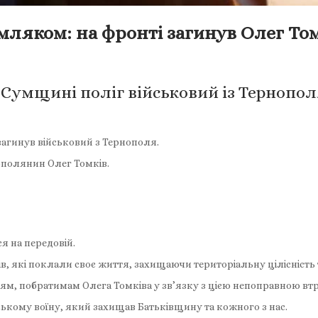
мляком: на фронті загинув Олег То
а Сумщині поліг військовий із Тернопо
загинув військовий з Тернополя.
ополянин Олег Томків.
я на передовій.
, які поклали своє життя, захищаючи територіальну цілісність 
ям, побратимам Олега Томківа у зв’язку з цією непоправною вт
нському воїну, який захищав Батьківщину та кожного з нас.