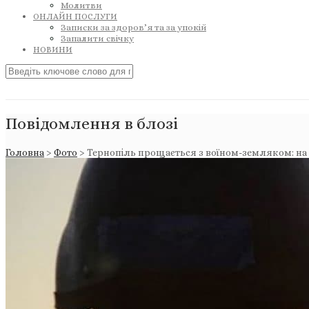
Молитви
ОНЛАЙН ПОСЛУГИ
Записки за здоров’я та за упокій
Запалити свічку
НОВИНИ
Повідомлення в блозі
Головна
>
Фото
>
Тернопіль прощається з воїном-земляком: на 