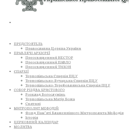
ПРЕДСТОЯТЕЛЬ
Православна Церква України
ПРАВЛЯЧІ АРХІЄРЕЇ
Преосвященний НЕСТОР
Преосвященний ПАВЛО
Преосвященний ТИХОН
ЄПАРХІЇ
Тернопільська Єпархія ПЦУ
Тернопільсько-Бучацька Єпархія ПЦУ
Тернопільсько-Теребовлянська Єпархія ПЦУ
СОБОР РІЗДВА ХРИСТОВОГО
Розклад Богослужінь
Тернопільська Матір Божа
Святині
МИТРОПОЛИТ МЕФОДІЙ
Фонд Пам’яті Блаженнішого Митрополита Мефодія
Історія
ЦЕРКОВНИЙ КАЛЕНДАР
МОЛИТВА