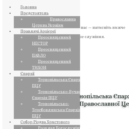
Головна
Предстоятель
Православна
Церква України
Якщо маєте можливість, підтримайте нас — натисніть нижче
Правлячі Архієреї
«Пожертва».
Ваша допомога зміцнює наше служіння.
Преосвященний
НЕСТОР
ПОЖЕРТВА
Преосвященний
ПАВЛО
НАШ ТЕЛЕГРАМ
Преосвященний
ТИХОН
Єпархії
Тернопільська Єпархія
ПЦУ
Тернопільсько-Бучацька
Єпархія ПЦУ
Тернопільсько-
Теребовлянська Єпархія
ПЦУ
Собор Різдва Христового
Розклад Богослужінь