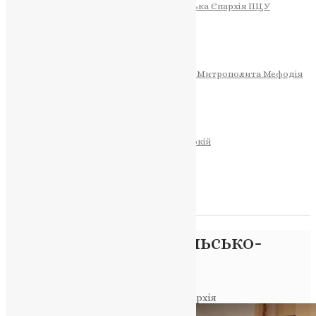
Тернопільсько-Теребовлянська Єпархія ПЦУ
СОБОР РІЗДВА ХРИСТОВОГО
Розклад Богослужінь
Тернопільська Матір Божа
Святині
МИТРОПОЛИТ МЕФОДІЙ
Фонд Пам’яті Блаженнішого Митрополита Мефодія
Історія
ЦЕРКОВНИЙ КАЛЕНДАР
МОЛИТВА
Молитви
ОНЛАЙН ПОСЛУГИ
Записки за здоров’я та за упокій
Запалити свічку
НОВИНИ
Позначка:
Тернопільсько-
Бучацька єпархія
Головна
>
Тернопільсько-Бучацька єпархія