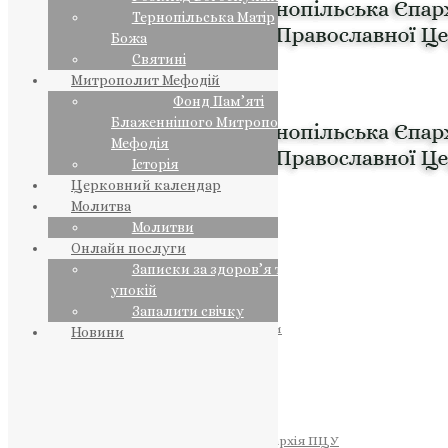
Тернопільська Матір
Божа
Святині
Митрополит Мефодій
Фонд Пам’яті
Блаженнішого Митрополита
Мефодія
Історія
Церковний календар
Молитва
Молитви
Онлайн послуги
Записки за здоров’я та за
упокій
Запалити свічку
ПРЕДСТОЯТЕЛЬ
Православна Церква України
Новини
ПРАВЛЯЧІ АРХІЄРЕЇ
Преосвященний НЕСТОР
Преосвященний ПАВЛО
Преосвященний ТИХОН
ЄПАРХІЇ
Тернопільська Єпархія ПЦУ
Тернопільсько-Бучацька Єпархія ПЦУ