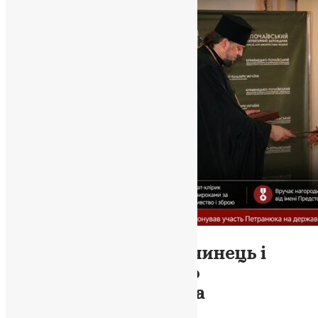
Новини
,
Фото
Три єпархії, один злочинець і
мовчання Синоду: що
відбувається з ПЦУ на
Тернопільщині