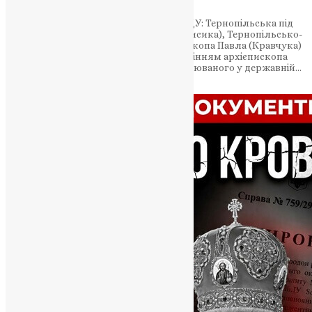
На Тернопільщині діють три єпархії ПЦУ: Тернопільська під
управлінням митрополита Нестора (Писика), Тернопільсько-
Теребовлянська під управлінням єпископа Павла (Кравчука)
та Тернопільсько-Бучацька під управлінням архієпископа
Тихона Петранюка — офіційного підозрюваного у державній…
News
,
2 місяці тому
4 хв
читати