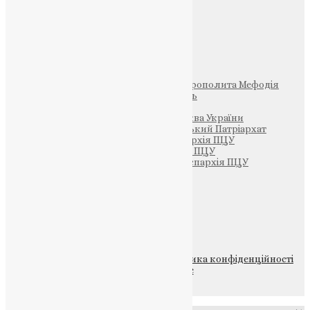
Фото
Свята
Інші
Фонд Пам’яті Блаженнішого Митрополита Мефодія
Парафія Святих Жон-Мироносиць
Патріархія ПЦУ (УАПЦ)
Офіційна сторінка – Помісна Церква України
Вселенський Константинопольський Патріархат
Тернопільсько-Кременецька єпархія ПЦУ
Тернопільсько-Бучацька єпархія ПЦУ
Тернопільсько-Теребовлянська єпархія ПЦУ
Щедрик – Церковна Лавка
ПОЖЕРТВА
НАШ ТЕЛЕГРАМ
© 2015-2026 Всі права захищені.
Політика конфіденційності
файлів та Cookie