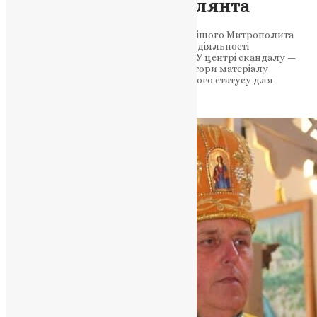
святиню на лігво ухилянта
Розслідування Фонду пам’яті Блаженнішого Митрополита
Мефодія викликало резонанс навколо діяльності
Тернопільсько-Бучацької єпархії ПЦУ. У центрі скандалу —
засуджений Назар Петранюк, якого автори матеріалу
звинувачують у використанні церковного статусу для
отримання…
News
,
3 місяці тому
3 хв
читати