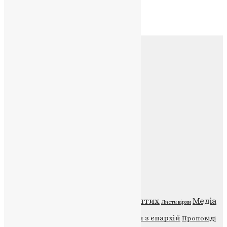
Архів
Соц.медіа
Контакти
E-mail:
info@uapc.te.ua
Веб-сайт:
https://uapc.te.ua
Головна
Контакти
Публічна оферта
Категорії
Відео
ENG - News
Житія святих
Медіа
Діти
Листи вірян
Новини
Молитва
Новини з єпархій
Проповіді