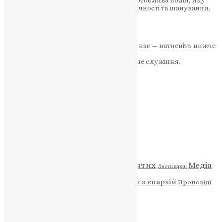
хіротонії протоієрея Павла Двуліта. Це особлива подія, яку
вітаємо з найглибшими почуттями вдячності та шанування.
Відданість, мудрість та любов до…
News
,
3 роки тому
1 хв
читати
Якщо маєте можливість, підтримайте нас — натисніть нижче
«Пожертва».
Ваша допомога зміцнює наше служіння.
ПОЖЕРТВА
НАШ ТЕЛЕГРАМ
Категорії
Відео
ENG - News
Житія святих
Медіа
Діти
Листи вірян
Новини
Молитва
Новини з єпархій
Проповіді
Фото
Свята
Архів