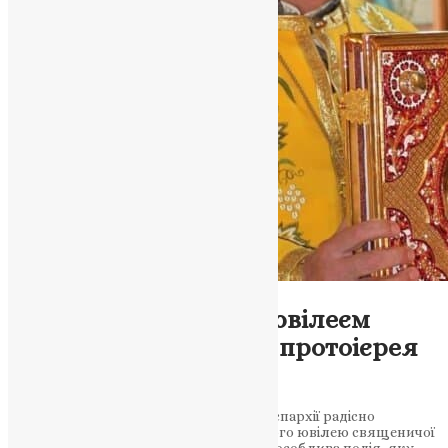
Новини
Вітання з 30-річним ювілеєм
священичої хіротонії протоієрея
Павла Двуліта!
Управління Тернопільсько-Бучацької єпархії радісно
приєднується до святкування 30-річного ювілею священичої