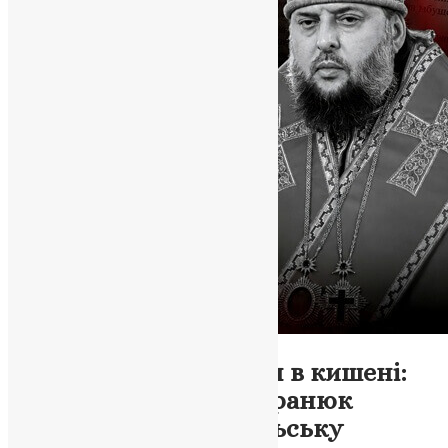
Новини
,
Фото
Кров на руках і броня в кишені:
Як вбивця Назар Петранюк
перетворив тернопільську