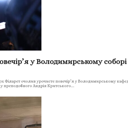
овечір’я у Володимирському соборі
рх Філарет очолив урочисте повечір’я у Володимирському кафед
у преподобного Андрія Критського….