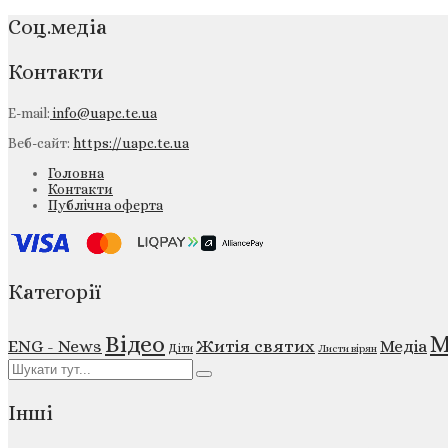
Соц.медіа
Контакти
E-mail:
info@uapc.te.ua
Веб-сайт:
https://uapc.te.ua
Головна
Контакти
Публічна оферта
Категорії
М
Відео
ENG - News
Житія святих
Медіа
Діти
Листи вірян
Інші