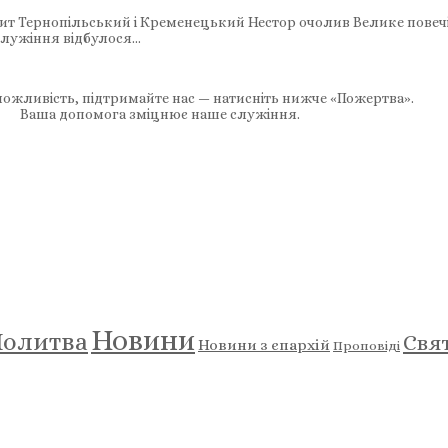
лит Тернопільський і Кременецький Нестор очолив Велике повечі
служіння відбулося…
ожливість, підтримайте нас — натисніть нижче «Пожертва».
Ваша допомога зміцнює наше служіння.
Новини
олитва
Свя
Новини з єпархій
Проповіді