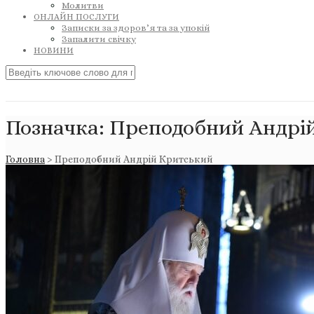
Молитви
ОНЛАЙН ПОСЛУГИ
Записки за здоров’я та за упокій
Запалити свічку
НОВИНИ
Позначка:
Преподобний Андрі
Головна
>
Преподобний Андрій Критський