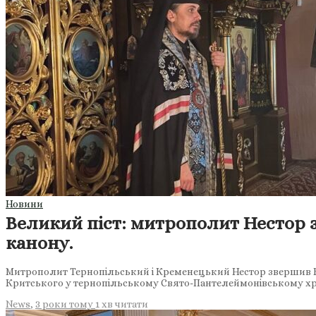
Новини
Великий піст: митрополит Нестор 
канону.
Митрополит Тернопільський і Кременецький Нестор звершив В
Критського у тернопільському Свято-Пантелеймонівському хра
News
,
3 роки тому
1 хв
читати