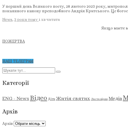
У перший день Великого посту, 28 лютого 2023 року, митропо
покаянного канону преподобного Андрія Критського. Це бого
News
,
3 роки тому
1 хв
читати
Якщо маєте м
ПОЖЕРТВА
НАШ ТЕЛЕГРАМ
Категорії
М
Відео
ENG - News
Житія святих
Медіа
Діти
Листи вірян
Архів
Архів