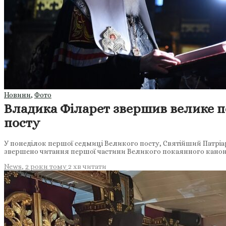
Новини
,
Фото
Владика Філарет звершив велике п
посту
У понеділок першої седмиці Великого посту, Святійший Патріа
звершено читання першої частини Великого покаянного канон
News
,
2 роки тому
2 хв
читати