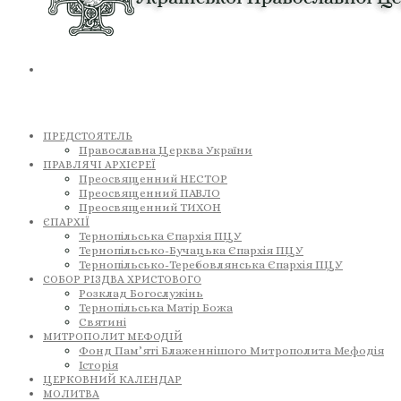
ПРЕДСТОЯТЕЛЬ
Православна Церква України
ПРАВЛЯЧІ АРХІЄРЕЇ
Преосвященний НЕСТОР
Преосвященний ПАВЛО
Преосвященний ТИХОН
ЄПАРХІЇ
Тернопільська Єпархія ПЦУ
Тернопільсько-Бучацька Єпархія ПЦУ
Тернопільсько-Теребовлянська Єпархія ПЦУ
СОБОР РІЗДВА ХРИСТОВОГО
Розклад Богослужінь
Тернопільська Матір Божа
Святині
МИТРОПОЛИТ МЕФОДІЙ
Фонд Пам’яті Блаженнішого Митрополита Мефодія
Історія
ЦЕРКОВНИЙ КАЛЕНДАР
МОЛИТВА