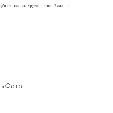
р’я з читанням другої частини Великого
Фото
та