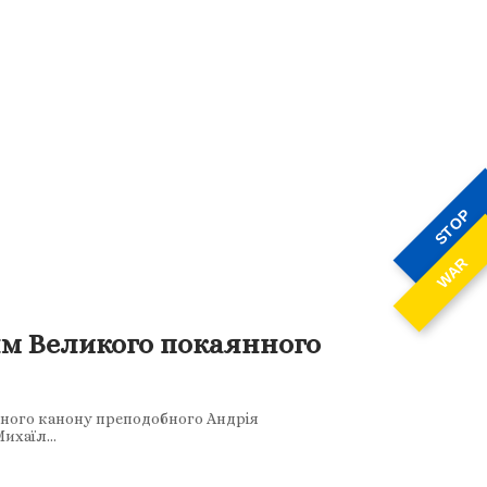
STOP
WAR
ям Великого покаянного
нного канону преподобного Андрія
Михаїл…