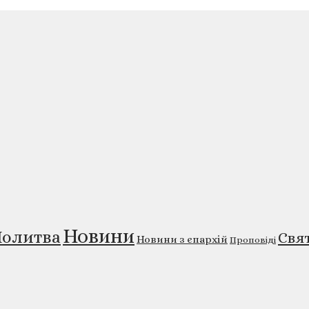
Новини
олитва
Свя
Новини з єпархій
Проповіді