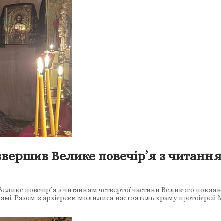
звершив Велике повечір’я з читанн
елике повечір’я з читанням четвертої частини Великого покая
мі. Разом із архієреєм молилися настоятель храму протоієрей 