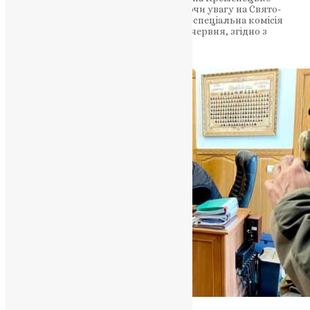
Почаївського заповідника, зосереджуючи увагу на Свято-
Успенській Почаївській лаврі. Створена спеціальна комісія
планує здійснити перевірку протягом червня, згідно з
наказом…
News
,
2 роки тому
1 хв
читати
Відео
,
Новини
,
Фото