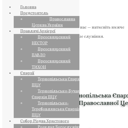
Головна
Предстоятель
Православна
Церква України
Якщо маєте можливість, підтримайте нас — натисніть нижче
Правлячі Архієреї
«Пожертва».
Ваша допомога зміцнює наше служіння.
Преосвященний
НЕСТОР
ПОЖЕРТВА
Преосвященний
ПАВЛО
НАШ ТЕЛЕГРАМ
Преосвященний
ТИХОН
Єпархії
Тернопільська Єпархія
ПЦУ
Тернопільсько-Бучацька
Єпархія ПЦУ
Тернопільсько-
Теребовлянська Єпархія
ПЦУ
Собор Різдва Христового
Розклад Богослужінь