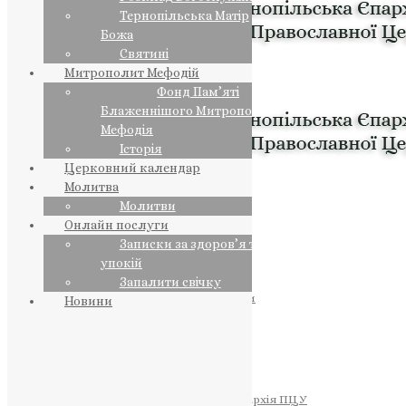
Тернопільська Матір
Божа
Святині
Митрополит Мефодій
Фонд Пам’яті
Блаженнішого Митрополита
Мефодія
Історія
Церковний календар
Молитва
Молитви
Онлайн послуги
Записки за здоров’я та за
упокій
Запалити свічку
ПРЕДСТОЯТЕЛЬ
Православна Церква України
Новини
ПРАВЛЯЧІ АРХІЄРЕЇ
Преосвященний НЕСТОР
Преосвященний ПАВЛО
Преосвященний ТИХОН
ЄПАРХІЇ
Тернопільська Єпархія ПЦУ
Тернопільсько-Бучацька Єпархія ПЦУ