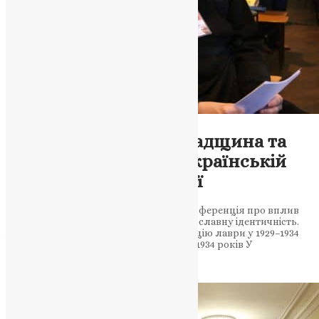
Відео
,
Новини
Почаївська Лавра: Спадщина та
Ідентичність на Всеукраїнській
Науковій Конференції
У Кременецькій академії відбулася конференція про вплив
Почаївської Лаври на українську православну ідентичність.
Андрій Мартинюк досліджує реіндикацію лаври у 1929–1934
роках. Доповідь про Реіндикацію 1929–1934 років У
Кременецькій академії 28…
News
,
3 роки тому
5 хв
читати