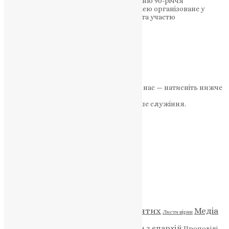
православної ідентичності та відзначенню 90-річчя
української маніфестації. Важливе подією організоване у
співпраці з визначеними інституціями та участю
Високопреосвященнішого…
News
,
3 роки тому
1 хв
читати
1
2
Далі
Якщо маєте можливість, підтримайте нас — натисніть нижче
«Пожертва».
Ваша допомога зміцнює наше служіння.
ПОЖЕРТВА
НАШ ТЕЛЕГРАМ
Категорії
Відео
ENG - News
Житія святих
Медіа
Діти
Листи вірян
Новини
Молитва
Новини з єпархій
Проповіді