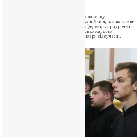
спадку
Докладна інформація про першу Всеукраїнську
Конференцію, яка присвячена Почаївській Лаврі, та її важливе
значення. Огляд подій та вражень з конференції, приуроченої
90-річчю маніфестації Першa Всеукрaїнськa нaуковa
конференція, присвячена Почаївській Лаврі, відбулася…
News
,
3 роки тому
5 хв
читати