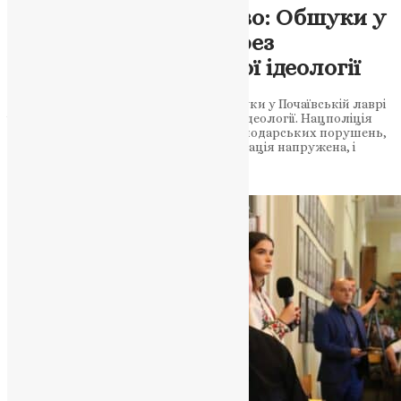
Розслідування наживо: Обшуки у
Почаївській Лаврі через
поширення російської ідеології
Служба безпеки України провела обшуки у Почаївській лаврі
через підозри в поширенні російської ідеології. Нацполіція
розслідує 12 проваджень стосовно господарських порушень,
включаючи випадки шахрайства. Ситуація напружена, і
справи направлять до…
News
,
3 роки тому
1 хв
читати