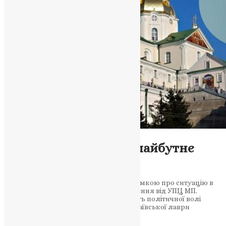
Новини
,
Фото
Владика Нестор про майбутнє
Почаївської лаври
Митрополит Нестор ділиться своєю думкою про ситуацію в
Почаївській лаврі та її можливе звільнення від УПЦ МП.
Владика Нестор: байдужість і відсутність політичної волі
ускладнюють вирішення питання Почаївської лаври
Почаївська…