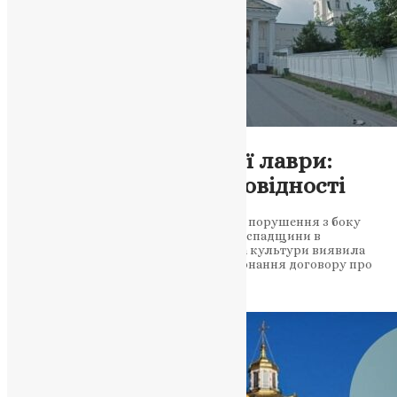
Новини
,
Фото
Перевірка Почаївської лаври:
порушення та невідповідності
Звіт комісії Мінкульту виявив численні порушення з боку
УПЦ МП щодо збереження культурної спадщини в
Почаївській лаврі. Комісія Міністерства культури виявила
самовільні будівельні роботи та невиконання договору про
безоплатне…
News
,
2 роки тому
2 хв
читати