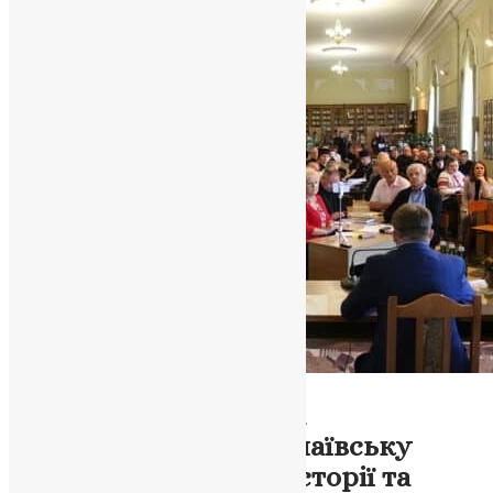
Відео
,
Медіа
,
Новини
,
Фото
Перша Всеукраїнська
Конференція про Почаївську
Лавру: Відзначення історії та