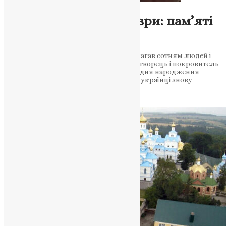
Молитва
,
Новини
,
Фото
Стовп Почаївської Лаври: пам’яті
святого Амфілохія
Вшанування подвижника, який допомагав сотням людей і
переносив гоніння зі смиренням. Чудотворець і покровитель
українського народу У 131-у річницю з дня народження
преподобного Амфілохія Почаївського українці знову
згадують постать, яка…
News
,
8 місяців тому
3 хв
читати