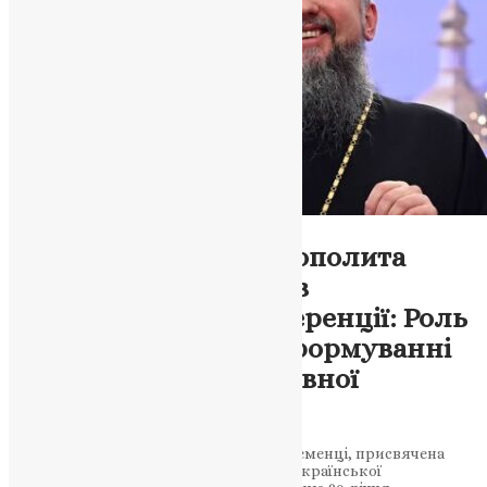
Відео
,
Новини
,
Фото
Вітальне слово Митрополита
Епіфанія до учасників
Всеукраїнської конференції: Роль
Почаївської Лаври в формуванні
української православної
ідентичності
Спеціальна наукова конференція у Кременці, присвячена
ролі Почаївської Лаври у становленні української