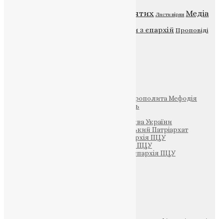
Відео
ENG - News
Житія святих
Медіа
Діти
Листи вірян
Новини
Молитва
Новини з єпархій
Проповіді
Фото
Свята
Інші
Фонд Пам’яті Блаженнішого Митрополита Мефодія
Парафія Святих Жон-Мироносиць
Патріархія ПЦУ (УАПЦ)
Офіційна сторінка – Помісна Церква України
Вселенський Константинопольський Патріархат
Тернопільсько-Кременецька єпархія ПЦУ
Тернопільсько-Бучацька єпархія ПЦУ
Тернопільсько-Теребовлянська єпархія ПЦУ
Щедрик – Церковна Лавка
ПОЖЕРТВА
НАШ ТЕЛЕГРАМ