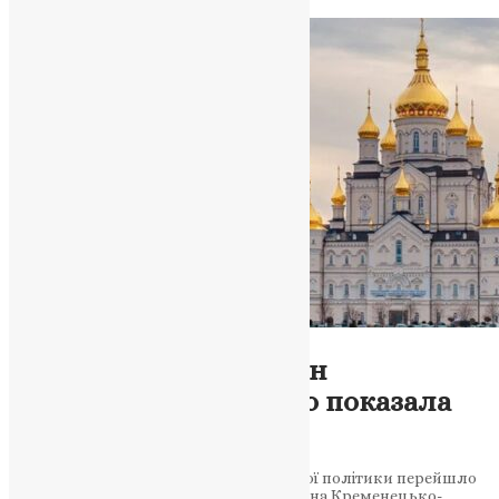
News
,
2 роки тому
2 хв
читати
Новини
,
Фото
Мінкульт оглядає стан
Почаївської лаври: що показала
перевірка?
Міністерство культури та інформаційної політики перейшло
до ретельного огляду державного майна Кременецько-