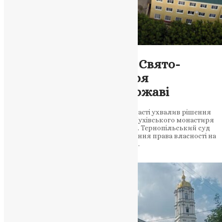
Новини
,
Фото
Суд повернув будівлі Свято-
Духівського монастиря
Почаївської лаври державі
Господарський суд Тернопільської області ухвалив рішення
повернути комплекс будівель Свято-Духівського монастиря
Почаївської лаври у власність держави. Тернопільський суд
визнав незаконним рішення про визнання права власності на
комплекс будівель монастиря Днями…
News
,
2 роки тому
1 хв
читати