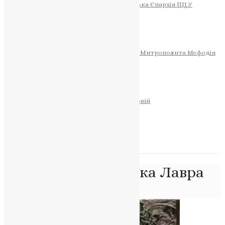
Тернопільсько-Теребовлянська Єпархія ПЦУ
СОБОР РІЗДВА ХРИСТОВОГО
Розклад Богослужінь
Тернопільська Матір Божа
Святині
МИТРОПОЛИТ МЕФОДІЙ
Фонд Пам’яті Блаженнішого Митрополита Мефодія
Історія
ЦЕРКОВНИЙ КАЛЕНДАР
МОЛИТВА
Молитви
ОНЛАЙН ПОСЛУГИ
Записки за здоров’я та за упокій
Запалити свічку
НОВИНИ
Позначка:
Почаївська Лавра
Головна
>
Почаївська Лавра