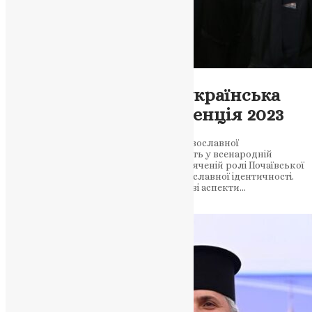
Новини
,
Фото
Почаївська лавра та українська
ідентичність: Конференція 2023
Викладачі та студенти Волинської православної
богословської академії прийняли участь у всенародній
науковій конференції 2023 року, присвяченій ролі Почаївської
лаври в формуванні української православної ідентичності.
Під час заходу обговорювалися ключові аспекти…
News
,
3 роки тому
1 хв
читати