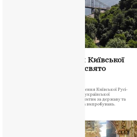
Новини
1035-річчя Хрещення Київської
Русі-України: Славне свято
національної історії
Стаття вітає і відзначає 1035-річчя Хрещення Київської Русі-
України, яке має велике значення для української
національної історії. Також містить молитви за державу та
перемогу України в умовах викликів та випробувань.
Вітання…
News
,
3 роки тому
4 хв
читати