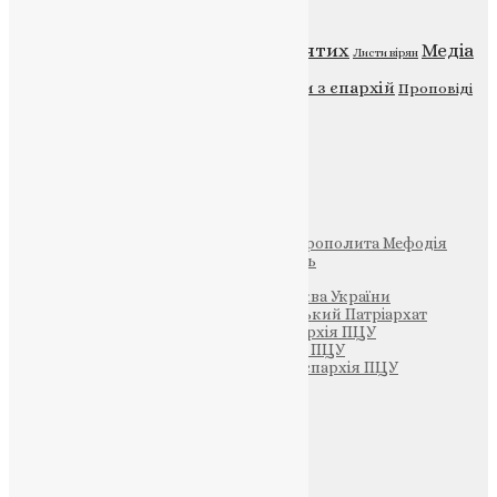
Відео
ENG - News
Житія святих
Медіа
Діти
Листи вірян
Новини
Молитва
Новини з єпархій
Проповіді
Фото
Свята
Інші
Фонд Пам’яті Блаженнішого Митрополита Мефодія
Парафія Святих Жон-Мироносиць
Патріархія ПЦУ (УАПЦ)
Офіційна сторінка – Помісна Церква України
Вселенський Константинопольський Патріархат
Тернопільсько-Кременецька єпархія ПЦУ
Тернопільсько-Бучацька єпархія ПЦУ
Тернопільсько-Теребовлянська єпархія ПЦУ
Щедрик – Церковна Лавка
ПОЖЕРТВА
НАШ ТЕЛЕГРАМ