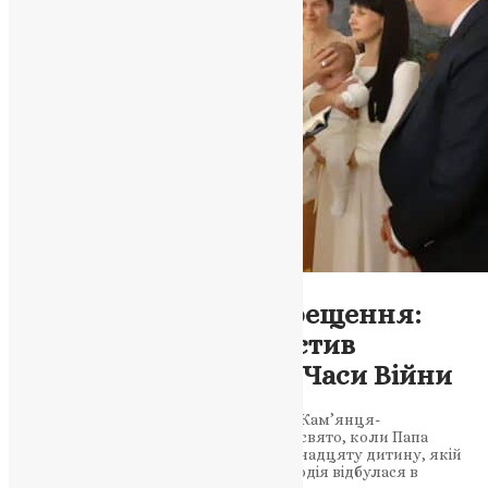
Новини
,
Фото
Особливе Таїнство Хрещення:
Папа Франциск Охрестив
Українську Дитину У Часи Війни
У багатодітній родині Боднарецьких із Кам’янця-
Подільського настало велике духовне свято, коли Папа
Франциск особисто охрестив їхню тринадцяту дитину, якій
було дане ім’я Захарія Франциск. Ця подія відбулася в