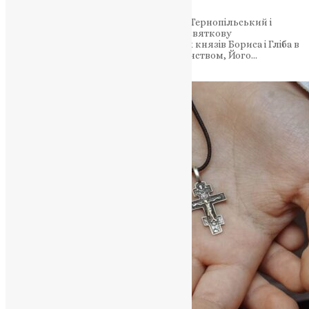
6 січня 2024 року Божого, митрополит Тернопільський і
Кременецький Нестор Писик, очолив святкову
Богоявленську літургію у храмі святих князів Бориса і Гліба в
Тернополі. По службі, спільно з духовенством, Його…
News
,
3 роки тому
1 хв
читати