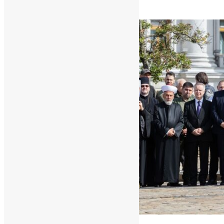
контексті війни…
News
,
3 роки тому
2 хв
читати
Новини
,
Фото