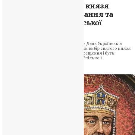
Цивілізаційний вибір князя
Володимира: Святкування та
заклик у День Української
Державності
Глава УГКЦ, Блаженніший Святослав, у День Української
Державності нагадує про цивілізаційний вибір святого князя
Володимира, закликаючи відновити хрещення і бути
вільними від зла для творчості добра. Спільно з
представниками релігійних…
News
,
3 роки тому
1 хв
читати