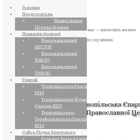
Головна
Предстоятель
Православна
Церква України
Якщо маєте можливість, підтримайте нас — натисніть нижче
Правлячі Архієреї
«Пожертва».
Ваша допомога зміцнює наше служіння.
Преосвященний
НЕСТОР
ПОЖЕРТВА
Преосвященний
ПАВЛО
НАШ ТЕЛЕГРАМ
Преосвященний
ТИХОН
Єпархії
Тернопільська Єпархія
ПЦУ
Тернопільсько-Бучацька
Єпархія ПЦУ
Тернопільсько-
Теребовлянська Єпархія
ПЦУ
Собор Різдва Христового
Розклад Богослужінь