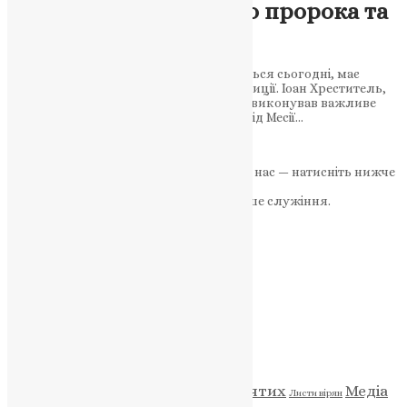
вшанування славного пророка та
предтечі
Свято Іоана Хрестителя, яке відзначається сьогодні, має
велике значення в християнській традиції. Іоан Хреститель,
який також відомий як Іоан Предтеча, виконував важливе
послання від Бога – сповіщав про прихід Месії…
News
,
3 роки тому
2 хв
читати
Якщо маєте можливість, підтримайте нас — натисніть нижче
«Пожертва».
Ваша допомога зміцнює наше служіння.
ПОЖЕРТВА
НАШ ТЕЛЕГРАМ
Категорії
Відео
ENG - News
Житія святих
Медіа
Діти
Листи вірян