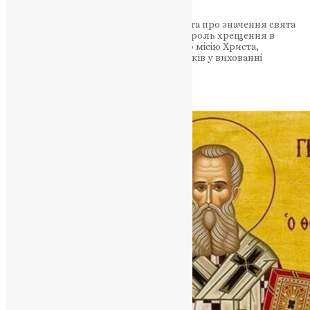
Проповідь Святішого Патріарха Філарета про значення свята
Обрізання Господнього та центральну роль хрещення в
Церкві Христовій. Патріарх Філарет про місію Христа,
хрещення та обов’язки хрещених батьків у вихованні
віруючих Патріарх…
News
,
2 роки тому
1 хв
читати