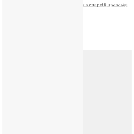
Новини
Молитва
Новини з єпархій
Проповіді
Фото
Свята
Архів
Архів
Соц.медіа
Контакти
E-mail:
info@uapc.te.ua
Веб-сайт:
https://uapc.te.ua
Головна
Контакти
Публічна оферта
Категорії