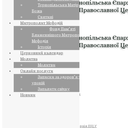
Тернопільська Матір
Божа
Святині
Митрополит Мефодій
Фонд Пам’яті
Блаженнішого Митрополита
Мефодія
Історія
Церковний календар
Молитва
Молитви
Онлайн послуги
Записки за здоров’я та за
упокій
Запалити свічку
ПРЕДСТОЯТЕЛЬ
Православна Церква України
Новини
ПРАВЛЯЧІ АРХІЄРЕЇ
Преосвященний НЕСТОР
Преосвященний ПАВЛО
Преосвященний ТИХОН
ЄПАРХІЇ
Тернопільська Єпархія ПЦУ
Тернопільсько-Бучацька Єпархія ПЦУ