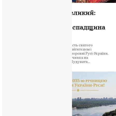
Молитва
Святий Володимир Великий:
Історичний шлях до
християнської віри – спадщина
для України
Стаття розповідає про життя та діяльність святого
Володимира Великого, який став просвітителем і
провідником у християнському перетворенні Русі-України.
Стаття описує його перетворення з язичника на
християнського віруючого і зусилля збудувати…
News
,
3 роки тому
5 хв
читати