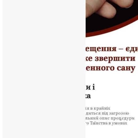
Новини
Хрещення: У час війни і
відсутності священика
Стаття розглядає можливість хрещення в крайніх
обставинах, коли життя людини знаходиться під загрозою
смерті, а священика поруч немає. Детальний опис процедури
хрещення, правила та важливість цього Таїнства в умовах
війни….
News
,
3 роки тому
2 хв
читати