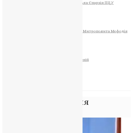
Тернопільсько-Теребовлянська Єпархія ПЦУ
СОБОР РІЗДВА ХРИСТОВОГО
Розклад Богослужінь
Тернопільська Матір Божа
Святині
МИТРОПОЛИТ МЕФОДІЙ
Фонд Пам’яті Блаженнішого Митрополита Мефодія
Історія
ЦЕРКОВНИЙ КАЛЕНДАР
МОЛИТВА
Молитви
ОНЛАЙН ПОСЛУГИ
Записки за здоров’я та за упокій
Запалити свічку
НОВИНИ
Позначка:
хрещення
Головна
>
хрещення