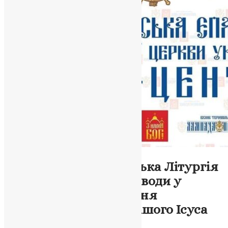
Новини
,
Фото
Святкова Богоявленська Літургія
та Велике освячення води у
Тернополі: Відзначення
Хрещення Господа нашого Ісуса
Христа 2024