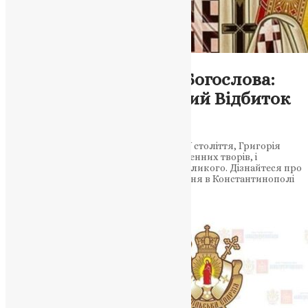
Новини
Святителя Григорія Богослова:
Духовний Дзеркальний Відбиток
IV століття
Вивчайте найвидатнішого богослова IV століття, Григорія
Богослова – архієпископа, автора численних творів, і
близького друга святителя Василія Великого. Дізнайтеся про
його освіту, дружбу з Василієм, служіння в Константинополі
та богословську…
News
,
3 роки тому
2 хв
читати