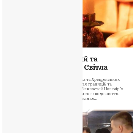
Новини
Святвечори: Різдвяний та
Хрещенський Вечори Світла
Відкрийте для себе чарівність Різдвяних та Хрещенських
святвечорів, подорожуйте через століття традицій та
богослужінь. Відкрийте таємницю особливостей Навечір՚я
Богоявлення з унікальним Чином великого водосвяття.
Обряди, Традиції та Вода Очищення: Велике…
News
,
3 роки тому
3 хв
читати