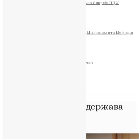
Тернопільсько-Теребовлянська Єпархія ПЦУ
СОБОР РІЗДВА ХРИСТОВОГО
Розклад Богослужінь
Тернопільська Матір Божа
Святині
МИТРОПОЛИТ МЕФОДІЙ
Фонд Пам’яті Блаженнішого Митрополита Мефодія
Історія
ЦЕРКОВНИЙ КАЛЕНДАР
МОЛИТВА
Молитви
ОНЛАЙН ПОСЛУГИ
Записки за здоров’я та за упокій
Запалити свічку
НОВИНИ
Позначка:
церква і держава
Україна
Головна
>
церква і держава Україна