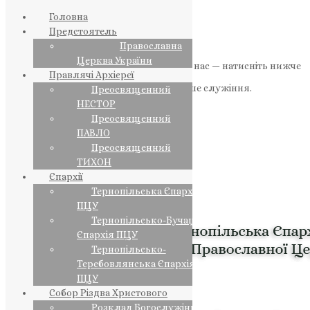
Головна
Предстоятель
Православна
Церква України
Якщо маєте можливість, підтримайте нас — натисніть нижче
Правлячі Архієреї
«Пожертва».
Ваша допомога зміцнює наше служіння.
Преосвященний
НЕСТОР
ПОЖЕРТВА
Преосвященний
ПАВЛО
НАШ ТЕЛЕГРАМ
Преосвященний
ТИХОН
Єпархії
Тернопільська Єпархія
ПЦУ
Тернопільсько-Бучацька
Єпархія ПЦУ
Тернопільсько-
Теребовлянська Єпархія
ПЦУ
Собор Різдва Христового
Розклад Богослужінь