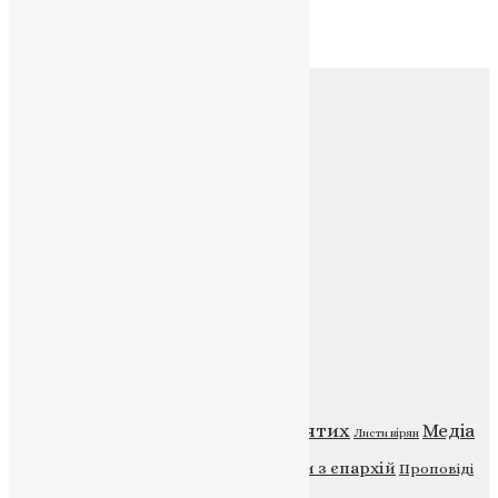
Архів
Соц.медіа
Контакти
E-mail:
info@uapc.te.ua
Веб-сайт:
https://uapc.te.ua
Головна
Контакти
Публічна оферта
Категорії
Відео
ENG - News
Житія святих
Медіа
Діти
Листи вірян
Новини
Молитва
Новини з єпархій
Проповіді