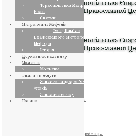
Тернопільська Матір
Божа
Святині
Митрополит Мефодій
Фонд Пам’яті
Блаженнішого Митрополита
Мефодія
Історія
Церковний календар
Молитва
Молитви
Онлайн послуги
Записки за здоров’я та за
упокій
Запалити свічку
ПРЕДСТОЯТЕЛЬ
Православна Церква України
Новини
ПРАВЛЯЧІ АРХІЄРЕЇ
Преосвященний НЕСТОР
Преосвященний ПАВЛО
Преосвященний ТИХОН
ЄПАРХІЇ
Тернопільська Єпархія ПЦУ
Тернопільсько-Бучацька Єпархія ПЦУ