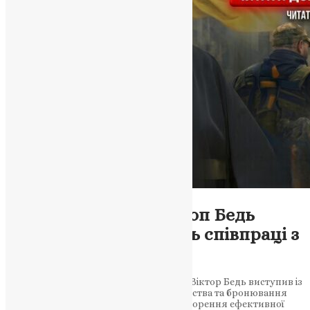
Новини
,
Фото
Церква у війні: єпископ Бедь
пропонує нову модель співпраці з
державою
У відповідь на виклики війни єпископ Віктор Бедь виступив із
пропозиціями реформування капеланства та бронювання
священнослужителів. Йдеться про створення ефективної