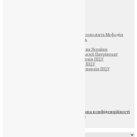
Фото
Свята
Інші
Фонд Пам’яті Блаженнішого Митрополита Мефодія
Парафія Святих Жон-Мироносиць
Патріархія ПЦУ (УАПЦ)
Офіційна сторінка – Помісна Церква України
Вселенський Константинопольський Патріархат
Тернопільсько-Кременецька єпархія ПЦУ
Тернопільсько-Бучацька єпархія ПЦУ
Тернопільсько-Теребовлянська єпархія ПЦУ
Щедрик – Церковна Лавка
ПОЖЕРТВА
НАШ ТЕЛЕГРАМ
© 2015-2026 Всі права захищені.
Політика конфіденційності
файлів та Cookie