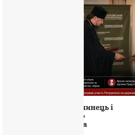
Новини
,
Фото
Три єпархії, один злочинець і
мовчання Синоду: що
відбувається з ПЦУ на
Тернопільщині