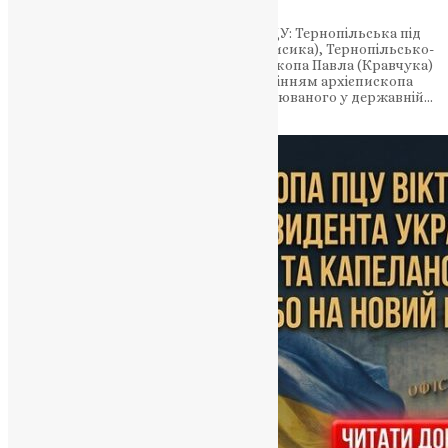
На Тернопільщині діють три єпархії ПЦУ: Тернопільська під
управлінням митрополита Нестора (Писика), Тернопільсько-
Теребовлянська під управлінням єпископа Павла (Кравчука)
та Тернопільсько-Бучацька під управлінням архієпископа
Тихона Петранюка — офіційного підозрюваного у державній…
News
,
2 місяці тому
4 хв
читати