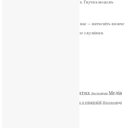
системи духовної підтримки військових. Гнучка модель
капеланства для сучасної України…
News
,
4 місяці тому
3 хв
читати
Якщо маєте можливість, підтримайте нас — натисніть нижче
«Пожертва».
Ваша допомога зміцнює наше служіння.
ПОЖЕРТВА
НАШ ТЕЛЕГРАМ
Категорії
Відео
ENG - News
Житія святих
Медіа
Діти
Листи вірян
Новини
Молитва
Новини з єпархій
Проповіді
Фото
Свята
Архів