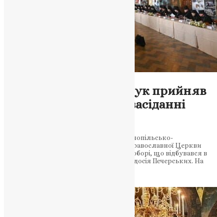
Новини
,
Фото
Єпископ Павло Кравчук прийняв
участь у важливому засіданні
церковних лідерів
Єпископ Павло Кравчук, керівник Тернопільсько-
Теребовлянської єпархії Української Православної Церкви
(ПЦУ), взяв участь у Архієрейському Соборі, що відбувався в
Трапезному храмі святих Антонія і Феодосія Печерських. На
засіданні було затверджено Статут…
News
,
3 роки тому
1 хв
читати