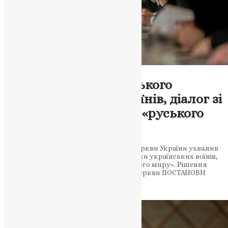
Новини
,
Фото
Постанови Архієрейського
Собору: підтримка воїнів, діалог зі
світом та відкидання «руського
миру»
Архієрейський Собор Православної Церкви України ухвалив
ряд постанов, що стосуються підтримки українських воїнів,
діалогу зі світом та відкидання «руського миру». Рішення
щодо внутрішніх та зовнішніх справ Церкви ПОСТАНОВИ
Архієрейського Собору…
News
,
2 роки тому
5 хв
читати