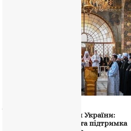
Новини
,
Фото
Архієрейський Собор
Православної Церкви України:
Ухвалення постанов та підтримка