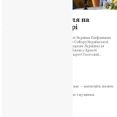
Новини
Доповідь Предстоятеля на
Архієрейському Соборі
Доповідь Митрополита Київського і всієї України Епіфаніяна
розширеному засіданні Архієрейського СоборуУкраїнської
Православної Церкви (Православної Церкви України) 24
травня 2023 року Дорогі владики, улюблені у Христі
співбраття і співслужителі! Христос воскрес! Сьогодні…
News
,
3 роки тому
26 хв
читати
1
2
Далі
Якщо маєте можливість, підтримайте нас — натисніть нижче
«Пожертва».
Ваша допомога зміцнює наше служіння.
ПОЖЕРТВА
НАШ ТЕЛЕГРАМ