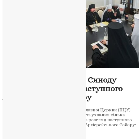
Новини
,
Фото
Рішення Священного Синоду
УПЦ: підготовка до наступного
Архієрейського Собору
Священний Синод Української Православної Церкви (ПЦУ)
заслухав повідомлення Предстоятеля та ухвалив кілька
важливих рішень, які будуть внесені на розгляд наступного
Архієрейського Собору. Підготовка до Архієрейського Собору:
ухвалення рішень та обговорення…