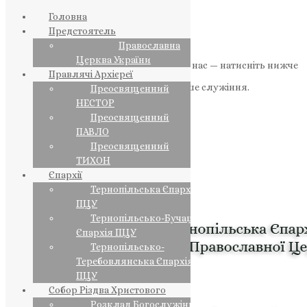
Головна
Предстоятель
Православна
Церква України
Якщо маєте можливість, підтримайте нас — натисніть нижче
Правлячі Архієреї
«Пожертва».
Ваша допомога зміцнює наше служіння.
Преосвященний
НЕСТОР
ПОЖЕРТВА
Преосвященний
ПАВЛО
НАШ ТЕЛЕГРАМ
Преосвященний
ТИХОН
Єпархії
Тернопільська Єпархія
ПЦУ
Тернопільсько-Бучацька
Єпархія ПЦУ
Тернопільсько-
Теребовлянська Єпархія
ПЦУ
Собор Різдва Христового
Розклад Богослужінь