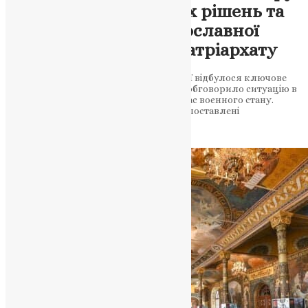
2024: Огляд важливих рішень та
дій Української Православної
Церкви Київського Патріархату
22 січня 2024 року у Київській патріархії відбулося ключове
засідання Архієрейського собору, яке обговорило ситуацію в
Українській Православній Церкві під час воєнного стану.
Святійший Патріарх Філарет та високопоставлені
представники взяли…
News
,
3 роки тому
2 хв
читати