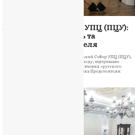
Новини
,
Фото
Архієрейський Собор УПЦ (ПЦУ):
затвердження рішень та
підтримка Предстоятеля
11 травня 2024 року відбувся Архієрейський Собор УПЦ (ПЦУ),
де засвідчено рішення Священного Синоду, підтримано
діяльність Предстоятеля та засуджено вчення «русского
міра». Затвердження рішень та підтримка Предстоятеля:
підсумки засідання Архієрейського…
News
,
2 роки тому
2 хв
читати