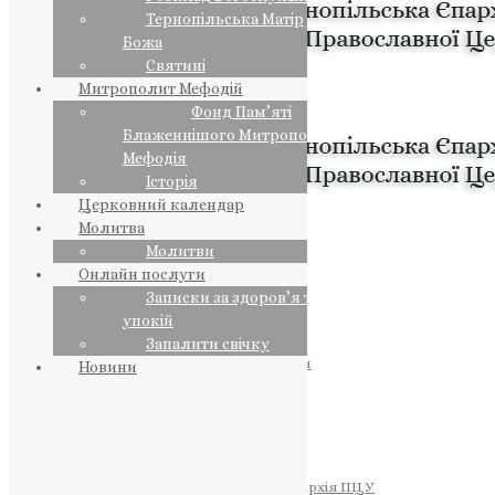
Тернопільська Матір
Божа
Святині
Митрополит Мефодій
Фонд Пам’яті
Блаженнішого Митрополита
Мефодія
Історія
Церковний календар
Молитва
Молитви
Онлайн послуги
Записки за здоров’я та за
упокій
Запалити свічку
ПРЕДСТОЯТЕЛЬ
Православна Церква України
Новини
ПРАВЛЯЧІ АРХІЄРЕЇ
Преосвященний НЕСТОР
Преосвященний ПАВЛО
Преосвященний ТИХОН
ЄПАРХІЇ
Тернопільська Єпархія ПЦУ
Тернопільсько-Бучацька Єпархія ПЦУ