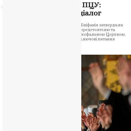
Архієрейський Собор ПЦУ:
підтримка, молитва, діалог
53 архієреї під проводом Митрополита Епіфанія затвердили
підсумки року, висловили підтримку предстоятелю та
зауважили готовність до діалогу з автокефальною Церквою.
У Києво-Печерській лаврі обговорили ключові питання
церковної єдності, законодавчі зміни…
News
,
1 рік тому
2 хв
читати