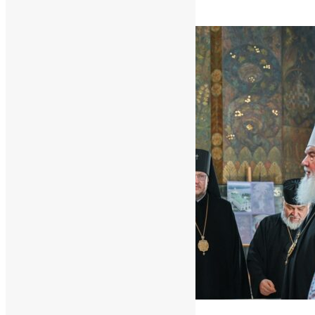
News
,
1 рік тому
5 хв
читати
Новини
,
Фото