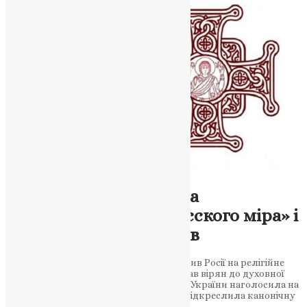
Новини
,
Фото
Собор ПЦУ: підтримка
автокефалії, осуд «русского міра» і
молитви за захисників
Архієрейський Собор ПЦУ засудив вплив Росії на релігійне
середовище, підтримав воїнів і закликав вірян до духовної
відповідальності. Православна Церква України наголосила на
неприпустимості ворожої ідеології та підкреслила канонічну
єдність українського…