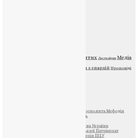
Головна
Контакти
Публічна оферта
Категорії
Відео
ENG - News
Житія святих
Медіа
Діти
Листи вірян
Новини
Молитва
Новини з єпархій
Проповіді
Фото
Свята
Інші
Фонд Пам’яті Блаженнішого Митрополита Мефодія
Парафія Святих Жон-Мироносиць
Патріархія ПЦУ (УАПЦ)
Офіційна сторінка – Помісна Церква України
Вселенський Константинопольський Патріархат
Тернопільсько-Кременецька єпархія ПЦУ