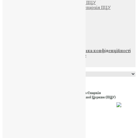
Тернопільсько-Бучацька єпархія ПЦУ
Тернопільсько-Теребовлянська єпархія ПЦУ
Щедрик – Церковна Лавка
ПОЖЕРТВА
НАШ ТЕЛЕГРАМ
© 2015-2026 Всі права захищені.
Політика конфіденційності
файлів та Cookie
Powered by
Translate