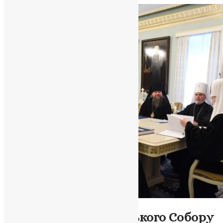
News
,
2 роки тому
2 хв
читати
Новини
,
Фото
Засідання Архієрейського Собору