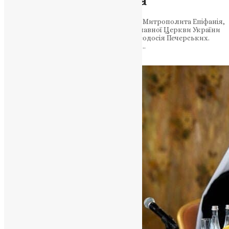
Митрополита Нестора
24 травня 2023 року, під головуванням Митрополита Епіфанія,
відбувся Архієрейський Собор Православної Церкви України
у Трапезному храмі святих Антонія і Феодосія Печерських.
Участь у соборі взяли 53 архієреї, в ході…
News
,
3 роки тому
1 хв
читати