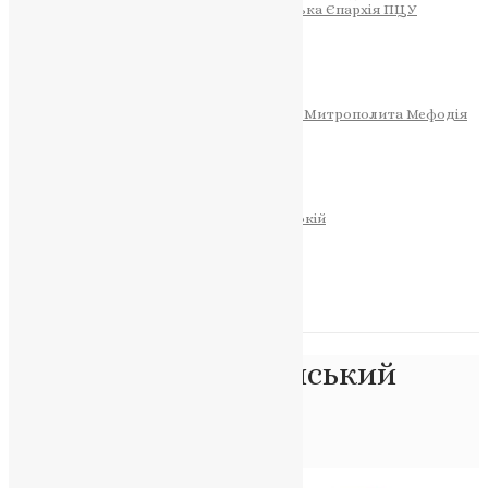
Тернопільсько-Теребовлянська Єпархія ПЦУ
СОБОР РІЗДВА ХРИСТОВОГО
Розклад Богослужінь
Тернопільська Матір Божа
Святині
МИТРОПОЛИТ МЕФОДІЙ
Фонд Пам’яті Блаженнішого Митрополита Мефодія
Історія
ЦЕРКОВНИЙ КАЛЕНДАР
МОЛИТВА
Молитви
ОНЛАЙН ПОСЛУГИ
Записки за здоров’я та за упокій
Запалити свічку
НОВИНИ
Позначка:
Архієрейський
Собор
Головна
>
Архієрейський Собор