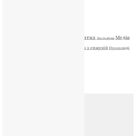
Категорії
Відео
ENG - News
Житія святих
Медіа
Діти
Листи вірян
Новини
Молитва
Новини з єпархій
Проповіді
Фото
Свята
Архів
Архів
Соц.медіа
Контакти
E-mail:
info@uapc.te.ua
Веб-сайт:
https://uapc.te.ua