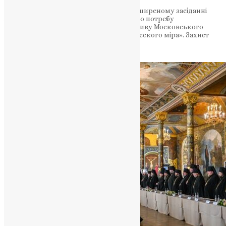
Митрополит Епіфаній виступив на розширеному засіданні
Архієрейського Собору з доповіддю про потребу
законодавчого захисту України від впливу Московського
патріархату та осудження ідеології «русского міра». Захист
духовного простору та осуд ідеології…
News
,
2 роки тому
27 хв
читати