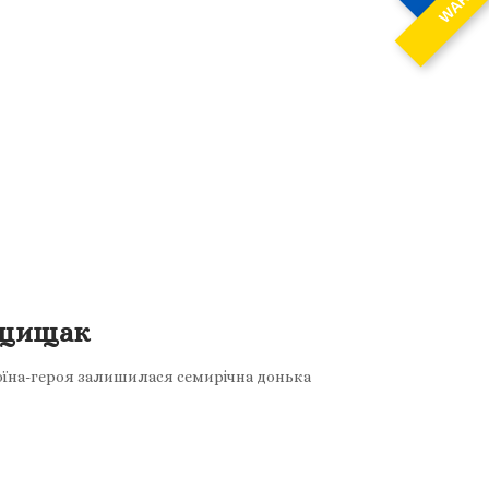
WAR
Ящищак
 воїна-героя залишилася семирічна донька