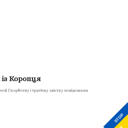
 із Коропця
сії Скорботну і трагічну звістку повідомили
STOP