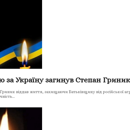
ю за Україну загинув Степан Гриник
Гриник віддав життя, захищаючи Батьківщину від російської агре
ічність…