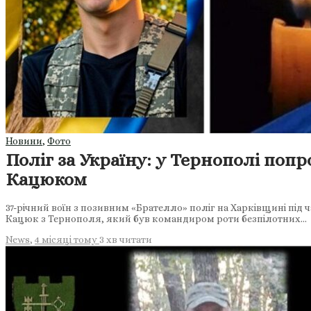
Новини
,
Фото
Поліг за Україну: у Тернополі по
Кацюком
37-річний воїн з позивним «Брателло» поліг на Харківщині під
Кацюк з Тернополя, який був командиром роти безпілотних…
News
,
4 місяці тому
3 хв
читати