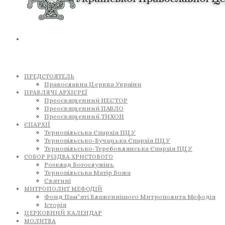
ПРЕДСТОЯТЕЛЬ
Православна Церква України
ПРАВЛЯЧІ АРХІЄРЕЇ
Преосвященний НЕСТОР
Преосвященний ПАВЛО
Преосвященний ТИХОН
ЄПАРХІЇ
Тернопільська Єпархія ПЦУ
Тернопільсько-Бучацька Єпархія ПЦУ
Тернопільсько-Теребовлянська Єпархія ПЦУ
СОБОР РІЗДВА ХРИСТОВОГО
Розклад Богослужінь
Тернопільська Матір Божа
Святині
МИТРОПОЛИТ МЕФОДІЙ
Фонд Пам’яті Блаженнішого Митрополита Мефодія
Історія
ЦЕРКОВНИЙ КАЛЕНДАР
МОЛИТВА