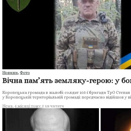
Новини
,
Фото
Вічна пам’ять земляку-герою: у бо
Коропецька громада в жалобі: солдат 105-ї бригади ТрО Степан 
у Коропецькій територіальній громаді: передчасно відійшов у в
News
,
4 місяці тому
2 хв
читати