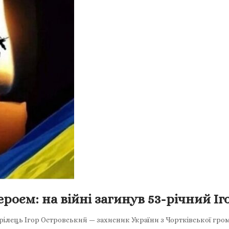
роєм: на війні загинув 53-річний І
рілець Ігор Островський — захисник України з Чортківської гро