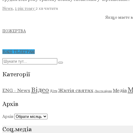
News
,
1 рік тому
2 хв
читати
Якщо маєте м
ПОЖЕРТВА
НАШ ТЕЛЕГРАМ
Категорії
М
Відео
ENG - News
Житія святих
Медіа
Діти
Листи вірян
Архів
Архів
Соц.медіа