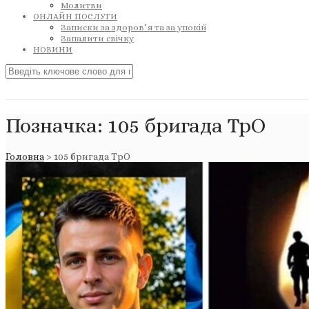
Молитви
ОНЛАЙН ПОСЛУГИ
Записки за здоров’я та за упокій
Запалити свічку
НОВИНИ
Позначка:
105 бригада ТрО
Головна
>
105 бригада ТрО