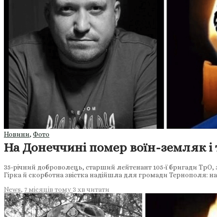
Новини
,
Фото
На Донеччині помер воїн-земляк 
35-річний доброволець, старший лейтенант 105-ї бригади ТрО, 
Гірка й скорботна звістка надійшла для громади Тернополя: н
News
,
7 місяців тому
3 хв
читати