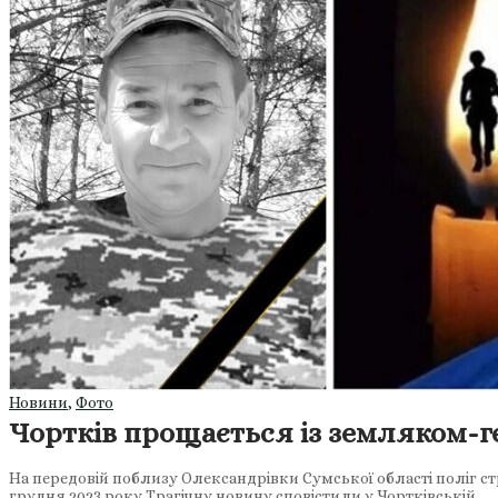
Новини
,
Фото
Чортків прощається із земляком-ге
На передовій поблизу Олександрівки Сумської області поліг ст
грудня 2023 року Трагічну новину сповістили у Чортківській…