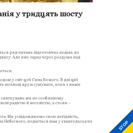
анія у тридцять шосту
ться ряд читань підготовчих неділь до
двигу. Але вже зараз через роздуми над
ється.
дом у світ цей Сина Божого. В дні цієї
ь весільні друзі сумувати, поки з ними
ас святкувань ми по особливому
ені радістю й веселістю, а столи –
ога. Ми усвідомлюємо свою негідність,
ства Небесного, подається нам у євангельських
STOP