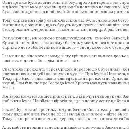
Одне це вже було здатне живити осуд щодо митарства, як спра
від імені Римської держави, для юдеїв подвійно ненависної. 
була язичницькою, в якій релігійне поклоніння різним римськ
Тому справа митарів у євангельський час була синонімом безс
митарями, розуміли, що їх будуть осуджувати і ненавидіти оточ
безсоромними, черствими, закам’янілими в серці. А радість в
Розуміючи це, ми можемо краще усвідомити, ким був Закхей, іс
Єрихоні – на той час великому і багатому місті, через яке пр
сприяло його збагаченню, а з іншого – спонукало його бути гр
І саме як до відомого всьому місту грішника ставилися до ньог
навіть заходити в його дім та їсти з ним.
Спаситель проходить через Єрихон дорогою до Єрусалиму, де на
наставляючи людей і звершуючи чудеса. Про Ісуса з Назарета, 
Тому про Нього знав навіть сліпець, який при вході до Єрихо
неділі. Тим більше про Господа Ісуса Христа мав чути начальн
Месію.
Ми зараз можемо лише припускати, які почуття спонукали Зак
побачити Ісуса. Найбільш вірогідно, що в першу чергу це була 
Закхей був малий зростом, тому побачити Спасителя у звичайни
йому надії наблизитися до Месії звичайним чином – ніхто би не 
Тому він вирішив вилізти на дерево, повз яке мав проходити Го
Але, мабуть не лише звичайна цікавість спонукала Закхея вил