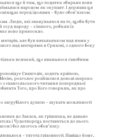
увалися ще й тим, що податки збирали вони
иймалася народом як окупант. І держава ця
 капищах перед ідолами – було обов’язком.
кам. Люди, які зважувалися на те, щоби бути
й осуд народу – з іншого, робили їх
 яке воно приносило.
з митарів, але був начальником над ними у
ршого над митарями в Єрихоні, з одного боку
 настільки великий, що вважалося ганебним
роповідує Євангеліє, ходить країною,
о Месію, розголос розійшовся доволі широко.
мо з євангельського читання попередньої
обачити Того, про Кого говорили, як про
но загрубілого душею – шукати можливості
влення до Закхея, як грішника, не давало
читель і Чудотворець поставиться до нього.
кож і без якогось обов’язку.
ювалося – тягота гріховності. Навіщо йому,