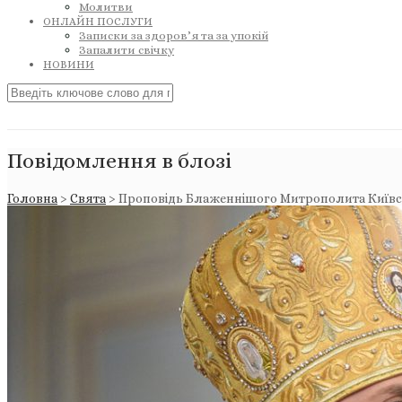
Молитви
ОНЛАЙН ПОСЛУГИ
Записки за здоров’я та за упокій
Запалити свічку
НОВИНИ
Повідомлення в блозі
Головна
>
Свята
>
Проповідь Блаженнішого Митрополита Київськ