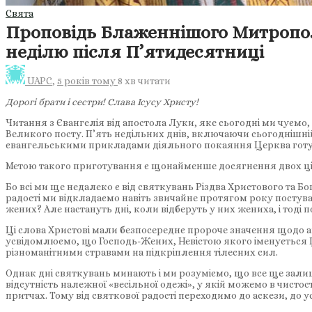
Свята
Проповідь Блаженнішого Митрополи
неділю після П’ятидесятниці
UAPC
,
5 років тому
8 хв
читати
Дорогі брати і сестри! Слава Ісусу Христу!
Читання з Євангелія від апостола Луки, яке сьогодні ми чуємо
Великого посту. П’ять недільних днів, включаючи сьогоднішній
євангельськими прикладами діяльного покаяння Церква готує 
Метою такого приготування є щонайменше досягнення двох ціл
Бо всі ми ще недалеко є від святкувань Різдва Христового та Бог
радості ми відкладаємо навіть звичайне протягом року постува
жених? Але настануть дні, коли відберуть у них жениха, і тоді п
Ці слова Христові мали безпосереднє пророче значення щодо ап
усвідомлюємо, що Господь-Жених, Невістою якого іменується Церк
різноманітними стравами на підкріплення тілесних сил.
Однак дні святкувань минають і ми розуміємо, що все ще зали
відсутність належної «весільної одежі», у якій можемо в чистос
притчах. Тому від святкової радості переходимо до аскези, до