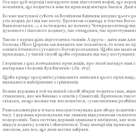
Ось про цей перехід і нагадують нам підготовчі неділі, що п
покаяння, що подається нам на прикладі митаря Закхея. Далі 
Бо вже наступної суботи за Всенічним бдінням вперше цього р
усіх неділь до і під час посту. Протягом седмиць в текстах бог
Вавилонських…», а за тиждень до початку Чотиридесятниці від
духовного і тілесного подвигу, час очищення, час приготування
Такою є перша ціль підготовчих тижнів. А друга – дати нам дл
Господь і Його Церква закликають нас покаятися, то вони не п
ознаки істинного і угодного Богові розкаяння. Щоби ми мали м
приклади, і у такий спосіб щоби отримали від часу постування
І першим з цих повчальних прикладів, про який нагадує нам сь
митарями і чоловік був багатий» (Лк. 19:2).
Щоби краще зрозуміти і усвідомити значення цього прикладу, с
вважалися найгіршими з грішників.
Кожна держава в той чи інший спосіб збирає податки і має, відп
ставлення, яке ми бачимо з описів у Євангелії. Причиною таког
скільки, якщо можна так висловитися, «узаконеними розбійн
Римська імперія в ті часи використовувала для збору податків 
часу. І держава пропонувала так званим відкупникам сплатити 
подорожніх. Така система державі здавалася вигідною, але вон
відкуп податку кошти і збагатитися. Тому митарі під приводо
законом, але все, що лиш могли забрати.