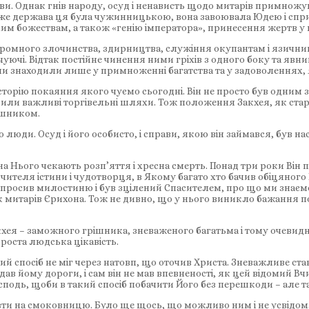
ви. Однак гнів народу, осуд і ненависть щодо митарів примнож
Адже держава ця була чужинницькою, вона завоювала Юдею і спр
им божествам, а також «генію імператора», принесення жертв у
оромного злочинства, здирництва, служіння окупантам і язични
уючі. Відтак постійне чинення ними гріхів з одного боку та явни
они знаходили лише у примноженні багатства та у задоволеннях,
торію покаяння якого чуємо сьогодні. Він не просто був одним 
оходили важливі торгівельні шляхи. Тож положення Закхея, як ста
ішником.
о люди. Осуд і його особисто, і справи, якою він займався, був
 Нього чекають розп’яття і хресна смерть. Понад три роки Він п
вчителя істини і чудотворця, в Якому багато хто бачив обіцяног
на просив милостиню і був зцілений Спасителем, про що ми знає
ик митарів Єрихона. Тож не дивно, що у нього виникло бажання п
хея – заможного грішника, зневаженого багатьма і тому очевид
проста людська цікавість.
й спосіб не міг через натовп, що оточив Христа. Зневажливе ста
дав йому дороги, і сам він не мав впевненості, як цей відомий В
сподь, щоби в такий спосіб побачити Його без перешкоди – але та
ізти на смоковницю. Було ще щось, що можливо ним і не усвідомл