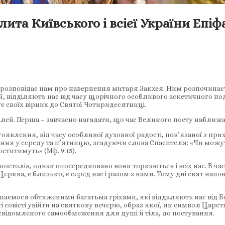
та Київського і всієї України Епіф
, розповідає нам про навернення митаря Закхея. Ним розпочинає
, відділяють нас від часу щорічного особливого аскетичного по
своїх вірних до Святої Чотиридесятниці.
ей. Перша – завчасно нагадати, що час Великого посту наближа
оявлення, від часу особливої духовної радості, пов’язаної з прихо
ння у середу та п’ятницю, згадуючи слова Спасителя: «Чи можут
оститимуть» (Мф. 9:15).
остолів, однак опосередковано вони торкаються і всіх нас. В ч
ва, є близько, є серед нас і разом з нами. Тому дні свят наповн
шаємося обтяженими багатьма гріхами, які віддаляють нас від Б
ті совісті увійти на святкову вечерю, образ якої, як символ Цар
 усвідомленого самообмеження для душі й тіла, до постування.