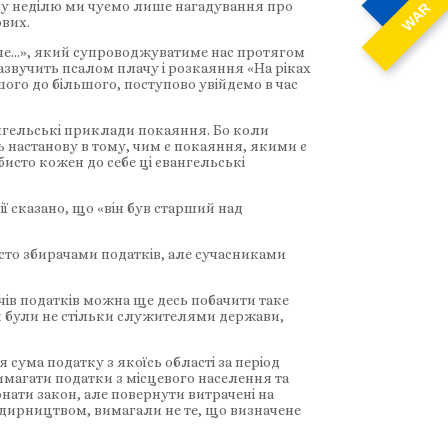
ршу неділю ми чуємо лише нагадування про
WAR
ових.
авче…», який супроводжуватиме нас протягом
зазвучить псалом плачу і розкаяння «На ріках
ого до більшого, поступово увійдемо в час
ангельські приклади покаяння. Бо коли
ь настанову в тому, чим є покаяння, якими є
исто кожен до себе ці євангельські
ї сказано, що «він був старший над
осто збирачами податків, але сучасниками
ачів податків можна ще десь побачити таке
оїй були не стільки служителями держави,
сума податку з якоїсь області за період
вимагати податки з місцевого населення та
нати закон, але повернути витрачені на
здирництвом, вимагали не те, що визначене