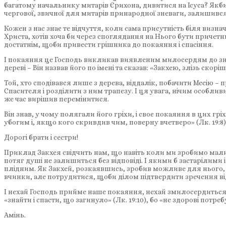
багатому начальнику митарів Єрихона, дивитися на Ісуса? Якби
чергової, звичної для митарів принародної зневаги, залишився 
Кожен з нас знає те відчуття, коли сама присутність біля визнач
Христа, хотів хоча би через споглядання на Нього бути причетн
достатнім, щоби привести грішника до покаяння і спасіння.
І покаяння це Господь викликав виявленим милосердям до зне
дереві – Він назвав його по імені та сказав: «Закхею, злізь скоріш
Той, хто сподівався лише з дерева, віддалік, побачити Месію 
Спасителя і розділити з ним трапезу. І ця увага, нічим особл
же час вирішив перемінитися.
Він знав, у чому полягали його гріхи, і своє покаяння в цих гр
убогим і, якщо кого скривдив чим, поверну вчетверо» (Лк. 19:8)
Дорогі брати і сестри!
Приклад Закхея свідчить нам, що навіть коли ми зробимо мал
потяг душі не залишиться без відповіді. І якими б застарілими
плідним. Як Закхей, розкаявшись, зробив можливе для нього, 
вчинки, але потрудитися, щоби ділом підтвердити зречення від
І нехай Господь прийме наше покаяння, нехай змилосердиться
«знайти і спасти, що загинуло» (Лк. 19:10), бо «не здорові потребу
Амінь.