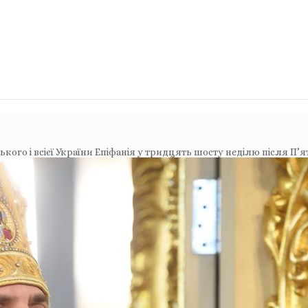
ого і всієї України Епіфанія у тридцять шосту неділю після П’