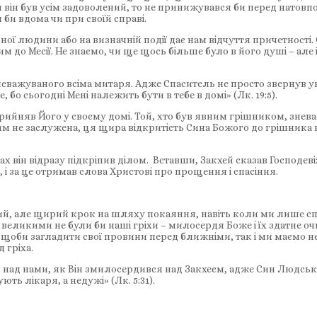
 він був усім задоволений, то не принижувався би перед натовп
би вдома чи при своїй справі.
ної людини або на визначній події дає нам відчуття причетності. 
им до Месії. Не знаємо, чи ще щось більше було в його душі – ал
важуваного всіма митаря. Адже Спаситель не просто звернув ув
е, бо сьогодні Мені належить бути в тебе в домі» (Лк. 19:5).
– прийняв Його у своєму домі. Той, хто був явним грішником, зн
ивим не заслужена, ця щира відкритість Сина Божого до грішника
іхах він відразу підкріпив ділом. Вставши, Закхей сказав Господев
, і за це отримав слова Христові про прощення і спасіння.
ий, але щирий крок на шляху покаяння, навіть коли ми лише сп
 і великими не були би наші гріхи – милосердя Боже і їх здатне 
щоби загладити свої провини перед ближніми, так і ми маємо не
 гріха.
 над нами, як Він змилосердився над Закхеєм, адже Син Людсь
ють лікаря, а недужі» (Лк. 5:31).