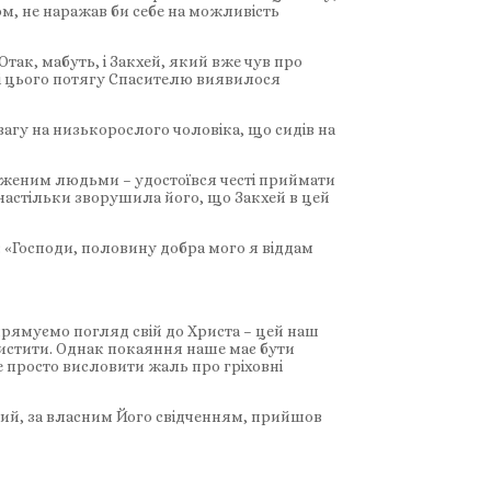
ом, не наражав би себе на можливість
Отак, мабуть, і Закхей, який вже чув про
е і цього потягу Спасителю виявилося
агу на низькорослого чоловіка, що сидів на
еваженим людьми – удостоївся честі приймати
 настільки зворушила його, що Закхей в цей
і: «Господи, половину добра мого я віддам
рямуємо погляд свій до Христа – цей наш
очистити. Однак покаяння наше має бути
 просто висловити жаль про гріховні
кий, за власним Його свідченням, прийшов