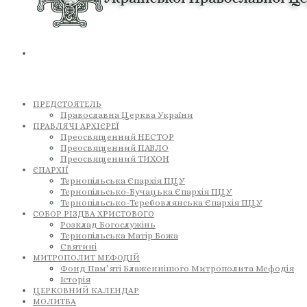
ПРЕДСТОЯТЕЛЬ
Православна Церква України
ПРАВЛЯЧІ АРХІЄРЕЇ
Преосвященний НЕСТОР
Преосвященний ПАВЛО
Преосвященний ТИХОН
ЄПАРХІЇ
Тернопільська Єпархія ПЦУ
Тернопільсько-Бучацька Єпархія ПЦУ
Тернопільсько-Теребовлянська Єпархія ПЦУ
СОБОР РІЗДВА ХРИСТОВОГО
Розклад Богослужінь
Тернопільська Матір Божа
Святині
МИТРОПОЛИТ МЕФОДІЙ
Фонд Пам’яті Блаженнішого Митрополита Мефодія
Історія
ЦЕРКОВНИЙ КАЛЕНДАР
МОЛИТВА