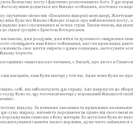
ередують Великому посту і фактично розпочинають його. У цю пе
в богослужінні додається все більше особливих, постових склад
оку звучатиме піснеспів «Покаяння відкрий мені двері, Життєд
ослужінь буде все більше і більше згадок про наближення посту, 
кладемо вже і споживання м’ясних страв. Таким чином, від менш
 до гідної зустрічі з Христом Воскреслим.
я настанови, для роздумів, для втіхи та духовного зміцнення єв
росто сповіщають нам благе побажання, але і на прикладах дают
ожливість своє життя звірити з цими ознаками, застосувати особ
 більшу користь.
огоднішнє євангельське читання, є Закхей, про якого в Євангелі
лід нагадати, ким були митарі у той час. Адже вони були не пр
овідно, осіб, які забезпечують цю справу. Але навряд чи до збир
о осуду було те, що тогочасні митарі у переважній більшості св
иками».
систему відкупу. За певними законами та правилами визначалася 
цю суму відразу, натомість передаючи їм право від свого імені 
а породжувала сваволю з боку митарів. Бо мета їхня була не вико
м оподаткування і маючи захист держави, дуже часто займалися 