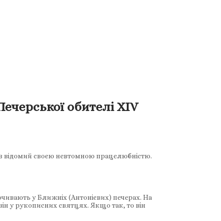
черської обителі XIV
був відомий своєю невтомною працелюбністю.
чивають у Ближніх (Антонієвих) печерах. На
він у рукописних святцях. Якщо так, то він