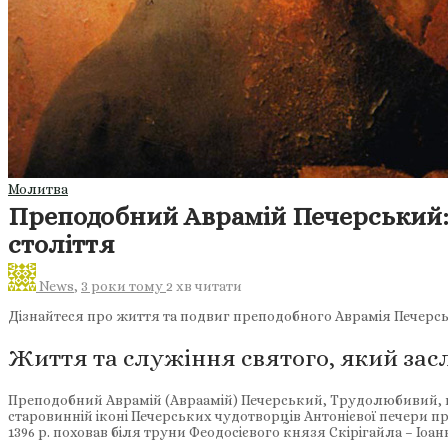
Молитва
Преподобний Аврамій Печерський:
століття
News
,
3 роки тому
2 хв
читати
Дізнайтеся про життя та подвиг преподобного Аврамія Печерс
Життя та служіння святого, який з
Преподобний Аврамій (Авраамій) Печерський, Трудолюбивий, по
старовинній іконі Печерських чудотворців Антонієвої печери пр
1396 р. поховав біля труни Феодосієвого князя Скірігайла – Іоа