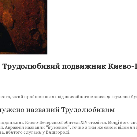
 Трудолюбивий подвижник Києво-Пе
ького, який пройшов шлях від звичайного монаха до ігумена і 
аслужено названий Трудолюбивим
движник Києво-Печерської обителі XIV століття. Мощі його спо
п. Авраамій названий “ігуменом”; точно з тим же саном відомий 
нна, вбитого слугами у Вишгороді.