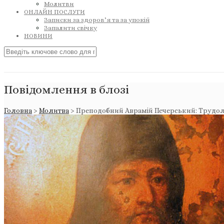
Молитви
ОНЛАЙН ПОСЛУГИ
Записки за здоров’я та за упокій
Запалити свічку
НОВИНИ
Повідомлення в блозі
Головна
>
Молитва
>
Преподобний Аврамій Печерський: Трудол