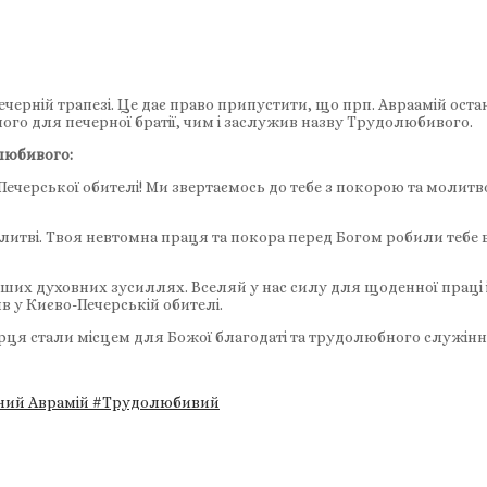
рній трапезі. Це дає право припустити, що прп. Авраамій останн
ого для печерної братії, чим і заслужив назву Трудолюбивого.
любивого:
черської обителі! Ми звертаємось до тебе з покорою та молит
 молитві. Твоя невтомна праця та покора перед Богом робили те
аших духовних зусиллях. Вселяй у нас силу для щоденної праці і
в у Києво-Печерській обителі.
рця стали місцем для Божої благодаті та трудолюбного служіння 
ний Аврамій
#Трудолюбивий