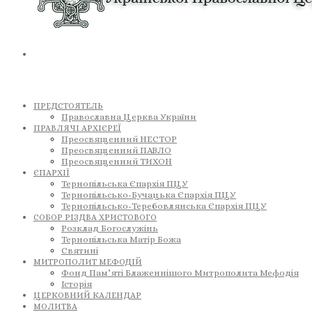
ПРЕДСТОЯТЕЛЬ
Православна Церква України
ПРАВЛЯЧІ АРХІЄРЕЇ
Преосвященний НЕСТОР
Преосвященний ПАВЛО
Преосвященний ТИХОН
ЄПАРХІЇ
Тернопільська Єпархія ПЦУ
Тернопільсько-Бучацька Єпархія ПЦУ
Тернопільсько-Теребовлянська Єпархія ПЦУ
СОБОР РІЗДВА ХРИСТОВОГО
Розклад Богослужінь
Тернопільська Матір Божа
Святині
МИТРОПОЛИТ МЕФОДІЙ
Фонд Пам’яті Блаженнішого Митрополита Мефодія
Історія
ЦЕРКОВНИЙ КАЛЕНДАР
МОЛИТВА