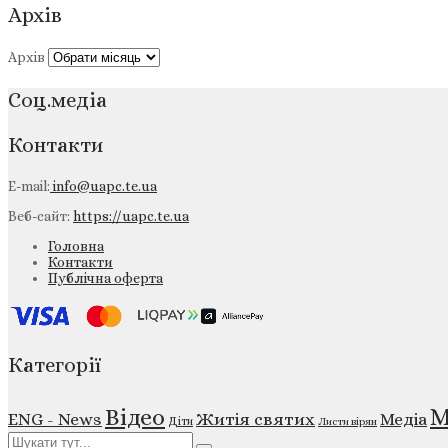
Архів
Архів
Соц.медіа
Контакти
E-mail:
info@uapc.te.ua
Веб-сайт:
https://uapc.te.ua
Головна
Контакти
Публічна оферта
Категорії
М
Відео
ENG - News
Житія святих
Медіа
Діти
Листи вірян