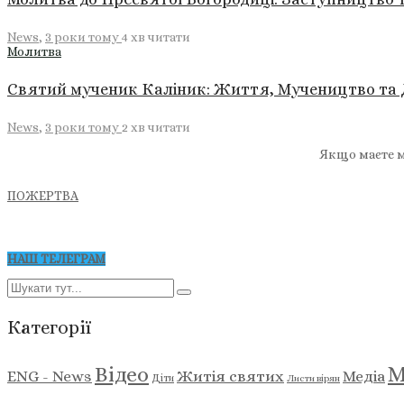
News
,
3 роки тому
4 хв
читати
Молитва
Святий мученик Каліник: Життя, Мучеництво та
News
,
3 роки тому
2 хв
читати
Якщо маєте м
ПОЖЕРТВА
НАШ ТЕЛЕГРАМ
Категорії
М
Відео
ENG - News
Житія святих
Медіа
Діти
Листи вірян