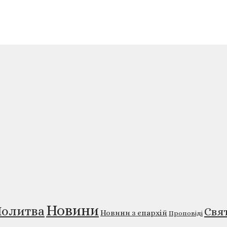
Новини
олитва
Свя
Новини з єпархій
Проповіді