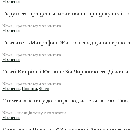
Молитва
Скруха та прощення: молитва на прощену неділю
News
,
3 роки тому
2 хв
читати
Молитва
Святитель Митрофан: Життя і спадщина першого
News
,
3 роки тому
3 хв
читати
Молитва
Святі Кипріян і Юстина: Від Чарівника та Дівчини
News
,
3 роки тому
4 хв
читати
Молитва
,
Новини
,
Фото
Стояти за істину до кінця: подвиг святителя Па
News
,
9 місяців тому
2 хв
читати
Молитва
Молитва до Пресвятої Богородиці: Заступництво т