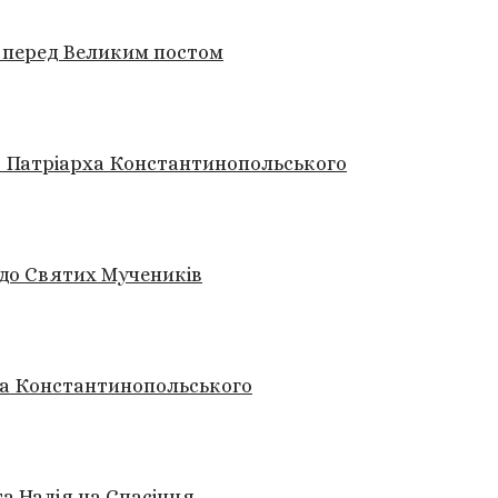
 перед Великим постом
 Патріарха Константинопольського
 до Святих Мучеників
вла Константинопольського
а Надія на Спасіння