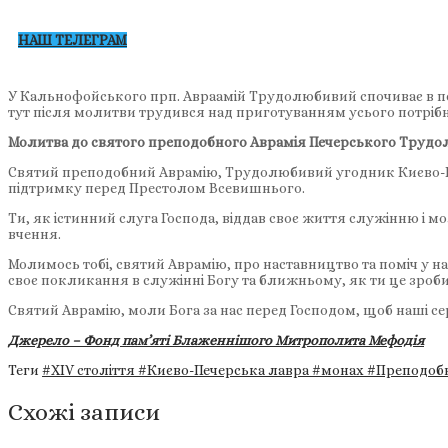
НАШ ТЕЛЕГРАМ
У Кальнофойського прп. Авраамій Трудолюбивий спочиває в пече
тут після молитви трудився над приготуванням усього потрібн
Молитва до святого преподобного Аврамія Печерського Трудо
Святий преподобний Аврамію, Трудолюбивий угодник Києво-Пе
підтримку перед Престолом Всевишнього.
Ти, як істинний слуга Господа, віддав своє життя служінню і
вчення.
Молимось тобі, святий Аврамію, про наставництво та поміч у н
своє покликання в служінні Богу та ближньому, як ти це зроби
Святий Аврамію, моли Бога за нас перед Господом, щоб наші се
Джерело – Фонд пам’яті Блаженнішого Митрополита Мефодія
Теги
#XIV століття
#Києво-Печерська лавра
#монах
#Преподоб
Схожі записи