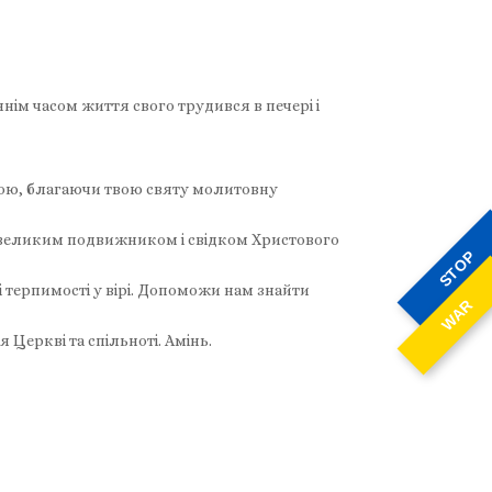
ім часом життя свого трудився в печері і
вою, благаючи твою святу молитовну
бе великим подвижником і свідком Христового
STOP
 терпимості у вірі. Допоможи нам знайти
WAR
Церкві та спільноті. Амінь.