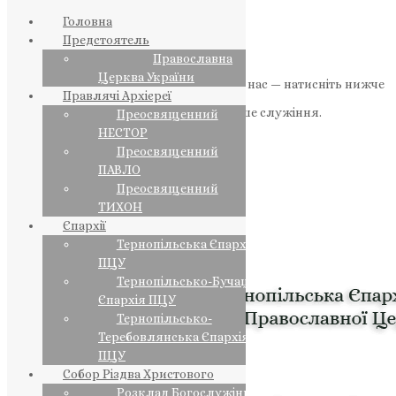
Головна
Предстоятель
Православна
Церква України
Якщо маєте можливість, підтримайте нас — натисніть нижче
Правлячі Архієреї
«Пожертва».
Ваша допомога зміцнює наше служіння.
Преосвященний
НЕСТОР
ПОЖЕРТВА
Преосвященний
ПАВЛО
НАШ ТЕЛЕГРАМ
Преосвященний
ТИХОН
Єпархії
Тернопільська Єпархія
ПЦУ
Тернопільсько-Бучацька
Єпархія ПЦУ
Тернопільсько-
Теребовлянська Єпархія
ПЦУ
Собор Різдва Христового
Розклад Богослужінь