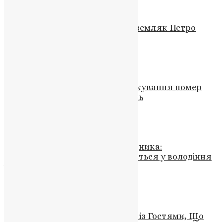
Новини
,
Фото
Скорботна звістка: юний воїн-земляк Петро
Гойдич загинув у бою
News
,
1 рік тому
3 хв
читати
Новини
,
Фото
Тернопіль у скорботі: під час лікування помер
захисник України Сергій Федусь
News
,
3 місяці тому
2 хв
читати
Новини
Тріумф Кременецького заповідника:
Миколаївський собор повертається у володіння
історичного скарбу
News
,
3 роки тому
1 хв
читати
Новини
,
Фото
Зустріч Митрополита Епіфанія із Гостями, Що