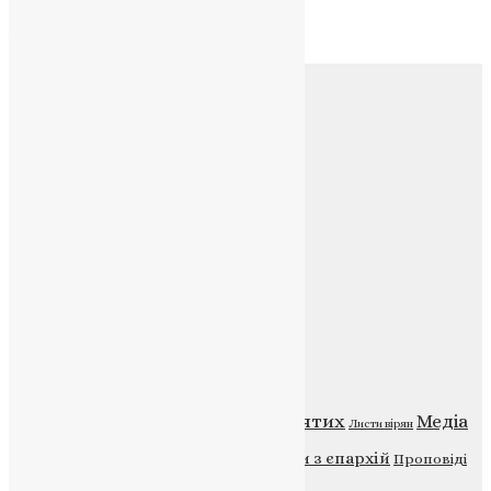
Архів
Соц.медіа
Контакти
E-mail:
info@uapc.te.ua
Веб-сайт:
https://uapc.te.ua
Головна
Контакти
Публічна оферта
Категорії
Відео
ENG - News
Житія святих
Медіа
Діти
Листи вірян
Новини
Молитва
Новини з єпархій
Проповіді
Фото