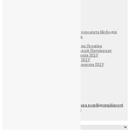
Свята
Інші
Фонд Пам’яті Блаженнішого Митрополита Мефодія
Парафія Святих Жон-Мироносиць
Патріархія ПЦУ (УАПЦ)
Офіційна сторінка – Помісна Церква України
Вселенський Константинопольський Патріархат
Тернопільсько-Кременецька єпархія ПЦУ
Тернопільсько-Бучацька єпархія ПЦУ
Тернопільсько-Теребовлянська єпархія ПЦУ
Щедрик – Церковна Лавка
ПОЖЕРТВА
НАШ ТЕЛЕГРАМ
© 2015-2026 Всі права захищені.
Політика конфіденційності
файлів та Cookie