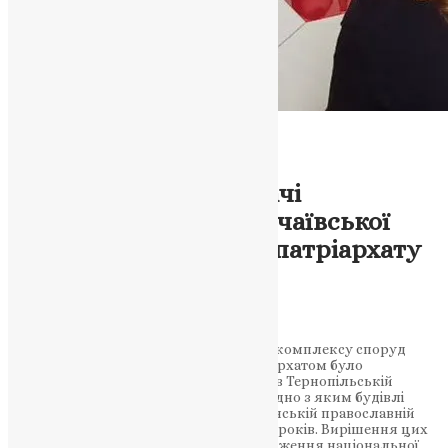
Тернопільська Єпархія
Відео
,
Новини
Обговорено питання
правомірності передачі
комплексу споруд Почаївської
лаври московському патріархату
на 49 років
News
,
3 роки тому
2 хв
читати
Питання правомірності використання комплексу споруд
Почаївської лаври московським патріархатом було
обговорено на засіданні робочої групи в Тернопільській
обласній раді. Група вивчає договір, згідно з яким будівлі
лаври передали в користування Українській православній
церкві московського патріархату на 49 років. Вирішення цих
питань має велике значення для збереження національної