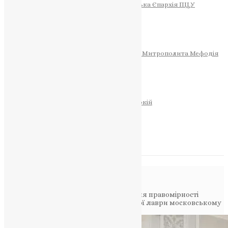
Тернопільсько-Теребовлянська Єпархія ПЦУ
СОБОР РІЗДВА ХРИСТОВОГО
Розклад Богослужінь
Тернопільська Матір Божа
Святині
МИТРОПОЛИТ МЕФОДІЙ
Фонд Пам’яті Блаженнішого Митрополита Мефодія
Історія
ЦЕРКОВНИЙ КАЛЕНДАР
МОЛИТВА
Молитви
ОНЛАЙН ПОСЛУГИ
Записки за здоров’я та за упокій
Запалити свічку
НОВИНИ
Повідомлення в блозі
Головна
>
Новини
>
Обговорено питання правомірності
передачі комплексу споруд Почаївської лаври московському
патріархату на 49 років