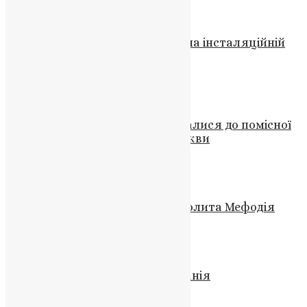
News
,
3 роки тому
1 хв
читати
Новини
,
Фото
Православна Церква України на інсталяційній
месі Папи Лева XIV у Ватикані
News
,
1 рік тому
2 хв
читати
Новини
,
Фото
Вже понад 400 громад приєдналися до помісної
Української Православної Церкви
UAPC
,
4 роки тому
1 хв
читати
Відео
Ігор Кульчицький про Митрополита Мефодія
UAPC
,
10 років тому
1 хв
читати
Новини
,
Фото
Звернення Митрополита Епіфанія
News
,
3 роки тому
2 хв
читати