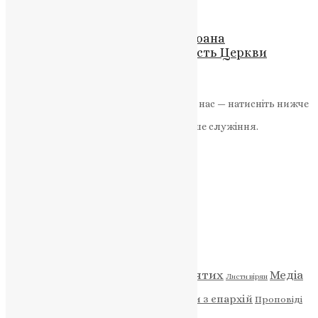
Новини
Духовні Повчання Святителя Іоана
Золотоустого: Незгасаюча Радість Церкви
News
,
3 роки тому
2 хв
читати
Якщо маєте можливість, підтримайте нас — натисніть нижче
«Пожертва».
Ваша допомога зміцнює наше служіння.
ПОЖЕРТВА
НАШ ТЕЛЕГРАМ
Категорії
Відео
ENG - News
Житія святих
Медіа
Діти
Листи вірян
Новини
Молитва
Новини з єпархій
Проповіді