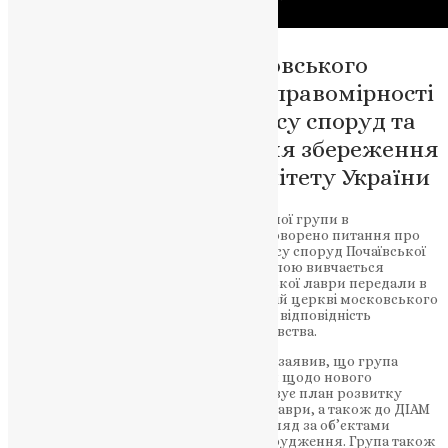
Почаївська лавра московського
патріархату: спір щодо правомірності
використання комплексу споруд та
плани робочої групи для збереження
ідентичності та суверенітету України
Сьогодні, 20 березня, на засіданні робочої групи в
Тернопільській обласній раді було обговорено питання про
правомірність використання комплексу споруд Почаївської
лаври московським патріархатом. Групою вивчається
договір, згідно з яким, будівлі Почаївської лаври передали в
користування Українській православній церкві московського
патріархату на 49 років, та питання про відповідність
законодавства та охоронного законодавства.
Керівник робочої групи Олег Сиротюк заявив, що група
звернеться до Почаївської міської ради щодо нового
генерального плану міста, який враховує план розвитку
споруд Почаївської Свято-Успенської лаври, а також до ДІАМ
– державної служби, яка здійснює нагляд за об’єктами
будівництва з приводу законності спорудження. Група також