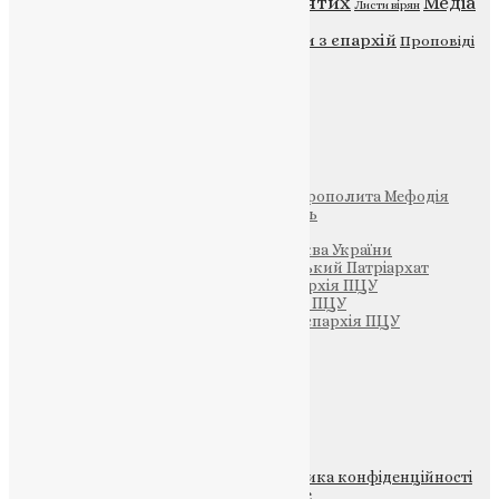
ENG - News
Житія святих
Медіа
Діти
Листи вірян
Новини
Молитва
Новини з єпархій
Проповіді
Фото
Свята
Інші
Фонд Пам’яті Блаженнішого Митрополита Мефодія
Парафія Святих Жон-Мироносиць
Патріархія ПЦУ (УАПЦ)
Офіційна сторінка – Помісна Церква України
Вселенський Константинопольський Патріархат
Тернопільсько-Кременецька єпархія ПЦУ
Тернопільсько-Бучацька єпархія ПЦУ
Тернопільсько-Теребовлянська єпархія ПЦУ
Щедрик – Церковна Лавка
ПОЖЕРТВА
НАШ ТЕЛЕГРАМ
© 2015-2026 Всі права захищені.
Політика конфіденційності
файлів та Cookie