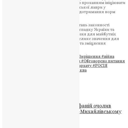
звернеться до військової адміністрації з проханням ініціювати
повернення земель на території Почаївської лаври у
державну власність для забезпечення дотримання норм
земельного законодавства.
Це важлива новина, яка стосується питань законності
використання культурно-історичного спадку України та
забезпечення його охорони та збереження для майбутніх
поколінь. Вирішення цих питань має велике значення для
збереження національної ідентичності та зміцнення
суверенітету України.
Теги
#будівництва
#важлива новина
#Вирішення
#війна
#зміцнення суверенітету України
#Київ
#Обговорено питання
#Почаївська лавра московського патріархату
#РОСІЯ
#Тернопільська область
#Україна
#церква
Схожі записи
Новини
,
Фото
Блаженніший Митрополит Епіфаній очолив
Божественну літургію в Свято-Михайлівському
Золотоверхому соборі