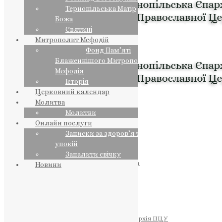
Тернопільська Матір
Божа
Святині
Митрополит Мефодій
Фонд Пам’яті
Блаженнішого Митрополита
Мефодія
Історія
Церковний календар
Молитва
Молитви
Онлайн послуги
Записки за здоров’я та за
упокій
Запалити свічку
ПРЕДСТОЯТЕЛЬ
Православна Церква України
Новини
ПРАВЛЯЧІ АРХІЄРЕЇ
Преосвященний НЕСТОР
Преосвященний ПАВЛО
Преосвященний ТИХОН
ЄПАРХІЇ
Тернопільська Єпархія ПЦУ
Тернопільсько-Бучацька Єпархія ПЦУ