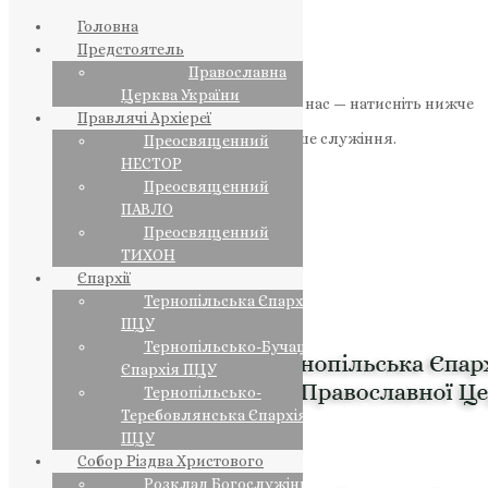
Головна
Предстоятель
Православна
Церква України
Якщо маєте можливість, підтримайте нас — натисніть нижче
Правлячі Архієреї
«Пожертва».
Ваша допомога зміцнює наше служіння.
Преосвященний
НЕСТОР
ПОЖЕРТВА
Преосвященний
ПАВЛО
НАШ ТЕЛЕГРАМ
Преосвященний
ТИХОН
Єпархії
Тернопільська Єпархія
ПЦУ
Тернопільсько-Бучацька
Єпархія ПЦУ
Тернопільсько-
Теребовлянська Єпархія
ПЦУ
Собор Різдва Христового
Розклад Богослужінь