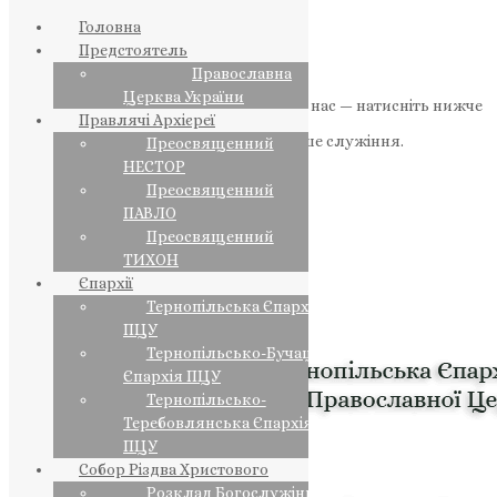
Головна
Предстоятель
Православна
Церква України
Якщо маєте можливість, підтримайте нас — натисніть нижче
Правлячі Архієреї
«Пожертва».
Ваша допомога зміцнює наше служіння.
Преосвященний
НЕСТОР
ПОЖЕРТВА
Преосвященний
ПАВЛО
НАШ ТЕЛЕГРАМ
Преосвященний
ТИХОН
Єпархії
Тернопільська Єпархія
ПЦУ
Тернопільсько-Бучацька
Єпархія ПЦУ
Тернопільсько-
Теребовлянська Єпархія
ПЦУ
Собор Різдва Христового
Розклад Богослужінь