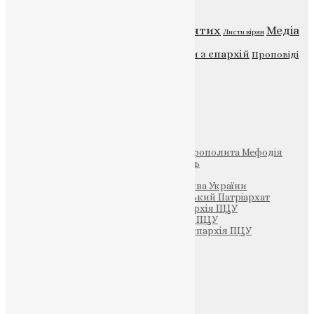
Відео
ENG - News
Житія святих
Медіа
Діти
Листи вірян
Новини
Молитва
Новини з єпархій
Проповіді
Фото
Свята
Інші
Фонд Пам’яті Блаженнішого Митрополита Мефодія
Парафія Святих Жон-Мироносиць
Патріархія ПЦУ (УАПЦ)
Офіційна сторінка – Помісна Церква України
Вселенський Константинопольський Патріархат
Тернопільсько-Кременецька єпархія ПЦУ
Тернопільсько-Бучацька єпархія ПЦУ
Тернопільсько-Теребовлянська єпархія ПЦУ
Щедрик – Церковна Лавка
ПОЖЕРТВА
НАШ ТЕЛЕГРАМ