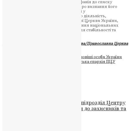
Щорічне включення Митрополита Епіфанія до списку
найвпливовіших осіб країни свідчить про визнання його
заслуг не лише у релігійній сфері, але й у
загальнонаціональному масштабі. Його діяльність,
спрямована на зміцнення Православної Церкви України,
підтримку мирного діалогу та збереження національних
цінностей, є надзвичайно важливою для стабільності та
розвитку держави.
Джерело:
Українська Православна Церква/Православна Церква
України
Теги
#Митрополит Епіфаній
#найвпливовіші особи України
#рейтинг NV
#суспільство
#Тернопільська єпархія ПЦУ
#Топ-100
Схожі записи
Новини
,
Фото
Митрополит Епіфаній освятив підрозділ Центру
«ОМЕГА» Нацгвардії: Звернення до захисників та
молитви за перемогу
News
,
3 роки тому
1 хв
читати