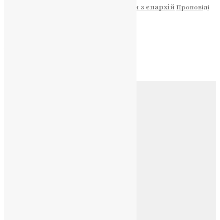
Новини
Молитва
Новини з єпархій
Проповіді
Фото
Свята
Архів
Архів
Соц.медіа
Контакти
E-mail:
info@uapc.te.ua
Веб-сайт:
https://uapc.te.ua
Головна
Контакти
Публічна оферта
Категорії