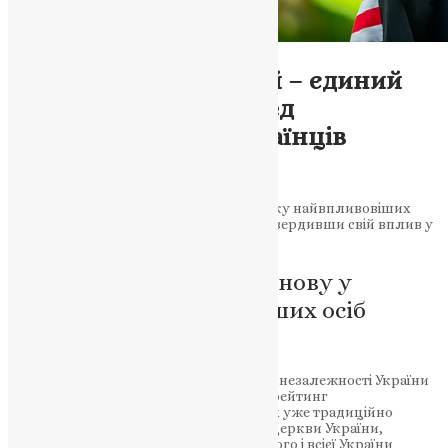
Новини
,
Фото
Митрополит Епіфаній – єдиний
релігійний лідер серед
найвпливовіших українців
News
,
2 роки тому
1 хв
читати
Митрополит Епіфаній увійшов до списку найвпливовіших
українців 2024 року за версією NV, підтвердивши свій вплив у
суспільстві.
Митрополит Епіфаній знову у
рейтингу найвпливовіших осіб
країни за версією NV
Напередодні 33-ої річниці відновлення незалежності України
видання NV
оприлюднило щорічний рейтинг
найвпливовіших українців, серед яких уже традиційно
визнано Предстоятеля Православної Церкви України,
Блаженнійшого Митрополита Київського і всієї України