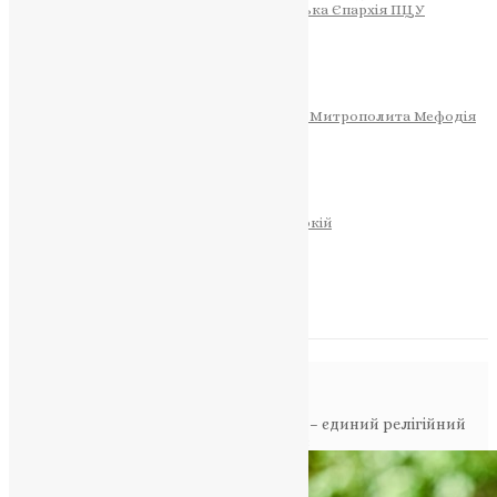
Тернопільсько-Теребовлянська Єпархія ПЦУ
СОБОР РІЗДВА ХРИСТОВОГО
Розклад Богослужінь
Тернопільська Матір Божа
Святині
МИТРОПОЛИТ МЕФОДІЙ
Фонд Пам’яті Блаженнішого Митрополита Мефодія
Історія
ЦЕРКОВНИЙ КАЛЕНДАР
МОЛИТВА
Молитви
ОНЛАЙН ПОСЛУГИ
Записки за здоров’я та за упокій
Запалити свічку
НОВИНИ
Повідомлення в блозі
Головна
>
Фото
>
Митрополит Епіфаній – єдиний релігійний
лідер серед найвпливовіших українців