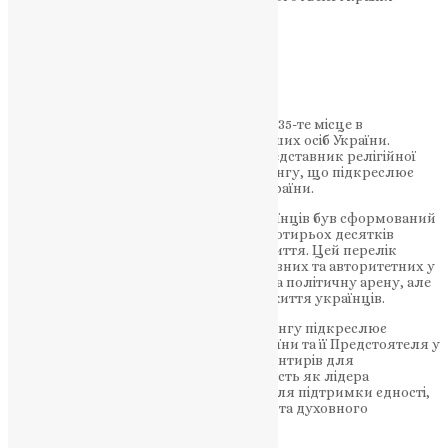
Епіфанія.
НАШ ТЕЛЕГРАМ
Цьогоріч Митрополит Епіфаній займає 35-те місце в
загальному переліку 100 найвпливовіших осіб України.
Важливо зазначити, що він єдиний представник релігійної
спільноти, хто увійшов до цього рейтингу, що підкреслює
його вагому роль у духовному житті країни.
Рейтинг Топ-100 найвпливовіших українців був сформований
виданням NV на основі думок майже чотирьох десятків
експертів із різних сфер суспільного життя. Цей перелік
вважається одним із найбільш об’єктивних та авторитетних у
країні, адже враховує вплив не лише на політичну арену, але
й на культурне, соціальне та духовне життя українців.
Позиція Митрополита Епіфанія в рейтингу підкреслює
важливість Православної Церкви України та її Предстоятеля у
формуванні моральних і духовних орієнтирів для
українського суспільства. Його діяльність як лідера
національної церкви є вирішальною для підтримки єдності,
збереження національної ідентичності та духовного
відродження країни.