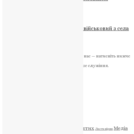
UAPC
,
3 тижні тому
2 хв
читати
Новини
Трагедія на передовій: загинув військовий з села
Дзвинячка
News
,
3 роки тому
1 хв
читати
Якщо маєте можливість, підтримайте нас — натисніть нижче
«Пожертва».
Ваша допомога зміцнює наше служіння.
ПОЖЕРТВА
НАШ ТЕЛЕГРАМ
Категорії
Відео
ENG - News
Житія святих
Медіа
Діти
Листи вірян