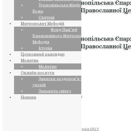
Тернопільська Матір
Божа
Святині
Митрополит Мефодій
Фонд Пам’яті
Блаженнішого Митрополита
Мефодія
Історія
Церковний календар
Молитва
Молитви
Онлайн послуги
Записки за здоров’я та за
упокій
Запалити свічку
ПРЕДСТОЯТЕЛЬ
Православна Церква України
Новини
ПРАВЛЯЧІ АРХІЄРЕЇ
Преосвященний НЕСТОР
Преосвященний ПАВЛО
Преосвященний ТИХОН
ЄПАРХІЇ
Тернопільська Єпархія ПЦУ
Тернопільсько-Бучацька Єпархія ПЦУ