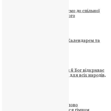
Новини
Вічна пам’ять герою: Запрошуємо до спільної
молитви за Богдана Стрілецького
News
,
3 роки тому
2 хв
читати
Новини
Грудень 2023: Різдво за Новим Календарем та
Вшанування Святих
News
,
3 роки тому
1 хв
читати
Новини
До святості покликані всі люди й Бог відкриває
Себе і звіщає шлях до спасіння для всіх народів,
— Митрополит Епіфаній
News
,
3 роки тому
6 хв
читати
Новини
,
Проповіді
,
Фото
Подяка захисникам України: слово
Предстоятеля, яке завершилося гімном