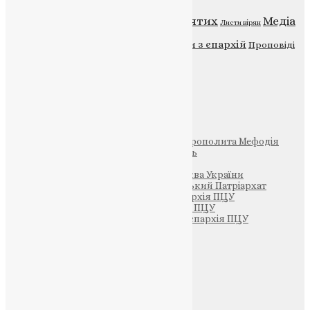
Відео
ENG - News
Житія святих
Медіа
Діти
Листи вірян
Новини
Молитва
Новини з єпархій
Проповіді
Фото
Свята
Інші
Фонд Пам’яті Блаженнішого Митрополита Мефодія
Парафія Святих Жон-Мироносиць
Патріархія ПЦУ (УАПЦ)
Офіційна сторінка – Помісна Церква України
Вселенський Константинопольський Патріархат
Тернопільсько-Кременецька єпархія ПЦУ
Тернопільсько-Бучацька єпархія ПЦУ
Тернопільсько-Теребовлянська єпархія ПЦУ
Щедрик – Церковна Лавка
ПОЖЕРТВА
НАШ ТЕЛЕГРАМ