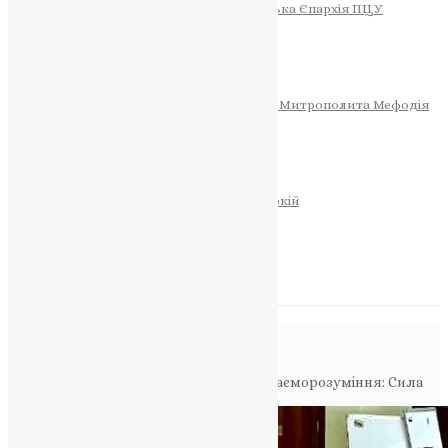
Тернопільсько-Теребовлянська Єпархія ПЦУ
СОБОР РІЗДВА ХРИСТОВОГО
Розклад Богослужінь
Тернопільська Матір Божа
Святині
МИТРОПОЛИТ МЕФОДІЙ
Фонд Пам’яті Блаженнішого Митрополита Мефодія
Історія
ЦЕРКОВНИЙ КАЛЕНДАР
МОЛИТВА
Молитви
ОНЛАЙН ПОСЛУГИ
Записки за здоров’я та за упокій
Запалити свічку
НОВИНИ
Повідомлення в блозі
Головна
>
Фото
>
Любов, Турбота, та Взаєморозуміння: Сила
Спільноти у Сучасному Світі