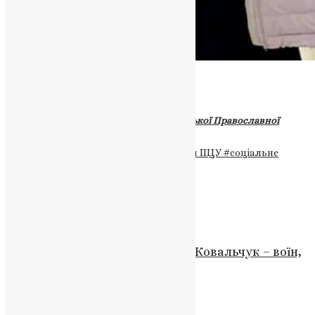
Бережіть себе та своїх близьких!
Дбайте про своє здоров’я!
Джерело:
«Соціальне служіння Української Православної
Церкви – ПЦУ»
Теги
#громада
#епідемія
#священники ПЦУ
#соціальне
здоров'я
#толерантність
Схожі записи
Новини
Вшануємо пам’ять Героя: Іван Ковальчук – воїн,
захисник рідної землі
News
,
3 роки тому
1 хв
читати
Новини