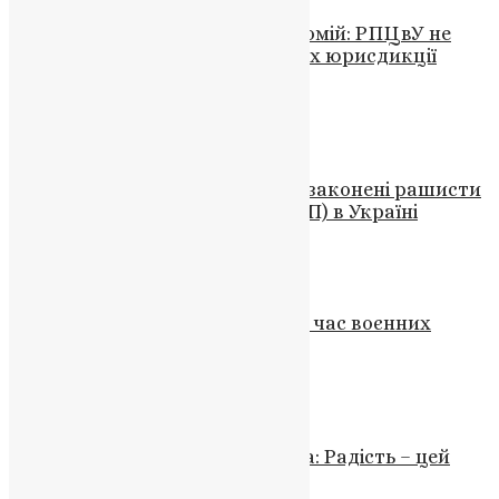
Вселенський Патріарх Варфоломій: РПЦвУ не
може бути присутньою в межах юрисдикції
Церкви України
UAPC
,
6 років тому
3 хв
читати
Новини
,
Фото
Від Петранюка до Петровція: узаконені рашисти
в рясах — кроти ПЦУ і УПЦ (МП) в Україні
UAPC
,
4 роки тому
3 хв
читати
Новини
Петрів піст: зміцнення душі під час воєнних
випробувань
News
,
3 роки тому
2 хв
читати
Новини
,
Фото
Екзарх Вселенського Патріарха: Радість – цей
важливий дар Божий