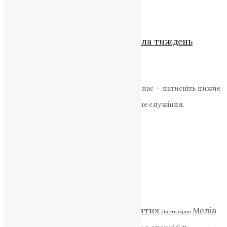
News
,
3 роки тому
5 хв
читати
Новини
Всесвітня рада церков ініціювала тиждень
молитви за єдність християн
UAPC
,
5 років тому
1 хв
читати
Якщо маєте можливість, підтримайте нас — натисніть нижче
«Пожертва».
Ваша допомога зміцнює наше служіння.
ПОЖЕРТВА
НАШ ТЕЛЕГРАМ
Категорії
Відео
ENG - News
Житія святих
Медіа
Діти
Листи вірян
Новини
Молитва