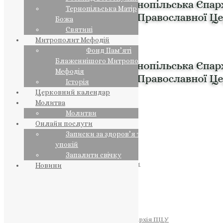
Тернопільська Матір
Божа
Святині
Митрополит Мефодій
Фонд Пам’яті
Блаженнішого Митрополита
Мефодія
Історія
Церковний календар
Молитва
Молитви
Онлайн послуги
Записки за здоров’я та за
упокій
Запалити свічку
ПРЕДСТОЯТЕЛЬ
Православна Церква України
Новини
ПРАВЛЯЧІ АРХІЄРЕЇ
Преосвященний НЕСТОР
Преосвященний ПАВЛО
Преосвященний ТИХОН
ЄПАРХІЇ
Тернопільська Єпархія ПЦУ
Тернопільсько-Бучацька Єпархія ПЦУ