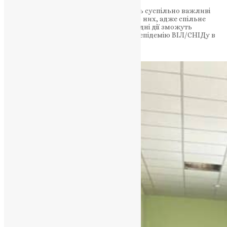
Дякуємо нашій команді, які піднімають суспільно важливі
питання та об’єднують людей навколо них, адже спільне
розуміння реальної проблеми, відповідні дії зможуть
вирішити її, навіть якщо мова йде про епідемію ВІЛ/СНІДу в
Україні та світі.