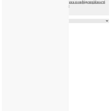
© 2015-2026 Всі права захищені.
Політика конфіденційності
файлів та Cookie
Powered by
Translate