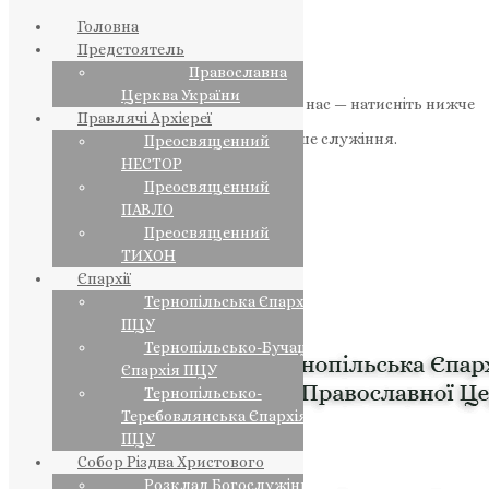
Головна
Предстоятель
Православна
Церква України
Якщо маєте можливість, підтримайте нас — натисніть нижче
Правлячі Архієреї
«Пожертва».
Ваша допомога зміцнює наше служіння.
Преосвященний
НЕСТОР
ПОЖЕРТВА
Преосвященний
ПАВЛО
НАШ ТЕЛЕГРАМ
Преосвященний
ТИХОН
Єпархії
Тернопільська Єпархія
ПЦУ
Тернопільсько-Бучацька
Єпархія ПЦУ
Тернопільсько-
Теребовлянська Єпархія
ПЦУ
Собор Різдва Христового
Розклад Богослужінь