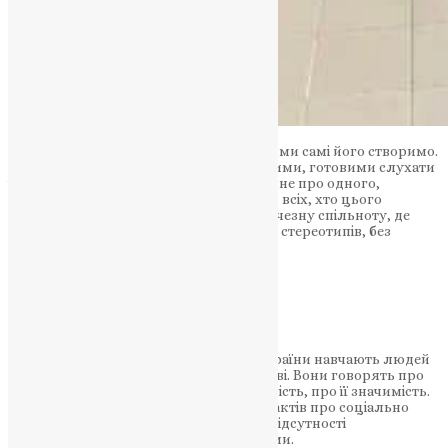
Таке середовище може існувати, якщо ми самі його створимо.
Будучи взаємоввічливими, толерантними, готовими слухати
і чути, готовими проявляти турботу одне про одного,
відкривати свої обійми і свої серця для всіх, хто цього
потребує – ми зможемо створити величезну спільноту, де
буде місце для кожного без ярликів та стереотипів, без
цькування та гоніння.
НАШ ТЕЛЕГРАМ
Священники ПЦУ в різних регіонах України навчають людей
основам суспільного здоров’я та любові. Вони говорять про
важливість кожної людини, про її цінність, про її значимість.
Так само священники дають більше фактів про соціально
значущі захворювання та важливість відсутності
дискримінації людей, які живуть з ними.