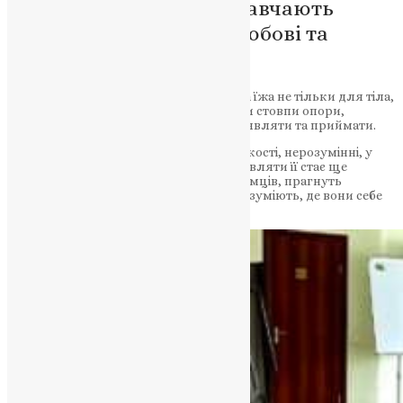
Як Священники ПЦУ Навчають
Громаду Важливості Любові та
Толерантності
Людині як Божому створінню потрібна їжа не тільки для тіла,
а й для душі. Людині важливо віднайти стовпи опори,
зрозуміти, що таке любов, вміти її проявляти та приймати.
Сьогодні, коли людство тоне в жорстокості, нерозумінні, у
війнах, потреба відчувати любов і проявляти її стає ще
актуальнішою. Люди шукають однодумців, прагнуть
перебувати в тому середовищі, де їх розуміють, де вони себе
почувають комфортно та безпечно.