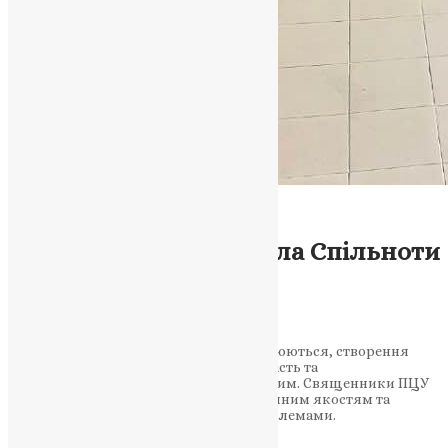
Новини
,
Фото
Любов, Турбота, та
Взаєморозуміння: Сила Спільноти
у Сучасному Світі
News
,
3 роки тому
2 хв
читати
У світі, де важкість і конфлікти загострюються, створення
спільноти, що цінує любов, толерантність та
взаєморозуміння, стає більш актуальним. Священники ПЦУ
допомагають навчити громаду цим цінним якостям та
боротися з соціально значущими проблемами.