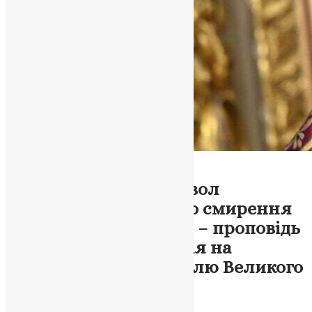
тернопільська Єпархія
Новини
Хрест Господній: символ
глибокого жертовного смирення
та перемоги над злом – проповідь
Митрополита Епіфанія на
Хрестопоклонну неділю Великого
посту