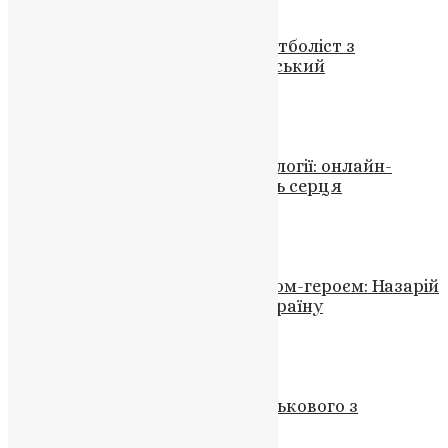
Новини
,
Фото
Трагічно загинув захисник і футболіст з
Тернопільщини Дмитро Завойський
News
,
1 рік тому
3 хв
читати
Новини
Сплетіння духовності та технології: онлайн-
послуги церкви, які об’єднують серця
News
,
3 роки тому
2 хв
читати
Новини
,
Фото
Збараж прощається із земляком-героєм: Назарій
Недобійчук віддав життя за Україну
News
,
2 роки тому
2 хв
читати
Новини
,
Фото
Стало відомо про загибель військового з
Тернопільщини Михайла Фізьо