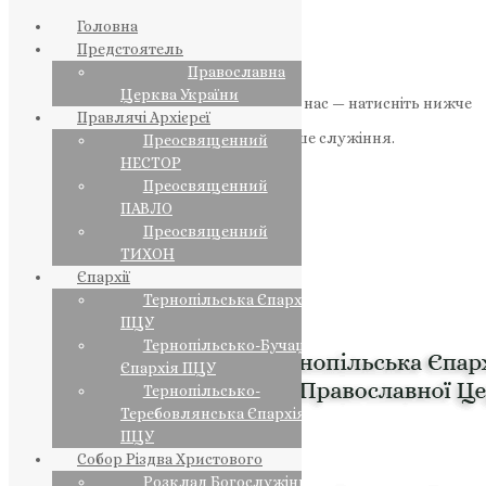
Головна
Предстоятель
Православна
Церква України
Якщо маєте можливість, підтримайте нас — натисніть нижче
Правлячі Архієреї
«Пожертва».
Ваша допомога зміцнює наше служіння.
Преосвященний
НЕСТОР
ПОЖЕРТВА
Преосвященний
ПАВЛО
НАШ ТЕЛЕГРАМ
Преосвященний
ТИХОН
Єпархії
Тернопільська Єпархія
ПЦУ
Тернопільсько-Бучацька
Єпархія ПЦУ
Тернопільсько-
Теребовлянська Єпархія
ПЦУ
Собор Різдва Христового
Розклад Богослужінь