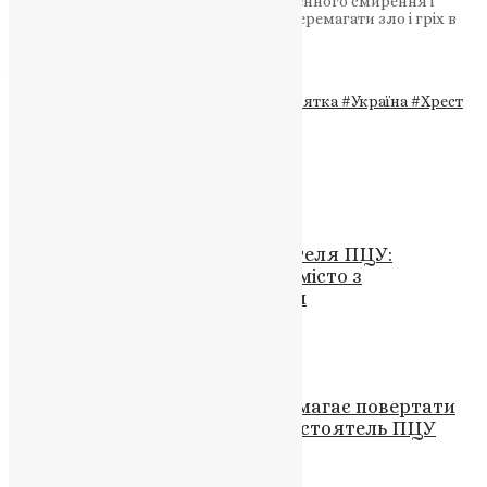
сила хреста Христового, сила божественного смирення і
жертовної любові, допомагають нам перемагати зло і гріх в
нас самих і в навколишньому світі.
Амінь.
Теги
#Бог
#Митрополит Епіфаній
#пам'ятка
#Україна
#Хрест
#Хрест Господній
Схожі записи
Новини
,
Фото
Тернопіль зустрічає Предстоятеля ПЦУ:
Митрополит Епіфаній відвідує місто з
Першосвятительським візитом
News
,
2 роки тому
2 хв
читати
Новини
,
Фото
«Ми вдячні Богові, що Він допомагає повертати
наших Героїв живими», – Предстоятель ПЦУ
UAPC
,
4 роки тому
1 хв
читати