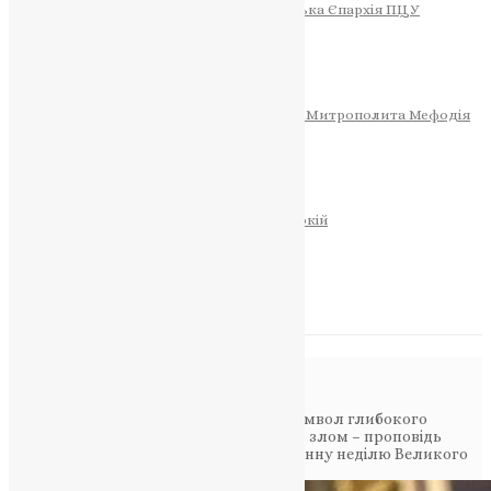
Тернопільсько-Теребовлянська Єпархія ПЦУ
СОБОР РІЗДВА ХРИСТОВОГО
Розклад Богослужінь
Тернопільська Матір Божа
Святині
МИТРОПОЛИТ МЕФОДІЙ
Фонд Пам’яті Блаженнішого Митрополита Мефодія
Історія
ЦЕРКОВНИЙ КАЛЕНДАР
МОЛИТВА
Молитви
ОНЛАЙН ПОСЛУГИ
Записки за здоров’я та за упокій
Запалити свічку
НОВИНИ
Повідомлення в блозі
Головна
>
Новини
>
Хрест Господній: символ глибокого
жертовного смирення та перемоги над злом – проповідь
Митрополита Епіфанія на Хрестопоклонну неділю Великого
посту