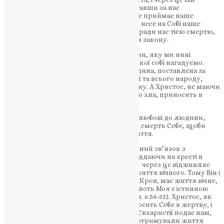
«відкупив нас від прокляття закону, ставши за нас
прокляттям» (Гал. 3:13). Христос на Себе приймає наше
прокляття, бере на Себе наші провини, несе на Собі наше
покарання за гріх, помирає на хресті заради нас тією смертю,
на яку ми заслужили через порушення закону.
В цьому полягає сенс тієї хресної жертви, яку ми нині
особливо вшановуємо і про значення якої собі нагадуємо.
Первосвященник старозавітній, як людина, поставлена за
законом, приносив жертву за гріхи свої та всього народу,
віддаючи задля цього жертовну тварину. А Христос, не маючи
Сам ніякого гріха і не вчинивши ніякого зла, приносить в
жертву не агнця, але Самого Себе.
Тим самим Він виявляє найвищу міру любові до людини,
любові істинної, жертовної, Він відає на смерть Себе, щоби
через цю жертву передати нам Своє життя.
Через гріхопадіння ми втратили належний зв’язок з
джерелом життя – Богом. А Христос, віддаючи на хресті в
жертву за нас Свою плоть і Свою кров – через це відживляє
нас, повертає до єднання з джерелом життя вічного. Тому Він і
свідчить: «Хто їсть Мою Плоть і п’є Мою Кров, має життя вічне,
і Я воскрешу його в останній день. Бо Плоть Моя є істинною
їжею, і Кров Моя є істинним питтям» (Ін. 6:54-55). Христос, як
Первосвященник повік, на хресті приносить Себе в жертву, і
це жертвоприношення через Таїнство Євхаристії подає нам,
щоби ми, споживаючи цю святу їжу – отримували життя