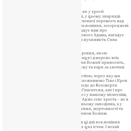
вічне.
Отже, дорогі брати і сестри, ми бачимо, як у хресті
Господньому, у цьому видимому образі, у цьому знарядді
страждання і смерті та знаменні Божественної перемоги над
смертю, яке нині подається нам для поклоніння, зосереджені
всі головні істини нашої віри. Хрест нагадує нам про
гріхопадіння Адама і про Спасителя – нового Адама, нагадує
про непослух давній – і про всеосяжну слухняність Сина
Божого волі Небесного Отця.
Хрест нагадує про найглибшу міру смирення, якою
перемагається гординя – родоначальниця і джерело всіх
гріхів. Хрест нагадує про жертву, яку Син Божий приносить,
щоби звільнити нас від прокляття закону та кари за злочин.
Хрест нерозривно пов’язаний з Євхаристією, через яку ми
маємо причасність життю вічному, бо споживаємо Тіло і Кров
Христові, які стають для нас їжею, що веде до безсмертя.
Хрест нагадує нам не лише про смерть Спасителя, але і про
Його Воскресіння, що ми підкреслюємо і у нашому піснеспіві,
з яким звершуємо в ці дні поклоніння. Адже сенс хреста – не в
ньому самому, не в смерті, яка була на ньому заподіяна, а у
Воскресінні, яке стало наслідком смирення, жертовності та
всеосяжної любові, явленої на хресті Сином Божим.
Тож, дорогі брати і сестри, звершуючи в ці дні поклоніння
хресту, оновімо в собі усвідомлення всіх цих істин. І нехай