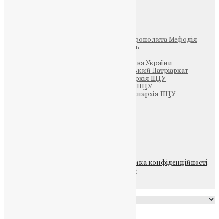
Інші
Фонд Пам’яті Блаженнішого Митрополита Мефодія
Парафія Святих Жон-Мироносиць
Патріархія ПЦУ (УАПЦ)
Офіційна сторінка – Помісна Церква України
Вселенський Константинопольський Патріархат
Тернопільсько-Кременецька єпархія ПЦУ
Тернопільсько-Бучацька єпархія ПЦУ
Тернопільсько-Теребовлянська єпархія ПЦУ
Щедрик – Церковна Лавка
ПОЖЕРТВА
НАШ ТЕЛЕГРАМ
© 2015-2026 Всі права захищені.
Політика конфіденційності
файлів та Cookie
Powered by
Translate