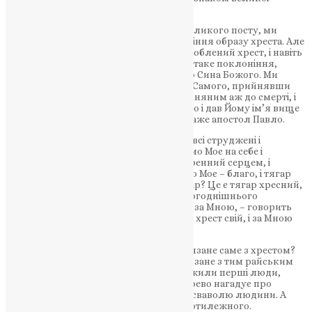
Христової перемоги.
Протягом тижня, який є серединою Великого посту, ми
щоденно звершуємо особливе поклоніння образу хреста. Але
вшановуємо ми не матеріал, з якого зроблений хрест, і навіть
не ікону розіп’ятого Спасителя – через таке поклоніння,
віддаючи шану образу, ми вшановуємо Сина Божого. Ми
вшановуємо Того, Хто «принизив Себе Самого, прийнявши
образ раба […]; упокорив Себе, був слухняним аж до смерті, i
смерті хресної. Тому i Бог звеличив Його i дав Йому ім’я вище
над усяке ім’я» (Флп. 2:7-9), як про це каже апостол Павло.
Господь кличе нас: «Прийдіть до Мене, всі струджені і
обтяжені, і Я заспокою вас; візьміть ярмо Моє на себе і
навчіться від Мене, бо Я лагідний і смиренний серцем, і
знайдете спокій душам вашим; бо ярмо Моє – благо, і тягар
Мій легкий» (Мф. 11:28-30). Який це тягар? Це є тягар хресний,
тягар смирення, як про це і чуємо з сьогоднішнього
євангельського читання: «хто хоче йти за Мною, – говорить
Господь – нехай зречеться себе, і візьме хрест свій, і за Мною
йде» (Мк. 8:34).
Що означає смирення і чому воно пов’язане саме з хрестом?
Хрест – це древо, яке символічно пов’язане з тим райським
древом, заборонений плід з якого спожили перші люди,
порушивши заповідь Божу. Те давнє древо нагадує про
гординю людську, про непослух, про сваволю людини. А
древо хресне є знаком і свідченням протилежного.