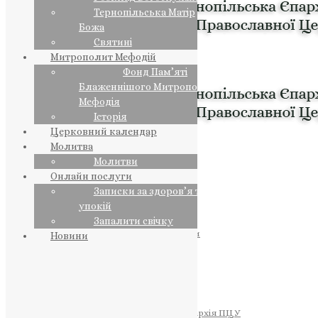
Тернопільська Матір
Божа
Святині
Митрополит Мефодій
Фонд Пам’яті
Блаженнішого Митрополита
Мефодія
Історія
Церковний календар
Молитва
Молитви
Онлайн послуги
Записки за здоров’я та за
упокій
Запалити свічку
ПРЕДСТОЯТЕЛЬ
Православна Церква України
Новини
ПРАВЛЯЧІ АРХІЄРЕЇ
Преосвященний НЕСТОР
Преосвященний ПАВЛО
Преосвященний ТИХОН
ЄПАРХІЇ
Тернопільська Єпархія ПЦУ
Тернопільсько-Бучацька Єпархія ПЦУ