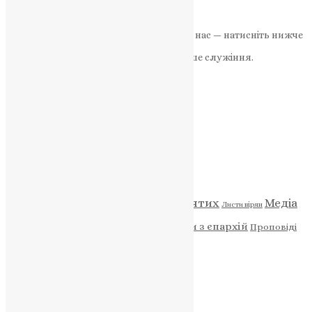
News
,
2 роки тому
1 хв
читати
Якщо маєте можливість, підтримайте нас — натисніть нижче
«Пожертва».
Ваша допомога зміцнює наше служіння.
ПОЖЕРТВА
НАШ ТЕЛЕГРАМ
Категорії
Відео
ENG - News
Житія святих
Медіа
Діти
Листи вірян
Новини
Молитва
Новини з єпархій
Проповіді
Фото
Свята
Архів
Архів