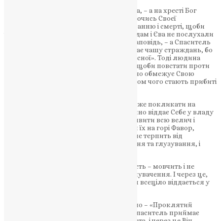
Тоді людина хотіла стати богом без Бога, – а на хресті Бог
виявляє смирення, добровільно зрікаючись Своєї
всемогутності та підкоряючись стражданню і смерті, щоби
через це перемогти зло і смерть. Тоді Адам і Єва не послухали
повеління Божого і порушили єдину заповідь, – а Спаситель
приймає волю Отця Небесного, приймає чашу страждань, бо
є «слухняним аж до смерті, i смерті хресної». Тоді людина
вжила свою свободу, даровану Богом, щоби повстати проти
Творця, – а нині Син Божий добровільно обмежує Свою
всемогутність і свободу, видимим знаком чого стають прибиті
до хреста руки.
В годину зради і страждань Господь може покликати на
захист легіони ангелів – але Він смиренно віддає Себе у владу
грішників. Господь в одну мить міг би явити всю велич і
могутність Свого Божества, як явив Він їх на горі Фавор,
преобразившись перед учениками – але терпить від
грішників і плювання, і побої, і знущання та глузування, і
саму смерть.
Бог Слово, втілена Іпостасна Премудрість – мовчить і не
відповідає на численні неправдиві звинувачення. І через це,
відмовляючись Сам захищати Себе, Він всеціло віддається у
волю Отця Небесного.
«Написано, – нагадує нам апостол Павло – «Проклятий
усякий, хто висить на дереві». А тому Спаситель приймає
смерть, бувши розіп’ятим на древі хреста, і через це Він