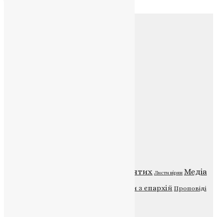
Соц.медіа
Контакти
E-mail:
info@uapc.te.ua
Веб-сайт:
https://uapc.te.ua
Головна
Контакти
Публічна оферта
Категорії
Відео
ENG - News
Житія святих
Медіа
Діти
Листи вірян
Новини
Молитва
Новини з єпархій
Проповіді
Фото
Свята