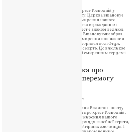
News
,
3 роки тому
5 хв
читати
Митрополит Епіфаній проповідає про хрест Господній у
Хрестопоклонну неділю Великого посту. Церква вшановує
хрест як знак глибокого жертовного смирення нашого
Спасителя, який добровільно підкорився стражданню і
смерті, щоб перемогти зло і смерть. Хрест є знаком великої
Христової перемоги над смертю і злом. Вшановуючи образ
хреста, ми вшановуємо Сина Божого. Смирення пов’язане з
хрестом, як символом того, що Бог покорився волі Отця,
добровільно прийнявши страждання і смерть. Це викликає
нас до того, щоб ми прийшли до Бога зі смиренним серцем і
взяли на себе хрестний тягар.
Хрест Господній: пам’ятка про
жертву, демонструючи перемогу
любові над злом
Дорогі брати і сестри! Слава Ісусу Христу!
Нині, коли ми наближаємося до середини Великого посту,
Церква в особливий спосіб нагадує нам про хрест Господній,
про подвиг найглибшого жертовного смирення нашого
Спасителя. Адже що таке хрест? Це знаряддя ганебної страти,
яке римляни використовували для найгірших злочинців. І
це знаряддя страти стало знаменням і знаком великої