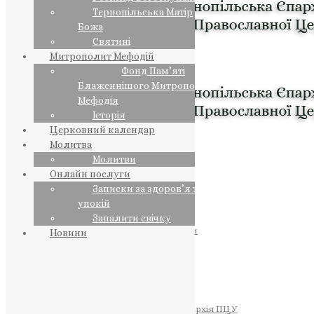
Тернопільська Матір
Божа
Святині
Митрополит Мефодій
Фонд Пам’яті
Блаженнішого Митрополита
Мефодія
Історія
Церковний календар
Молитва
Молитви
Онлайн послуги
Записки за здоров’я та за
упокій
Запалити свічку
ПРЕДСТОЯТЕЛЬ
Православна Церква України
Новини
ПРАВЛЯЧІ АРХІЄРЕЇ
Преосвященний НЕСТОР
Преосвященний ПАВЛО
Преосвященний ТИХОН
ЄПАРХІЇ
Тернопільська Єпархія ПЦУ
Тернопільсько-Бучацька Єпархія ПЦУ