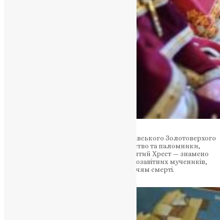
У серці столиці, у стінах Свято-Михайлівського Золотоверхого
монастиря, зібралися віряни, духовенство та паломники,
щоби у єдності молитви вшанувати святий Хрест — знамено
перемоги і надії, а також мужність старозавітних мучеників,
які не зрадили віру навіть перед обличчям смерті.