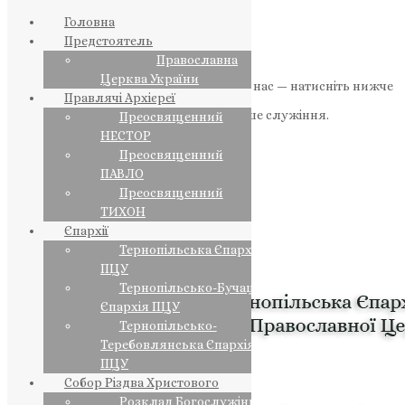
Головна
Предстоятель
Православна
Церква України
Якщо маєте можливість, підтримайте нас — натисніть нижче
Правлячі Архієреї
«Пожертва».
Ваша допомога зміцнює наше служіння.
Преосвященний
НЕСТОР
ПОЖЕРТВА
Преосвященний
ПАВЛО
НАШ ТЕЛЕГРАМ
Преосвященний
ТИХОН
Єпархії
Тернопільська Єпархія
ПЦУ
Тернопільсько-Бучацька
Єпархія ПЦУ
Тернопільсько-
Теребовлянська Єпархія
ПЦУ
Собор Різдва Христового
Розклад Богослужінь