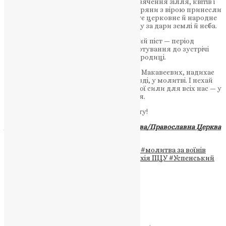
Після Літургії відбулося традиційне освячення зілля, квітів і
меду — символів щедрості Божої, які віряни з вірою принесли
до храму. Це давній обряд, який з’єднує церковне й народне
благочестя, вказуючи на вдячність Богу за дари землі й неба.
Також цього дня розпочався Успенський піст — період
духовного очищення, молитви й приготування до зустрічі
великого свята Успіння Пресвятої Богородиці.
Хрест Господній, як і подвиг мучеників Макавеєвих, надихає
сьогодні наш народ стояти у вірі, у правді, у молитві. І нехай
це торжество віри стане джерелом нової сили для всіх нас — у
боротьбі за свободу, за правду, за життя.
З Богом переможемо! Слава Ісусу Христу!
Джерело:
Українська Православна Церква/Православна Церква
України
Теги
#Маккавеї
#Митрополит Епіфаній
#молитва за воїнів
#освячення меду
#Тернопільська єпархія ПЦУ
#Успенський
піст
#Хрест
#церковне свято
Схожі записи
Новини
,
Фото