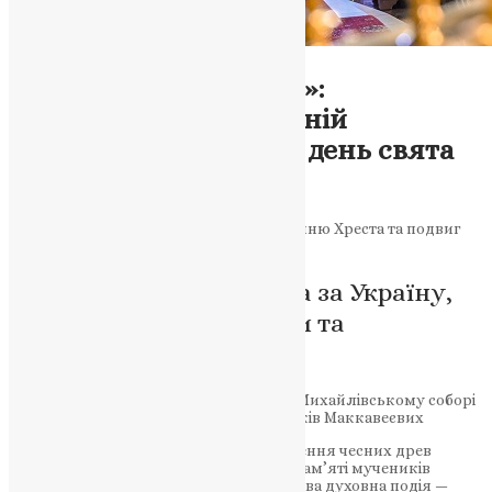
Новини
,
Фото
«Хрест — це перемога»:
Блаженнійший Епіфаній
відслужив літургію в день свята
News
,
1 рік тому
2 хв
читати
У столиці молитовно вшанували святиню Хреста та подвиг
мучеників Маккавеєвих.
Богослужіння, молитва за Україну,
проповідь про силу віри та
жертовності
Молитва, віра та жертовність: у Свято-Михайлівському соборі
вшанували Хрест Господній та мучеників Маккавеєвих
1 серпня 2025 року, у день свята Винесення чесних древ
животворчого Хреста Господнього та пам’яті мучеників
Маккавеєвих, у Києві відбулася особлива духовна подія —