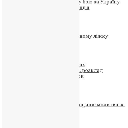
Вічна пам’ять земляку-герою: у бою за Україну
загинув Степан Гриник із Коропця
News
,
4 місяці тому
2 хв
читати
Новини
,
Фото
УПЦ та РПЦ: Єдність в канонічному ліжку
News
,
3 роки тому
2 хв
читати
Новини
Відзначення Великодня в умовах
комендантської години в Києві: розклад
богослужінь та освячення пасок
News
,
3 роки тому
2 хв
читати
Новини
,
Фото
Третя річниця звільнення Київщини: молитва за
загиблих та віра у перемогу
News
,
1 рік тому
2 хв
читати
Новини