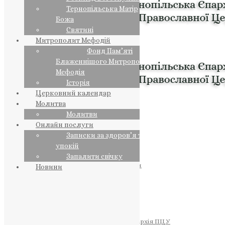
Тернопільська Матір
Божа
Святині
Митрополит Мефодій
Фонд Пам’яті
Блаженнішого Митрополита
Мефодія
Історія
Церковний календар
Молитва
Молитви
Онлайн послуги
Записки за здоров’я та за
упокій
Запалити свічку
ПРЕДСТОЯТЕЛЬ
Православна Церква України
Новини
ПРАВЛЯЧІ АРХІЄРЕЇ
Преосвященний НЕСТОР
Преосвященний ПАВЛО
Преосвященний ТИХОН
ЄПАРХІЇ
Тернопільська Єпархія ПЦУ
Тернопільсько-Бучацька Єпархія ПЦУ