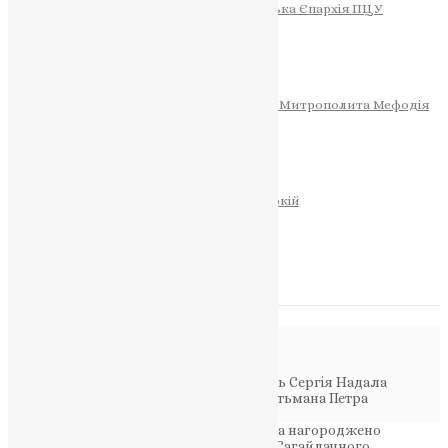
Тернопільсько-Теребовлянська Єпархія ПЦУ
СОБОР РІЗДВА ХРИСТОВОГО
Розклад Богослужінь
Тернопільська Матір Божа
Святині
МИТРОПОЛИТ МЕФОДІЙ
Фонд Пам’яті Блаженнішого Митрополита Мефодія
Історія
ЦЕРКОВНИЙ КАЛЕНДАР
МОЛИТВА
Молитви
ОНЛАЙН ПОСЛУГИ
Записки за здоров’я та за упокій
Запалити свічку
НОВИНИ
Повідомлення в блозі
Головна
>
Фото
>
Голову міста Тернопіль Сергія Надала
нагороджено орденом Благовірного Гетьмана Петра
Сагайдачного