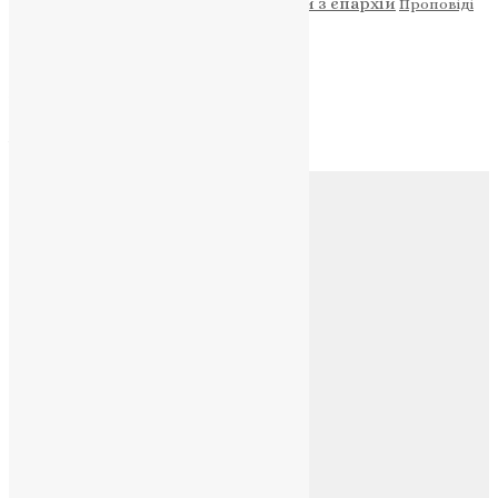
Новини з єпархій
Проповіді
Фото
Свята
Архів
Архів
Соц.медіа
Контакти
E-mail:
info@uapc.te.ua
Веб-сайт:
https://uapc.te.ua
Головна
Контакти
Публічна оферта
Категорії