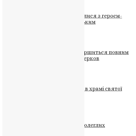
Новини
,
Фото
У Збаразькій громаді попрощалися з героєм-
захисником Михайлом Загурським
News
,
2 роки тому
2 хв
читати
Новини
Процес визнання триває і завершиться повним
визнанням від усіх Помісних Церков
UAPC
,
6 років тому
2 хв
читати
Новини
,
Фото
Патріарх Вселенський на святі в храмі святої
Кирикії Кондоскалія
News
,
3 роки тому
4 хв
читати
Новини
Україна повернула тіла ще 82 полеглих
захисників