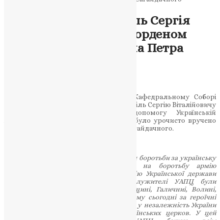
Новини
,
Фото
Голову міста Тернопіль Сергія
Надала нагороджено орденом
Благовірного Гетьмана Петра
Сагайдачного
UAPC
,
9 років тому
1 хв
читати
10 листопада 2017 року Божого, у Кафедральному Соборі
Різдва Христового, голові міста Тернопіль Сергію Віталійовичу
Надалу за ревну працю та допомогу Українській
Автокефальній Православній Церкві було урочисто вручено
орден Благовірного Гетьмана Петра Сагайдачного.
«Наша православна церква є синонімом боротьби за українську
незалежність. УАПЦ благословляла на боротьбу армію
Української народної республіки, армію Української держави
гетьмана Скоропадського. Священослужителі УАПЦ були
капеланам підрозділів УПА на Холмщині, Галичниі, Волині,
Поділлі, Лемківщині та Підляшші. Тому сьогодні за героїчні
вчинки священників УАПЦ, за їх вклад у незалежність України
моляться усі вірні традиційних українських церков. У цей