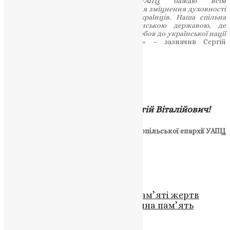
великий день – сторіччя УАПЦ бажаю всім
священнослужителям плідної праці для зміцнення духовності
та християнських цінностей серед українців. Наша спільна
праця – зробити Україну християнською державою, де
християнські цінності, демократія та любов до української нації
цементують українську державність»
– зазначив Сергій
Віталійович.
Вітаємо!
Многії і благія Вам літа, Сергій Віталійович!
Прес-служба Тернопільської єпархії УАПЦ
Схожі записи
Новини
День скорботи і вшанування пам’яті жертв
війни: Молитва за загиблих і вічна пам’ять
News
,
3 роки тому
2 хв
читати