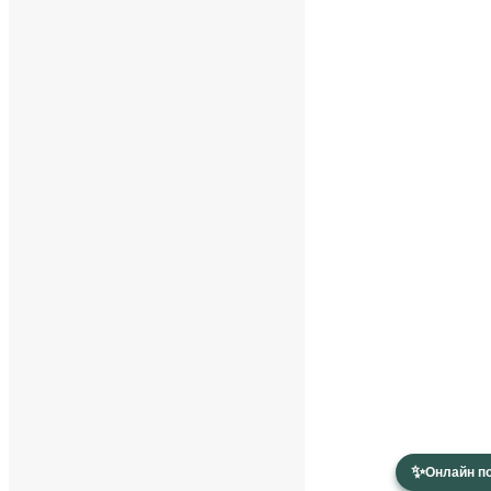
✨
Онлайн п