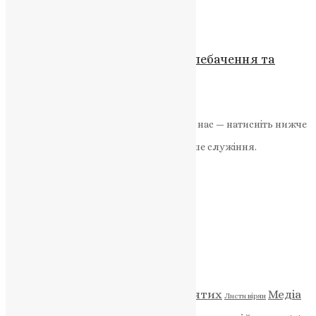
News
,
3 роки тому
1 хв
читати
Новини
Вітання працівникам радіо, телебачення та
зв’язку з професійним святом
UAPC
,
11 років тому
1 хв
читати
Якщо маєте можливість, підтримайте нас — натисніть нижче
«Пожертва».
Ваша допомога зміцнює наше служіння.
ПОЖЕРТВА
НАШ ТЕЛЕГРАМ
Категорії
Відео
ENG - News
Житія святих
Медіа
Діти
Листи вірян
Новини
Молитва