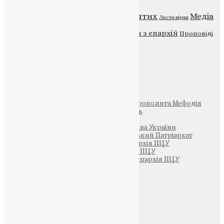
Відео
ENG - News
Житія святих
Медіа
Діти
Листи вірян
Новини
Молитва
Новини з єпархій
Проповіді
Фото
Свята
Інші
Фонд Пам’яті Блаженнішого Митрополита Мефодія
Парафія Святих Жон-Мироносиць
Патріархія ПЦУ (УАПЦ)
Офіційна сторінка – Помісна Церква України
Вселенський Константинопольський Патріархат
Тернопільсько-Кременецька єпархія ПЦУ
Тернопільсько-Бучацька єпархія ПЦУ
Тернопільсько-Теребовлянська єпархія ПЦУ
Щедрик – Церковна Лавка
ПОЖЕРТВА
НАШ ТЕЛЕГРАМ