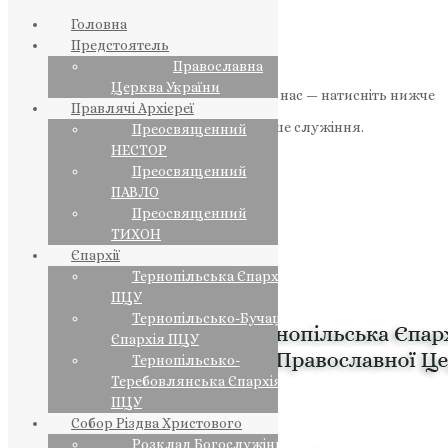
Головна
Предстоятель
Православна
Церква України
Якщо маєте можливість, підтримайте нас — натисніть нижче
Правлячі Архієреї
«Пожертва».
Ваша допомога зміцнює наше служіння.
Преосвященний
НЕСТОР
ПОЖЕРТВА
Преосвященний
ПАВЛО
НАШ ТЕЛЕГРАМ
Преосвященний
ТИХОН
Єпархії
Тернопільська Єпархія
ПЦУ
Тернопільсько-Бучацька
Єпархія ПЦУ
Тернопільсько-
Теребовлянська Єпархія
ПЦУ
Собор Різдва Христового
Розклад Богослужінь