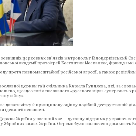
зовнішніх церковних зв’язків митрополит Білоцерківський Євстр
ловської академії протоієрей Костянтин Москалюк, французькі жу
оду проти повномасштабної російської агресії, а також релігійн
вославної церкви та її очільника Кирила Гундяєва, які, за слов
ошено, що ідеологія так званого «русского міра» суперечить 
енну війну».
є давати чітку й принципову оцінку подібній деструктивній ді
 ідеології ненависті.
еркви України у воєнний час — духовну підтримку українського
Збройних силах України. Окремо було відзначено діяльність Вс