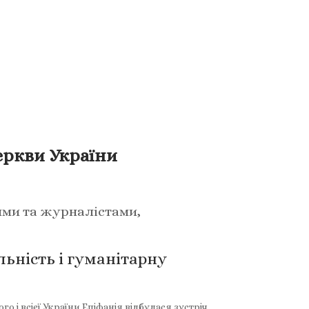
еркви України
ями та журналістами,
ьність і гуманітарну
і всієї України Епіфанія відбулася зустріч