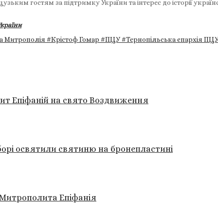
зьким гостям за підтримку України та інтерес до історії украї
країни
а Митрополія
#Крістоф Гомар
#ПЦУ
#Тернопільська єпархія ПЦ
ит Епіфаній на свято Воздвиження
борі освятили святиню на бронепластині
м Митрополита Епіфанія