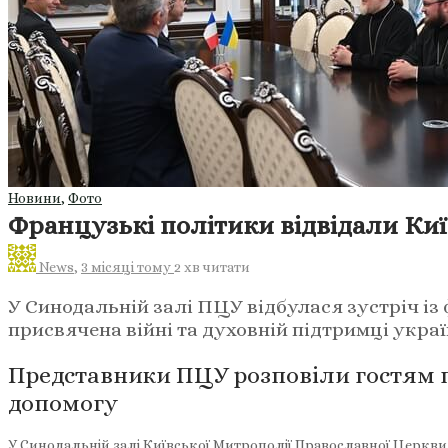
Новини
,
Фото
Французькі політики відвідали Ки
News
,
3 місяці тому
2 хв
читати
У Синодальній залі ПЦУ відбулася зустріч 
присвячена війні та духовній підтримці украї
Представники ПЦУ розповіли гостям п
допомогу
У Синодальній залі Київської Митрополії Православної Церкви 