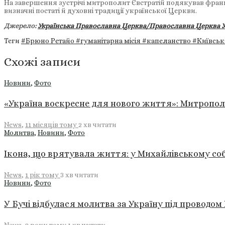
На завершення зустрічі митрополит Євстратій подякував францу
визначні постаті й духовні традиції української Церкви.
Джерело:
Українська Православна Церква/Православна Церква У
Теги
#Брюно Ретайо
#гуманітарна місія
#капеланство
#Київськ
Схожі записи
Новини
,
Фото
«Україна воскресне для нового життя»: Митропол
News
,
11 місяців тому
2 хв
читати
Молитва
,
Новини
,
Фото
Ікона, що врятувала життя: у Михайлівському со
News
,
1 рік тому
3 хв
читати
Новини
,
Фото
У Бучі відбулася молитва за Україну під проводо