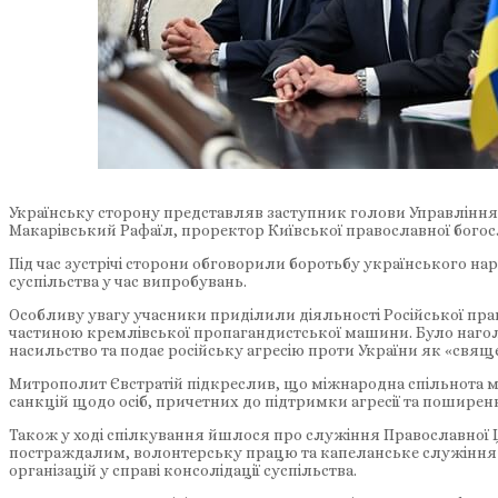
Українську сторону представляв заступник голови Управління 
Макарівський Рафаїл, проректор Київської православної богос
Під час зустрічі сторони обговорили боротьбу українського нар
суспільства у час випробувань.
Особливу увагу учасники приділили діяльності Російської пра
частиною кремлівської пропагандистської машини. Було нагол
насильство та подає російську агресію проти України як «свящ
Митрополит Євстратій підкреслив, що міжнародна спільнота ма
санкцій щодо осіб, причетних до підтримки агресії та поширення
Також у ході спілкування йшлося про служіння Православної Ц
постраждалим, волонтерську працю та капеланське служіння у 
організацій у справі консолідації суспільства.