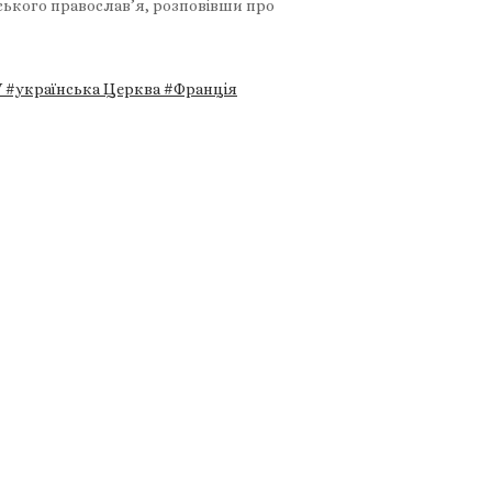
нського православ’я, розповівши про
У
#українська Церква
#Франція