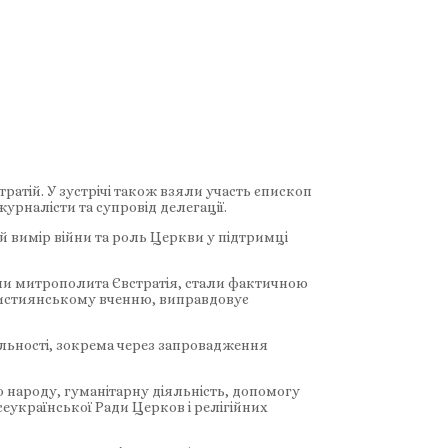
атій. У зустрічі також взяли участь єпископ
рналісти та супровід делегації.
ий вимір війни та роль Церкви у підтримці
ами митрополита Євстратія, стали фактичною
християнському вченню, виправдовує
яльності, зокрема через запровадження
 народу, гуманітарну діяльність, допомогу
еукраїнської Ради Церков і релігійних