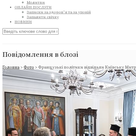
Молитви
ОНЛАЙН ПОСЛУГИ
Записки за здоров’я та за упокій
Запалити свічку
НОВИНИ
Повідомлення в блозі
Головна
>
Фото
>
Французькі політики відвідали Київську Мит