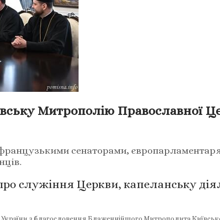
ївську Митрополію Православної Ц
із французькими сенаторами, європарламентар
нців.
ро служіння Церкви, капеланську діял
України з благословення Блаженнійшого Митрополита Київського 