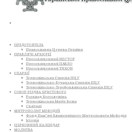
ПРЕДСТОЯТЕЛЬ
Православна Церква України
ПРАВЛЯЧІ АРХІЄРЕЇ
Преосвященний НЕСТОР
Преосвященний ПАВЛО
Преосвященний ТИХОН
ЄПАРХІЇ
Тернопільська Єпархія ПЦУ
Тернопільсько-Бучацька Єпархія ПЦУ
Тернопільсько-Теребовлянська Єпархія ПЦУ
СОБОР РІЗДВА ХРИСТОВОГО
Розклад Богослужінь
Тернопільська Матір Божа
Святині
МИТРОПОЛИТ МЕФОДІЙ
Фонд Пам’яті Блаженнішого Митрополита Мефодія
Історія
ЦЕРКОВНИЙ КАЛЕНДАР
МОЛИТВА