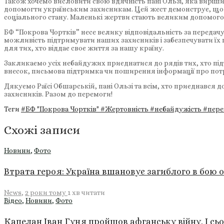
Також хочемо висловити свою вдячність пані Ользі, яка вирі
допомогти українським захисникам. Цей жест демонструє, що 
соціального стану. Маленькі жертви стають великим допомогом
БФ “Покрова Чортків” несе велику відповідальність за переда
можливість підтримувати наших захисників і забезпечувати їх
для тих, хто віддає своє життя за нашу країну.
Закликаємо усіх небайдужих приєднатися до рядів тих, хто пі
внесок, письмова підтримка чи поширення інформації про пот
Дякуємо Раїсі Обшарській, пані Ользі та всім, хто приєднався
захисників. Разом до перемоги!
Теги
#БФ "Покрова Чортків"
#Жертовність
#небайдужість
#пер
Схожі записи
Новини
,
Фото
Втрата героя: Україна вшановує загиблого в бою 
News
,
2 роки тому
1 хв
читати
Відео
,
Новини
,
Фото
Капелан Іван Гуня пройшов афганську війну. І сьо