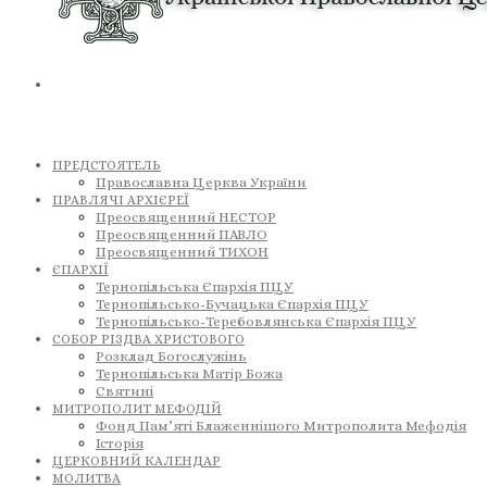
ПРЕДСТОЯТЕЛЬ
Православна Церква України
ПРАВЛЯЧІ АРХІЄРЕЇ
Преосвященний НЕСТОР
Преосвященний ПАВЛО
Преосвященний ТИХОН
ЄПАРХІЇ
Тернопільська Єпархія ПЦУ
Тернопільсько-Бучацька Єпархія ПЦУ
Тернопільсько-Теребовлянська Єпархія ПЦУ
СОБОР РІЗДВА ХРИСТОВОГО
Розклад Богослужінь
Тернопільська Матір Божа
Святині
МИТРОПОЛИТ МЕФОДІЙ
Фонд Пам’яті Блаженнішого Митрополита Мефодія
Історія
ЦЕРКОВНИЙ КАЛЕНДАР
МОЛИТВА