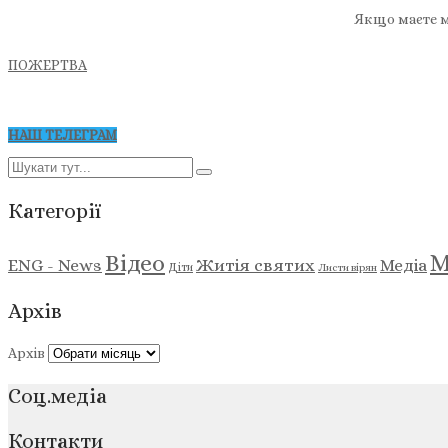
Якщо маєте м
ПОЖЕРТВА
НАШ ТЕЛЕГРАМ
Категорії
М
Відео
ENG - News
Житія святих
Медіа
Діти
Листи вірян
Архів
Архів
Соц.медіа
Контакти