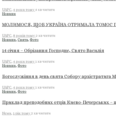
UAPC
,
4 роки тому
4 хв
читати
Новини
МОЛИМОСЯ, ЩОБ УКРАЇНА ОТРИМАЛА ТОМОС П
UAPC
,
8 років тому
2 хв
читати
Новини
,
Свята
,
Фото
14 січня – Обрізання Господнє, Свято Василія
UAPC
,
4 роки тому
1 хв
читати
Новини
,
Фото
Богослужіння в день свята Собору архістратига М
UAPC
,
4 роки тому
1 хв
читати
Новини
,
Фото
Приклад преподобних отців Києво-Печерських – ш
News
,
1 рік тому
2 хв
читати