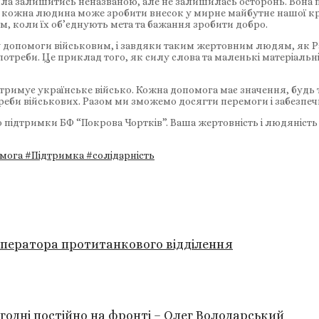
шила залишитись неназваною, але не залишилась осторонь. Вона
кожна людина може зробити внесок у мирне майбутнє нашої краї
, коли їх об’єднують мета та бажання зробити добро.
чу допомоги військовим, і завдяки таким жертовним людям, як Р
 потреби. Це приклад того, як силу слова та маленькі матеріаль
дтримує українське військо. Кожна допомога має значення, будь
реби військових. Разом ми зможемо досягти перемоги і забезпеч
 до підтримки БФ “Покрова Чортків”. Ваша жертовність і людяніс
емога
#Підтримка
#солідарність
оператора протитанкового відділення
годні постійно на фронті – Олег Володарський