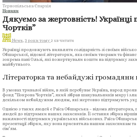
Тернопільська Єпархія
Новини
Дякуємо за жертовність! Українці
Чортків”
News
,
3 роки тому
2 хв
читати
Українці продовжують виявляти солідарність зі своїми військов
Обшарської, відомої літераторки, яка своїми творами та фін
зокрема пані Ользі, які пожертвували кошти на підтримку зах
майбутнього.
Літераторка та небайдужі громадяни 
В умовах тривалої війни, в якій перебуває Україна, народ проя
фонд “Покрова Чортків”, який зібрав шанувальників миру і зла
декільком небайдужим людям, які жертовно підтримують укра
Однією з таких людей є Раїса Обшарська – відома літераторка,
людей до підтримки наших захисників. Її остання збірка віршів
важливості підтримки українських військових. Раїса Обшарська 
презентації збірки, яку вона присвятила нашим захисникам та
сім’ям.