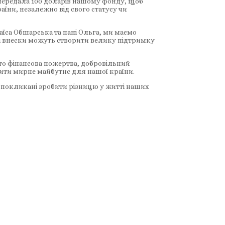
 передала 100 доларів нашому фонду, щоб
ни, незалежно від свого статусу чи
аїса Обшарська та пані Ольга, ми маємо
ні внески можуть створити велику підтримку
 то фінансова пожертва, добровільний
ити мирне майбутнє для нашої країни.
ть покликані зробити різницю у житті наших