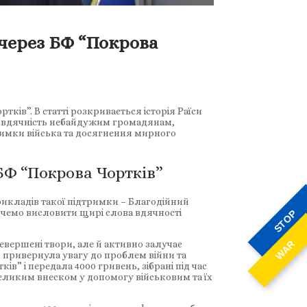
 через БФ “Покрова
ків”. В статті розкривається історія Раїси
я вдячність небайдужим громадянам,
римки війська та досягнення мирного
БФ “Покрова Чортків”
прикладів такої підтримки – Благодійний
хочемо висловити щирі слова вдячності
STOP
WAR
евершені твори, але й активно залучає
й привернула увагу до проблем війни та
” і передала 4000 гривень, зібрані під час
еликим внеском у допомогу військовим та їх