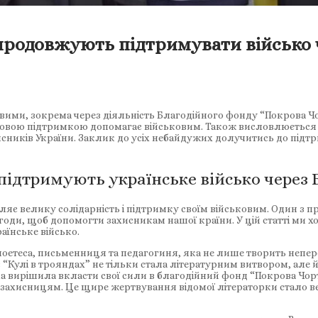
 продовжують підтримувати військо
ими, зокрема через діяльність Благодійного фонду “Покрова Чорт
ансовою підтримкою допомагає військовим. Також висловлюєтьс
исників України. Заклик до усіх небайдужих долучитись до підт
підтримують українське військо через 
вляє велику солідарність і підтримку своїм військовим. Один з 
годи, щоб допомогти захисникам нашої країни. У цій статті ми 
їнське військо.
 поетеса, письменниця та педагогиня, яка не лише творить непер
 “Кулі в трояндах” не тільки стала літературним витвором, але 
вирішила вкласти свої сили в благодійний фонд “Покрова Чортків
 захисницям. Це щире жертвування відомої літераторки стало в