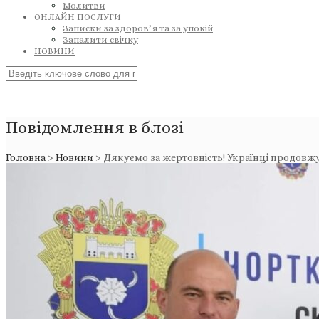
Молитви
ОНЛАЙН ПОСЛУГИ
Записки за здоров’я та за упокій
Запалити свічку
НОВИНИ
Повідомлення в блозі
Головна
>
Новини
>
Дякуємо за жертовність! Українці продовж