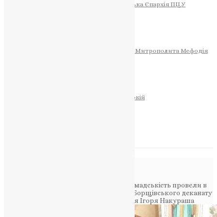
Тернопільсько-Теребовлянська Єпархія ПЦУ
СОБОР РІЗДВА ХРИСТОВОГО
Розклад Богослужінь
Тернопільська Матір Божа
Святині
МИТРОПОЛИТ МЕФОДІЙ
Фонд Пам’яті Блаженнішого Митрополита Мефодія
Історія
ЦЕРКОВНИЙ КАЛЕНДАР
МОЛИТВА
Молитви
ОНЛАЙН ПОСЛУГИ
Записки за здоров’я та за упокій
Запалити свічку
НОВИНИ
Повідомлення в блозі
Головна
>
Новини
>
Духовенство та громадськість провели в
останню путь спочилого у Бозі декана Борщівського деканату
Тернопільської єпархії УАПЦ протоієрея Ігоря Накураша