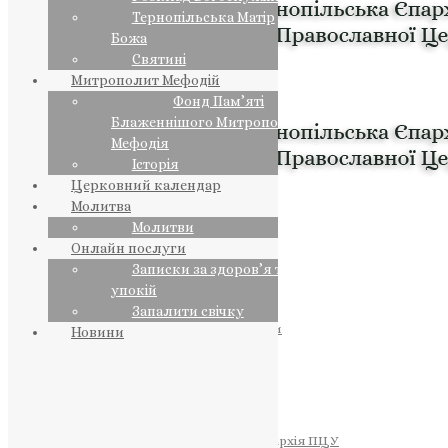
Тернопільська Матір
Божа
Святині
Митрополит Мефодій
Фонд Пам’яті
Блаженнішого Митрополита
Мефодія
Історія
Церковний календар
Молитва
Молитви
Онлайн послуги
Записки за здоров’я та за
упокій
Запалити свічку
ПРЕДСТОЯТЕЛЬ
Православна Церква України
Новини
ПРАВЛЯЧІ АРХІЄРЕЇ
Преосвященний НЕСТОР
Преосвященний ПАВЛО
Преосвященний ТИХОН
ЄПАРХІЇ
Тернопільська Єпархія ПЦУ
Тернопільсько-Бучацька Єпархія ПЦУ