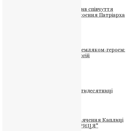
Володимир Зеленський висловив співчуття
Предстоятелю ПЦУ через упокоєння Патріарха
Філарета
News
,
5 місяців тому
1 хв
читати
Новини
,
Фото
Тернопіль знову у скорботі за земляком-героєм:
у бою на Донеччині загинув Сергій
Войнаровський
News
,
9 місяців тому
2 хв
читати
Новини
Шістнадцята Неділя після П’ятидесятниці
UAPC
,
11 років тому
1 хв
читати
Новини
Проща з нагоди 21-ї річниці освячення Каплиці
Пресвятої Богородиці “ВСЕЦАРИЦЯ”