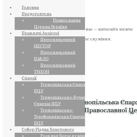
Головна
Предстоятель
Православна
Церква України
Якщо маєте можливість, підтримайте нас — натисніть нижче
Правлячі Архієреї
«Пожертва».
Ваша допомога зміцнює наше служіння.
Преосвященний
НЕСТОР
ПОЖЕРТВА
Преосвященний
ПАВЛО
НАШ ТЕЛЕГРАМ
Преосвященний
ТИХОН
Єпархії
Тернопільська Єпархія
ПЦУ
Тернопільсько-Бучацька
Єпархія ПЦУ
Тернопільсько-
Теребовлянська Єпархія
ПЦУ
Собор Різдва Христового
Розклад Богослужінь