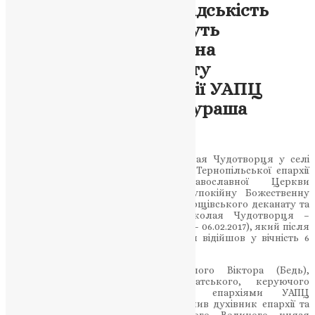
Духовенство та громадськість
провели в останню путь
спочилого у Бозі декана
Борщівського деканату
Тернопільської єпархії УАПЦ
протоієрея Ігоря Накураша
UAPC
,
9 років тому
1 хв
читати
8 лютого, в храмі святителя Миколая Чудотворця у селі
Збручанське Борщівського деканату Тернопільської єпархії
Української Автокефальної Православної Церкви
духовенство єпархії відслужило заупокійну Божественну
літургію та чин поховання декана Борщівського деканату та
настоятеля парафії святителя Миколая Чудотворця –
протоієрея Ігоря Накураша (04.08.1979 – 06.02.2017), який після
тяжкої хвороби на 38-му році життя відійшов у вічність 6
лютого.
З благословення Преосвященнійшого Віктора (Бедь),
єпископа Мукачівського і Карпатського, керуючого
Карпатською і Тернопільською єпархіями УАПЦ
богослужіння та чин поховання очолив духівник єпархії та
настоятель храмів рівноапостольного Великого князя