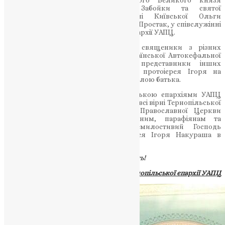
Київського Володимира в с. Забойки та святої
рівноапостольної Великої княгині Київської Ольги
митрофорний протоієрей Володимир Простак, у співслужінні
собору духовенства Тернопільської єпархії УАПЦ.
Віддати шану покійному прибули священики з різних
деканатів Тернопільської єпархії Української Автокефальної
Православної Церкви, а також представники інших
християнських конфесій. Поховали протоієрея Ігоря на
цвинтарі міста Теребовлі, поряд з могилою батька.
Керуючий Карпатською і Тернопільською єпархіями УАПЦ
єпископ Віктор (Бедь), духовенство та всі вірні Тернопільської
єпархії Української Автокефальної Православної Церкви
висловлюють щирі співчуття рідним, парафіянам та
близьким померлого. Нехай Всемилостивий Господь
упокоїть душу спочилого протоієрея Ігоря Накураша в
оселях праведних.
Вічна йому пам’ять!
Прес-служба Тернопільської єпархії УАПЦ