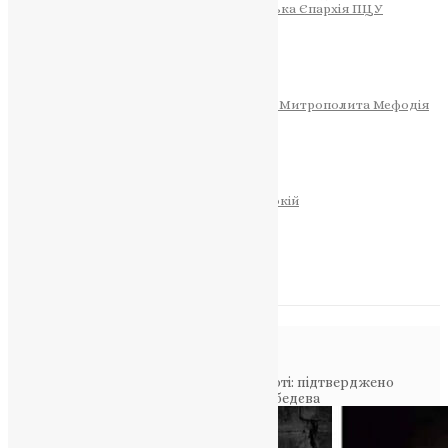
Тернопільсько-Теребовлянська Єпархія ПЦУ
СОБОР РІЗДВА ХРИСТОВОГО
Розклад Богослужінь
Тернопільська Матір Божа
Святині
МИТРОПОЛИТ МЕФОДІЙ
Фонд Пам’яті Блаженнішого Митрополита Мефодія
Історія
ЦЕРКОВНИЙ КАЛЕНДАР
МОЛИТВА
Молитви
ОНЛАЙН ПОСЛУГИ
Записки за здоров’я та за упокій
Запалити свічку
НОВИНИ
Повідомлення в блозі
Головна
>
Фото
>
Чортківщина у скорботі: підтверджено
загибель захисника України Віталія Лебедєва