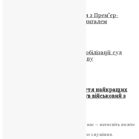
Новини
,
Фото
Митрополит Епіфаній зустрівся з Прем’єр-
міністром України Денисом Шмигалем
News
,
3 роки тому
1 хв
читати
Новини
,
Фото
Справа про перешкоджання мобілізації: суд
обрав запобіжний захід єпископу
News
,
5 місяців тому
2 хв
читати
Новини
,
Фото
Війна продовжує забирати життя найкращих
синів України: на фронті загинув військовий з
Тернопільщини
UAPC
,
4 роки тому
1 хв
читати
Якщо маєте можливість, підтримайте нас — натисніть нижче
«Пожертва».
Ваша допомога зміцнює наше служіння.