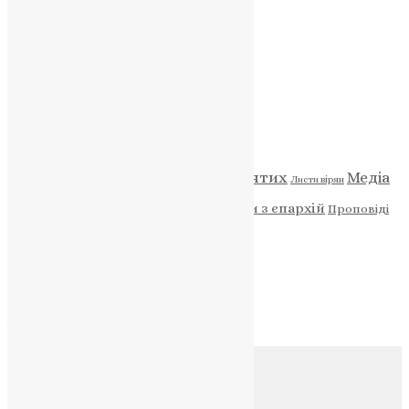
ПОЖЕРТВА
НАШ ТЕЛЕГРАМ
Категорії
Відео
ENG - News
Житія святих
Медіа
Діти
Листи вірян
Новини
Молитва
Новини з єпархій
Проповіді
Фото
Свята
Архів
Архів
Соц.медіа
Контакти