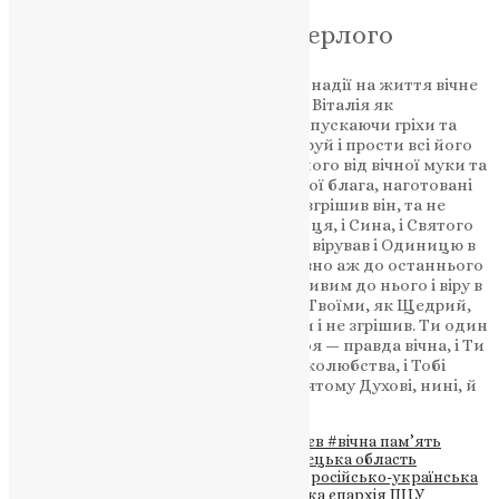
Молитва за всякого померлого
Пом’яни, Господи, Боже наш, у вірі й надії на життя вічне
спочилого раба Твого, брата нашого Віталія як
Милосердний і Людинолюбний, відпускаючи гріхи та
згладжуючи неправди, полегши, даруй і прости всі його
провини вільні й невільні, визволи його від вічної муки та
вогню геєнського і дай йому вічні Твої блага, наготовані
для тих, що люблять Тебе. Коли ж і згрішив він, та не
відступив від Тебе і безсумнівно в Отця, і Сина, і Святого
Духа, Бога, Тебе, в Трійці славимого, вірував і Одиницю в
Трійці і Трійцю в Одиниці православно аж до останнього
свого подиху визнавав. Будь милостивим до нього і віру в
Тебе замість діл прийми і з святими Твоїми, як Щедрий,
упокой: нема бо чоловіка, що жив би і не згрішив. Ти один
тільки без усякого гріха, і правда Твоя — правда вічна, і Ти
один Бог милости і щедрот, і чоловіколюбства, і Тобі
славу возсилаємо, Отцю, і Сину, і Святому Духові, нині, й
повсякчас, і на віки віків. Амінь.
Теги
#безвісти зниклий
#Віталій Лебедєв
#вічна пам’ять
герою
#втрата громади
#Дальнє
#Донецька область
#загибель воїна
#полеглий захисник
#російсько-українська
війна
#старший сержант
#Тернопільська єпархія ПЦУ