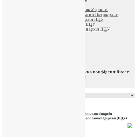
Патріархія ПЦУ (УАПЦ)
Офіційна сторінка – Помісна Церква України
Вселенський Константинопольський Патріархат
Тернопільсько-Кременецька єпархія ПЦУ
Тернопільсько-Бучацька єпархія ПЦУ
Тернопільсько-Теребовлянська єпархія ПЦУ
Щедрик – Церковна Лавка
ПОЖЕРТВА
НАШ ТЕЛЕГРАМ
© 2015-2026 Всі права захищені.
Політика конфіденційності
файлів та Cookie
Powered by
Translate