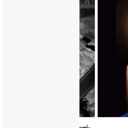
Новини
,
Фото
Чортківщина у скорботі: