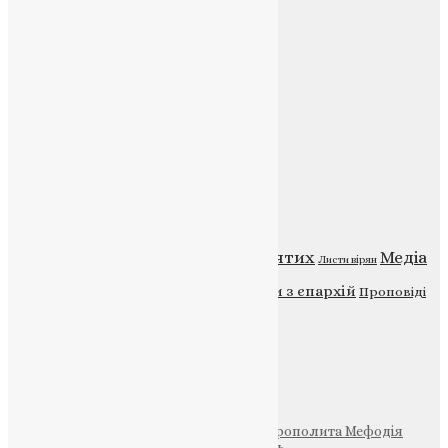
E-mail:
info@uapc.te.ua
Веб-сайт:
https://uapc.te.ua
Головна
Контакти
Публічна оферта
Категорії
Відео
ENG - News
Житія святих
Медіа
Діти
Листи вірян
Новини
Молитва
Новини з єпархій
Проповіді
Фото
Свята
Інші
Фонд Пам’яті Блаженнішого Митрополита Мефодія
Парафія Святих Жон-Мироносиць