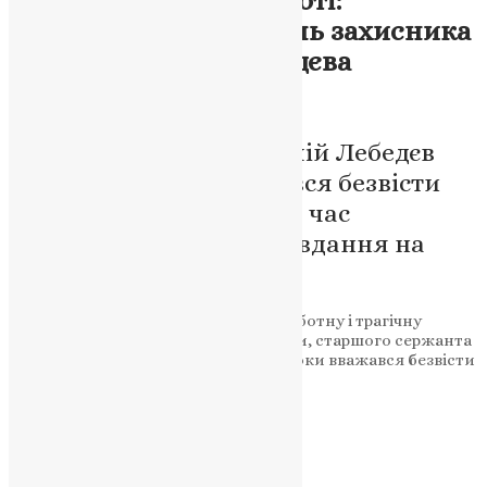
підтверджено загибель захисника
України Віталія Лебедєва
News
,
3 місяці тому
2 хв
читати
Старший сержант Віталій Лебедєв
майже два роки вважався безвісти
зниклим. Воїн поліг під час
виконання бойового завдання на
Донеччині
Чортківська громада отримала скорботну і трагічну
звістку про втрату захисника України, старшого сержанта
Віталія Лебедєва, який майже два роки вважався безвісти
зниклим.
Підтримати молитву