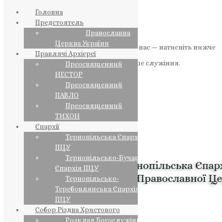
Головна
Предстоятель
Православна
Церква України
Якщо маєте можливість, підтримайте нас — натисніть нижче
Правлячі Архієреї
«Пожертва».
Ваша допомога зміцнює наше служіння.
Преосвященний
НЕСТОР
ПОЖЕРТВА
Преосвященний
ПАВЛО
НАШ ТЕЛЕГРАМ
Преосвященний
ТИХОН
Єпархії
Тернопільська Єпархія
ПЦУ
Тернопільсько-Бучацька
Єпархія ПЦУ
Тернопільсько-
Теребовлянська Єпархія
ПЦУ
Собор Різдва Христового
Розклад Богослужінь