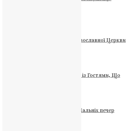
#Чортків
#Чортківська громада
Схожі записи
Відео
,
Новини
Звернення Предстоятеля Православної Церкви
України (відео)
News
,
3 роки тому
2 хв
читати
Новини
,
Фото
Зустріч Митрополита Епіфанія із Гостями, Що
Віддали Життя за Україну
News
,
3 роки тому
1 хв
читати
Новини
,
Фото
Молитва за Україну у святині Дальніх печер
Києво-Печерської Лаври
News
,
11 місяців тому
1 хв
читати