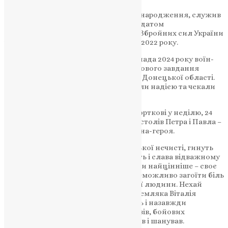
Лебедєв Віталій Петрович, 1971 року народження, служив
старшим сержантом, стрільцем-солдатом
механізованого батальйону. До лав Збройних сил України
чортків’янина мобілізували у червні 2022 року.
На жаль, стало відомо, що 25 листопада 2024 року воїн-
земляк поліг під час виконання бойового завдання
поблизу населеного пункту Дальнє Донецької області.
Майже два роки рідні та близькі жили надією та чекали
на звістку про його повернення.
Віталія Лебедєва зустрічатимуть у Чорткові у неділю, 24
травня, о 13:00. Собор Верховних Апостолів Петра і Павла –
саме тут відбудеться зустріч тіла воїна-героя.
Захищаючи Батьківщину від російської нечисті, гинуть
найкращі сини України. Вічна пам’ять і слава відважному
Воїну, який поклав на вівтар Вітчизни найцінніше – своє
життя! Важко знайти слова втіхи, неможливо загоїти біль
та гіркоту від втрати рідної, близької людини. Нехай
добрий, світлий спомин про воїна-земляка Віталія
Лебедєва стане сильнішим за смерть і назавжди
залишиться у пам’яті близьких, друзів, бойових
побратимів, усіх хто знав його, любив і шанував.