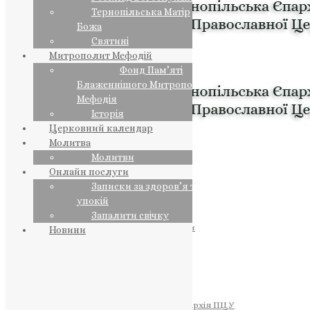
Тернопільська Матір
Божа
Святині
Митрополит Мефодій
Фонд Пам’яті
Блаженнішого Митрополита
Мефодія
Історія
Церковний календар
Молитва
Молитви
Онлайн послуги
Записки за здоров’я та за
упокій
Запалити свічку
ПРЕДСТОЯТЕЛЬ
Православна Церква України
Новини
ПРАВЛЯЧІ АРХІЄРЕЇ
Преосвященний НЕСТОР
Преосвященний ПАВЛО
Преосвященний ТИХОН
ЄПАРХІЇ
Тернопільська Єпархія ПЦУ
Тернопільсько-Бучацька Єпархія ПЦУ