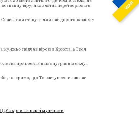
мують до міста Сантьяго-де-Компостела, де
WAR
у вогненну віру, яка здатна перетворювати
о Спасителя стануть для нас дороговказом у
а мужньо свідчив вірою в Христа, а Твоя
 молитва приносять нам внутрішню силу і
би, та віримо, що Ти заступаєшся за нас
 ПЦУ
#християнські мученики