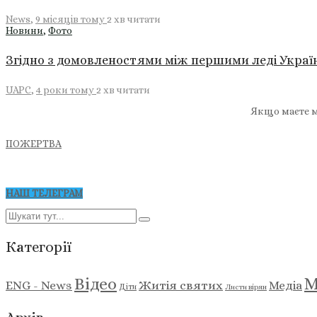
News
,
9 місяців тому
2 хв
читати
Новини
,
Фото
Згідно з домовленостями між першими леді Укра
UAPC
,
4 роки тому
2 хв
читати
Якщо маєте м
ПОЖЕРТВА
НАШ ТЕЛЕГРАМ
Категорії
М
Відео
ENG - News
Житія святих
Медіа
Діти
Листи вірян