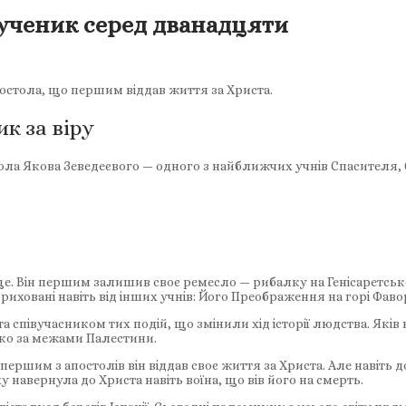
мученик серед дванадцяти
остола, що першим віддав життя за Христа.
к за віру
ла Якова Зеведеєвого — одного з найближчих учнів Спасителя, б
це. Він першим залишив своє ремесло — рибалку на Генісаретськ
риховані навіть від інших учнів: Його Преображення на горі Фав
та співучасником тих подій, що змінили хід історії людства. Яків 
ко за межами Палестини.
им з апостолів він віддав своє життя за Христа. Але навіть до
 навернула до Христа навіть воїна, що вів його на смерть.