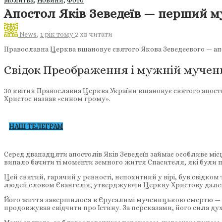
Апостол Яків Зеведеїв — перший 
News
,
1 рік тому
2 хв
читати
Православна Церква вшановує святого Якова Зеведеєвого — ап
Свідок Преображення і мужній мучени
30 квітня Православна Церква України вшановує святого апосто
Христос назвав «сином грому».
НАШ ТЕЛЕГРАМ
Серед дванадцяти апостолів Яків Зеведеїв займає особливе міс
випало бачити ті моменти земного життя Спасителя, які були п
Цей святий, гарячий у ревності, непохитний у вірі, був свідком 
людей словом Євангелія, утверджуючи Церкву Христову дале
Його життя завершилося в Єрусалимі мученицькою смертю — перш
продовжував свідчити про Істину. За переказами, його сила духу