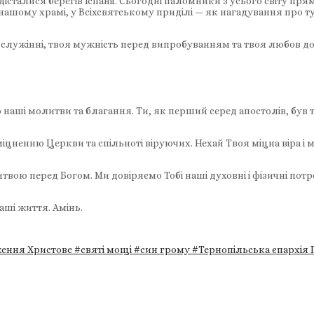
сталися берегів Іспанії. Сьогодні паломники з усього світу пря
нашому храмі, у Всіхсвятському приділі — як нагадування про т
 у служінні, твоя мужність перед випробуванням та твоя любов д
наші молитви та благання. Ти, як перший серед апостолів, був т
іцненню Церкви та спільноті віруючих. Нехай Твоя міцна віра і
вою перед Богом. Ми довіряємо Тобі наші духовні і фізичні потре
аші життя. Амінь.
ення Христове
#святі мощі
#син грому
#Тернопільська єпархія