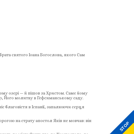
рата святого Іоана Богослова, якого Сам
ому озері — й пішов за Христом. Саме йому
ор, Його молитву в Гефсиманському саду.
ніс благовістя в Іспанії, запалюючи серця
рогою на страту апостол Яків не мовчав: він
STOP