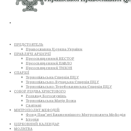
ПРЕДСТОЯТЕЛЬ
Православна Церква України
ПРАВЛЯЧІ АРХІЄРЕЇ
Преосвященний НЕСТОР
Преосвященний ПАВЛО
Преосвященний ТИХОН
ЄПАРХІЇ
Тернопільська Єпархія ПЦУ
Тернопільсько-Бучацька Єпархія ПЦУ
Тернопільсько-Теребовлянська Єпархія ПЦУ
СОБОР РІЗДВА ХРИСТОВОГО
Розклад Богослужінь
Тернопільська Матір Божа
Святині
МИТРОПОЛИТ МЕФОДІЙ
Фонд Пам’яті Блаженнішого Митрополита Мефодія
Історія
ЦЕРКОВНИЙ КАЛЕНДАР
МОЛИТВА