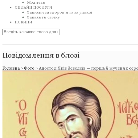
Молитви
ОНЛАЙН ПОСЛУГИ
Записки за здоров’я та за упокій
Запалити свічку
НОВИНИ
Повідомлення в блозі
Головна
>
Фото
>
Апостол Яків Зеведеїв — перший мученик сер