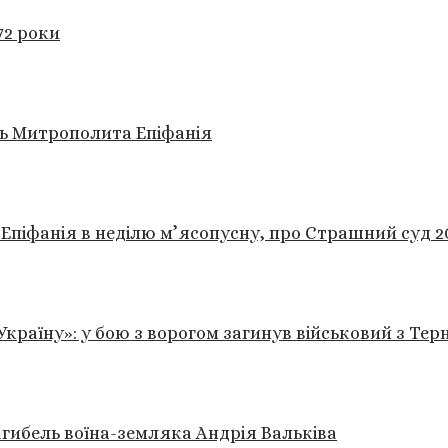
72 роки
дь Митрополита Епіфанія
 Епіфанія в неділю м’ясопусну, про Страшний суд 20
 Україну»: у бою з ворогом загинув військовий з Те
агибель воїна-земляка Андрія Вальківа