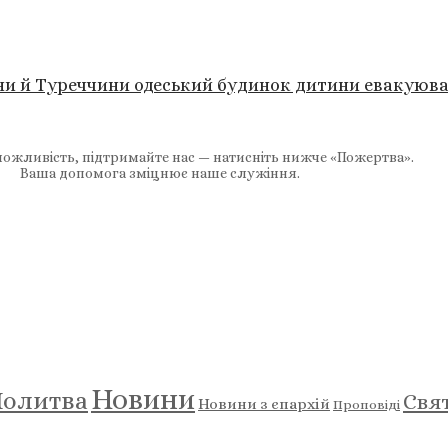
їни й Туреччини одеський будинок дитини евакуюв
ожливість, підтримайте нас — натисніть нижче «Пожертва».
Ваша допомога зміцнює наше служіння.
Новини
олитва
Свя
Новини з єпархій
Проповіді