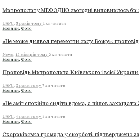
Митрополиту МЕФОДІЮ сьогодні виповнилось би 
UAPC
,
5 років тому
1 хв
читати
Новини
,
Фото
«Не може диявол перемогти силу Божу»: пропові
News
,
12 місяців тому
2 хв
читати
Новини
,
Фото
Проповідь Митрополита Київського і всієї України
UAPC
,
3 роки тому
7 хв
читати
Новини
,
Фото
«Не зміг спокійно сидіти вдома, а пішов захищати
UAPC
,
4 роки тому
1 хв
читати
Новини
,
Фото
Скориківська громада у скорботі: підтверджено з