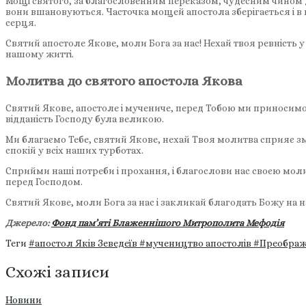
Мощі святого, за благословенним переказом, чудесним чином ді
вони вшановуються. Часточка мощей апостола зберігається і в 
серця.
Святий апостоле Якове, моли Бога за нас! Нехай твоя ревність
нашому житті.
Молитва до святого апостола Якова
Святий Якове, апостоле і мучениче, перед Тобою ми приносимо 
відданість Господу була великою.
Ми благаємо Тебе, святий Якове, нехай Твоя молитва сприяє зм
спокій у всіх наших турботах.
Сприйми наші потреби і прохання, і благослови нас своєю молит
перед Господом.
Святий Якове, моли Бога за нас і закликай благодать Божу на н
Джерело:
Фонд пам’яті Блаженнішого Митрополита Мефодія
Теги
#апостол Яків Зеведеїв
#мучеництво апостолів
#Преображ
Схожі записи
Новини