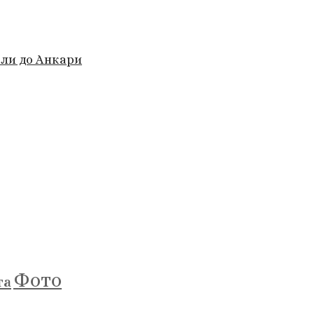
али до Анкари
Фото
та