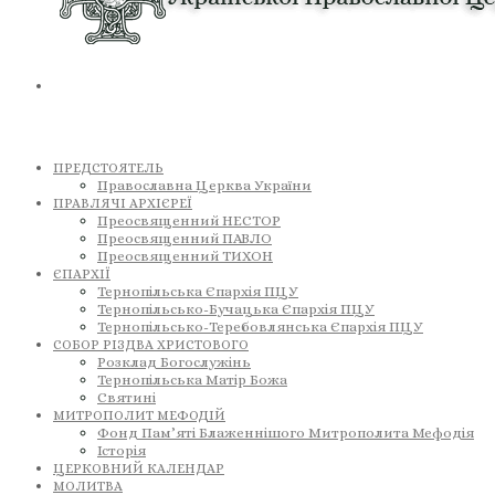
ПРЕДСТОЯТЕЛЬ
Православна Церква України
ПРАВЛЯЧІ АРХІЄРЕЇ
Преосвященний НЕСТОР
Преосвященний ПАВЛО
Преосвященний ТИХОН
ЄПАРХІЇ
Тернопільська Єпархія ПЦУ
Тернопільсько-Бучацька Єпархія ПЦУ
Тернопільсько-Теребовлянська Єпархія ПЦУ
СОБОР РІЗДВА ХРИСТОВОГО
Розклад Богослужінь
Тернопільська Матір Божа
Святині
МИТРОПОЛИТ МЕФОДІЙ
Фонд Пам’яті Блаженнішого Митрополита Мефодія
Історія
ЦЕРКОВНИЙ КАЛЕНДАР
МОЛИТВА