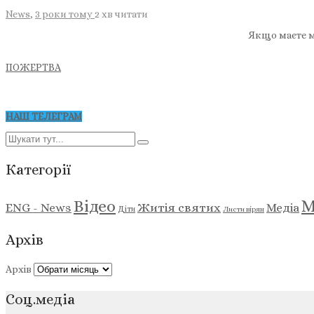
News
,
3 роки тому
2 хв
читати
Якщо маєте м
ПОЖЕРТВА
НАШ ТЕЛЕГРАМ
Категорії
М
Відео
ENG - News
Житія святих
Медіа
Діти
Листи вірян
Архів
Архів
Соц.медіа