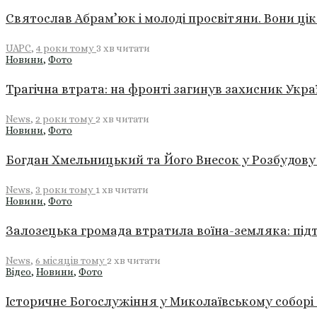
Святослав Абрам’юк і молоді просвітяни. Вони ціка
UAPC
,
4 роки тому
3 хв
читати
Новини
,
Фото
Трагічна втрата: на фронті загинув захисник Укра
News
,
2 роки тому
2 хв
читати
Новини
,
Фото
Богдан Хмельницький та Його Внесок у Розбудов
News
,
3 роки тому
1 хв
читати
Новини
,
Фото
Залозецька громада втратила воїна-земляка: пі
News
,
6 місяців тому
2 хв
читати
Відео
,
Новини
,
Фото
Історичне Богослужіння у Миколаївському собор