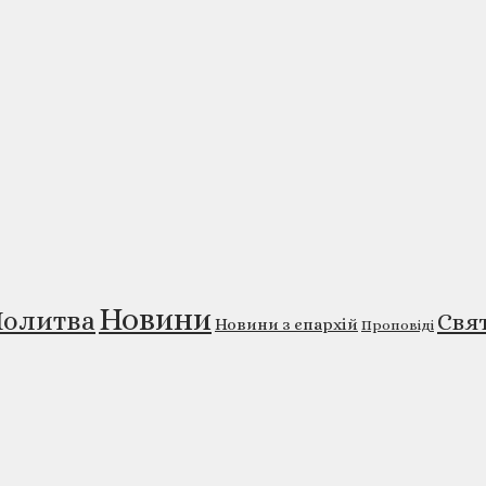
Новини
олитва
Свя
Новини з єпархій
Проповіді