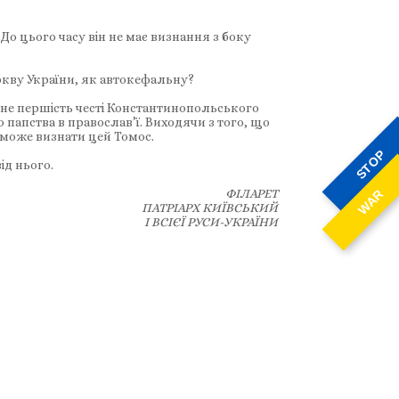
До цього часу він не має визнання з боку
ркву України, як автокефальну?
 не першість честі Константинопольського
о папства в православ’ї. Виходячи з того, що
може визнати цей Томос.
STOP
ід нього.
ФІЛАРЕТ
WAR
ПАТРІАРХ КИЇВСЬКИЙ
І ВСІЄЇ РУСИ-УКРАЇНИ