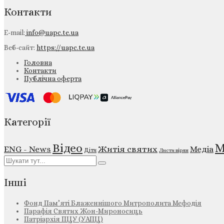
Контакти
E-mail:
info@uapc.te.ua
Веб-сайт:
https://uapc.te.ua
Головна
Контакти
Публічна оферта
Категорії
М
Відео
ENG - News
Житія святих
Медіа
Діти
Листи вірян
Інші
Фонд Пам’яті Блаженнішого Митрополита Мефодія
Парафія Святих Жон-Мироносиць
Патріархія ПЦУ (УАПЦ)