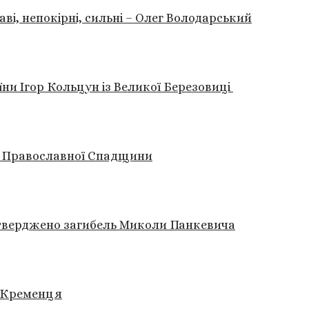
ві, непокірні, сильні – Олег Володарський
їни Ігор Кольцун із Великої Березовиці
у Православної Спадщини
дтверджено загибель Миколи Панкевича
і Кременця