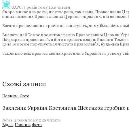
UAPC
,
6 років тому
1 хв
читати
Скоро минає два роки, як утворена, так звана, Православна Це
інших помісних Православних Церков, окрім тих, які визнали й
Багато православних християн запитують, чому більшість пом
Визнати цей Томос про автокефалію Православної Церкви Украї
Патріарха в православ’ї, а його першість влади. Визнати Томос в
цим Томосом порушується чистота православ’я, будь-яка Прав
Закликаю всіх православних християн в Україні та в усьому світі
Схожі записи
Новини
,
Фото
Захисник України Костянтин Шестаков героїчно п
News
,
2 роки тому
2 хв
читати
Відео
,
Новини
,
Фото