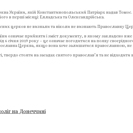
рква України, якій Константинопольський Патріарх надав Томос. 
ого в перші місяці: Елладська та Олександрійська.
існих церков не визнали та ніколи не визнають Православну Це
ни означає прийняти і зміст документу, в якому закладено вже
ід 6 січня 2019 року – це означає погодитися на появу своєрідног
ославна Церква, якщо вона хоче залишатися православною, не 
, твердо стояти на засадах святого православ’я та не відходити в
оліг на Донеччині