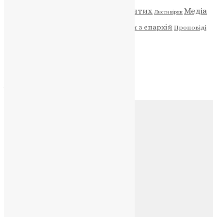
Відео
ENG - News
Житія святих
Медіа
Діти
Листи вірян
Новини
Молитва
Новини з єпархій
Проповіді
Фото
Свята
Архів
Архів
Соц.медіа
Контакти
E-mail:
info@uapc.te.ua
Веб-сайт:
https://uapc.te.ua
Головна
Контакти
Публічна оферта