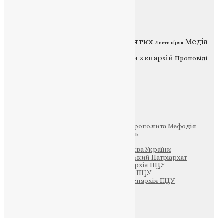
Категорії
Відео
ENG - News
Житія святих
Медіа
Діти
Листи вірян
Новини
Молитва
Новини з єпархій
Проповіді
Фото
Свята
Інші
Фонд Пам’яті Блаженнішого Митрополита Мефодія
Парафія Святих Жон-Мироносиць
Патріархія ПЦУ (УАПЦ)
Офіційна сторінка – Помісна Церква України
Вселенський Константинопольський Патріархат
Тернопільсько-Кременецька єпархія ПЦУ
Тернопільсько-Бучацька єпархія ПЦУ
Тернопільсько-Теребовлянська єпархія ПЦУ
Щедрик – Церковна Лавка
ПОЖЕРТВА