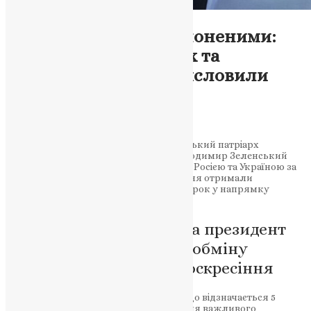
Новини
,
Фото
Заклик до обміну полоненими:
Вселенський патріарх та
президент України висловили
підтримку
News
,
2 роки тому
2 хв
читати
У світле Воскресіння Христове Вселенський патріарх
Варфоломій та президент України Володимир Зеленський
закликали до обміну полоненими між Росією та Україною за
принципом «всіх на всіх». Їхні звернення отримали
підтримку та визнання як важливий крок у напрямку
мирного вирішення конфлікту.
Вселенський патріарх та президент
України закликають до обміну
полоненими у світле Воскресіння
Велике світле Воскресіння Христове, що відзначається 5
травня цього року, стало приводом для важливого