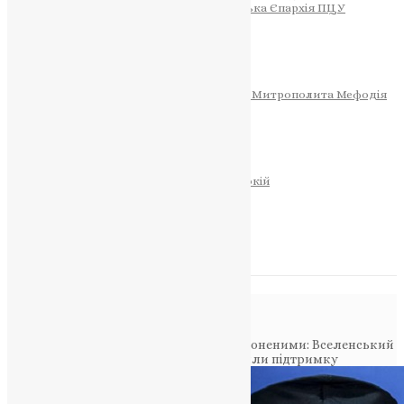
Тернопільсько-Теребовлянська Єпархія ПЦУ
СОБОР РІЗДВА ХРИСТОВОГО
Розклад Богослужінь
Тернопільська Матір Божа
Святині
МИТРОПОЛИТ МЕФОДІЙ
Фонд Пам’яті Блаженнішого Митрополита Мефодія
Історія
ЦЕРКОВНИЙ КАЛЕНДАР
МОЛИТВА
Молитви
ОНЛАЙН ПОСЛУГИ
Записки за здоров’я та за упокій
Запалити свічку
НОВИНИ
Повідомлення в блозі
Головна
>
Фото
>
Заклик до обміну полоненими: Вселенський
патріарх та президент України висловили підтримку