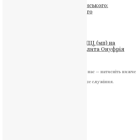
Проповідь прот. Романа Будзинського:
Вшанування Хреста Господнього
News
,
3 роки тому
2 хв
читати
Новини
,
Фото
СБУ перевірила приміщення УПЦ (мп) на
Буковинській вотчині митрополита Онуфрія
UAPC
,
4 роки тому
2 хв
читати
Якщо маєте можливість, підтримайте нас — натисніть нижче
«Пожертва».
Ваша допомога зміцнює наше служіння.
ПОЖЕРТВА
НАШ ТЕЛЕГРАМ
Категорії