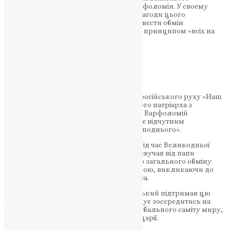
звернення Вселенського патріарха Варфоломія. У своєму
зверненні до світової громадськості з нагоди цього
святкового дня патріарх закликав провести обмін
полоненими між Росією та Україною за принципом «всіх на
всіх».
НАШ ТЕЛЕГРАМ
Ця ініціатива отримала підтримку від російського руху «Наш
выход», який звернувся до Вселенського патріарха з
проханням підтримати обмін. Патріарх Варфоломій
відзначив, що такий обмін був би «дуже відчутним
підтвердженням сили Воскресіння Господнього».
Цей заклик не є винятковим. Раніше, під час Великодньої
промови 31 березня, подібний заклик звучав від папи
Римського Франциска. Він закликав до загального обміну
усіма полоненими між Росією та Україною, викликаючи до
пошани принципів міжнародного права.
Президент України Володимир Зеленський підтримав цю
ініціативу та зазначив, що Україна планує зосередитись на
питанні обміну полоненими під час Глобального саміту миру,
запланованого на 15–16 червня у Швейцарії.