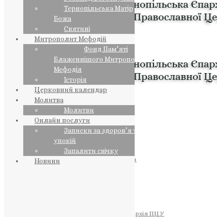
Тернопільська Матір
Божа
Святині
Митрополит Мефодій
Фонд Пам’яті
Блаженнішого Митрополита
Мефодія
Історія
Церковний календар
Молитва
Молитви
Онлайн послуги
Записки за здоров’я та за
упокій
Запалити свічку
ПРЕДСТОЯТЕЛЬ
Православна Церква України
Новини
ПРАВЛЯЧІ АРХІЄРЕЇ
Преосвященний НЕСТОР
Преосвященний ПАВЛО
Преосвященний ТИХОН
ЄПАРХІЇ
Тернопільська Єпархія ПЦУ
Тернопільсько-Бучацька Єпархія ПЦУ