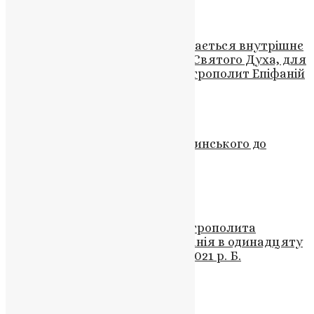
News
,
3 роки тому
2 хв
читати
Новини
В день П’ятидесятниці відкривається внутрішнє
явлення Боже, через Іпостась Святого Духа, для
кожної віруючої людини, – Митрополит Епіфаній
News
,
3 роки тому
5 хв
читати
Новини
Слово протоієрея Романа Будзинського до
православної громади
UAPC
,
5 років тому
2 хв
читати
Новини
Проповідь Блаженнійшого Митрополита
Київського і всієї України Епіфанія в одинадцяту
неділю після П’ятидесятниці 2021 р. Б.
UAPC
,
5 років тому
7 хв
читати
Новини