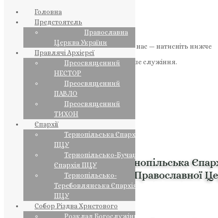
Головна
Предстоятель
Православна
Церква України
Якщо маєте можливість, підтримайте нас — натисніть нижче
Правлячі Архієреї
«Пожертва».
Ваша допомога зміцнює наше служіння.
Преосвященний
НЕСТОР
ПОЖЕРТВА
Преосвященний
ПАВЛО
НАШ ТЕЛЕГРАМ
Преосвященний
ТИХОН
Єпархії
Тернопільська Єпархія
ПЦУ
Тернопільсько-Бучацька
Єпархія ПЦУ
Тернопільсько-
Теребовлянська Єпархія
ПЦУ
Собор Різдва Христового
Розклад Богослужінь