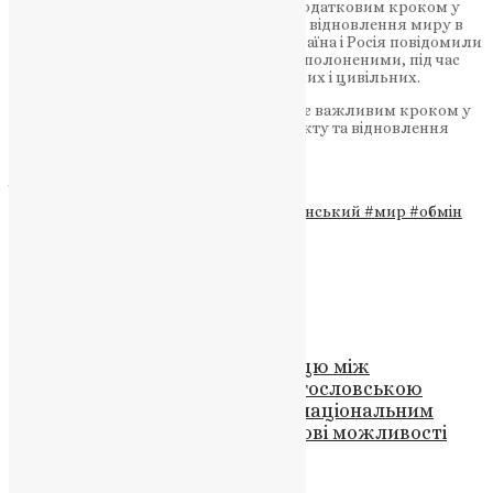
Цей заклик до обміну полоненими є додатковим кроком у
напрямку врегулювання конфлікту та відновлення миру в
регіоні. Варто зазначити, що 3 січня Україна і Росія повідомили
про перший за півроку великий обмін полоненими, під час
якого Київ зміг повернути 230 військових і цивільних.
Цей заклик до обміну полоненими стає важливим кроком у
напрямку мирного вирішення конфлікту та відновлення
стабільності на території України.
ДЖЕРЕЛО
Теги
#Варфоломій
#воскресіння
#Зеленський
#мир
#обмін
полоненими
#ПЦУ
#Україна
Схожі записи
Новини
,
Фото
Підписано договір про співпрацю між
Волинською православною богословською
академією та Тернопільським національним
педагогічним університетом: нові можливості
для науки в Україні