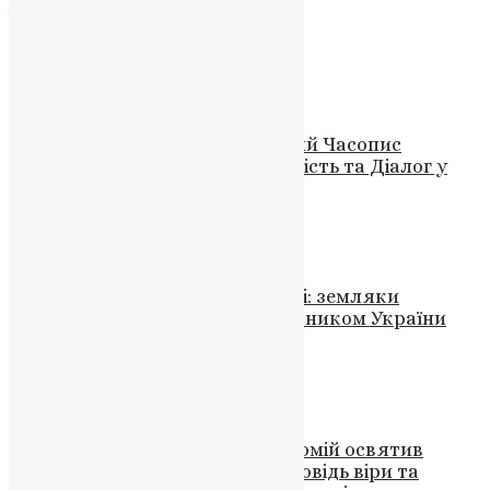
Джерело:
Пресслужба ПЦУ
Схожі записи
Новини
,
Фото
Новий Науково-Публіцистичний Часопис
«Церква і суспільство»: Духовність та Діалог у
Сучасному Світі
News
,
3 роки тому
2 хв
читати
Новини
,
Фото
Скалатська громада у скорботі: земляки
прощаються із загиблим захисником України
Романом Барановським
News
,
10 місяців тому
2 хв
читати
Новини
,
Фото
Вселенський Патріарх Варфоломій освятив
оновлену церкву у Валіносі: Сповідь віри та