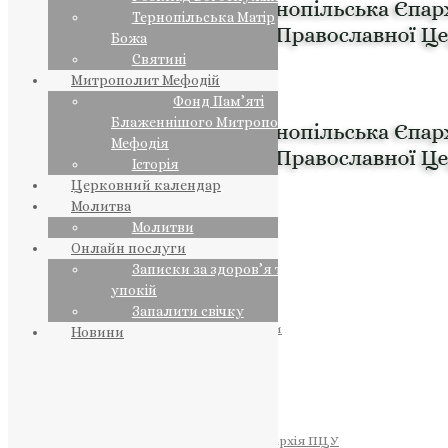
Тернопільська Матір
Божа
Святині
Митрополит Мефодій
Фонд Пам’яті
Блаженнішого Митрополита
Мефодія
Історія
Церковний календар
Молитва
Молитви
Онлайн послуги
Записки за здоров’я та за
упокій
Запалити свічку
ПРЕДСТОЯТЕЛЬ
Православна Церква України
Новини
ПРАВЛЯЧІ АРХІЄРЕЇ
Преосвященний НЕСТОР
Преосвященний ПАВЛО
Преосвященний ТИХОН
ЄПАРХІЇ
Тернопільська Єпархія ПЦУ
Тернопільсько-Бучацька Єпархія ПЦУ