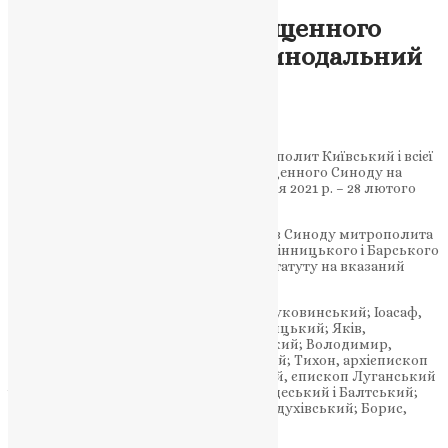
Новини
Визначено склад Священного
Синоду на зимовий синодальний
період 2021 р.
UAPC
,
5 років тому
1 хв
читати
1 вересня 2021 р. Блаженнійший Митрополит Київський і всієї
України Епіфаній визначив склад Священного Синоду на
зимовий синодальний період (1 вересня 2021 р. – 28 лютого
2022 р.)
Окрім Головуючого та постійних членів Синоду митрополита
Львівського Макарія та митрополита Вінницького і Барського
Симеона, відповідно до п. 1 розділу V Статуту на вказаний
період членами Синоду є:
Данило, митрополит Чернівецький і Буковинський; Іоасаф,
митрополит Івано-Франківський і Галицький; Яків,
архієпископ Дрогобицький і Самбірський; Володимир,
архієпископ Житомирський і Поліський; Тихон, архієпископ
Тернопільський і Бучацький; Лаврентій, єпископ Луганський
і Старобільський; Афанасій, єпископ Одеський і Балтський;
Митрофан, єпископ Харківський і Богодухівський; Борис,
єпископ Херсонський і Каховський.