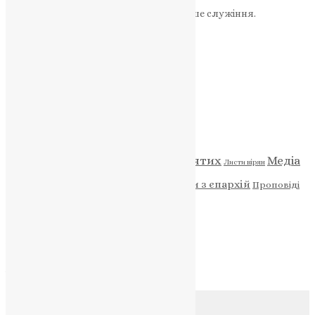
«Пожертва».
Ваша допомога зміцнює наше служіння.
ПОЖЕРТВА
НАШ ТЕЛЕГРАМ
Категорії
Відео
ENG - News
Житія святих
Медіа
Діти
Листи вірян
Новини
Молитва
Новини з єпархій
Проповіді
Фото
Свята
Архів
Архів
Соц.медіа