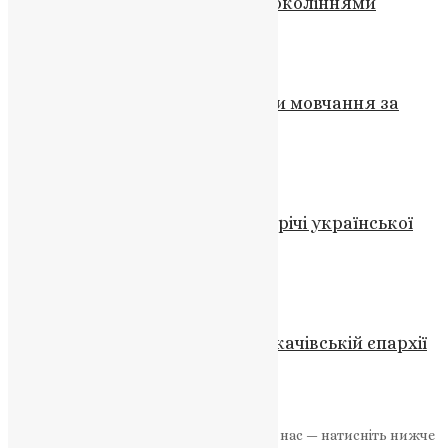
обов’язок перед майбутніми поколіннями
News
,
3 роки тому
4 хв
читати
Молитва
,
Новини
,
Фото
Молитва для щоденної хвилини мовчання за
загиблими
UAPC
,
4 роки тому
1 хв
читати
Новини
,
Фото
Берлін підтримує Україну: зустрічі української
делегації у Німеччині
News
,
1 місяць тому
2 хв
читати
Новини
,
Фото
СБУ проводить перевірки в Мукачівській єпархії
УПЦ (МП)
UAPC
,
4 роки тому
2 хв
читати
Якщо маєте можливість, підтримайте нас — натисніть нижче