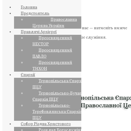
Головна
Предстоятель
Православна
Церква України
Якщо маєте можливість, підтримайте нас — натисніть нижче
Правлячі Архієреї
«Пожертва».
Ваша допомога зміцнює наше служіння.
Преосвященний
НЕСТОР
ПОЖЕРТВА
Преосвященний
ПАВЛО
НАШ ТЕЛЕГРАМ
Преосвященний
ТИХОН
Єпархії
Тернопільська Єпархія
ПЦУ
Тернопільсько-Бучацька
Єпархія ПЦУ
Тернопільсько-
Теребовлянська Єпархія
ПЦУ
Собор Різдва Христового
Розклад Богослужінь