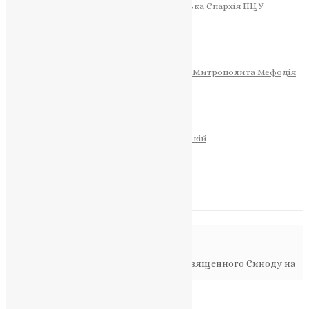
Тернопільсько-Теребовлянська Єпархія ПЦУ
СОБОР РІЗДВА ХРИСТОВОГО
Розклад Богослужінь
Тернопільська Матір Божа
Святині
МИТРОПОЛИТ МЕФОДІЙ
Фонд Пам’яті Блаженнішого Митрополита Мефодія
Історія
ЦЕРКОВНИЙ КАЛЕНДАР
МОЛИТВА
Молитви
ОНЛАЙН ПОСЛУГИ
Записки за здоров’я та за упокій
Запалити свічку
НОВИНИ
Повідомлення в блозі
Головна
>
Новини
>
Визначено склад Священного Синоду на
зимовий синодальний період 2021 р.