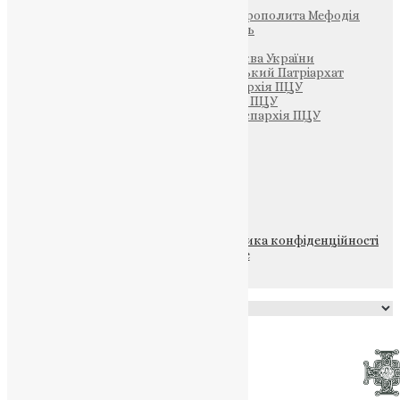
Фонд Пам’яті Блаженнішого Митрополита Мефодія
Парафія Святих Жон-Мироносиць
Патріархія ПЦУ (УАПЦ)
Офіційна сторінка – Помісна Церква України
Вселенський Константинопольський Патріархат
Тернопільсько-Кременецька єпархія ПЦУ
Тернопільсько-Бучацька єпархія ПЦУ
Тернопільсько-Теребовлянська єпархія ПЦУ
Щедрик – Церковна Лавка
ПОЖЕРТВА
НАШ ТЕЛЕГРАМ
© 2015-2026 Всі права захищені.
Політика конфіденційності
файлів та Cookie
Powered by
Translate