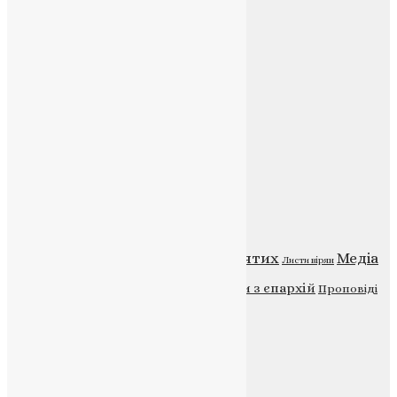
Контакти
E-mail:
info@uapc.te.ua
Веб-сайт:
https://uapc.te.ua
Головна
Контакти
Публічна оферта
Категорії
Відео
ENG - News
Житія святих
Медіа
Діти
Листи вірян
Новини
Молитва
Новини з єпархій
Проповіді
Фото
Свята
Інші