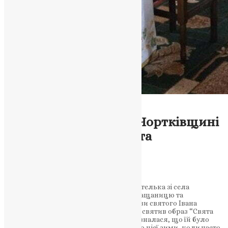
Тернопільська Єпархія
Новини
Вчителька зі села на Чортківщині
вишила плащаницю та
подарувала її храму
News
,
3 роки тому
1 хв
читати
Зі зусиллями протягом двох років вчителька зі села
Кривеньке, Ганна Стецька, вишила плащаницю та
подарувала її у храм Усікновення голови святого Івана
Хрестителя. Отець Віктор Максимець освятив образ “Свята
плащаниця Ісуса Христа”. Пані Ганна зізналася, що їй було
особливо важко вишивати плащаницю цієї зими, коли часто