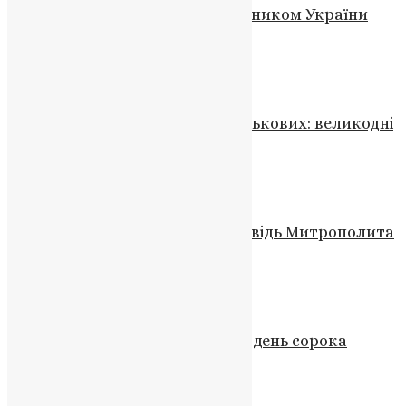
Тернопіль прощається із захисником України
Валентином Мельником
News
,
10 місяців тому
2 хв
читати
Відео
,
Новини
,
Фото
Гуманітарний вантаж для військових: великодні
смаколики та не тільки
News
,
3 роки тому
1 хв
читати
Новини
,
Фото
Віра римського сотника: проповідь Митрополита
Епіфанія у Києві
News
,
2 роки тому
5 хв
читати
Молитва
,
Новини
,
Фото
Мужність, що веде до святості: день сорока
Севастійських мучеників
News
,
5 місяців тому
3 хв
читати