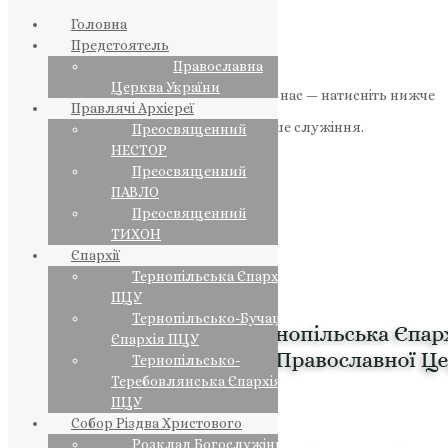
Головна
Предстоятель
Православна
Церква України
Якщо маєте можливість, підтримайте нас — натисніть нижче
Правлячі Архієреї
«Пожертва».
Ваша допомога зміцнює наше служіння.
Преосвященний
НЕСТОР
ПОЖЕРТВА
Преосвященний
ПАВЛО
НАШ ТЕЛЕГРАМ
Преосвященний
ТИХОН
Єпархії
Тернопільська Єпархія
ПЦУ
Тернопільсько-Бучацька
Єпархія ПЦУ
Тернопільсько-
Теребовлянська Єпархія
ПЦУ
Собор Різдва Христового
Розклад Богослужінь