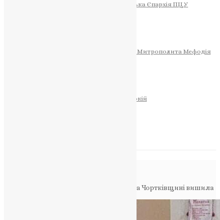
Тернопільсько-Теребовлянська Єпархія ПЦУ
СОБОР РІЗДВА ХРИСТОВОГО
Розклад Богослужінь
Тернопільська Матір Божа
Святині
МИТРОПОЛИТ МЕФОДІЙ
Фонд Пам’яті Блаженнішого Митрополита Мефодія
Історія
ЦЕРКОВНИЙ КАЛЕНДАР
МОЛИТВА
Молитви
ОНЛАЙН ПОСЛУГИ
Записки за здоров’я та за упокій
Запалити свічку
НОВИНИ
Повідомлення в блозі
Головна
>
Новини
>
Вчителька зі села на Чортківщині вишила
плащаницю та подарувала її храму