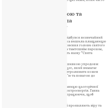
не було електроенергії.
Учителька зі сталої рукою та
великим серцем: вишила
плащаницю для храму
У селі Кривеньке, що на Чортківщині, відбувся незвичайний
подія – місцева вчителька Ганна Стецька вишила плащаницю
та вирішила подарувати її у храм Усікновення голови святого
Івана Хрестителя. Робота була освячена тамтешнім парохом,
отцем Віктором Максимецьким, і носить назву “Свята
плащаниця Ісуса Христа”.
Ганна зізналася, що працювала над вишивкою упродовж
двох років. Це довгий терпеливий процес, який вимагає
великої уваги до деталей та вміння контролювати кожен
стібок. Однак, вона зробила це з любов’ю та повагою до
традицій та цінностей своєї громади.
Особливо важко було вишивати плащаницю цьогорічної
зими, коли в селі часто вимикалась електроенергія. Ганна
довго витримувала холод та темряву, працюючи, щоб
завершити свою майстерну роботу.
Подібні ініціативи місцевих жителів, які проявляють віру та