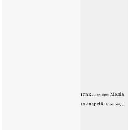
Соц.медіа
Контакти
E-mail:
info@uapc.te.ua
Веб-сайт:
https://uapc.te.ua
Головна
Контакти
Публічна оферта
Категорії
Відео
ENG - News
Житія святих
Медіа
Діти
Листи вірян
Новини
Молитва
Новини з єпархій
Проповіді
Фото
Свята