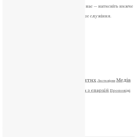
Якщо маєте можливість, підтримайте нас — натисніть нижче
«Пожертва».
Ваша допомога зміцнює наше служіння.
ПОЖЕРТВА
НАШ ТЕЛЕГРАМ
Категорії
Відео
ENG - News
Житія святих
Медіа
Діти
Листи вірян
Новини
Молитва
Новини з єпархій
Проповіді
Фото
Свята
Архів
Архів