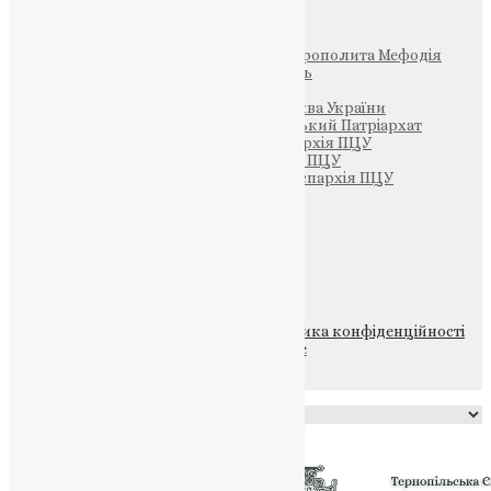
Інші
Фонд Пам’яті Блаженнішого Митрополита Мефодія
Парафія Святих Жон-Мироносиць
Патріархія ПЦУ (УАПЦ)
Офіційна сторінка – Помісна Церква України
Вселенський Константинопольський Патріархат
Тернопільсько-Кременецька єпархія ПЦУ
Тернопільсько-Бучацька єпархія ПЦУ
Тернопільсько-Теребовлянська єпархія ПЦУ
Щедрик – Церковна Лавка
ПОЖЕРТВА
НАШ ТЕЛЕГРАМ
© 2015-2026 Всі права захищені.
Політика конфіденційності
файлів та Cookie
Powered by
Translate