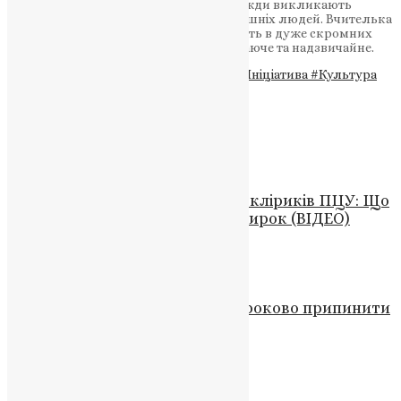
повагу до своєї культури та історії, завжди викликають
приємні відчуття в громаді та навколишніх людей. Вчителька
з Кривенького – приклад того, що навіть в дуже скромних
умовах можна створювати щось вражаюче та надзвичайне.
Теги
#вишивка
#віра
#Ганна Стецька
#Ініціатива
#Культура
#свята плащаниця
#традиції
#храм
Схожі записи
Відео
,
Новини
,
Фото
Суд “ДНР” виніс рішення щодо кліриків ПЦУ: Що
відомо про обвинувачення та вирок (ВІДЕО)
News
,
3 роки тому
1 хв
читати
Відео
,
Новини
,
Фото
Почаївська лавра: можна достроково припинити
договір оренди УПЦ МП
UAPC
,
4 роки тому
4 хв
читати
Новини
,
Фото