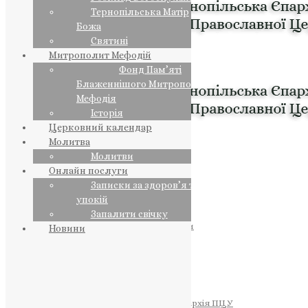
Тернопільська Матір
Божа
Святині
Митрополит Мефодій
Фонд Пам’яті
Блаженнішого Митрополита
Мефодія
Історія
Церковний календар
Молитва
Молитви
Онлайн послуги
Записки за здоров’я та за
упокій
Запалити свічку
ПРЕДСТОЯТЕЛЬ
Православна Церква України
Новини
ПРАВЛЯЧІ АРХІЄРЕЇ
Преосвященний НЕСТОР
Преосвященний ПАВЛО
Преосвященний ТИХОН
ЄПАРХІЇ
Тернопільська Єпархія ПЦУ
Тернопільсько-Бучацька Єпархія ПЦУ