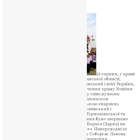
UAPC
,
11 років тому
1 хв
читати
23 серпня, у храмі
с. Чишки Пустомитівського району Львівської області,
Блаженніший Макарій Митрополит Київський і всієї України,
Предстоятель УАПЦ, здійснив чин освячення храму Успіння
Пресвятої Богородиці. Його Блаженству співслужили:
Високопреосвященніший Мстислав Архієпископ
Тернопільський, керуючий Хмельницькою єпархією;
Преосвященніший Віктор Єпископ Мукачівський і
Карпатський; духовенство Львівської ,Тернопільської та
Карпатської єпархій. Під час Богослужіння було звершено
Архієрейську хіротонію архимандрита Бориса (Харка) на
єпископа Херсонського і Миколаївського.
Напередодні 22
серпня, в Успенському Кафедральному Соборі м. Львова
після Всенічного бдіння відбувся чин наречення