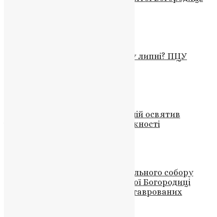
Змії на острові Кефалонія
News
,
3 роки тому
2 хв
читати
Новини
,
Свята
,
Фото
Які православні свята будуть у липні? ПЦУ
опублікувала календар
UAPC
,
4 роки тому
1 хв
читати
Новини
,
Фото
Глава ПЦУ Митрополит Епіфаній освятив
іконостас у Бучі в День Незалежності
News
,
3 роки тому
2 хв
читати
Новини
,
Фото
Вітаємо громаду Архикафедрального собору
Непорочного Зачаття Пресвятої Богородиці
УГКЦ з встановленням відреставрованих
старовинних дверей!