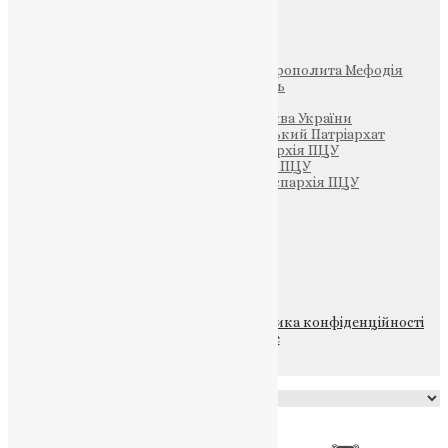
Інші
Фонд Пам’яті Блаженнішого Митрополита Мефодія
Парафія Святих Жон-Мироносиць
Патріархія ПЦУ (УАПЦ)
Офіційна сторінка – Помісна Церква України
Вселенський Константинопольський Патріархат
Тернопільсько-Кременецька єпархія ПЦУ
Тернопільсько-Бучацька єпархія ПЦУ
Тернопільсько-Теребовлянська єпархія ПЦУ
Щедрик – Церковна Лавка
ПОЖЕРТВА
НАШ ТЕЛЕГРАМ
© 2015-2026 Всі права захищені.
Політика конфіденційності
файлів та Cookie
Powered by
Translate