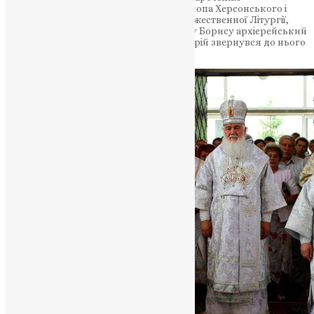
архимандрита Бориса (Харка) на Єпископа Херсонського і
Миколаївського. Після завершення Божественної Літургії,
вручаючи новопоставленому єпископу Борису архієрейський
жезл, Блаженніший Митрополит Макарій звернувся до нього
зі словами вітання та настанови.