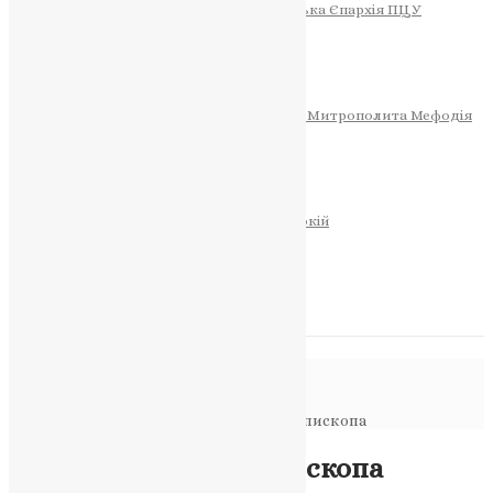
Тернопільсько-Теребовлянська Єпархія ПЦУ
СОБОР РІЗДВА ХРИСТОВОГО
Розклад Богослужінь
Тернопільська Матір Божа
Святині
МИТРОПОЛИТ МЕФОДІЙ
Фонд Пам’яті Блаженнішого Митрополита Мефодія
Історія
ЦЕРКОВНИЙ КАЛЕНДАР
МОЛИТВА
Молитви
ОНЛАЙН ПОСЛУГИ
Записки за здоров’я та за упокій
Запалити свічку
НОВИНИ
Повідомлення в блозі
Головна
>
Новини
>
УАПЦ має нового Єпископа
Новини
УАПЦ має нового Єпископа