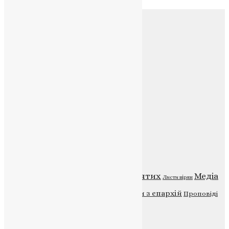
Соц.медіа
Контакти
E-mail:
info@uapc.te.ua
Веб-сайт:
https://uapc.te.ua
Головна
Контакти
Публічна оферта
Категорії
Відео
ENG - News
Житія святих
Медіа
Діти
Листи вірян
Новини
Молитва
Новини з єпархій
Проповіді
Фото
Свята