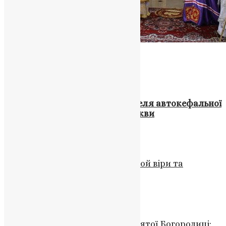
Схожі записи
Новини
,
Фото
Різдвяне послання Предстоятеля автокефальної
Української Православної Церкви
UAPC
,
4 роки тому
6 хв
читати
Молитва
,
Новини
,
Фото
Святий мученик Севастіан: герой віри та
мужності
News
,
2 роки тому
3 хв
читати
Новини
,
Фото
Таємниче свято Успіння Пресвятої Богородиці: