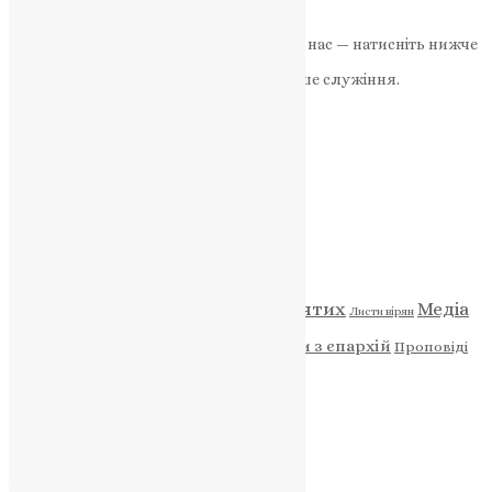
UAPC
,
4 роки тому
2 хв
читати
Якщо маєте можливість, підтримайте нас — натисніть нижче
«Пожертва».
Ваша допомога зміцнює наше служіння.
ПОЖЕРТВА
НАШ ТЕЛЕГРАМ
Категорії
Відео
ENG - News
Житія святих
Медіа
Діти
Листи вірян
Новини
Молитва
Новини з єпархій
Проповіді
Фото
Свята
Архів
Архів