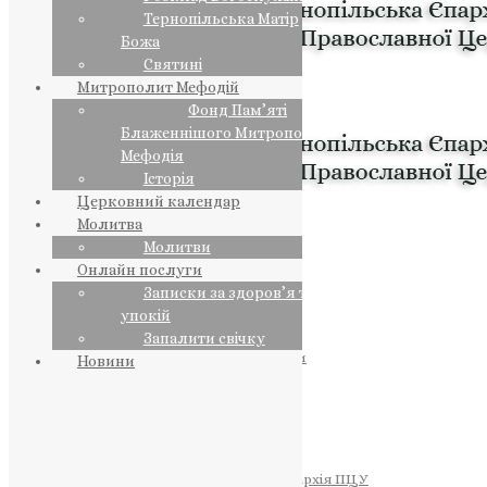
Тернопільська Матір
Божа
Святині
Митрополит Мефодій
Фонд Пам’яті
Блаженнішого Митрополита
Мефодія
Історія
Церковний календар
Молитва
Молитви
Онлайн послуги
Записки за здоров’я та за
упокій
Запалити свічку
ПРЕДСТОЯТЕЛЬ
Православна Церква України
Новини
ПРАВЛЯЧІ АРХІЄРЕЇ
Преосвященний НЕСТОР
Преосвященний ПАВЛО
Преосвященний ТИХОН
ЄПАРХІЇ
Тернопільська Єпархія ПЦУ
Тернопільсько-Бучацька Єпархія ПЦУ