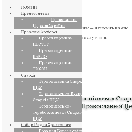
Головна
Предстоятель
Православна
Церква України
Якщо маєте можливість, підтримайте нас — натисніть нижче
Правлячі Архієреї
«Пожертва».
Ваша допомога зміцнює наше служіння.
Преосвященний
НЕСТОР
ПОЖЕРТВА
Преосвященний
ПАВЛО
НАШ ТЕЛЕГРАМ
Преосвященний
ТИХОН
Єпархії
Тернопільська Єпархія
ПЦУ
Тернопільсько-Бучацька
Єпархія ПЦУ
Тернопільсько-
Теребовлянська Єпархія
ПЦУ
Собор Різдва Христового
Розклад Богослужінь