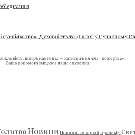
 об’єднання
успільство»: Духовність та Діалог у Сучасному Св
ожливість, підтримайте нас — натисніть нижче «Пожертва».
Ваша допомога зміцнює наше служіння.
Новини
олитва
Свя
Новини з єпархій
Проповіді