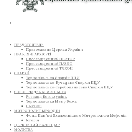
ПРЕДСТОЯТЕЛЬ
Православна Церква України
ПРАВЛЯЧІ АРХІЄРЕЇ
Преосвященний НЕСТОР
Преосвященний ПАВЛО
Преосвященний ТИХОН
ЄПАРХІЇ
Тернопільська Єпархія ПЦУ
Тернопільсько-Бучацька Єпархія ПЦУ
Тернопільсько-Теребовлянська Єпархія ПЦУ
СОБОР РІЗДВА ХРИСТОВОГО
Розклад Богослужінь
Тернопільська Матір Божа
Святині
МИТРОПОЛИТ МЕФОДІЙ
Фонд Пам’яті Блаженнішого Митрополита Мефодія
Історія
ЦЕРКОВНИЙ КАЛЕНДАР
МОЛИТВА