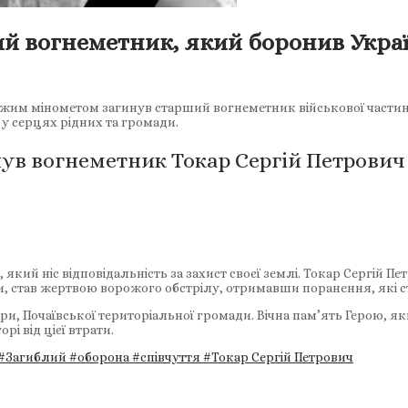
ший вогнеметник, який боронив Укра
орожим мінометом загинув старший вогнеметник військової частин
 у серцях рідних та громади.
инув вогнеметник Токар Сергій Петрович
о, який ніс відповідальність за захист своєї землі. Токар Сергій
тини, став жертвою ворожого обстрілу, отримавши поранення, які
ри, Почаївської територіальної громади. Вічна пам’ять Герою, я
рі від цієї втрати.
#Загиблий
#оборона
#співчуття
#Токар Сергій Петрович