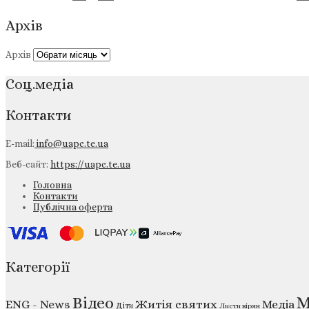
Архів
Архів
Соц.медіа
Контакти
E-mail:
info@uapc.te.ua
Веб-сайт:
https://uapc.te.ua
Головна
Контакти
Публічна оферта
Категорії
М
Відео
ENG - News
Житія святих
Медіа
Діти
Листи вірян