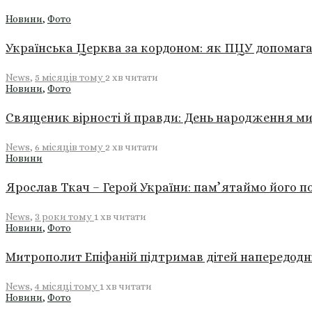
Новини
,
Фото
Українська Церква за кордоном: як ПЦУ допомагає
News
,
5 місяців тому
2 хв
читати
Новини
,
Фото
Священик вірності й правди: День народження м
News
,
6 місяців тому
2 хв
читати
Новини
Ярослав Ткач – Герой України: пам’ятаймо його п
News
,
3 роки тому
1 хв
читати
Новини
,
Фото
Митрополит Епіфаній підтримав дітей напередодн
News
,
4 місяці тому
1 хв
читати
Новини
,
Фото