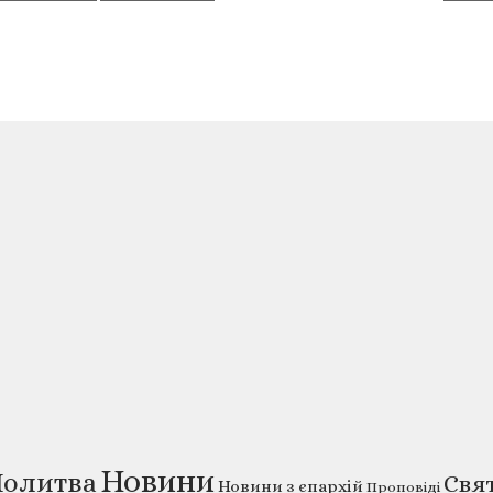
Новини
олитва
Свя
Новини з єпархій
Проповіді