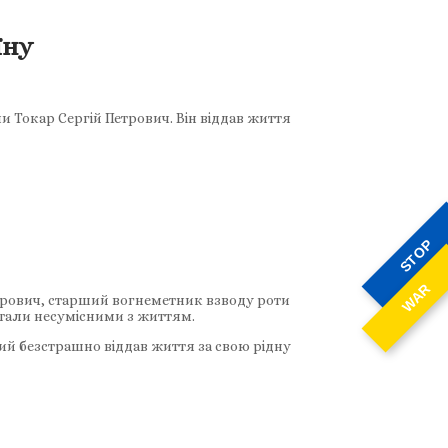
їну
и Токар Сергій Петрович. Він віддав життя
STOP
WAR
 Петрович, старший вогнеметник взводу роти
 стали несумісними з життям.
кий безстрашно віддав життя за свою рідну