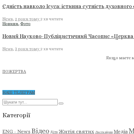
Єдність навколо Ісуса: істинна сутність духовного
News
,
2 роки тому
2 хв
читати
Новини
,
Фото
Новий Науково-Публіцистичний Часопис «Церква і с
News
,
3 роки тому
2 хв
читати
Якщо маєте м
ПОЖЕРТВА
НАШ ТЕЛЕГРАМ
Категорії
М
Відео
ENG - News
Житія святих
Медіа
Діти
Листи вірян