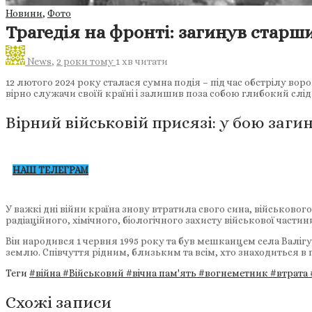
Новини
,
Фото
Трагедія на фронті: загинув стар
News
,
2 роки тому
1 хв
читати
12 лютого 2024 року сталася сумна подія – під час обстрілу в
вірно служачи своїй країні і залишив поза собою глибокий слід
Вірний військовій присязі: у бою заг
НАШ ТЕЛЕГРАМ
У важкі дні війни країна знову втратила свого сина, військовог
радіаційного, хімічного, біологічного захисту військової час
Він народився 1 червня 1995 року та був мешканцем села Валігу
землю. Співчуття рідним, близьким та всім, хто знаходиться в го
Теги
#війна
#Військовий
#вічна пам'ять
#вогнеметник
#втрата
Схожі записи