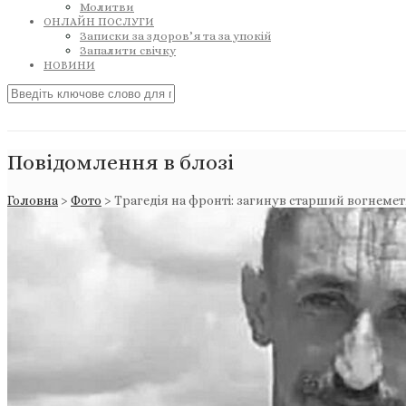
Молитви
ОНЛАЙН ПОСЛУГИ
Записки за здоров’я та за упокій
Запалити свічку
НОВИНИ
Повідомлення в блозі
Головна
>
Фото
>
Трагедія на фронті: загинув старший вогнеме