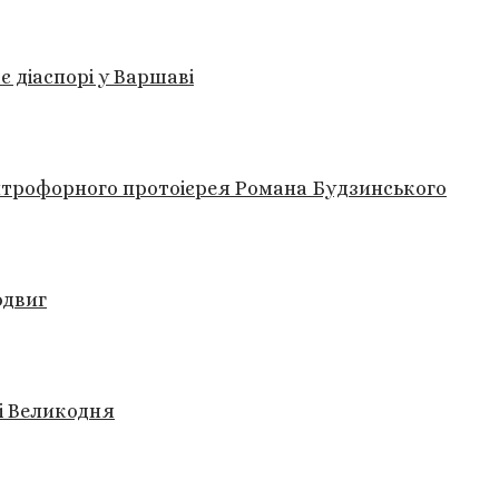
 діаспорі у Варшаві
итрофорного протоієрея Романа Будзинського
одвиг
і Великодня