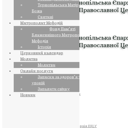
Тернопільська Матір
Божа
Святині
Митрополит Мефодій
Фонд Пам’яті
Блаженнішого Митрополита
Мефодія
Історія
Церковний календар
Молитва
Молитви
Онлайн послуги
Записки за здоров’я та за
упокій
Запалити свічку
ПРЕДСТОЯТЕЛЬ
Православна Церква України
Новини
ПРАВЛЯЧІ АРХІЄРЕЇ
Преосвященний НЕСТОР
Преосвященний ПАВЛО
Преосвященний ТИХОН
ЄПАРХІЇ
Тернопільська Єпархія ПЦУ
Тернопільсько-Бучацька Єпархія ПЦУ