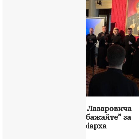
Новини
,
Фото
Відзначення Миколи Лазаровича
Відзнакою “Великого бажайте” за
втілення ідеалів Патріарха
Йосифа Сліпого