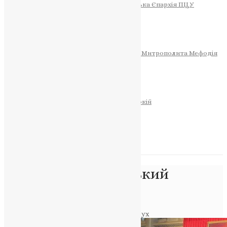
Тернопільсько-Теребовлянська Єпархія ПЦУ
СОБОР РІЗДВА ХРИСТОВОГО
Розклад Богослужінь
Тернопільська Матір Божа
Святині
МИТРОПОЛИТ МЕФОДІЙ
Фонд Пам’яті Блаженнішого Митрополита Мефодія
Історія
ЦЕРКОВНИЙ КАЛЕНДАР
МОЛИТВА
Молитви
ОНЛАЙН ПОСЛУГИ
Записки за здоров’я та за упокій
Запалити свічку
НОВИНИ
Позначка:
український
національний рух
Головна
>
український національний рух