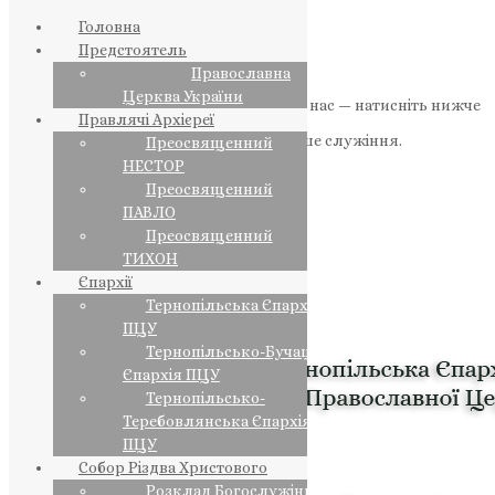
Головна
Предстоятель
Православна
Церква України
Якщо маєте можливість, підтримайте нас — натисніть нижче
Правлячі Архієреї
«Пожертва».
Ваша допомога зміцнює наше служіння.
Преосвященний
НЕСТОР
ПОЖЕРТВА
Преосвященний
ПАВЛО
НАШ ТЕЛЕГРАМ
Преосвященний
ТИХОН
Єпархії
Тернопільська Єпархія
ПЦУ
Тернопільсько-Бучацька
Єпархія ПЦУ
Тернопільсько-
Теребовлянська Єпархія
ПЦУ
Собор Різдва Христового
Розклад Богослужінь