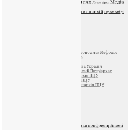
Відео
ENG - News
Житія святих
Медіа
Діти
Листи вірян
Новини
Молитва
Новини з єпархій
Проповіді
Фото
Свята
Інші
Фонд Пам’яті Блаженнішого Митрополита Мефодія
Парафія Святих Жон-Мироносиць
Патріархія ПЦУ (УАПЦ)
Офіційна сторінка – Помісна Церква України
Вселенський Константинопольський Патріархат
Тернопільсько-Кременецька єпархія ПЦУ
Тернопільсько-Бучацька єпархія ПЦУ
Тернопільсько-Теребовлянська єпархія ПЦУ
Щедрик – Церковна Лавка
ПОЖЕРТВА
НАШ ТЕЛЕГРАМ
© 2015-2026 Всі права захищені.
Політика конфіденційності