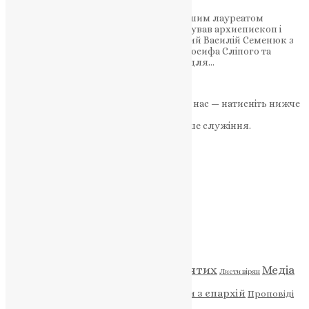
Професор Микола Лазарович став першим лауреатом
відзнаки “Великого бажайте”, яку заснував архиєпископ і
митрополит Тернопільсько-Зборівський Василій Семенюк з
метою вшанування постаті Патріарха Йосифа Сліпого та
підкреслення цінності його свідчення для…
News
,
3 роки тому
2 хв
читати
Якщо маєте можливість, підтримайте нас — натисніть нижче
«Пожертва».
Ваша допомога зміцнює наше служіння.
ПОЖЕРТВА
НАШ ТЕЛЕГРАМ
Категорії
Відео
ENG - News
Житія святих
Медіа
Діти
Листи вірян
Новини
Молитва
Новини з єпархій
Проповіді