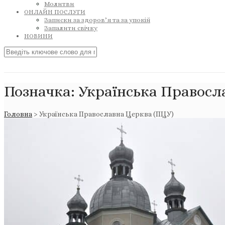
Молитви
ОНЛАЙН ПОСЛУГИ
Записки за здоров’я та за упокій
Запалити свічку
НОВИНИ
Позначка:
Українська Правосл
Головна
>
Українська Православна Церква (ПЦУ)