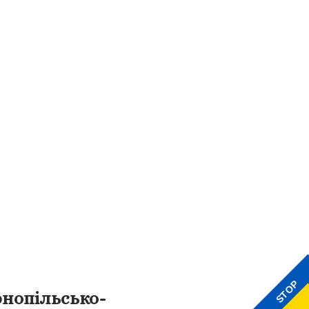
STOP
рнопільсько-