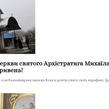
церкви святого Архістратига Михаїл
гривень!
селі Калинівщина завжди була в центрі уваги своїх парафіян. Це