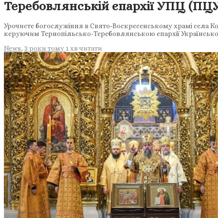
Теребовлянській єпархії УПЦ (ПЦУ)
Урочисте богослужіння в Свято-Воскресенському храмі села К
керуючим Тернопільсько-Теребовлянською єпархії Української
News
,
3 роки тому
1 хв
читати