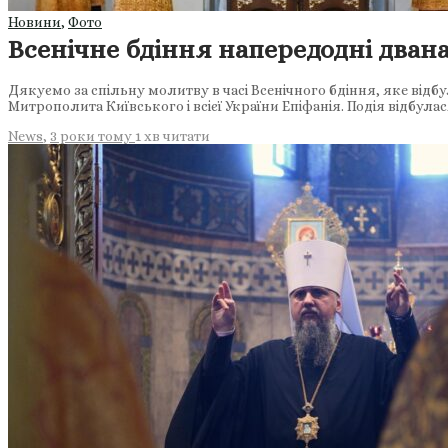
Новини
,
Фото
Всенічне бдіння напередодні двана
Дякуємо за спільну молитву в часі Всенічного бдіння, яке відб
Митрополита Київського і всієї України Епіфанія. Подія відбула
News
,
3 роки тому
1 хв
читати