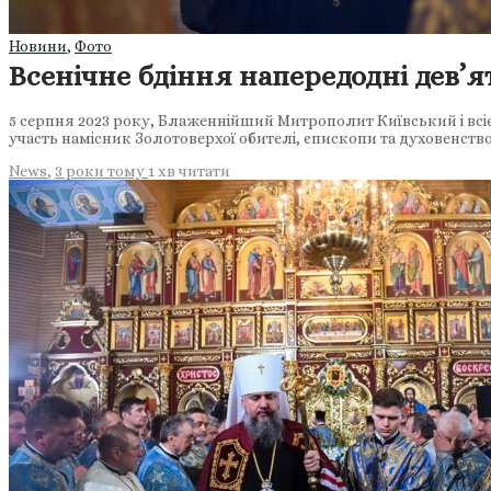
Новини
,
Фото
Всенічне бдіння напередодні девʼя
5 серпня 2023 року, Блаженнійший Митрополит Київський і всіє
участь намісник Золотоверхої обителі, єпископи та духовенство
News
,
3 роки тому
1 хв
читати