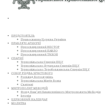
ПРЕДСТОЯТЕЛЬ
Православна Церква України
ПРАВЛЯЧІ АРХІЄРЕЇ
Преосвященний НЕСТОР
Преосвященний ПАВЛО
Преосвященний ТИХОН
ЄПАРХІЇ
Тернопільська Єпархія ПЦУ
Тернопільсько-Бучацька Єпархія ПЦУ
Тернопільсько-Теребовлянська Єпархія ПЦУ
СОБОР РІЗДВА ХРИСТОВОГО
Розклад Богослужінь
Тернопільська Матір Божа
Святині
МИТРОПОЛИТ МЕФОДІЙ
Фонд Пам’яті Блаженнішого Митрополита Мефодія
Історія
ЦЕРКОВНИЙ КАЛЕНДАР
МОЛИТВА