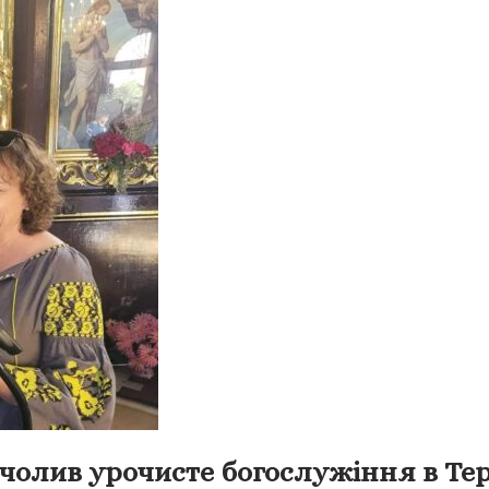
чолив урочисте богослужіння в Те