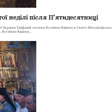
тої неділі після П’ятидесятниці
ї України Епіфаній очолив Всенічне бдіння в Свято-Михайлівсько
. Всенічне бдіння…