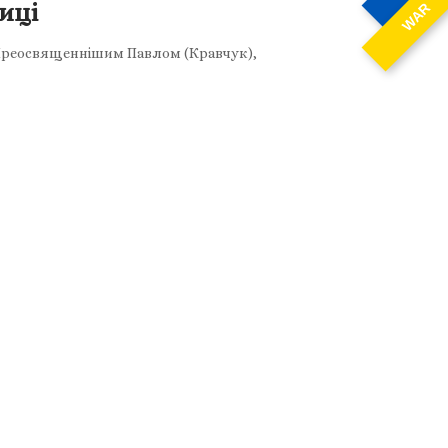
иці
WAR
о Преосвященнішим Павлом (Кравчук),