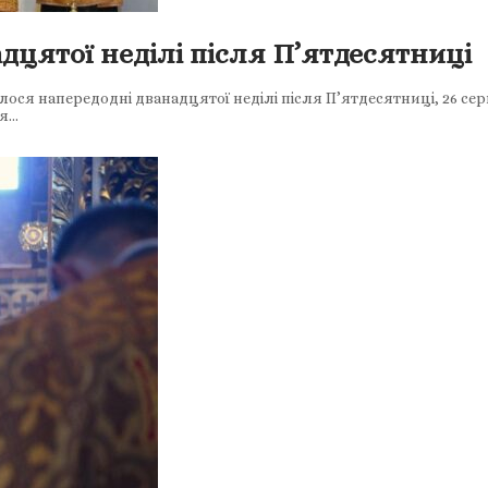
дцятої неділі після П’ятдесятниці
улося напередодні дванадцятої неділі після П’ятдесятниці, 26 с
ся…