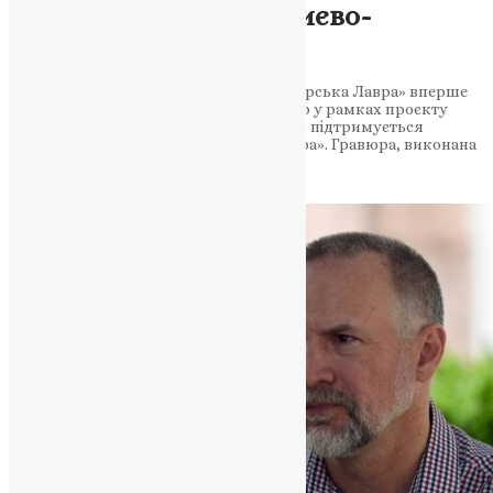
гравюри з колекції Києво-
Печерської Лаври
Національний заповідник «Києво-Печерська Лавра» вперше
представив одну зі своїх цінних гравюр у рамках проєкту
«Українська сакральна гравюра», який підтримується
благодійним фондом «Українська Лавра». Гравюра, виконана
на дереві майстрами Лаври у…
News
,
2 роки тому
2 хв
читати