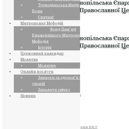
Тернопільська Матір
Божа
Святині
Митрополит Мефодій
Фонд Пам’яті
Блаженнішого Митрополита
Мефодія
Історія
Церковний календар
Молитва
Молитви
Онлайн послуги
Записки за здоров’я та за
упокій
Запалити свічку
ПРЕДСТОЯТЕЛЬ
Православна Церква України
Новини
ПРАВЛЯЧІ АРХІЄРЕЇ
Преосвященний НЕСТОР
Преосвященний ПАВЛО
Преосвященний ТИХОН
ЄПАРХІЇ
Тернопільська Єпархія ПЦУ
Тернопільсько-Бучацька Єпархія ПЦУ