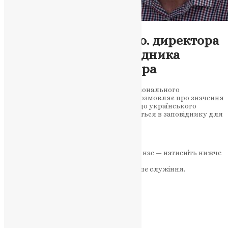
Відео
,
Медіа
,
Новини
,
Фото
Максим Остапенко, в.о. директора
Національного заповідника
Києво-Печерська Лавра
Максим Остапенко, в.о. директора Національного
заповідника Києво-Печерська Лавра, розмовляє про значення
Лаври, переживання під час переходу до українського
контролю та роботу, яка вже здійснюється в заповіднику для
збереження культурної спадщини….
News
,
3 роки тому
11 хв
читати
Якщо маєте можливість, підтримайте нас — натисніть нижче
«Пожертва».
Ваша допомога зміцнює наше служіння.
ПОЖЕРТВА
НАШ ТЕЛЕГРАМ