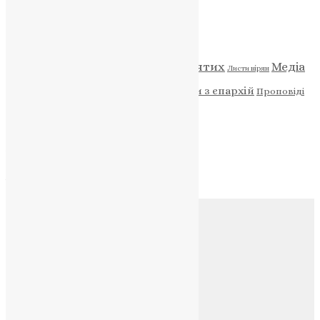
Категорії
Відео
ENG - News
Житія святих
Медіа
Діти
Листи вірян
Новини
Молитва
Новини з єпархій
Проповіді
Фото
Свята
Архів
Архів
Соц.медіа
Контакти
E-mail:
info@uapc.te.ua
Веб-сайт:
https://uapc.te.ua
Головна