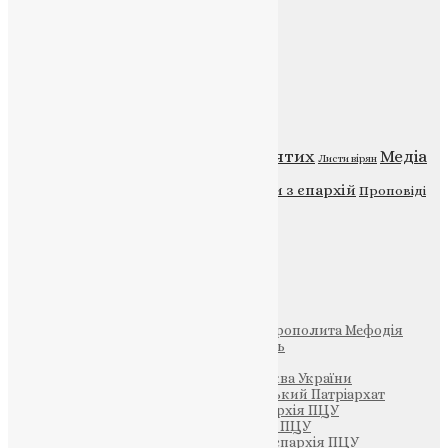
Контакти
Публічна оферта
Категорії
Відео
ENG - News
Житія святих
Медіа
Діти
Листи вірян
Новини
Молитва
Новини з єпархій
Проповіді
Фото
Свята
Інші
Фонд Пам’яті Блаженнішого Митрополита Мефодія
Парафія Святих Жон-Мироносиць
Патріархія ПЦУ (УАПЦ)
Офіційна сторінка – Помісна Церква України
Вселенський Константинопольський Патріархат
Тернопільсько-Кременецька єпархія ПЦУ
Тернопільсько-Бучацька єпархія ПЦУ
Тернопільсько-Теребовлянська єпархія ПЦУ