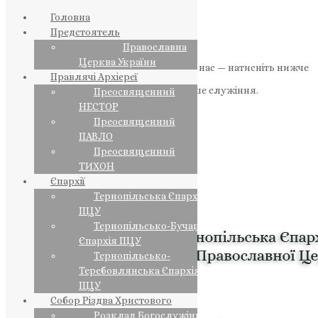
Головна
Предстоятель
Православна
Церква України
Якщо маєте можливість, підтримайте нас — натисніть нижче
Правлячі Архієреї
«Пожертва».
Ваша допомога зміцнює наше служіння.
Преосвященний
НЕСТОР
ПОЖЕРТВА
Преосвященний
ПАВЛО
НАШ ТЕЛЕГРАМ
Преосвященний
ТИХОН
Єпархії
Тернопільська Єпархія
ПЦУ
Тернопільсько-Бучацька
Єпархія ПЦУ
Тернопільсько-
Теребовлянська Єпархія
ПЦУ
Собор Різдва Христового
Розклад Богослужінь