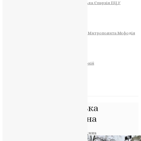
Тернопільсько-Теребовлянська Єпархія ПЦУ
СОБОР РІЗДВА ХРИСТОВОГО
Розклад Богослужінь
Тернопільська Матір Божа
Святині
МИТРОПОЛИТ МЕФОДІЙ
Фонд Пам’яті Блаженнішого Митрополита Мефодія
Історія
ЦЕРКОВНИЙ КАЛЕНДАР
МОЛИТВА
Молитви
ОНЛАЙН ПОСЛУГИ
Записки за здоров’я та за упокій
Запалити свічку
НОВИНИ
Позначка:
українська
культурна спадщина
Головна
>
українська культурна спадщина