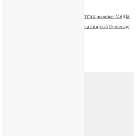
Категорії
Відео
ENG - News
Житія святих
Медіа
Діти
Листи вірян
Новини
Молитва
Новини з єпархій
Проповіді
Фото
Свята
Архів
Архів
Соц.медіа
Контакти
E-mail:
info@uapc.te.ua
Веб-сайт:
https://uapc.te.ua
Головна
Контакти
Публічна оферта