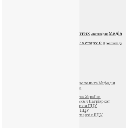
Категорії
Відео
ENG - News
Житія святих
Медіа
Діти
Листи вірян
Новини
Молитва
Новини з єпархій
Проповіді
Фото
Свята
Інші
Фонд Пам’яті Блаженнішого Митрополита Мефодія
Парафія Святих Жон-Мироносиць
Патріархія ПЦУ (УАПЦ)
Офіційна сторінка – Помісна Церква України
Вселенський Константинопольський Патріархат
Тернопільсько-Кременецька єпархія ПЦУ
Тернопільсько-Бучацька єпархія ПЦУ
Тернопільсько-Теребовлянська єпархія ПЦУ
Щедрик – Церковна Лавка