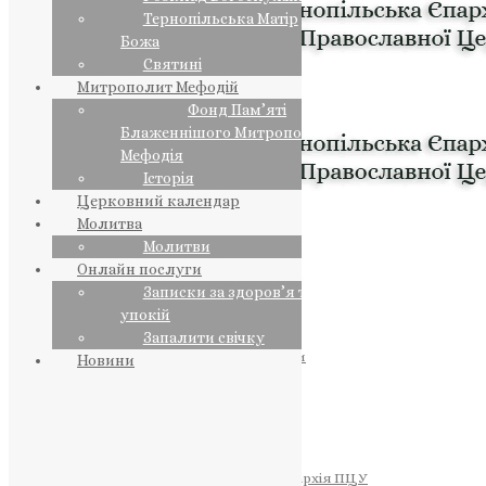
Тернопільська Матір
Божа
Святині
Митрополит Мефодій
Фонд Пам’яті
Блаженнішого Митрополита
Мефодія
Історія
Церковний календар
Молитва
Молитви
Онлайн послуги
Записки за здоров’я та за
упокій
Запалити свічку
ПРЕДСТОЯТЕЛЬ
Православна Церква України
Новини
ПРАВЛЯЧІ АРХІЄРЕЇ
Преосвященний НЕСТОР
Преосвященний ПАВЛО
Преосвященний ТИХОН
ЄПАРХІЇ
Тернопільська Єпархія ПЦУ
Тернопільсько-Бучацька Єпархія ПЦУ