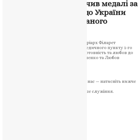
Патріарх Філарет вручив медалі за
жертовність і любов до України
воїнам 1-го механізованого
батальйону
Після Божественної літургії у Києві Патріарх Філарет
нагородив медалями представників медичного пункту 1-го
механізованого батальйону за їхню жертовність та любов до
України. Медалі отримали Юрій Литвиненко та Любов
Заливадна, які…
News
,
2 роки тому
1 хв
читати
Якщо маєте можливість, підтримайте нас — натисніть нижче
«Пожертва».
Ваша допомога зміцнює наше служіння.
ПОЖЕРТВА
НАШ ТЕЛЕГРАМ