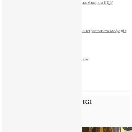
Тернопільсько-Теребовлянська Єпархія ПЦУ
СОБОР РІЗДВА ХРИСТОВОГО
Розклад Богослужінь
Тернопільська Матір Божа
Святині
МИТРОПОЛИТ МЕФОДІЙ
Фонд Пам’яті Блаженнішого Митрополита Мефодія
Історія
ЦЕРКОВНИЙ КАЛЕНДАР
МОЛИТВА
Молитви
ОНЛАЙН ПОСЛУГИ
Записки за здоров’я та за упокій
Запалити свічку
НОВИНИ
Позначка:
українська
цілісність
Головна
>
українська цілісність