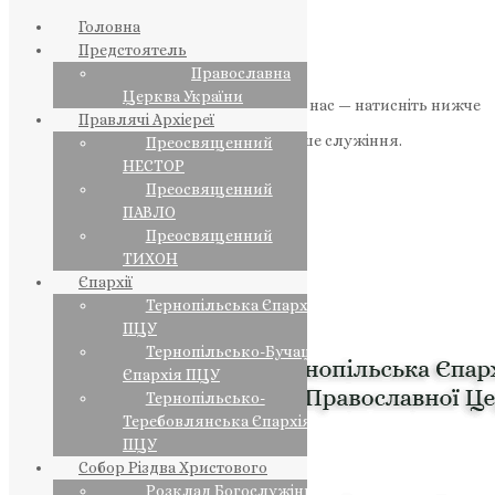
Головна
Предстоятель
Православна
Церква України
Якщо маєте можливість, підтримайте нас — натисніть нижче
Правлячі Архієреї
«Пожертва».
Ваша допомога зміцнює наше служіння.
Преосвященний
НЕСТОР
ПОЖЕРТВА
Преосвященний
ПАВЛО
НАШ ТЕЛЕГРАМ
Преосвященний
ТИХОН
Єпархії
Тернопільська Єпархія
ПЦУ
Тернопільсько-Бучацька
Єпархія ПЦУ
Тернопільсько-
Теребовлянська Єпархія
ПЦУ
Собор Різдва Христового
Розклад Богослужінь