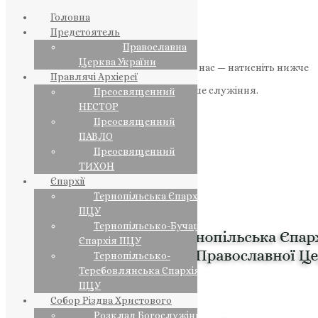
Головна
Предстоятель
Православна
Церква України
Якщо маєте можливість, підтримайте нас — натисніть нижче
Правлячі Архієреї
«Пожертва».
Ваша допомога зміцнює наше служіння.
Преосвященний
НЕСТОР
ПОЖЕРТВА
Преосвященний
ПАВЛО
НАШ ТЕЛЕГРАМ
Преосвященний
ТИХОН
Єпархії
Тернопільська Єпархія
ПЦУ
Тернопільсько-Бучацька
Єпархія ПЦУ
Тернопільсько-
Теребовлянська Єпархія
ПЦУ
Собор Різдва Христового
Розклад Богослужінь