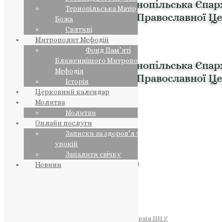
Тернопільська Матір
Божа
Святині
Митрополит Мефодій
Фонд Пам’яті
Блаженнішого Митрополита
Мефодія
Історія
Церковний календар
Молитва
Молитви
Онлайн послуги
Записки за здоров’я та за
упокій
Запалити свічку
ПРЕДСТОЯТЕЛЬ
Православна Церква України
Новини
ПРАВЛЯЧІ АРХІЄРЕЇ
Преосвященний НЕСТОР
Преосвященний ПАВЛО
Преосвященний ТИХОН
ЄПАРХІЇ
Тернопільська Єпархія ПЦУ
Тернопільсько-Бучацька Єпархія ПЦУ