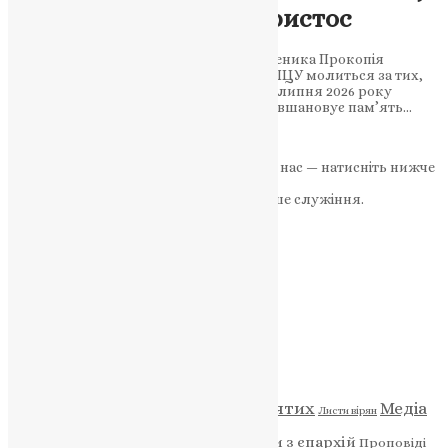
якого зупинив Сам Христос
8 липня — пам’ять святого великомученика Прокопія
Кесарійського. Тернопільська єпархія ПЦУ молиться за тих,
хто сьогодні стоїть на захисті України 8 липня 2026 року
Сьогодні Православна Церква України вшановує пам’ять…
UAPC
,
1 місяць тому
3 хв
читати
Якщо маєте можливість, підтримайте нас — натисніть нижче
«Пожертва».
Ваша допомога зміцнює наше служіння.
ПОЖЕРТВА
НАШ ТЕЛЕГРАМ
Категорії
Відео
ENG - News
Житія святих
Медіа
Діти
Листи вірян
Новини
Молитва
Новини з єпархій
Проповіді