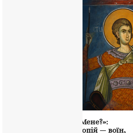
Житія святих
,
Молитва
,
Свята
,
Фото
«Неаніє, і ти йдеш на Мене?»:
великомученик Прокопій — воїн,