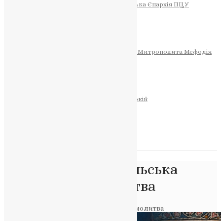
Тернопільсько-Теребовлянська Єпархія ПЦУ
СОБОР РІЗДВА ХРИСТОВОГО
Розклад Богослужінь
Тернопільська Матір Божа
Святині
МИТРОПОЛИТ МЕФОДІЙ
Фонд Пам’яті Блаженнішого Митрополита Мефодія
Історія
ЦЕРКОВНИЙ КАЛЕНДАР
МОЛИТВА
Молитви
ОНЛАЙН ПОСЛУГИ
Записки за здоров’я та за упокій
Запалити свічку
НОВИНИ
Позначка:
Тернопільська
єпархія ПЦУ молитва
Головна
>
Тернопільська єпархія ПЦУ молитва