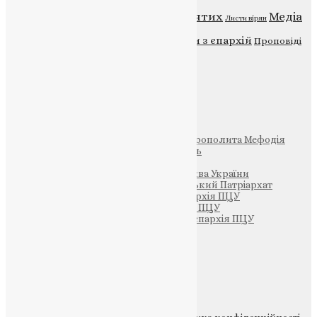
Відео
ENG - News
Житія святих
Медіа
Діти
Листи вірян
Новини
Молитва
Новини з єпархій
Проповіді
Фото
Свята
Інші
Фонд Пам’яті Блаженнішого Митрополита Мефодія
Парафія Святих Жон-Мироносиць
Патріархія ПЦУ (УАПЦ)
Офіційна сторінка – Помісна Церква України
Вселенський Константинопольський Патріархат
Тернопільсько-Кременецька єпархія ПЦУ
Тернопільсько-Бучацька єпархія ПЦУ
Тернопільсько-Теребовлянська єпархія ПЦУ
Щедрик – Церковна Лавка
ПОЖЕРТВА
НАШ ТЕЛЕГРАМ