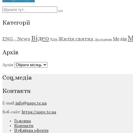
НАШ ТЕЛЕГРАМ
Категорії
М
Відео
ENG - News
Житія святих
Медіа
Діти
Листи вірян
Архів
Архів
Соц.медіа
Контакти
E-mail:
info@uapc.te.ua
Веб-сайт:
https://uapc.te.ua
Головна
Контакти
Публічна оферта