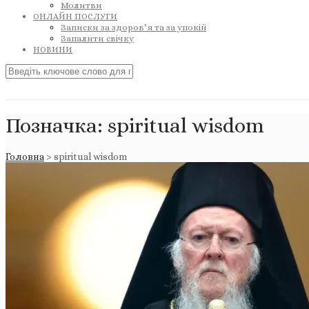
Молитви
ОНЛАЙН ПОСЛУГИ
Записки за здоров’я та за упокій
Запалити свічку
НОВИНИ
Позначка:
spiritual wisdom
Головна
>
spiritual wisdom