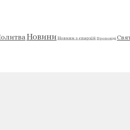
Новини
олитва
Свя
Новини з єпархій
Проповіді