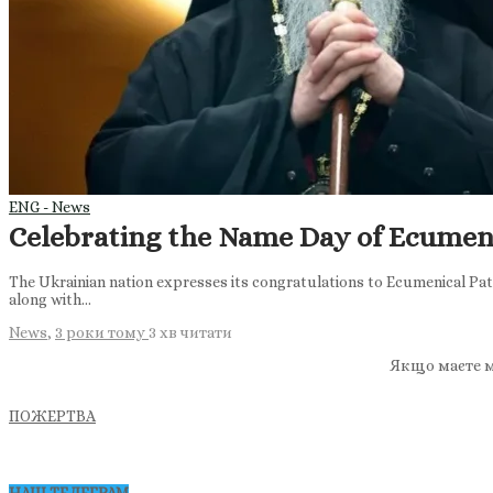
ENG - News
Celebrating the Name Day of Ecumeni
The Ukrainian nation expresses its congratulations to Ecumenical Pat
along with…
News
,
3 роки тому
3 хв
читати
Якщо маєте м
ПОЖЕРТВА