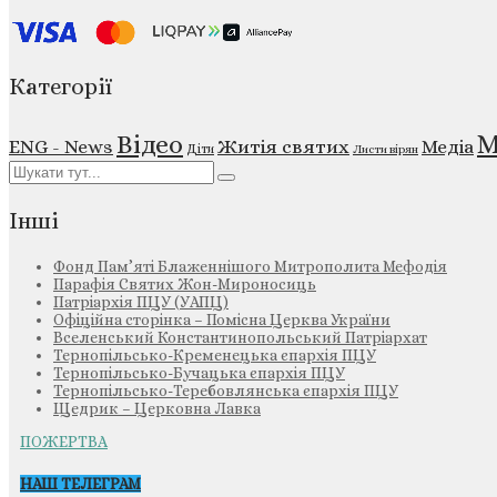
Категорії
М
Відео
ENG - News
Житія святих
Медіа
Діти
Листи вірян
Інші
Фонд Пам’яті Блаженнішого Митрополита Мефодія
Парафія Святих Жон-Мироносиць
Патріархія ПЦУ (УАПЦ)
Офіційна сторінка – Помісна Церква України
Вселенський Константинопольський Патріархат
Тернопільсько-Кременецька єпархія ПЦУ
Тернопільсько-Бучацька єпархія ПЦУ
Тернопільсько-Теребовлянська єпархія ПЦУ
Щедрик – Церковна Лавка
ПОЖЕРТВА
НАШ ТЕЛЕГРАМ