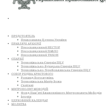
ПРЕДСТОЯТЕЛЬ
Православна Церква України
ПРАВЛЯЧІ АРХІЄРЕЇ
Преосвященний НЕСТОР
Преосвященний ПАВЛО
Преосвященний ТИХОН
ЄПАРХІЇ
Тернопільська Єпархія ПЦУ
Тернопільсько-Бучацька Єпархія ПЦУ
Тернопільсько-Теребовлянська Єпархія ПЦУ
СОБОР РІЗДВА ХРИСТОВОГО
Розклад Богослужінь
Тернопільська Матір Божа
Святині
МИТРОПОЛИТ МЕФОДІЙ
Фонд Пам’яті Блаженнішого Митрополита Мефодія
Історія
ЦЕРКОВНИЙ КАЛЕНДАР
МОЛИТВА