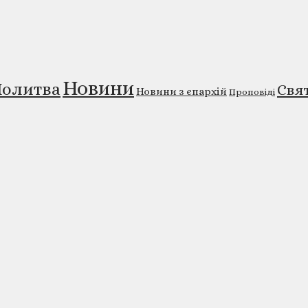
Новини
олитва
Свя
Новини з єпархій
Проповіді