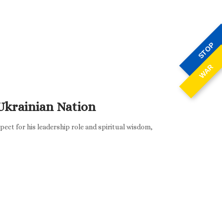
STOP
WAR
Ukrainian Nation
ect for his leadership role and spiritual wisdom,