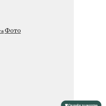
Фото
та
💗
Онлайн пожертва