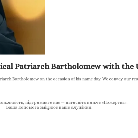
cal Patriarch Bartholomew with the 
riarch Bartholomew on the occasion of his name day. We convey our resp
ожливість, підтримайте нас — натисніть нижче «Пожертва».
Ваша допомога зміцнює наше служіння.