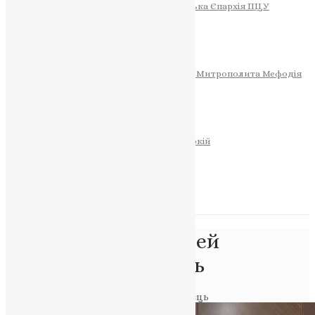
Тернопільсько-Теребовлянська Єпархія ПЦУ
СОБОР РІЗДВА ХРИСТОВОГО
Розклад Богослужінь
Тернопільська Матір Божа
Святині
МИТРОПОЛИТ МЕФОДІЙ
Фонд Пам’яті Блаженнішого Митрополита Мефодія
Історія
ЦЕРКОВНИЙ КАЛЕНДАР
МОЛИТВА
Молитви
ОНЛАЙН ПОСЛУГИ
Записки за здоров’я та за упокій
Запалити свічку
НОВИНИ
Позначка:
протоієрей
Олександр Карпець
Головна
>
протоієрей Олександр Карпець