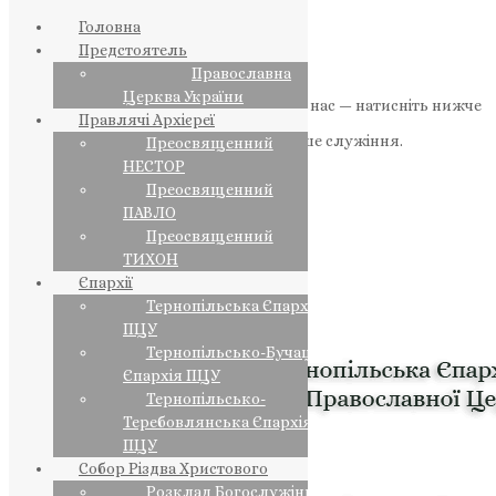
Головна
Предстоятель
Православна
Церква України
Якщо маєте можливість, підтримайте нас — натисніть нижче
Правлячі Архієреї
«Пожертва».
Ваша допомога зміцнює наше служіння.
Преосвященний
НЕСТОР
ПОЖЕРТВА
Преосвященний
ПАВЛО
НАШ ТЕЛЕГРАМ
Преосвященний
ТИХОН
Єпархії
Тернопільська Єпархія
ПЦУ
Тернопільсько-Бучацька
Єпархія ПЦУ
Тернопільсько-
Теребовлянська Єпархія
ПЦУ
Собор Різдва Христового
Розклад Богослужінь