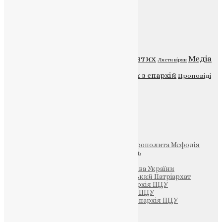
Категорії
Відео
ENG - News
Житія святих
Медіа
Діти
Листи вірян
Новини
Молитва
Новини з єпархій
Проповіді
Фото
Свята
Інші
Фонд Пам’яті Блаженнішого Митрополита Мефодія
Парафія Святих Жон-Мироносиць
Патріархія ПЦУ (УАПЦ)
Офіційна сторінка – Помісна Церква України
Вселенський Константинопольський Патріархат
Тернопільсько-Кременецька єпархія ПЦУ
Тернопільсько-Бучацька єпархія ПЦУ
Тернопільсько-Теребовлянська єпархія ПЦУ
Щедрик – Церковна Лавка