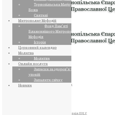
Тернопільська Матір
Божа
Святині
Митрополит Мефодій
Фонд Пам’яті
Блаженнішого Митрополита
Мефодія
Історія
Церковний календар
Молитва
Молитви
Онлайн послуги
Записки за здоров’я та за
упокій
Запалити свічку
ПРЕДСТОЯТЕЛЬ
Православна Церква України
Новини
ПРАВЛЯЧІ АРХІЄРЕЇ
Преосвященний НЕСТОР
Преосвященний ПАВЛО
Преосвященний ТИХОН
ЄПАРХІЇ
Тернопільська Єпархія ПЦУ
Тернопільсько-Бучацька Єпархія ПЦУ