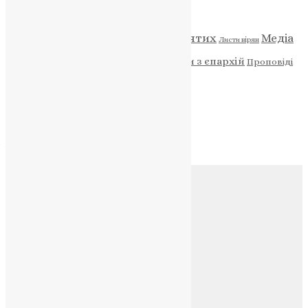
Категорії
Відео
ENG - News
Житія святих
Медіа
Діти
Листи вірян
Новини
Молитва
Новини з єпархій
Проповіді
Фото
Свята
Архів
Архів
Соц.медіа
Контакти
E-mail:
info@uapc.te.ua
Веб-сайт:
https://uapc.te.ua
Головна
Контакти
Публічна оферта