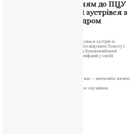
У зв’язку з приєднанням до ПЦУ
Митрополит Епіфаній зустрівся з
протоієреєм Олександром
Карпцем
У резиденції Митрополичого дому відбулася зустріч із
священиком, який прийняв рішення послідувати Томосу і
приєднатися до автокефальної Церкви Блаженнійший
Митрополит Київський і всієї України Епіфаній у своїй
резиденції – Митрополичому…
News
,
2 роки тому
1 хв
читати
Якщо маєте можливість, підтримайте нас — натисніть нижче
«Пожертва».
Ваша допомога зміцнює наше служіння.
ПОЖЕРТВА
НАШ ТЕЛЕГРАМ