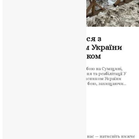
Новини
,
Фото
У Козовій попрощалися з
полеглим Захисником України
Олександром Черненком
32-річний воїн загинув у стрілецькому бою на Сумщині,
повернувшись на фронт після поранення та реабілітації У
Козовій 13 лютого попрощалися із Захисником України
Олександром Черненком, який поліг у бою, захищаючи…
News
,
6 місяців тому
2 хв
читати
1
2
3
4
5
Далі
Якщо маєте можливість, підтримайте нас — натисніть нижче