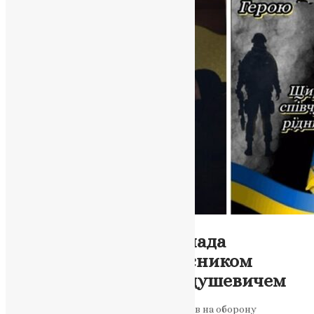
Новини
,
Фото
Теребовлянська громада
попрощалася із захисником
України Степаном Дідушевичем
Ветеран війни, який добровольцем став на оборону