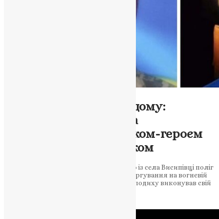
Новини
,
Фото
«На щиті» до рідного дому:
Озернянська громада
прощається із земляком-героєм
Володимиром Горошком
Захисник України Володимир Горошко із села Висипівці поліг
25 травня 2026 року під час бойового чергування на вогневій
позиції на Сумщині. Він до останнього подиху виконував свій
військовий обов’язок І…
News
,
2 місяці тому
2 хв
читати