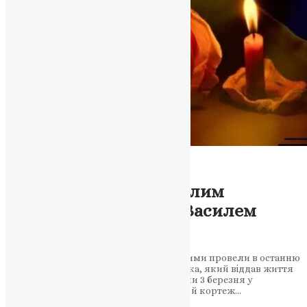
Новини
,
Фото
Заліщицька громада
попрощалася з полеглим
захисником України Василем
Шевчуком
Жителі громади, рідні, друзі та побратими провели в останню
дорогу воїна-земляка із села Колодрібка, який віддав життя
за свободу та незалежність Батьківщини 3 березня у
Заліщицькій громаді зустріли траурний кортеж…