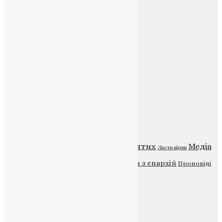
Контакти
E-mail:
info@uapc.te.ua
Веб-сайт:
https://uapc.te.ua
Головна
Контакти
Публічна оферта
Категорії
Відео
ENG - News
Житія святих
Медіа
Діти
Листи вірян
Новини
Молитва
Новини з єпархій
Проповіді
Фото
Свята
Інші