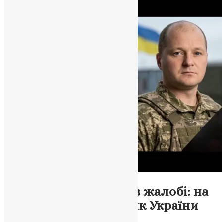
Новини
,
Фото
Волочиська громада в жалобі: на
війні загинув захисник України
Дмитро Пасічник