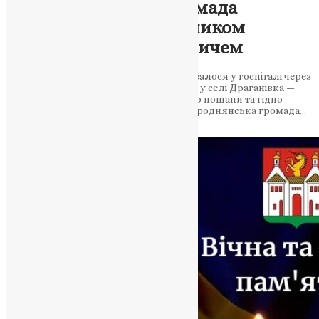
Підгороднянська громада
прощається із Захисником
України Ігорем Халаничем
Молодший сержант, життя якого обірвалося у госпіталі через
серцеву недостатність, буде похований у селі Драганівка —
жителів закликають створити коридор пошани та гідно
провести воїна в останню дорогу Підгороднянська громада…
News
,
5 місяців тому
3 хв
читати