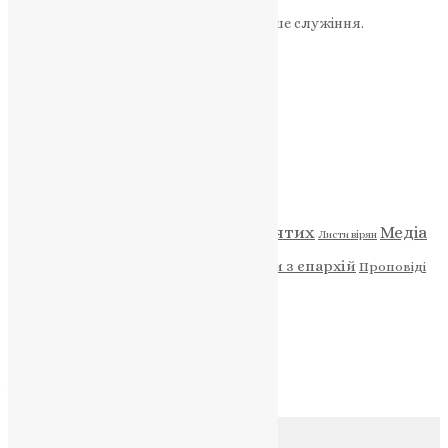
«Пожертва».
Ваша допомога зміцнює наше служіння.
ПОЖЕРТВА
НАШ ТЕЛЕГРАМ
Категорії
Відео
ENG - News
Житія святих
Медіа
Діти
Листи вірян
Новини
Молитва
Новини з єпархій
Проповіді
Фото
Свята
Архів
Архів
Соц.медіа