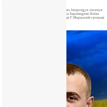
Андрощук
34-річний житель села Колодне Михайло Андрощук загинув
під час виконання бойового завдання на Харківщині. Воїна
провели в останню путь у рідній громаді У Збaрaзькій громаді
повідомили трагічну й гірку звістку:…
News
,
2 місяці тому
2 хв
читати