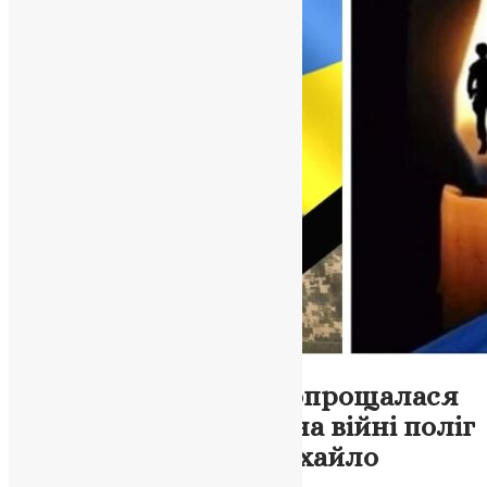
Новини
,
Фото
Збаразька громада попрощалася
із земляком-героєм: на війні поліг
захисник України Михайло