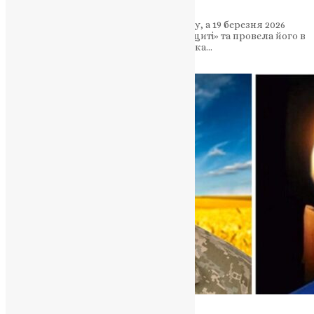
Герой поліг у бою ще у вересні 2024 року, а 19 березня 2026
року рідна громада зустріла воїна «на щиті» та провела його в
останню дорогу в селі Чухелі Волочиська…
News
,
5 місяців тому
2 хв
читати
Новини
,
Фото