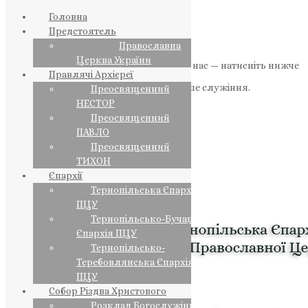
Головна
Предстоятель
Православна
Церква України
Якщо маєте можливість, підтримайте нас — натисніть нижче
Правлячі Архієреї
«Пожертва».
Ваша допомога зміцнює наше служіння.
Преосвященний
НЕСТОР
ПОЖЕРТВА
Преосвященний
ПАВЛО
НАШ ТЕЛЕГРАМ
Преосвященний
ТИХОН
Єпархії
Тернопільська Єпархія
ПЦУ
Тернопільсько-Бучацька
Єпархія ПЦУ
Тернопільсько-
Теребовлянська Єпархія
ПЦУ
Собор Різдва Христового
Розклад Богослужінь