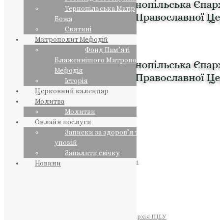
Тернопільська Матір
Божа
Святині
Митрополит Мефодій
Фонд Пам’яті
Блаженнішого Митрополита
Мефодія
Історія
Церковний календар
Молитва
Молитви
Онлайн послуги
Записки за здоров’я та за
упокій
Запалити свічку
ПРЕДСТОЯТЕЛЬ
Православна Церква України
Новини
ПРАВЛЯЧІ АРХІЄРЕЇ
Преосвященний НЕСТОР
Преосвященний ПАВЛО
Преосвященний ТИХОН
ЄПАРХІЇ
Тернопільська Єпархія ПЦУ
Тернопільсько-Бучацька Єпархія ПЦУ