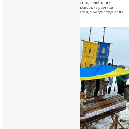
Батьківщини та пережив тяжке поранення, відійшов у
вічність після важкої хвороби Теребовлянська громада
провела в останню путь захисника України, уродженця села
Кровинка. Ветеран…
News
,
6 місяців тому
2 хв
читати