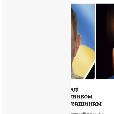
News
,
5 місяців тому
2 хв
читати
Новини
,
Фото
У Трибухівській громаді
попрощалися із захисником
України Ігорем Андрусишиним
58-річного воїна провели в останню дорогу з військовими