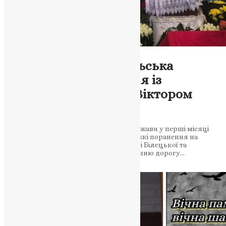
Новини
,
Фото
Білецька та Тернопільська
громади попрощалися із
захисником України Віктором
Нарольським
Життя воїна, який став на оборону держави у перші місяці
повномасштабної війни та отримав тяжкі поранення на
фронті, обірвалося 16 лютого Мешканці Білецької та
Тернопільської громад провели в останню дорогу…
News
,
6 місяців тому
3 хв
читати