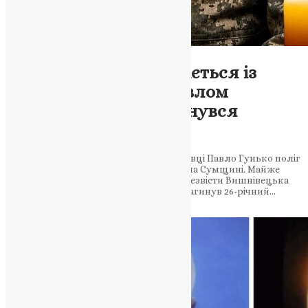
Новини
,
Фото
Вишнівеччина прощається із
земляком-героєм Павлом
Гуньком, який повернувся
додому «на щиті»
26-річний воїн-десантник із села Млинівці Павло Гунько поліг
під час виконання бойового завдання на Сумщині. Майже
півроку захисник вважався зниклим безвісти Вишнівецька
громада у глибокій жалобі: на фронті загинув 26-річний…
News
,
2 місяці тому
2 хв
читати