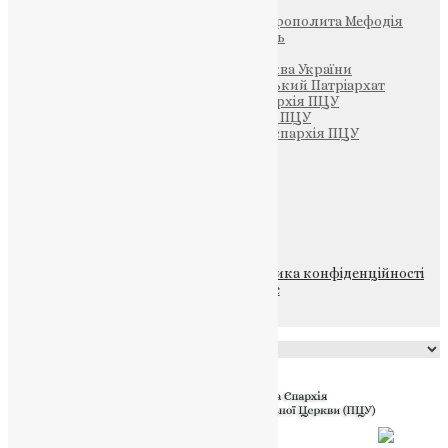
Фонд Пам’яті Блаженнішого Митрополита Мефодія
Парафія Святих Жон-Мироносиць
Патріархія ПЦУ (УАПЦ)
Офіційна сторінка – Помісна Церква України
Вселенський Константинопольський Патріархат
Тернопільсько-Кременецька єпархія ПЦУ
Тернопільсько-Бучацька єпархія ПЦУ
Тернопільсько-Теребовлянська єпархія ПЦУ
Щедрик – Церковна Лавка
ПОЖЕРТВА
НАШ ТЕЛЕГРАМ
© 2015-2026 Всі права захищені.
Політика конфіденційності
файлів та Cookie
Powered by
Translate