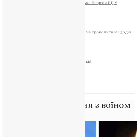
Тернопільсько-Теребовлянська Єпархія ПЦУ
СОБОР РІЗДВА ХРИСТОВОГО
Розклад Богослужінь
Тернопільська Матір Божа
Святині
МИТРОПОЛИТ МЕФОДІЙ
Фонд Пам’яті Блаженнішого Митрополита Мефодія
Історія
ЦЕРКОВНИЙ КАЛЕНДАР
МОЛИТВА
Молитви
ОНЛАЙН ПОСЛУГИ
Записки за здоров’я та за упокій
Запалити свічку
НОВИНИ
Позначка:
прощання з воїном
Головна
>
прощання з воїном