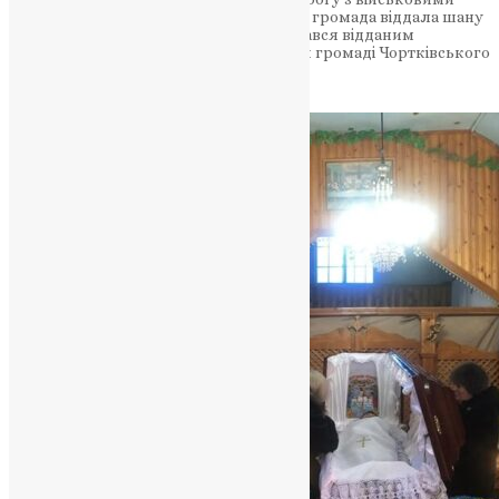
почестями у рідному селі Трибухівці — громада віддала шану
землякові, який до останнього залишався відданим
служінню Батьківщині У Трибухівській громаді Чортківського
району…
News
,
5 місяців тому
2 хв
читати