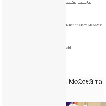
Тернопільсько-Теребовлянська Єпархія ПЦУ
СОБОР РІЗДВА ХРИСТОВОГО
Розклад Богослужінь
Тернопільська Матір Божа
Святині
МИТРОПОЛИТ МЕФОДІЙ
Фонд Пам’яті Блаженнішого Митрополита Мефодія
Історія
ЦЕРКОВНИЙ КАЛЕНДАР
МОЛИТВА
Молитви
ОНЛАЙН ПОСЛУГИ
Записки за здоров’я та за упокій
Запалити свічку
НОВИНИ
Позначка:
Пророки Мойсей та
Ілля
Головна
>
Пророки Мойсей та Ілля