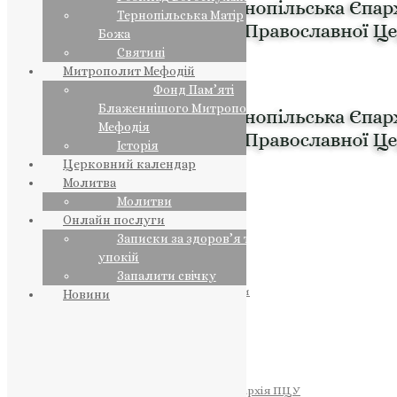
Тернопільська Матір
Божа
Святині
Митрополит Мефодій
Фонд Пам’яті
Блаженнішого Митрополита
Мефодія
Історія
Церковний календар
Молитва
Молитви
Онлайн послуги
Записки за здоров’я та за
упокій
Запалити свічку
ПРЕДСТОЯТЕЛЬ
Православна Церква України
Новини
ПРАВЛЯЧІ АРХІЄРЕЇ
Преосвященний НЕСТОР
Преосвященний ПАВЛО
Преосвященний ТИХОН
ЄПАРХІЇ
Тернопільська Єпархія ПЦУ
Тернопільсько-Бучацька Єпархія ПЦУ