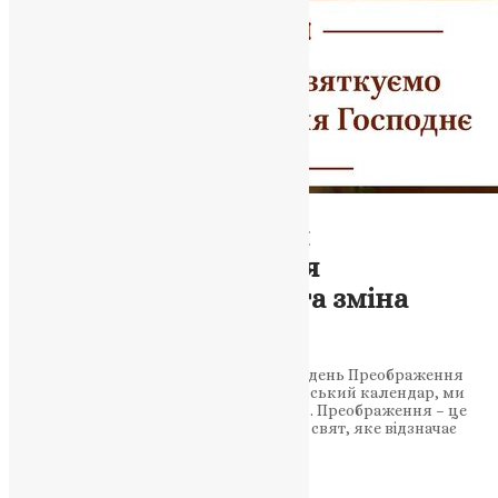
Новини
Свято Преображення
Господнього: Явлення
Божественної слави та зміна
форми
Цьогоріч у нас особливий відзначаємо день Преображення
Господнього. Переходячи на новоюліанський календар, ми
відзначаємо це свято відтепер 6 серпня. Преображення – це
одне з найважливіших християнських свят, яке відзначає
явлення…
News
,
3 роки тому
2 хв
читати