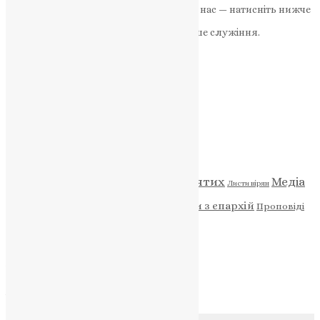
Якщо маєте можливість, підтримайте нас — натисніть нижче
«Пожертва».
Ваша допомога зміцнює наше служіння.
ПОЖЕРТВА
НАШ ТЕЛЕГРАМ
Категорії
Відео
ENG - News
Житія святих
Медіа
Діти
Листи вірян
Новини
Молитва
Новини з єпархій
Проповіді
Фото
Свята
Архів
Архів