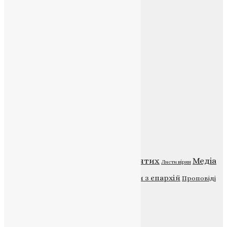
Соц.медіа
Контакти
E-mail:
info@uapc.te.ua
Веб-сайт:
https://uapc.te.ua
Головна
Контакти
Публічна оферта
Категорії
Відео
ENG - News
Житія святих
Медіа
Діти
Листи вірян
Новини
Молитва
Новини з єпархій
Проповіді
Фото
Свята