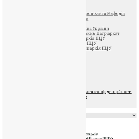
Інші
Фонд Пам’яті Блаженнішого Митрополита Мефодія
Парафія Святих Жон-Мироносиць
Патріархія ПЦУ (УАПЦ)
Офіційна сторінка – Помісна Церква України
Вселенський Константинопольський Патріархат
Тернопільсько-Кременецька єпархія ПЦУ
Тернопільсько-Бучацька єпархія ПЦУ
Тернопільсько-Теребовлянська єпархія ПЦУ
Щедрик – Церковна Лавка
ПОЖЕРТВА
НАШ ТЕЛЕГРАМ
© 2015-2026 Всі права захищені.
Політика конфіденційності
файлів та Cookie
Powered by
Translate