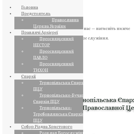
Головна
Предстоятель
Православна
Церква України
Якщо маєте можливість, підтримайте нас — натисніть нижче
Правлячі Архієреї
«Пожертва».
Ваша допомога зміцнює наше служіння.
Преосвященний
НЕСТОР
ПОЖЕРТВА
Преосвященний
ПАВЛО
НАШ ТЕЛЕГРАМ
Преосвященний
ТИХОН
Єпархії
Тернопільська Єпархія
ПЦУ
Тернопільсько-Бучацька
Єпархія ПЦУ
Тернопільсько-
Теребовлянська Єпархія
ПЦУ
Собор Різдва Христового
Розклад Богослужінь