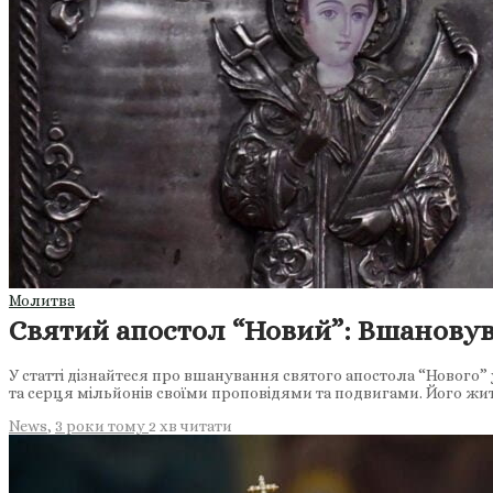
Молитва
Святий апостол “Новий”: Вшанову
У статті дізнайтеся про вшанування святого апостола “Нового” 
та серця мільйонів своїми проповідями та подвигами. Його жи
News
,
3 роки тому
2 хв
читати