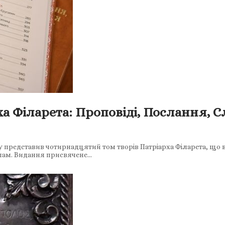
ха Філарета: Проповіді, Послання, 
ту представив чотирнадцятий том творів Патріарха Філарета, що 
пам. Видання присвячене…