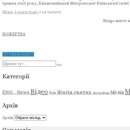
травня 2023 року, Блаженнійший Митрополит Київський і всієї
News
,
3 роки тому
1 хв
читати
Якщо маєте м
ПОЖЕРТВА
НАШ ТЕЛЕГРАМ
Категорії
М
Відео
ENG - News
Житія святих
Медіа
Діти
Листи вірян
Архів
Архів