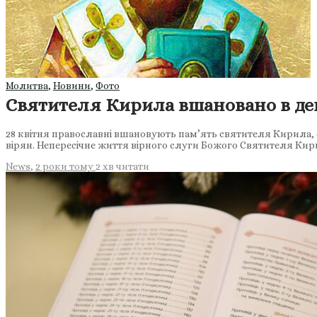
Молитва
,
Новини
,
Фото
Святителя Кирила вшановано в ден
28 квітня православні вшановують пам’ять святителя Кирила, 
вірян. Непересічне життя вірного слуги Божого Святителя Кир
News
,
2 роки тому
2 хв
читати