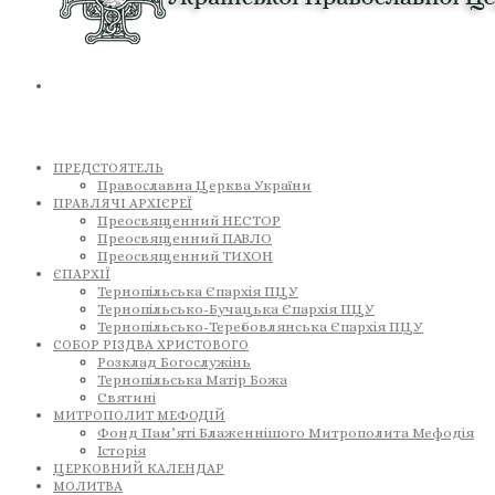
ПРЕДСТОЯТЕЛЬ
Православна Церква України
ПРАВЛЯЧІ АРХІЄРЕЇ
Преосвященний НЕСТОР
Преосвященний ПАВЛО
Преосвященний ТИХОН
ЄПАРХІЇ
Тернопільська Єпархія ПЦУ
Тернопільсько-Бучацька Єпархія ПЦУ
Тернопільсько-Теребовлянська Єпархія ПЦУ
СОБОР РІЗДВА ХРИСТОВОГО
Розклад Богослужінь
Тернопільська Матір Божа
Святині
МИТРОПОЛИТ МЕФОДІЙ
Фонд Пам’яті Блаженнішого Митрополита Мефодія
Історія
ЦЕРКОВНИЙ КАЛЕНДАР
МОЛИТВА