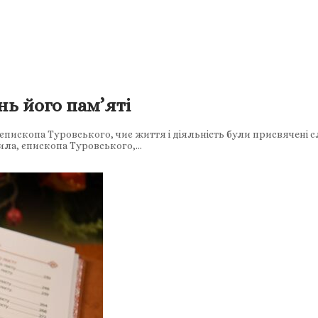
ь його пам’яті
єпископа Туровського, чиє життя і діяльність були присвячені
ила, єпископа Туровського,…