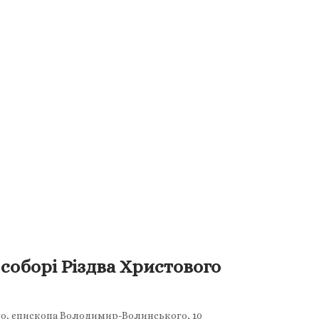
оборі Різдва Христового
ого, єпископа Володимир-Волинського, 10