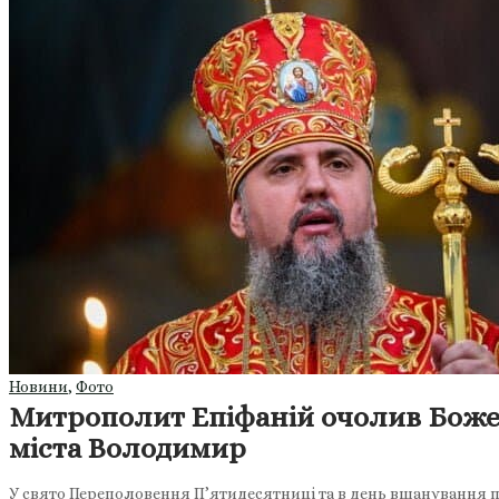
Новини
,
Фото
Митрополит Епіфаній очолив Божес
міста Володимир
У свято Переполовення Пʼятидесятниці та в день вшанування 