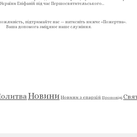
 України Епіфаній під час Першосвятительського…
ожливість, підтримайте нас — натисніть нижче «Пожертва».
Ваша допомога зміцнює наше служіння.
Новини
олитва
Свя
Новини з єпархій
Проповіді