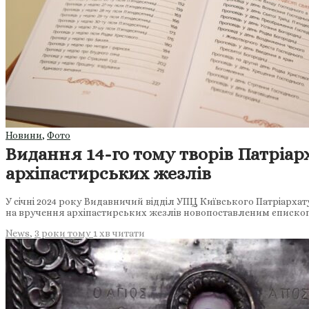
Новини
,
Фото
Видання 14-го тому творів Патріар
архіпастирських жезлів
У січні 2024 року Видавничий відділ УПЦ Київського Патріарха
на вручення архіпастирських жезлів новопоставленим єписко
News
,
3 роки тому
1 хв
читати