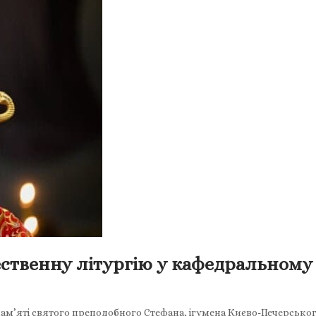
твенну літургію у кафедральному с
памʼяті святого преподобного Стефана, ігумена Києво-Печерськ