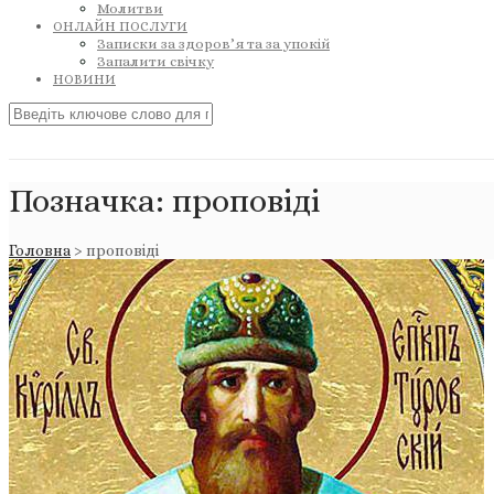
Молитви
ОНЛАЙН ПОСЛУГИ
Записки за здоров’я та за упокій
Запалити свічку
НОВИНИ
Позначка:
проповіді
Головна
>
проповіді