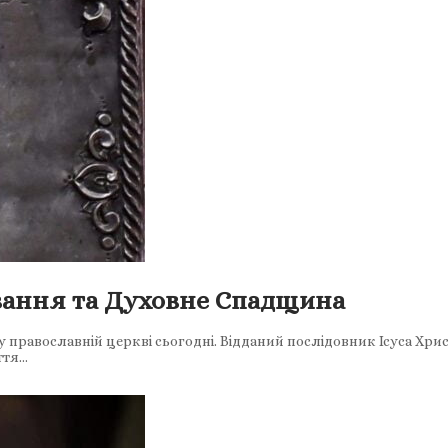
вання та Духовне Спадщина
у православній церкві сьогодні. Відданий послідовник Ісуса Хри
ття…