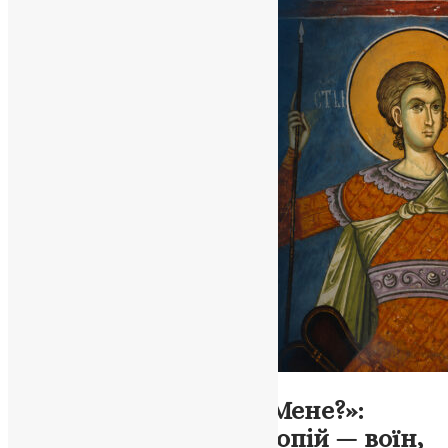
Житія святих
,
Молитва
,
Свята
,
Фото
«Неаніє, і ти йдеш на Мене?»:
великомученик Прокопій — воїн,