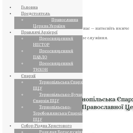
Головна
Предстоятель
Православна
Церква України
Якщо маєте можливість, підтримайте нас — натисніть нижче
Правлячі Архієреї
«Пожертва».
Ваша допомога зміцнює наше служіння.
Преосвященний
НЕСТОР
ПОЖЕРТВА
Преосвященний
ПАВЛО
НАШ ТЕЛЕГРАМ
Преосвященний
ТИХОН
Єпархії
Тернопільська Єпархія
ПЦУ
Тернопільсько-Бучацька
Єпархія ПЦУ
Тернопільсько-
Теребовлянська Єпархія
ПЦУ
Собор Різдва Христового
Розклад Богослужінь