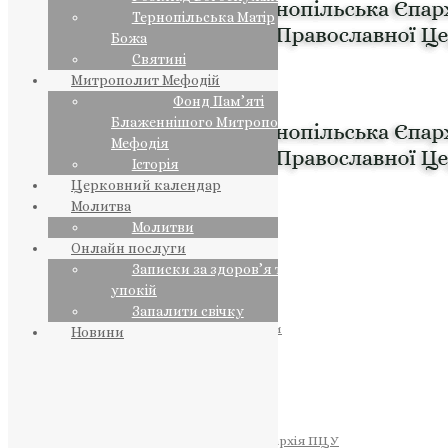
Тернопільська Матір
Божа
Святині
Митрополит Мефодій
Фонд Пам’яті
Блаженнішого Митрополита
Мефодія
Історія
Церковний календар
Молитва
Молитви
Онлайн послуги
Записки за здоров’я та за
упокій
Запалити свічку
ПРЕДСТОЯТЕЛЬ
Православна Церква України
Новини
ПРАВЛЯЧІ АРХІЄРЕЇ
Преосвященний НЕСТОР
Преосвященний ПАВЛО
Преосвященний ТИХОН
ЄПАРХІЇ
Тернопільська Єпархія ПЦУ
Тернопільсько-Бучацька Єпархія ПЦУ