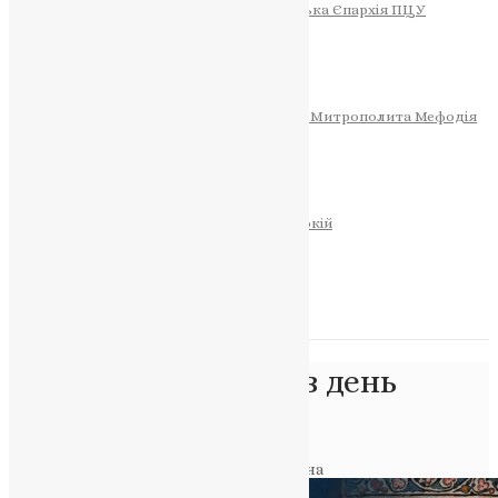
Тернопільсько-Теребовлянська Єпархія ПЦУ
СОБОР РІЗДВА ХРИСТОВОГО
Розклад Богослужінь
Тернопільська Матір Божа
Святині
МИТРОПОЛИТ МЕФОДІЙ
Фонд Пам’яті Блаженнішого Митрополита Мефодія
Історія
ЦЕРКОВНИЙ КАЛЕНДАР
МОЛИТВА
Молитви
ОНЛАЙН ПОСЛУГИ
Записки за здоров’я та за упокій
Запалити свічку
НОВИНИ
Позначка:
Прокопів день
Тернопільщина
Головна
>
Прокопів день Тернопільщина