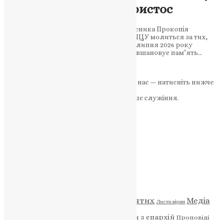
якого зупинив Сам Христос
8 липня — пам’ять святого великомученика Прокопія
Кесарійського. Тернопільська єпархія ПЦУ молиться за тих,
хто сьогодні стоїть на захисті України 8 липня 2026 року
Сьогодні Православна Церква України вшановує пам’ять…
UAPC
,
4 тижні тому
3 хв
читати
Якщо маєте можливість, підтримайте нас — натисніть нижче
«Пожертва».
Ваша допомога зміцнює наше служіння.
ПОЖЕРТВА
НАШ ТЕЛЕГРАМ
Категорії
Відео
ENG - News
Житія святих
Медіа
Діти
Листи вірян
Новини
Молитва
Новини з єпархій
Проповіді