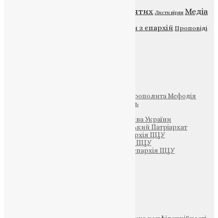
Відео
ENG - News
Житія святих
Медіа
Діти
Листи вірян
Новини
Молитва
Новини з єпархій
Проповіді
Фото
Свята
Інші
Фонд Пам’яті Блаженнішого Митрополита Мефодія
Парафія Святих Жон-Мироносиць
Патріархія ПЦУ (УАПЦ)
Офіційна сторінка – Помісна Церква України
Вселенський Константинопольський Патріархат
Тернопільсько-Кременецька єпархія ПЦУ
Тернопільсько-Бучацька єпархія ПЦУ
Тернопільсько-Теребовлянська єпархія ПЦУ
Щедрик – Церковна Лавка
ПОЖЕРТВА
НАШ ТЕЛЕГРАМ