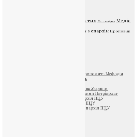
Категорії
Відео
ENG - News
Житія святих
Медіа
Діти
Листи вірян
Новини
Молитва
Новини з єпархій
Проповіді
Фото
Свята
Інші
Фонд Пам’яті Блаженнішого Митрополита Мефодія
Парафія Святих Жон-Мироносиць
Патріархія ПЦУ (УАПЦ)
Офіційна сторінка – Помісна Церква України
Вселенський Константинопольський Патріархат
Тернопільсько-Кременецька єпархія ПЦУ
Тернопільсько-Бучацька єпархія ПЦУ
Тернопільсько-Теребовлянська єпархія ПЦУ
Щедрик – Церковна Лавка
ПОЖЕРТВА
НАШ ТЕЛЕГРАМ