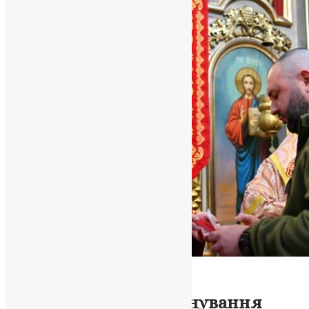
Новини
,
Фото
Свято Преполовення
П’ятидесятниці: Вшанування