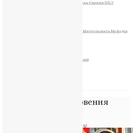
Тернопільсько-Теребовлянська Єпархія ПЦУ
СОБОР РІЗДВА ХРИСТОВОГО
Розклад Богослужінь
Тернопільська Матір Божа
Святині
МИТРОПОЛИТ МЕФОДІЙ
Фонд Пам’яті Блаженнішого Митрополита Мефодія
Історія
ЦЕРКОВНИЙ КАЛЕНДАР
МОЛИТВА
Молитви
ОНЛАЙН ПОСЛУГИ
Записки за здоров’я та за упокій
Запалити свічку
НОВИНИ
Позначка:
Преполовення
П’ятидесятниці
Головна
>
Преполовення П’ятидесятниці