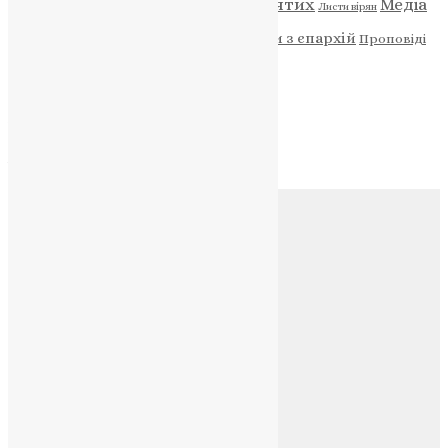
Відео
ENG - News
Житія святих
Медіа
Діти
Листи вірян
Новини
Молитва
Новини з єпархій
Проповіді
Фото
Свята
Архів
Архів
Соц.медіа
Контакти
E-mail:
info@uapc.te.ua
Веб-сайт:
https://uapc.te.ua
Головна
Контакти
Публічна оферта