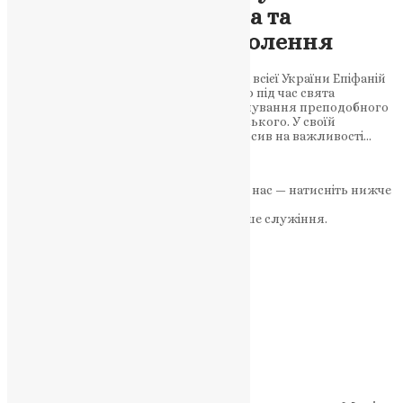
преподобного Стефана та
звільнення від поневолення
Блаженніший Митрополит Київський і всієї України Епіфаній
очолив святкову Божественну літургію під час свята
Преполовення П’ятидесятниці та вшанування преподобного
Стефана, єпископа Володимир-Волинського. У своїй
проповіді Митрополит Епіфаній наголосив на важливості…
News
,
3 роки тому
2 хв
читати
Якщо маєте можливість, підтримайте нас — натисніть нижче
«Пожертва».
Ваша допомога зміцнює наше служіння.
ПОЖЕРТВА
НАШ ТЕЛЕГРАМ
Категорії