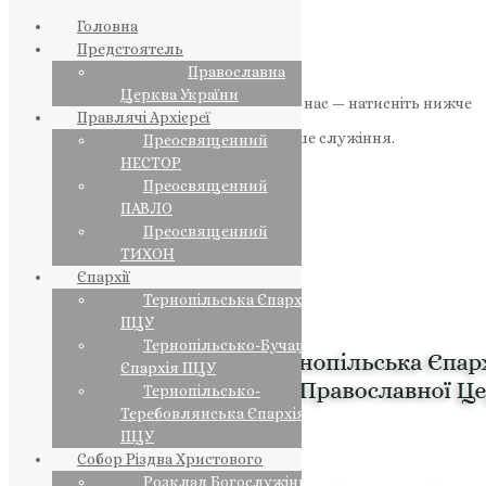
Головна
Предстоятель
Православна
Церква України
Якщо маєте можливість, підтримайте нас — натисніть нижче
Правлячі Архієреї
«Пожертва».
Ваша допомога зміцнює наше служіння.
Преосвященний
НЕСТОР
ПОЖЕРТВА
Преосвященний
ПАВЛО
НАШ ТЕЛЕГРАМ
Преосвященний
ТИХОН
Єпархії
Тернопільська Єпархія
ПЦУ
Тернопільсько-Бучацька
Єпархія ПЦУ
Тернопільсько-
Теребовлянська Єпархія
ПЦУ
Собор Різдва Христового
Розклад Богослужінь