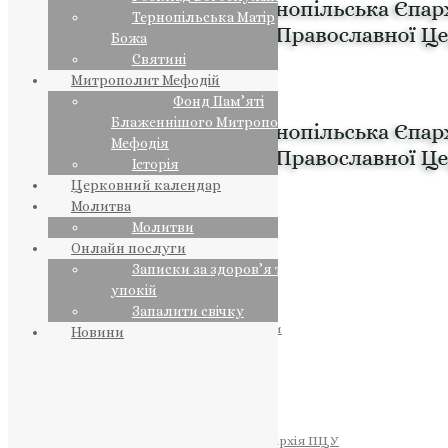
Тернопільська Матір
Божа
Святині
Митрополит Мефодій
Фонд Пам’яті
Блаженнішого Митрополита
Мефодія
Історія
Церковний календар
Молитва
Молитви
Онлайн послуги
Записки за здоров’я та за
упокій
Запалити свічку
ПРЕДСТОЯТЕЛЬ
Православна Церква України
Новини
ПРАВЛЯЧІ АРХІЄРЕЇ
Преосвященний НЕСТОР
Преосвященний ПАВЛО
Преосвященний ТИХОН
ЄПАРХІЇ
Тернопільська Єпархія ПЦУ
Тернопільсько-Бучацька Єпархія ПЦУ